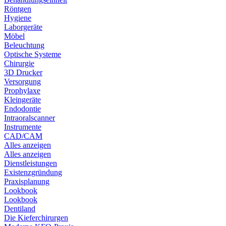
Röntgen
Hygiene
Laborgeräte
Möbel
Beleuchtung
Optische Systeme
Chirurgie
3D Drucker
Versorgung
Prophylaxe
Kleingeräte
Endodontie
Intraoralscanner
Instrumente
CAD/CAM
Alles anzeigen
Alles anzeigen
Dienstleistungen
Existenzgründung
Praxisplanung
Lookbook
Lookbook
Dentiland
Die Kieferchirurgen