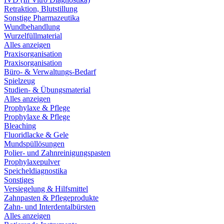
Retraktion, Blutstillung
Sonstige Pharmazeutika
Wundbehandlung
Wurzelfüllmaterial
Alles anzeigen
Praxisorganisation
Praxisorganisation
Büro- & Verwaltungs-Bedarf
Spielzeug
Studien- & Übungsmaterial
Alles anzeigen
Prophylaxe & Pflege
Prophylaxe & Pflege
Bleaching
Fluoridlacke & Gele
Mundspüllösungen
Polier- und Zahnreinigungspasten
Prophylaxepulver
Speicheldiagnostika
Sonstiges
Versiegelung & Hilfsmittel
Zahnpasten & Pflegeprodukte
Zahn- und Interdentalbürsten
Alles anzeigen