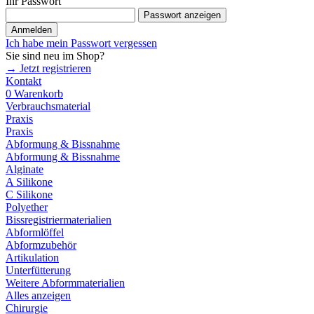
Ihr Passwort
Passwort anzeigen
Anmelden
Ich habe mein Passwort vergessen
Sie sind neu im Shop?
→ Jetzt registrieren
Kontakt
0
Warenkorb
Verbrauchsmaterial
Praxis
Praxis
Abformung & Bissnahme
Abformung & Bissnahme
Alginate
A Silikone
C Silikone
Polyether
Bissregistriermaterialien
Abformlöffel
Abformzubehör
Artikulation
Unterfütterung
Weitere Abformmaterialien
Alles anzeigen
Chirurgie