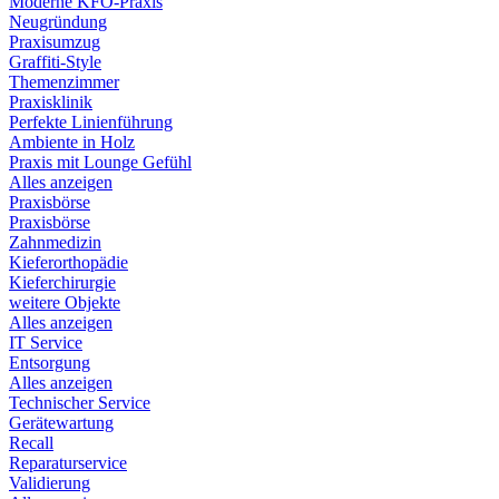
Moderne KFO-Praxis
Neugründung
Praxisumzug
Graffiti-Style
Themenzimmer
Praxisklinik
Perfekte Linienführung
Ambiente in Holz
Praxis mit Lounge Gefühl
Alles anzeigen
Praxisbörse
Praxisbörse
Zahnmedizin
Kieferorthopädie
Kieferchirurgie
weitere Objekte
Alles anzeigen
IT Service
Entsorgung
Alles anzeigen
Technischer Service
Gerätewartung
Recall
Reparaturservice
Validierung