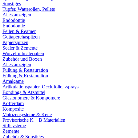
Sonstiges
Tupfer, Watterollen, Pellets
Alles anzeigen
Endodontie
Endodontie
Feilen & Reamer
Guttaperchaspitzen
Papierspitzen
Sealer & Zemente
Wurzelfüllmaterialien
Zubehör und Boxen
Alles anzeigen
Füllung & Restauration
Füllung & Restauration
Amalgame
Artikulationspapier, Occlufolie, -sprays
Bondings & Ätzmittel
Glasionomere & Kompomere
Kofferdam
Komposite
Matrizensysteme & Keile
Provisorische K + B Materialien
Stiftsysteme
Zemente
Zubehör & Sonstiges