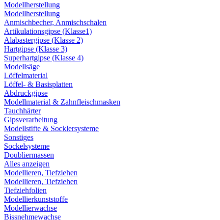
Modellherstellung
Modellherstellung
Anmischbecher, Anmischschalen
Artikulationsgipse (Klasse1)
Alabastergipse (Klasse 2)
Hartgipse (Klasse 3)
Superhartgipse (Klasse 4)
Modellsäge
Löffelmaterial
Löffel- & Basisplatten
Abdruckgipse
Modellmaterial & Zahnfleischmasken
Tauchhärter
Gipsverarbeitung
Modellstifte & Socklersysteme
Sonstiges
Sockelsysteme
Doubliermassen
Alles anzeigen
Modellieren, Tiefziehen
Modellieren, Tiefziehen
Tiefziehfolien
Modellierkunststoffe
Modellierwachse
Bissnehmewachse