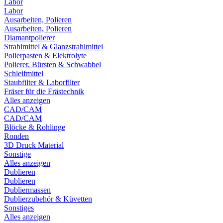
Labor
Labor
Ausarbeiten, Polieren
Ausarbeiten, Polieren
Diamantpolierer
Strahlmittel & Glanzstrahlmittel
Polierpasten & Elektrolyte
Polierer, Bürsten & Schwabbel
Schleifmittel
Staubfilter & Laborfilter
Fräser für die Frästechnik
Alles anzeigen
CAD/CAM
CAD/CAM
Blöcke & Rohlinge
Ronden
3D Druck Material
Sonstige
Alles anzeigen
Dublieren
Dublieren
Dubliermassen
Dublierzubehör & Küvetten
Sonstiges
Alles anzeigen