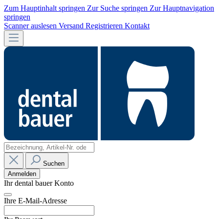
Zum Hauptinhalt springen
Zur Suche springen
Zur Hauptnavigation
springen
Scanner auslesen
Versand
Registrieren
Kontakt
Suchen
Anmelden
Ihr dental bauer Konto
Ihre E-Mail-Adresse