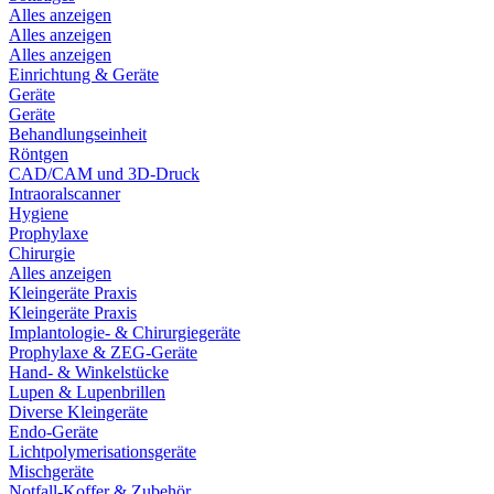
Alles anzeigen
Alles anzeigen
Alles anzeigen
Einrichtung & Geräte
Geräte
Geräte
Behandlungseinheit
Röntgen
CAD/CAM und 3D-Druck
Intraoralscanner
Hygiene
Prophylaxe
Chirurgie
Alles anzeigen
Kleingeräte Praxis
Kleingeräte Praxis
Implantologie- & Chirurgiegeräte
Prophylaxe & ZEG-Geräte
Hand- & Winkelstücke
Lupen & Lupenbrillen
Diverse Kleingeräte
Endo-Geräte
Lichtpolymerisationsgeräte
Mischgeräte
Notfall-Koffer & Zubehör