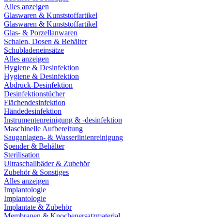
Alles anzeigen
Glaswaren & Kunststoffartikel
Glaswaren & Kunststoffartikel
Glas- & Porzellanwaren
Schalen, Dosen & Behälter
Schubladeneinsätze
Alles anzeigen
Hygiene & Desinfektion
Hygiene & Desinfektion
Abdruck-Desinfektion
Desinfektionstücher
Flächendesinfektion
Händedesinfektion
Instrumentenreinigung & -desinfektion
Maschinelle Aufbereitung
Sauganlagen- & Wasserlinienreinigung
Spender & Behälter
Sterilisation
Ultraschallbäder & Zubehör
Zubehör & Sonstiges
Alles anzeigen
Implantologie
Implantologie
Implantate & Zubehör
Membranen & Knochenersatzmaterial