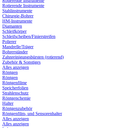
Rotierende Instrumente
Rotierende Instrumente
Stahlinstrumente
Chirurgie-Bohrer
HM-Instrumente
Diamanten
Schleifkörper
Schleifscheiben/Finierstreifen
Polierer
Mandrelle/Träger
Bohrerständer
Zahnreinigungsbürsten (rotierend)
Zubehör & Sonstiges
Alles anzeigen
Röntgen
Röntgen
Röntgenfilme
Speicherfolien
Strahlenschutz
Röntgenchemie
Halter
Röntgenzubehör
Röntgenfilm- und Sensorenhalter
Alles anzeigen
Alles anzeigen