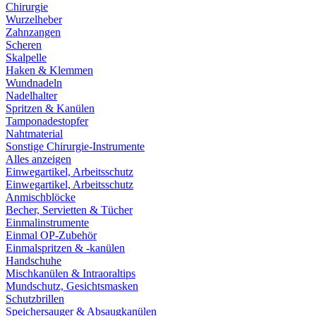
Chirurgie
Wurzelheber
Zahnzangen
Scheren
Skalpelle
Haken & Klemmen
Wundnadeln
Nadelhalter
Spritzen & Kanülen
Tamponadestopfer
Nahtmaterial
Sonstige Chirurgie-Instrumente
Alles anzeigen
Einwegartikel, Arbeitsschutz
Einwegartikel, Arbeitsschutz
Anmischblöcke
Becher, Servietten & Tücher
Einmalinstrumente
Einmal OP-Zubehör
Einmalspritzen & -kanülen
Handschuhe
Mischkanülen & Intraoraltips
Mundschutz, Gesichtsmasken
Schutzbrillen
Speichersauger & Absaugkanülen