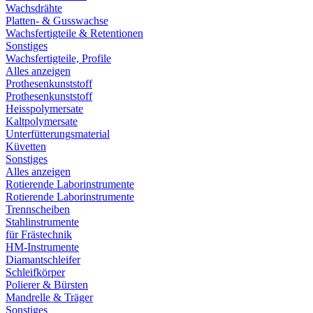
Wachsdrähte
Platten- & Gusswachse
Wachsfertigteile & Retentionen
Sonstiges
Wachsfertigteile, Profile
Alles anzeigen
Prothesenkunststoff
Prothesenkunststoff
Heisspolymersate
Kaltpolymersate
Unterfütterungsmaterial
Küvetten
Sonstiges
Alles anzeigen
Rotierende Laborinstrumente
Rotierende Laborinstrumente
Trennscheiben
Stahlinstrumente
für Frästechnik
HM-Instrumente
Diamantschleifer
Schleifkörper
Polierer & Bürsten
Mandrelle & Träger
Sonstiges