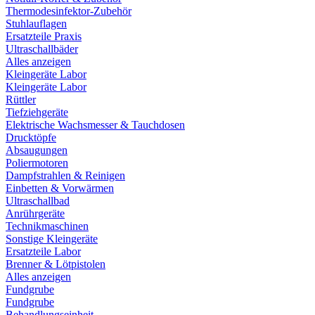
Thermodesinfektor-Zubehör
Stuhlauflagen
Ersatzteile Praxis
Ultraschallbäder
Alles anzeigen
Kleingeräte Labor
Kleingeräte Labor
Rüttler
Tiefziehgeräte
Elektrische Wachsmesser & Tauchdosen
Drucktöpfe
Absaugungen
Poliermotoren
Dampfstrahlen & Reinigen
Einbetten & Vorwärmen
Ultraschallbad
Anrührgeräte
Technikmaschinen
Sonstige Kleingeräte
Ersatzteile Labor
Brenner & Lötpistolen
Alles anzeigen
Fundgrube
Fundgrube
Behandlungseinheit