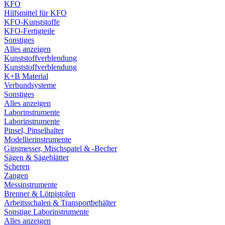
KFO
Hilfsmittel für KFO
KFO-Kunststoffe
KFO-Fertigteile
Sonstiges
Alles anzeigen
Kunststoffverblendung
Kunststoffverblendung
K+B Material
Verbundsysteme
Sonstiges
Alles anzeigen
Laborinstrumente
Laborinstrumente
Pinsel, Pinselhalter
Modellierinstrumente
Gipsmesser, Mischspatel & -Becher
Sägen & Sägeblätter
Scheren
Zangen
Messinstrumente
Brenner & Lötpistolen
Arbeitsschalen & Transportbehälter
Sonstige Laborinstrumente
Alles anzeigen