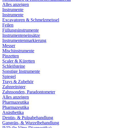
Alles anzeigen
Instrumente
Instrumente
Excavatoren & Schmelzmeissel
Feilen
Füllungsinstrumente
Instrumenteneinsätze
Instrumentenmarkierung
Messer
Mischinstrumente
Pinzetten
Scaler & Küretten
Schleifsteine
Sonstige Instrumente
Spiegel
Trays & Zubehör
Zahnreiniger
Zahnsonden, Paradontometer
Alles anzeigen
Pharmazeutika
Pharmazeutika
Anästhetika
Dentin- & Pulpabehandlung
Gangrän- & Wurzelbehandlung
IVD (In Vitro Diagnostika)