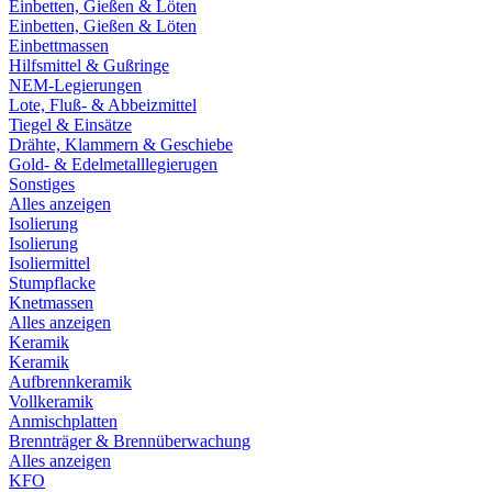
Einbetten, Gießen & Löten
Einbetten, Gießen & Löten
Einbettmassen
Hilfsmittel & Gußringe
NEM-Legierungen
Lote, Fluß- & Abbeizmittel
Tiegel & Einsätze
Drähte, Klammern & Geschiebe
Gold- & Edelmetalllegierugen
Sonstiges
Alles anzeigen
Isolierung
Isolierung
Isoliermittel
Stumpflacke
Knetmassen
Alles anzeigen
Keramik
Keramik
Aufbrennkeramik
Vollkeramik
Anmischplatten
Brennträger & Brennüberwachung
Alles anzeigen
KFO