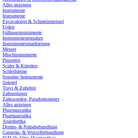
Alles anzeigen
Instrumente
Instrumente
Excavatoren & Schmelzmeissel
Feilen
Füllungsinstrumente
Instrumenteneinsätze
Instrumentenmarkierung
Messer
Mischinstrumente
Pinzetten
Scaler & Küretten
Schleifsteine
Sonstige Instrumente
Spiegel
Trays & Zubehör
Zahnreiniger
Zahnsonden, Paradontometer
Alles anzeigen
Pharmazeutika
Pharmazeutika
Anästhetika
Dentin- & Pulpabehandlung
Gangrän- & Wurzelbehandlung
IVD (In Vitro Diagnostika)