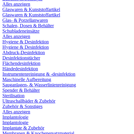
Alles anzeigen
Glaswaren & Kunststoffartikel
Glaswaren & Kunststoffartikel
Glas- & Porzellanwaren
Schalen, Dosen & Behälter
Schubladeneinsätze
Alles anzeigen
Hygiene & Desinfektion
Hygiene & Desinfektion
Abdruck-Desinfektion
Desinfektionstücher
Flächendesinfektion
Händedesinfektion
Instrumentenreinigung & -desinfektion
Maschinelle Aufbereitung
Sauganlagen- & Wasserlinienreinigung
Spender & Behälter
Sterilisation
Ultraschallbäder & Zubehör
Zubehör & Sonstiges
Alles anzeigen
Implantologie
Implantologie
Implantate & Zubehör
Membranen & Knochenersatzmaterial