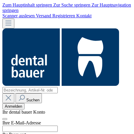
Zum Hauptinhalt springen
Zur Suche springen
Zur Hauptnavigation
springen
Scanner auslesen
Versand
Registrieren
Kontakt
Suchen
Anmelden
Ihr dental bauer Konto
Ihre E-Mail-Adresse