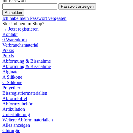
Ihr Passwort
Passwort anzeigen
Anmelden
Ich habe mein Passwort vergessen
Sie sind neu im Shop?
→ Jetzt registrieren
Kontakt
0
Warenkorb
Verbrauchsmaterial
Praxis
Praxis
Abformung & Bissnahme
Abformung & Bissnahme
Alginate
A Silikone
C Silikone
Polyether
Bissregistriermaterialien
Abformlöffel
Abformzubehör
Artikulation
Unterfütterung
Weitere Abformmaterialien
Alles anzeigen
Chirurgie