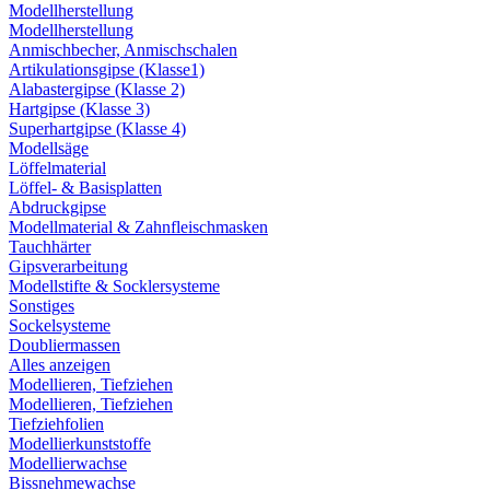
Modellherstellung
Modellherstellung
Anmischbecher, Anmischschalen
Artikulationsgipse (Klasse1)
Alabastergipse (Klasse 2)
Hartgipse (Klasse 3)
Superhartgipse (Klasse 4)
Modellsäge
Löffelmaterial
Löffel- & Basisplatten
Abdruckgipse
Modellmaterial & Zahnfleischmasken
Tauchhärter
Gipsverarbeitung
Modellstifte & Socklersysteme
Sonstiges
Sockelsysteme
Doubliermassen
Alles anzeigen
Modellieren, Tiefziehen
Modellieren, Tiefziehen
Tiefziehfolien
Modellierkunststoffe
Modellierwachse
Bissnehmewachse