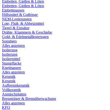
Einbetten, Gießen & Löten
Einbetten, Gießen & Löten
Einbettmassen
Hilfsmittel & Gußringe
NEM-Legierungen
Lote, Fluß- & Abbeizmittel
Tiegel & Einsätze
Drähte, Klammern & Geschiebe
Gold- & Edelmetalllegierugen
Sonstiges
Alles anzeigen
Isolierung
Isolierung
Isoliermittel
Stumpflacke
Knetmassen
Alles anzeigen
Keramik
Keramik
Aufbrennkeramik
Vollkeramik
Anmischplatten
Brennträger & Brennüberwachung
Alles anzeigen
KFO