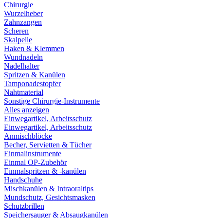
Chirurgie
Wurzelheber
Zahnzangen
Scheren
Skalpelle
Haken & Klemmen
Wundnadeln
Nadelhalter
Spritzen & Kanülen
Tamponadestopfer
Nahtmaterial
Sonstige Chirurgie-Instrumente
Alles anzeigen
Einwegartikel, Arbeitsschutz
Einwegartikel, Arbeitsschutz
Anmischblöcke
Becher, Servietten & Tücher
Einmalinstrumente
Einmal OP-Zubehör
Einmalspritzen & -kanülen
Handschuhe
Mischkanülen & Intraoraltips
Mundschutz, Gesichtsmasken
Schutzbrillen
Speichersauger & Absaugkanülen