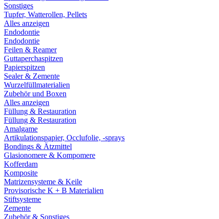
Sonstiges
Tupfer, Watterollen, Pellets
Alles anzeigen
Endodontie
Endodontie
Feilen & Reamer
Guttaperchaspitzen
Papierspitzen
Sealer & Zemente
Wurzelfüllmaterialien
Zubehör und Boxen
Alles anzeigen
Füllung & Restauration
Füllung & Restauration
Amalgame
Artikulationspapier, Occlufolie, -sprays
Bondings & Ätzmittel
Glasionomere & Kompomere
Kofferdam
Komposite
Matrizensysteme & Keile
Provisorische K + B Materialien
Stiftsysteme
Zemente
Zubehör & Sonstiges