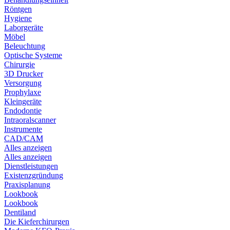
Röntgen
Hygiene
Laborgeräte
Möbel
Beleuchtung
Optische Systeme
Chirurgie
3D Drucker
Versorgung
Prophylaxe
Kleingeräte
Endodontie
Intraoralscanner
Instrumente
CAD/CAM
Alles anzeigen
Alles anzeigen
Dienstleistungen
Existenzgründung
Praxisplanung
Lookbook
Lookbook
Dentiland
Die Kieferchirurgen