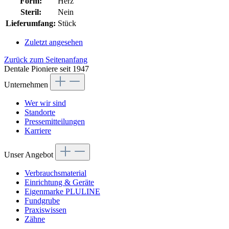
Form:
Herz
Steril:
Nein
Lieferumfang:
Stück
Zuletzt angesehen
Zurück zum Seitenanfang
Dentale Pioniere seit 1947
Unternehmen
Wer wir sind
Standorte
Pressemitteilungen
Karriere
Unser Angebot
Verbrauchsmaterial
Einrichtung & Geräte
Eigenmarke PLULINE
Fundgrube
Praxiswissen
Zähne