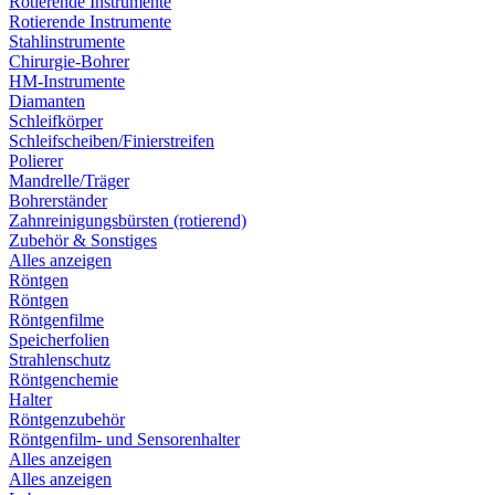
Rotierende Instrumente
Rotierende Instrumente
Stahlinstrumente
Chirurgie-Bohrer
HM-Instrumente
Diamanten
Schleifkörper
Schleifscheiben/Finierstreifen
Polierer
Mandrelle/Träger
Bohrerständer
Zahnreinigungsbürsten (rotierend)
Zubehör & Sonstiges
Alles anzeigen
Röntgen
Röntgen
Röntgenfilme
Speicherfolien
Strahlenschutz
Röntgenchemie
Halter
Röntgenzubehör
Röntgenfilm- und Sensorenhalter
Alles anzeigen
Alles anzeigen