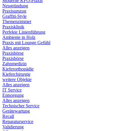
Moderne KFO-Praxis
Neugründung
Praxisumzug
Graffiti-Style
Themenzimmer
Praxisklinik
Perfekte Linienführung
Ambiente in Holz
Praxis mit Lounge Gefühl
Alles anzeigen
Praxisbörse
Praxisbörse
Zahnmedizin
Kieferorthopädie
Kieferchirurgie
weitere Objekte
Alles anzeigen
IT Service
Entsorgung
Alles anzeigen
Technischer Service
Gerätewartung
Recall
Reparaturservice
Validierung