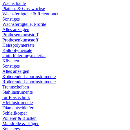
Wachsdrähte
Platten- & Gusswachse
Wachsfertigteile & Retentionen
Sonstiges
Wachsfertigteile, Profile
Alles anzeigen
Prothesenkunststoff
Prothesenkunststoff
Heisspolymersate
Kaltpolymersate
Unterfütterungsmaterial
Küvetten
Sonstiges
Alles anzeigen
Rotierende Laborinstrumente
Rotierende Laborinstrumente
Trennscheiben
Stahlinstrumente
für Frästechnik
HM-Instrumente
Diamantschleifer
Schleifkörper
Polierer & Bürsten
Mandrelle & Träger
Sonstiges