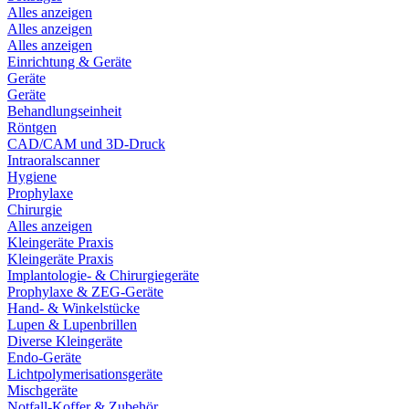
Alles anzeigen
Alles anzeigen
Alles anzeigen
Einrichtung & Geräte
Geräte
Geräte
Behandlungseinheit
Röntgen
CAD/CAM und 3D-Druck
Intraoralscanner
Hygiene
Prophylaxe
Chirurgie
Alles anzeigen
Kleingeräte Praxis
Kleingeräte Praxis
Implantologie- & Chirurgiegeräte
Prophylaxe & ZEG-Geräte
Hand- & Winkelstücke
Lupen & Lupenbrillen
Diverse Kleingeräte
Endo-Geräte
Lichtpolymerisationsgeräte
Mischgeräte
Notfall-Koffer & Zubehör