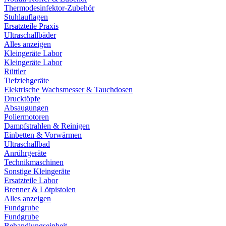
Thermodesinfektor-Zubehör
Stuhlauflagen
Ersatzteile Praxis
Ultraschallbäder
Alles anzeigen
Kleingeräte Labor
Kleingeräte Labor
Rüttler
Tiefziehgeräte
Elektrische Wachsmesser & Tauchdosen
Drucktöpfe
Absaugungen
Poliermotoren
Dampfstrahlen & Reinigen
Einbetten & Vorwärmen
Ultraschallbad
Anrührgeräte
Technikmaschinen
Sonstige Kleingeräte
Ersatzteile Labor
Brenner & Lötpistolen
Alles anzeigen
Fundgrube
Fundgrube
Behandlungseinheit