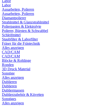
Labor
Labor
Ausarbeiten, Polieren
Ausarbeiten, Polieren
Diamantpolierer
Strahlmittel & Glanzstrahlmittel
Polierpasten & Elektrolyte
Polierer, Bürsten & Schwabbel
Schleifmittel
Staubfilter & Laborfilter
Fräser für die Frästechnik
Alles anzeigen
CAD/CAM
CAD/CAM
Blöcke & Rohlinge
Ronden
3D Druck Material
Sonstige
Alles anzeigen
Dublieren
Dublieren
Dubliermassen
Dublierzubehör & Küvetten
Sonstiges
Alles anzeigen