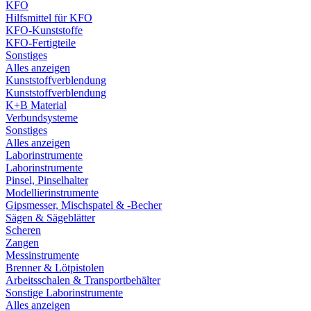
KFO
Hilfsmittel für KFO
KFO-Kunststoffe
KFO-Fertigteile
Sonstiges
Alles anzeigen
Kunststoffverblendung
Kunststoffverblendung
K+B Material
Verbundsysteme
Sonstiges
Alles anzeigen
Laborinstrumente
Laborinstrumente
Pinsel, Pinselhalter
Modellierinstrumente
Gipsmesser, Mischspatel & -Becher
Sägen & Sägeblätter
Scheren
Zangen
Messinstrumente
Brenner & Lötpistolen
Arbeitsschalen & Transportbehälter
Sonstige Laborinstrumente
Alles anzeigen