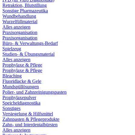
Retraktion, Blutstillung
Sonstige Pharmazeutika
Wundbehandlung
Wurzelfüllmaterial
Alles anzeigen
Praxisorganisation
Praxisorganisation
Büro- & Verwaltungs-Bedarf
Spielzeug
Studien- & Übungsmaterial
Alles anzeigen
Prophylaxe & Pflege
Prophylaxe & Pflege
Bleaching
Fluoridlacke & Gele
Mundspüllösungen
Polier- und Zahnreinigungspasten
Prophylaxepulver
Speicheldiagnostika
Sonstiges
Versiegelung & Hilfsmittel
Zahnpasten & Pflegeprodukte
Zahn- und Interdentalbürsten
Alles anzeigen