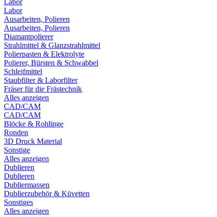
Labor
Labor
Ausarbeiten, Polieren
Ausarbeiten, Polieren
Diamantpolierer
Strahlmittel & Glanzstrahlmittel
Polierpasten & Elektrolyte
Polierer, Bürsten & Schwabbel
Schleifmittel
Staubfilter & Laborfilter
Fräser für die Frästechnik
Alles anzeigen
CAD/CAM
CAD/CAM
Blöcke & Rohlinge
Ronden
3D Druck Material
Sonstige
Alles anzeigen
Dublieren
Dublieren
Dubliermassen
Dublierzubehör & Küvetten
Sonstiges
Alles anzeigen