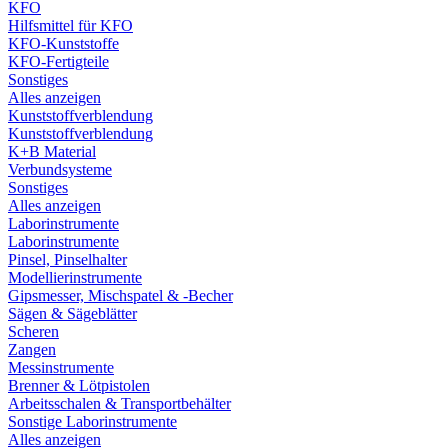
KFO
Hilfsmittel für KFO
KFO-Kunststoffe
KFO-Fertigteile
Sonstiges
Alles anzeigen
Kunststoffverblendung
Kunststoffverblendung
K+B Material
Verbundsysteme
Sonstiges
Alles anzeigen
Laborinstrumente
Laborinstrumente
Pinsel, Pinselhalter
Modellierinstrumente
Gipsmesser, Mischspatel & -Becher
Sägen & Sägeblätter
Scheren
Zangen
Messinstrumente
Brenner & Lötpistolen
Arbeitsschalen & Transportbehälter
Sonstige Laborinstrumente
Alles anzeigen