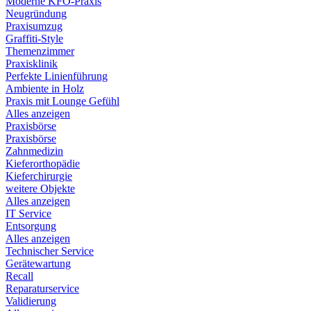
Moderne KFO-Praxis
Neugründung
Praxisumzug
Graffiti-Style
Themenzimmer
Praxisklinik
Perfekte Linienführung
Ambiente in Holz
Praxis mit Lounge Gefühl
Alles anzeigen
Praxisbörse
Praxisbörse
Zahnmedizin
Kieferorthopädie
Kieferchirurgie
weitere Objekte
Alles anzeigen
IT Service
Entsorgung
Alles anzeigen
Technischer Service
Gerätewartung
Recall
Reparaturservice
Validierung