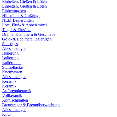
Einbetten, Gießen & Löten
Einbetten, Gießen & Löten
Einbettmassen
Hilfsmittel & Gußringe
NEM-Legierungen
Lote, Fluß- & Abbeizmittel
Tiegel & Einsätze
Drähte, Klammern & Geschiebe
Gold- & Edelmetalllegierugen
Sonstiges
Alles anzeigen
Isolierung
Isolierung
Isoliermittel
Stumpflacke
Knetmassen
Alles anzeigen
Keramik
Keramik
Aufbrennkeramik
Vollkeramik
Anmischplatten
Brennträger & Brennüberwachung
Alles anzeigen
KFO