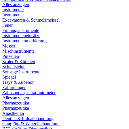
Alles anzeigen
Instrumente
Instrumente
Excavatoren & Schmelzmeissel
Feilen
Füllungsinstrumente
Instrumenteneinsätze
Instrumentenmarkierung
Messer
Mischinstrumente
Pinzetten
Scaler & Küretten
Schleifsteine
Sonstige Instrumente
Spiegel
Trays & Zubehör
Zahnreiniger
Zahnsonden, Paradontometer
Alles anzeigen
Pharmazeutika
Pharmazeutika
Anästhetika
Dentin- & Pulpabehandlung
Gangrän- & Wurzelbehandlung
IVD (In Vitro Diagnostika)