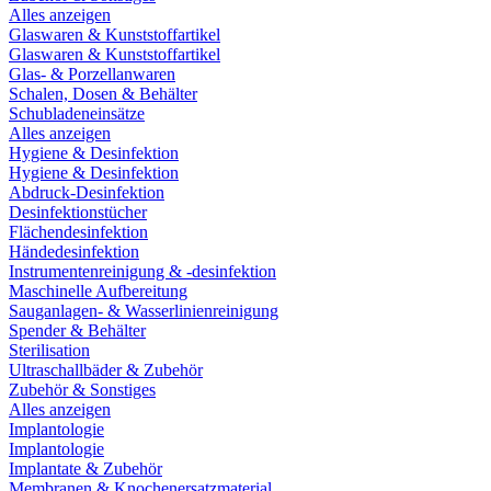
Alles anzeigen
Glaswaren & Kunststoffartikel
Glaswaren & Kunststoffartikel
Glas- & Porzellanwaren
Schalen, Dosen & Behälter
Schubladeneinsätze
Alles anzeigen
Hygiene & Desinfektion
Hygiene & Desinfektion
Abdruck-Desinfektion
Desinfektionstücher
Flächendesinfektion
Händedesinfektion
Instrumentenreinigung & -desinfektion
Maschinelle Aufbereitung
Sauganlagen- & Wasserlinienreinigung
Spender & Behälter
Sterilisation
Ultraschallbäder & Zubehör
Zubehör & Sonstiges
Alles anzeigen
Implantologie
Implantologie
Implantate & Zubehör
Membranen & Knochenersatzmaterial