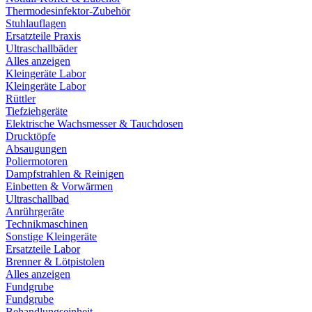
Thermodesinfektor-Zubehör
Stuhlauflagen
Ersatzteile Praxis
Ultraschallbäder
Alles anzeigen
Kleingeräte Labor
Kleingeräte Labor
Rüttler
Tiefziehgeräte
Elektrische Wachsmesser & Tauchdosen
Drucktöpfe
Absaugungen
Poliermotoren
Dampfstrahlen & Reinigen
Einbetten & Vorwärmen
Ultraschallbad
Anrührgeräte
Technikmaschinen
Sonstige Kleingeräte
Ersatzteile Labor
Brenner & Lötpistolen
Alles anzeigen
Fundgrube
Fundgrube
Behandlungseinheit