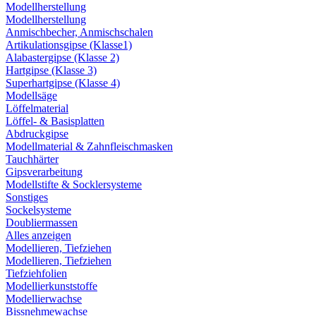
Modellherstellung
Modellherstellung
Anmischbecher, Anmischschalen
Artikulationsgipse (Klasse1)
Alabastergipse (Klasse 2)
Hartgipse (Klasse 3)
Superhartgipse (Klasse 4)
Modellsäge
Löffelmaterial
Löffel- & Basisplatten
Abdruckgipse
Modellmaterial & Zahnfleischmasken
Tauchhärter
Gipsverarbeitung
Modellstifte & Socklersysteme
Sonstiges
Sockelsysteme
Doubliermassen
Alles anzeigen
Modellieren, Tiefziehen
Modellieren, Tiefziehen
Tiefziehfolien
Modellierkunststoffe
Modellierwachse
Bissnehmewachse