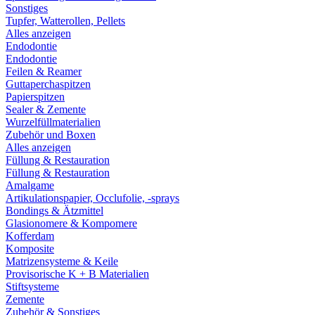
Sonstiges
Tupfer, Watterollen, Pellets
Alles anzeigen
Endodontie
Endodontie
Feilen & Reamer
Guttaperchaspitzen
Papierspitzen
Sealer & Zemente
Wurzelfüllmaterialien
Zubehör und Boxen
Alles anzeigen
Füllung & Restauration
Füllung & Restauration
Amalgame
Artikulationspapier, Occlufolie, -sprays
Bondings & Ätzmittel
Glasionomere & Kompomere
Kofferdam
Komposite
Matrizensysteme & Keile
Provisorische K + B Materialien
Stiftsysteme
Zemente
Zubehör & Sonstiges