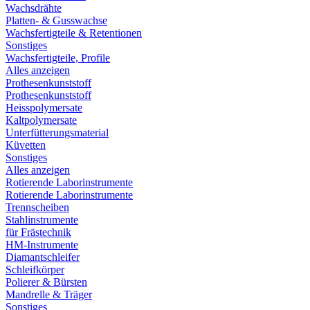
Wachsdrähte
Platten- & Gusswachse
Wachsfertigteile & Retentionen
Sonstiges
Wachsfertigteile, Profile
Alles anzeigen
Prothesenkunststoff
Prothesenkunststoff
Heisspolymersate
Kaltpolymersate
Unterfütterungsmaterial
Küvetten
Sonstiges
Alles anzeigen
Rotierende Laborinstrumente
Rotierende Laborinstrumente
Trennscheiben
Stahlinstrumente
für Frästechnik
HM-Instrumente
Diamantschleifer
Schleifkörper
Polierer & Bürsten
Mandrelle & Träger
Sonstiges