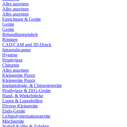
Alles anzeigen
Alles anzeigen
Alles anzeigen
Einrichtung & Geräte
Geräte
Geräte
Behandlungseinheit
Röntgen
CAD/CAM und 3D-Druck
Intraoralscanner
Hygiene
Prophylaxe
Chirurgie
Alles anzeigen
Kleingeräte Praxis
Kleingeräte Praxis
Implantologie- & Chirurgiegeräte
Prophylaxe & ZEG-Geräte
Hand- & Winkelstücke
Lupen & Lupenbrillen
Diverse Kleingeräte
Endo-Geräte
Lichtpolymerisationsgeräte
Mischgeräte
Notfall-Koffer & Zubehör