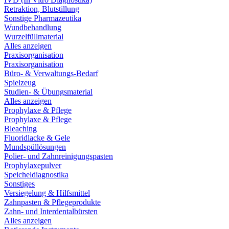
Retraktion, Blutstillung
Sonstige Pharmazeutika
Wundbehandlung
Wurzelfüllmaterial
Alles anzeigen
Praxisorganisation
Praxisorganisation
Büro- & Verwaltungs-Bedarf
Spielzeug
Studien- & Übungsmaterial
Alles anzeigen
Prophylaxe & Pflege
Prophylaxe & Pflege
Bleaching
Fluoridlacke & Gele
Mundspüllösungen
Polier- und Zahnreinigungspasten
Prophylaxepulver
Speicheldiagnostika
Sonstiges
Versiegelung & Hilfsmittel
Zahnpasten & Pflegeprodukte
Zahn- und Interdentalbürsten
Alles anzeigen