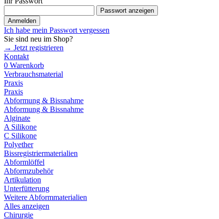
Ihr Passwort
Passwort anzeigen
Anmelden
Ich habe mein Passwort vergessen
Sie sind neu im Shop?
→ Jetzt registrieren
Kontakt
0
Warenkorb
Verbrauchsmaterial
Praxis
Praxis
Abformung & Bissnahme
Abformung & Bissnahme
Alginate
A Silikone
C Silikone
Polyether
Bissregistriermaterialien
Abformlöffel
Abformzubehör
Artikulation
Unterfütterung
Weitere Abformmaterialien
Alles anzeigen
Chirurgie