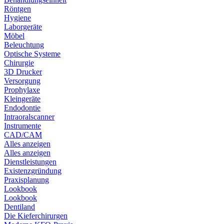
Röntgen
Hygiene
Laborgeräte
Möbel
Beleuchtung
Optische Systeme
Chirurgie
3D Drucker
Versorgung
Prophylaxe
Kleingeräte
Endodontie
Intraoralscanner
Instrumente
CAD/CAM
Alles anzeigen
Alles anzeigen
Dienstleistungen
Existenzgründung
Praxisplanung
Lookbook
Lookbook
Dentiland
Die Kieferchirurgen