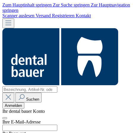
Zum Hauptinhalt springen
Zur Suche springen
Zur Hauptnavigation
springen
Scanner auslesen
Versand
Registrieren
Kontakt
Suchen
Anmelden
Ihr dental bauer Konto
Ihre E-Mail-Adresse