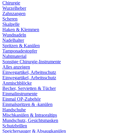
Chirurgie
Wurzelheber
Zahnzangen
Scheren
Skalpelle
Haken & Klemmen
Wundnadeln
Nadelhalter
Spritzen & Kanülen
Tamponadestopfer
Nahtmaterial
Sonstige Chirurgie-Instrumente
Alles anzeigen
Einwegartikel, Arbeitsschutz
Einwegartikel, Arbeitsschutz
Anmischblöcke
Becher, Servietten & Tücher
Einmalinstrumente
Einmal OP-Zubehör
Einmalspritzen & -kanülen
Handschuhe
Mischkanülen & Intraoraltips
Mundschutz, Gesichtsmasken
Schutzbrillen
Speichersauger & Absaugkanülen