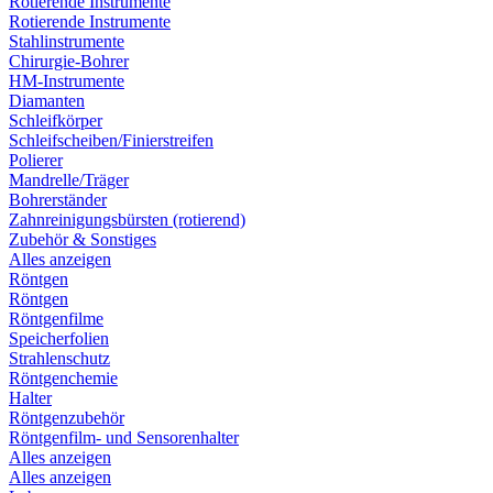
Rotierende Instrumente
Rotierende Instrumente
Stahlinstrumente
Chirurgie-Bohrer
HM-Instrumente
Diamanten
Schleifkörper
Schleifscheiben/Finierstreifen
Polierer
Mandrelle/Träger
Bohrerständer
Zahnreinigungsbürsten (rotierend)
Zubehör & Sonstiges
Alles anzeigen
Röntgen
Röntgen
Röntgenfilme
Speicherfolien
Strahlenschutz
Röntgenchemie
Halter
Röntgenzubehör
Röntgenfilm- und Sensorenhalter
Alles anzeigen
Alles anzeigen