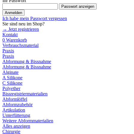
Ihr Passwort
Passwort anzeigen
Anmelden
Ich habe mein Passwort vergessen
Sie sind neu im Shop?
→ Jetzt registrieren
Kontakt
0
Warenkorb
Verbrauchsmaterial
Praxis
Praxis
Abformung & Bissnahme
Abformung & Bissnahme
Alginate
A Silikone
C Silikone
Polyether
Bissregistriermaterialien
Abformlöffel
Abformzubehör
Artikulation
Unterfütterung
Weitere Abformmaterialien
Alles anzeigen
Chirurgie