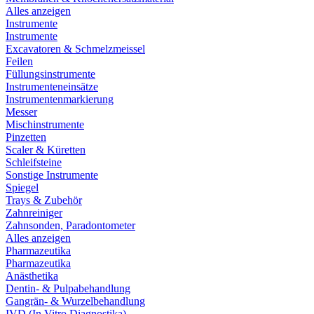
Alles anzeigen
Instrumente
Instrumente
Excavatoren & Schmelzmeissel
Feilen
Füllungsinstrumente
Instrumenteneinsätze
Instrumentenmarkierung
Messer
Mischinstrumente
Pinzetten
Scaler & Küretten
Schleifsteine
Sonstige Instrumente
Spiegel
Trays & Zubehör
Zahnreiniger
Zahnsonden, Paradontometer
Alles anzeigen
Pharmazeutika
Pharmazeutika
Anästhetika
Dentin- & Pulpabehandlung
Gangrän- & Wurzelbehandlung
IVD (In Vitro Diagnostika)