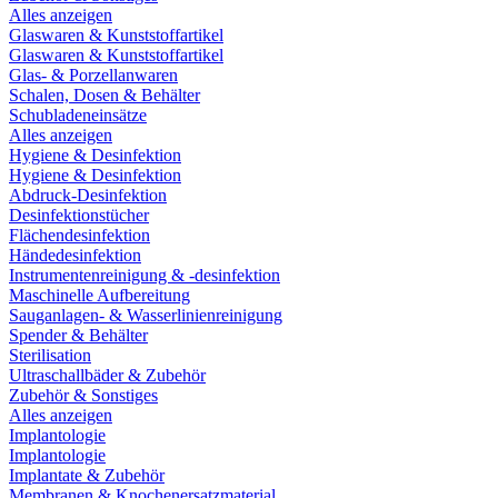
Alles anzeigen
Glaswaren & Kunststoffartikel
Glaswaren & Kunststoffartikel
Glas- & Porzellanwaren
Schalen, Dosen & Behälter
Schubladeneinsätze
Alles anzeigen
Hygiene & Desinfektion
Hygiene & Desinfektion
Abdruck-Desinfektion
Desinfektionstücher
Flächendesinfektion
Händedesinfektion
Instrumentenreinigung & -desinfektion
Maschinelle Aufbereitung
Sauganlagen- & Wasserlinienreinigung
Spender & Behälter
Sterilisation
Ultraschallbäder & Zubehör
Zubehör & Sonstiges
Alles anzeigen
Implantologie
Implantologie
Implantate & Zubehör
Membranen & Knochenersatzmaterial