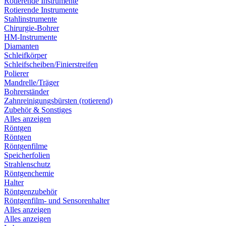
Rotierende Instrumente
Rotierende Instrumente
Stahlinstrumente
Chirurgie-Bohrer
HM-Instrumente
Diamanten
Schleifkörper
Schleifscheiben/Finierstreifen
Polierer
Mandrelle/Träger
Bohrerständer
Zahnreinigungsbürsten (rotierend)
Zubehör & Sonstiges
Alles anzeigen
Röntgen
Röntgen
Röntgenfilme
Speicherfolien
Strahlenschutz
Röntgenchemie
Halter
Röntgenzubehör
Röntgenfilm- und Sensorenhalter
Alles anzeigen
Alles anzeigen