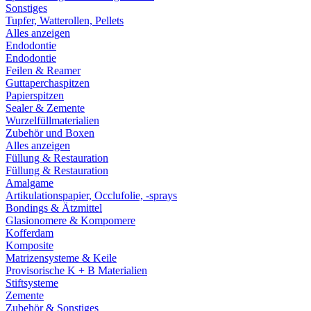
Sonstiges
Tupfer, Watterollen, Pellets
Alles anzeigen
Endodontie
Endodontie
Feilen & Reamer
Guttaperchaspitzen
Papierspitzen
Sealer & Zemente
Wurzelfüllmaterialien
Zubehör und Boxen
Alles anzeigen
Füllung & Restauration
Füllung & Restauration
Amalgame
Artikulationspapier, Occlufolie, -sprays
Bondings & Ätzmittel
Glasionomere & Kompomere
Kofferdam
Komposite
Matrizensysteme & Keile
Provisorische K + B Materialien
Stiftsysteme
Zemente
Zubehör & Sonstiges