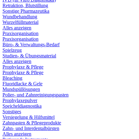
Retraktion, Blutstillung
Sonstige Pharmazeutika
Wundbehandlung
Wurzelfüllmaterial
Alles anzeigen
Praxisorganisation
Praxisorganisation
Büro- & Verwaltungs-Bedarf
Spielzeug
Studien- & Übungsmaterial
Alles anzeigen
Prophylaxe & Pflege
Prophylaxe & Pflege
Bleaching
Fluoridlacke & Gele
Mundspüllösungen
Polier- und Zahnreinigungspasten
Prophylaxepulver
Speicheldiagnostika
Sonstiges
Versiegelung & Hilfsmittel
Zahnpasten & Pflegeprodukte
Zahn- und Interdentalbürsten
Alles anzeigen