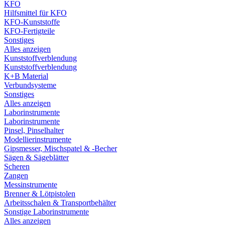
KFO
Hilfsmittel für KFO
KFO-Kunststoffe
KFO-Fertigteile
Sonstiges
Alles anzeigen
Kunststoffverblendung
Kunststoffverblendung
K+B Material
Verbundsysteme
Sonstiges
Alles anzeigen
Laborinstrumente
Laborinstrumente
Pinsel, Pinselhalter
Modellierinstrumente
Gipsmesser, Mischspatel & -Becher
Sägen & Sägeblätter
Scheren
Zangen
Messinstrumente
Brenner & Lötpistolen
Arbeitsschalen & Transportbehälter
Sonstige Laborinstrumente
Alles anzeigen