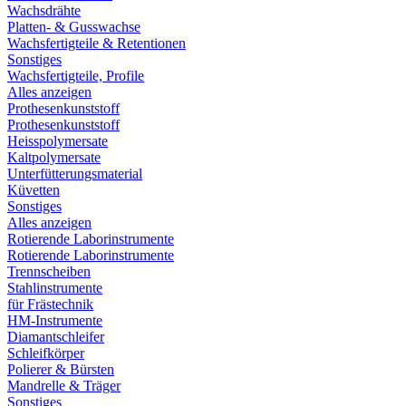
Wachsdrähte
Platten- & Gusswachse
Wachsfertigteile & Retentionen
Sonstiges
Wachsfertigteile, Profile
Alles anzeigen
Prothesenkunststoff
Prothesenkunststoff
Heisspolymersate
Kaltpolymersate
Unterfütterungsmaterial
Küvetten
Sonstiges
Alles anzeigen
Rotierende Laborinstrumente
Rotierende Laborinstrumente
Trennscheiben
Stahlinstrumente
für Frästechnik
HM-Instrumente
Diamantschleifer
Schleifkörper
Polierer & Bürsten
Mandrelle & Träger
Sonstiges