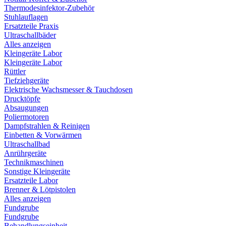
Thermodesinfektor-Zubehör
Stuhlauflagen
Ersatzteile Praxis
Ultraschallbäder
Alles anzeigen
Kleingeräte Labor
Kleingeräte Labor
Rüttler
Tiefziehgeräte
Elektrische Wachsmesser & Tauchdosen
Drucktöpfe
Absaugungen
Poliermotoren
Dampfstrahlen & Reinigen
Einbetten & Vorwärmen
Ultraschallbad
Anrührgeräte
Technikmaschinen
Sonstige Kleingeräte
Ersatzteile Labor
Brenner & Lötpistolen
Alles anzeigen
Fundgrube
Fundgrube
Behandlungseinheit