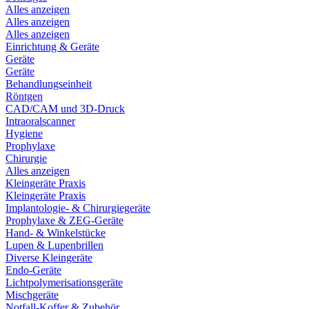
Alles anzeigen
Alles anzeigen
Alles anzeigen
Einrichtung & Geräte
Geräte
Geräte
Behandlungseinheit
Röntgen
CAD/CAM und 3D-Druck
Intraoralscanner
Hygiene
Prophylaxe
Chirurgie
Alles anzeigen
Kleingeräte Praxis
Kleingeräte Praxis
Implantologie- & Chirurgiegeräte
Prophylaxe & ZEG-Geräte
Hand- & Winkelstücke
Lupen & Lupenbrillen
Diverse Kleingeräte
Endo-Geräte
Lichtpolymerisationsgeräte
Mischgeräte
Notfall-Koffer & Zubehör