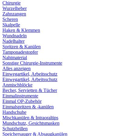
Chirurgie
Wurzelheber
Zahnzangen
Scheren
Skalpelle
Haken & Klemmen
Wundnadeln
Nadelhalter
Spritzen & Kanülen
Tamponadestopfer
Nahtmaterial
Sonstige Chirurgie-Instrumente
Alles anzeigen
Einwegartikel, Arbeitsschutz
Einwegartikel, Arbeitsschutz
Anmischblöcke
Becher, Servietten & Tücher
Einmalinstrumente
Einmal OP-Zubehör
Einmalspritzen & -kanülen
Handschuhe
Mischkanülen & Intraoraltips
Mundschutz, Gesichtsmasken
Schutzbrillen
Speichersauger & Absaugkanülen