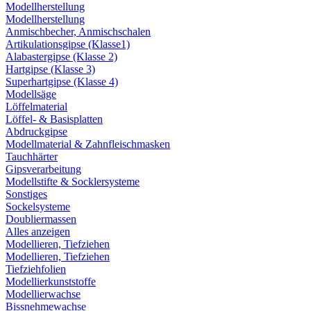
Modellherstellung
Modellherstellung
Anmischbecher, Anmischschalen
Artikulationsgipse (Klasse1)
Alabastergipse (Klasse 2)
Hartgipse (Klasse 3)
Superhartgipse (Klasse 4)
Modellsäge
Löffelmaterial
Löffel- & Basisplatten
Abdruckgipse
Modellmaterial & Zahnfleischmasken
Tauchhärter
Gipsverarbeitung
Modellstifte & Socklersysteme
Sonstiges
Sockelsysteme
Doubliermassen
Alles anzeigen
Modellieren, Tiefziehen
Modellieren, Tiefziehen
Tiefziehfolien
Modellierkunststoffe
Modellierwachse
Bissnehmewachse