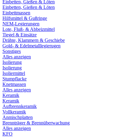
Einbetten, Gießen & Löten
Einbetten, Gießen & Löten
Einbettmassen
Hilfsmittel & Gußringe
NEM-Legierungen
Lote, Fluß- & Abbeizmittel
Tiegel & Einsätze
Drähte, Klammern & Geschiebe
Gold- & Edelmetalllegierugen
Sonstiges
Alles anzeigen
Isolierung
Isolierung
Isoliermittel
Stumpflacke
Knetmassen
Alles anzeigen
Keramik
Keramik
Aufbrennkeramik
Vollkeramik
Anmischplatten
Brennträger & Brennüberwachung
Alles anzeigen
KFO