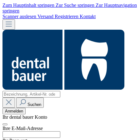
Zum Hauptinhalt springen
Zur Suche springen
Zur Hauptnavigation
springen
Scanner auslesen
Versand
Registrieren
Kontakt
Suchen
Anmelden
Ihr dental bauer Konto
Ihre E-Mail-Adresse