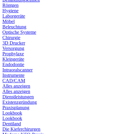
Röntgen
Hygiene
Laborgeräte
Möbel
Beleuchtung
Optische Systeme
Chirurgie
3D Drucker
Versorgung
Prophylaxe
Kleingeräte
Endodontie
Intraoralscanner
Instrumente
CAD/CAM
Alles anzeigen
Alles anzeigen
Dienstleistungen
Existenzgründung
Praxisplanung
Lookbook
Lookbook
Dentiland
Die Kieferchirurgen