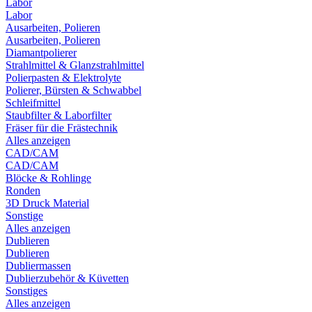
Labor
Labor
Ausarbeiten, Polieren
Ausarbeiten, Polieren
Diamantpolierer
Strahlmittel & Glanzstrahlmittel
Polierpasten & Elektrolyte
Polierer, Bürsten & Schwabbel
Schleifmittel
Staubfilter & Laborfilter
Fräser für die Frästechnik
Alles anzeigen
CAD/CAM
CAD/CAM
Blöcke & Rohlinge
Ronden
3D Druck Material
Sonstige
Alles anzeigen
Dublieren
Dublieren
Dubliermassen
Dublierzubehör & Küvetten
Sonstiges
Alles anzeigen