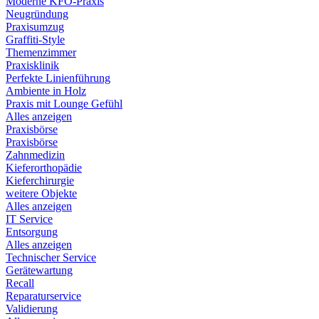
Moderne KFO-Praxis
Neugründung
Praxisumzug
Graffiti-Style
Themenzimmer
Praxisklinik
Perfekte Linienführung
Ambiente in Holz
Praxis mit Lounge Gefühl
Alles anzeigen
Praxisbörse
Praxisbörse
Zahnmedizin
Kieferorthopädie
Kieferchirurgie
weitere Objekte
Alles anzeigen
IT Service
Entsorgung
Alles anzeigen
Technischer Service
Gerätewartung
Recall
Reparaturservice
Validierung