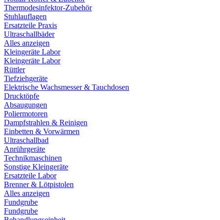
Thermodesinfektor-Zubehör
Stuhlauflagen
Ersatzteile Praxis
Ultraschallbäder
Alles anzeigen
Kleingeräte Labor
Kleingeräte Labor
Rüttler
Tiefziehgeräte
Elektrische Wachsmesser & Tauchdosen
Drucktöpfe
Absaugungen
Poliermotoren
Dampfstrahlen & Reinigen
Einbetten & Vorwärmen
Ultraschallbad
Anrührgeräte
Technikmaschinen
Sonstige Kleingeräte
Ersatzteile Labor
Brenner & Lötpistolen
Alles anzeigen
Fundgrube
Fundgrube
Behandlungseinheit