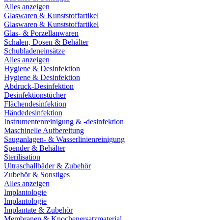
Alles anzeigen
Glaswaren & Kunststoffartikel
Glaswaren & Kunststoffartikel
Glas- & Porzellanwaren
Schalen, Dosen & Behälter
Schubladeneinsätze
Alles anzeigen
Hygiene & Desinfektion
Hygiene & Desinfektion
Abdruck-Desinfektion
Desinfektionstücher
Flächendesinfektion
Händedesinfektion
Instrumentenreinigung & -desinfektion
Maschinelle Aufbereitung
Sauganlagen- & Wasserlinienreinigung
Spender & Behälter
Sterilisation
Ultraschallbäder & Zubehör
Zubehör & Sonstiges
Alles anzeigen
Implantologie
Implantologie
Implantate & Zubehör
Membranen & Knochenersatzmaterial