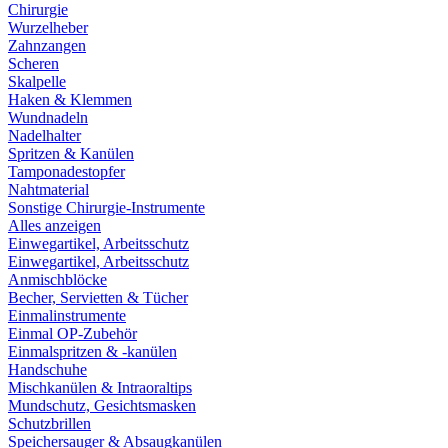
Chirurgie
Wurzelheber
Zahnzangen
Scheren
Skalpelle
Haken & Klemmen
Wundnadeln
Nadelhalter
Spritzen & Kanülen
Tamponadestopfer
Nahtmaterial
Sonstige Chirurgie-Instrumente
Alles anzeigen
Einwegartikel, Arbeitsschutz
Einwegartikel, Arbeitsschutz
Anmischblöcke
Becher, Servietten & Tücher
Einmalinstrumente
Einmal OP-Zubehör
Einmalspritzen & -kanülen
Handschuhe
Mischkanülen & Intraoraltips
Mundschutz, Gesichtsmasken
Schutzbrillen
Speichersauger & Absaugkanülen