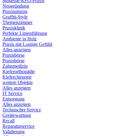
Moderne KFO-Praxis
Neugründung
Praxisumzug
Graffiti-Style
Themenzimmer
Praxisklinik
Perfekte Linienführung
Ambiente in Holz
Praxis mit Lounge Gefühl
Alles anzeigen
Praxisbörse
Praxisbörse
Zahnmedizin
Kieferorthopädie
Kieferchirurgie
weitere Objekte
Alles anzeigen
IT Service
Entsorgung
Alles anzeigen
Technischer Service
Gerätewartung
Recall
Reparaturservice
Validierung