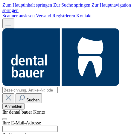
Zum Hauptinhalt springen
Zur Suche springen
Zur Hauptnavigation
springen
Scanner auslesen
Versand
Registrieren
Kontakt
Suchen
Anmelden
Ihr dental bauer Konto
Ihre E-Mail-Adresse