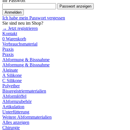
Ihr Passwort
Passwort anzeigen
Anmelden
Ich habe mein Passwort vergessen
Sie sind neu im Shop?
→ Jetzt registrieren
Kontakt
0
Warenkorb
Verbrauchsmaterial
Praxis
Praxis
Abformung & Bissnahme
Abformung & Bissnahme
Alginate
A Silikone
C Silikone
Polyether
Bissregistriermaterialien
Abformlöffel
Abformzubehör
Artikulation
Unterfütterung
Weitere Abformmaterialien
Alles anzeigen
Chirurgie