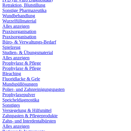
Retraktion, Blutstillung
Sonstige Pharmazeutika
Wundbehandlung
Wurzelfüllmaterial
Alles anzeigen
Praxisorganisation
Praxisorganisation
Büro- & Verwaltungs-Bedarf
Spielzeug
Studien- & Übungsmaterial
Alles anzeigen
Prophylaxe & Pflege
Prophylaxe & Pflege
Bleaching
Fluoridlacke & Gele
Mundspüllösungen
Polier- und Zahnreinigungspasten
Prophylaxepulver
Speicheldiagnostika
Sonstiges
Versiegelung & Hilfsmittel
Zahnpasten & Pflegeprodukte
Zahn- und Interdentalbürsten
Alles anzeigen