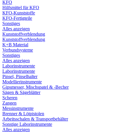
KFO
Hilfsmittel für KFO
KFO-Kunststoffe
KFO-Fertigteile
Sonstiges
Alles anzeigen
Kunststoffverblendung
Kunststoffverblendung
K+B Material
Verbundsysteme
Sonstiges
Alles anzeigen
Laborinstrumente
Laborinstrumente
Pinsel, Pinselhalter
Modellierinstrumente
Gipsmesser, Mischspatel & -Becher
Sägen & Sägeblätter
Scheren
Zangen
Messinstrumente
Brenner & Lötpistolen
Arbeitsschalen & Transportbehälter
Sonstige Laborinstrumente
Alles anzeigen