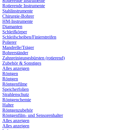
Rotierende Instrumente
Rotierende Instrumente
Stahlinstrumente
Chirurgie-Bohrer
HM-Instrumente
Diamanten
Schleifkörper
Schleifscheiben/Finierstreifen
Polierer
Mandrelle/Träger
Bohrerständer
Zahnreinigungsbürsten (rotierend)
Zubehör & Sonstiges
Alles anzeigen
Röntgen
Röntgen
Röntgenfilme
Speicherfolien
Strahlenschutz
Röntgenchemie
Halter
Röntgenzubehör
Röntgenfilm- und Sensorenhalter
Alles anzeigen
Alles anzeigen