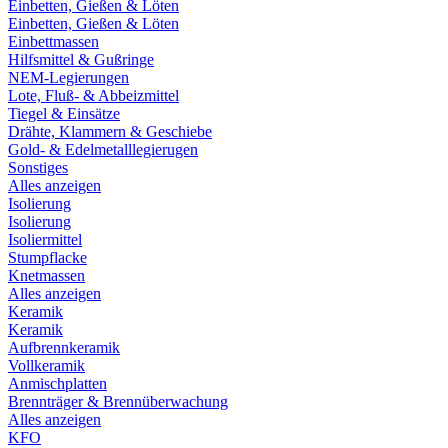
Einbetten, Gießen & Löten
Einbetten, Gießen & Löten
Einbettmassen
Hilfsmittel & Gußringe
NEM-Legierungen
Lote, Fluß- & Abbeizmittel
Tiegel & Einsätze
Drähte, Klammern & Geschiebe
Gold- & Edelmetalllegierugen
Sonstiges
Alles anzeigen
Isolierung
Isolierung
Isoliermittel
Stumpflacke
Knetmassen
Alles anzeigen
Keramik
Keramik
Aufbrennkeramik
Vollkeramik
Anmischplatten
Brennträger & Brennüberwachung
Alles anzeigen
KFO