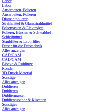
Labor
Labor
Ausarbeiten, Polieren
Ausarbeiten, Polieren
Diamantpolierer
Strahlmittel & Glanzstrahlmittel
Polierpasten & Elektrolyte
Polierer, Bürsten & Schwabbel
Schleifmittel
Staubfilter & Laborfilter
Fräser für die Frästechnik
Alles anzeigen
CAD/CAM
CAD/CAM
Blöcke & Rohlinge
Ronden
3D Druck Material
Sonstige
Alles anzeigen
Dublieren
Dublieren
Dubliermassen
Dublierzubehör & Küvetten
Sonstiges
Alles anzeigen