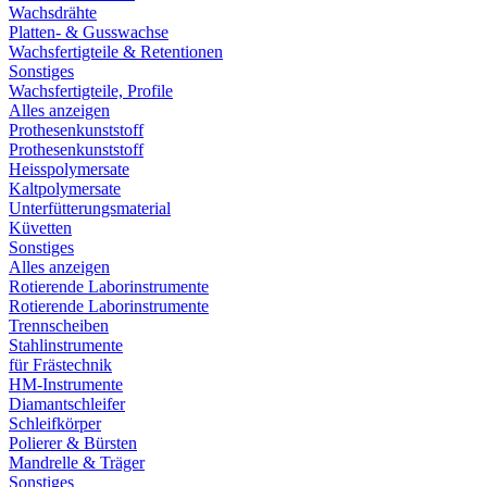
Wachsdrähte
Platten- & Gusswachse
Wachsfertigteile & Retentionen
Sonstiges
Wachsfertigteile, Profile
Alles anzeigen
Prothesenkunststoff
Prothesenkunststoff
Heisspolymersate
Kaltpolymersate
Unterfütterungsmaterial
Küvetten
Sonstiges
Alles anzeigen
Rotierende Laborinstrumente
Rotierende Laborinstrumente
Trennscheiben
Stahlinstrumente
für Frästechnik
HM-Instrumente
Diamantschleifer
Schleifkörper
Polierer & Bürsten
Mandrelle & Träger
Sonstiges