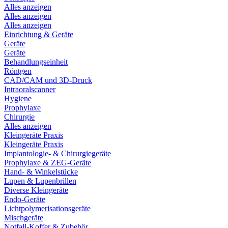
Alles anzeigen
Alles anzeigen
Alles anzeigen
Einrichtung & Geräte
Geräte
Geräte
Behandlungseinheit
Röntgen
CAD/CAM und 3D-Druck
Intraoralscanner
Hygiene
Prophylaxe
Chirurgie
Alles anzeigen
Kleingeräte Praxis
Kleingeräte Praxis
Implantologie- & Chirurgiegeräte
Prophylaxe & ZEG-Geräte
Hand- & Winkelstücke
Lupen & Lupenbrillen
Diverse Kleingeräte
Endo-Geräte
Lichtpolymerisationsgeräte
Mischgeräte
Notfall-Koffer & Zubehör