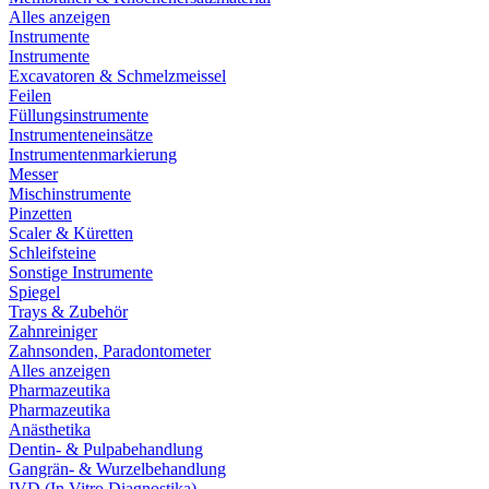
Alles anzeigen
Instrumente
Instrumente
Excavatoren & Schmelzmeissel
Feilen
Füllungsinstrumente
Instrumenteneinsätze
Instrumentenmarkierung
Messer
Mischinstrumente
Pinzetten
Scaler & Küretten
Schleifsteine
Sonstige Instrumente
Spiegel
Trays & Zubehör
Zahnreiniger
Zahnsonden, Paradontometer
Alles anzeigen
Pharmazeutika
Pharmazeutika
Anästhetika
Dentin- & Pulpabehandlung
Gangrän- & Wurzelbehandlung
IVD (In Vitro Diagnostika)