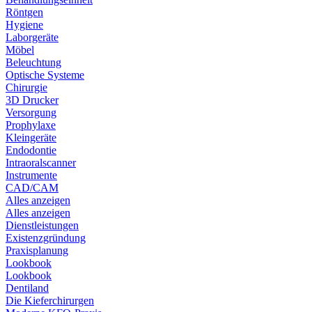
Röntgen
Hygiene
Laborgeräte
Möbel
Beleuchtung
Optische Systeme
Chirurgie
3D Drucker
Versorgung
Prophylaxe
Kleingeräte
Endodontie
Intraoralscanner
Instrumente
CAD/CAM
Alles anzeigen
Alles anzeigen
Dienstleistungen
Existenzgründung
Praxisplanung
Lookbook
Lookbook
Dentiland
Die Kieferchirurgen