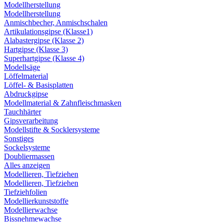
Modellherstellung
Modellherstellung
Anmischbecher, Anmischschalen
Artikulationsgipse (Klasse1)
Alabastergipse (Klasse 2)
Hartgipse (Klasse 3)
Superhartgipse (Klasse 4)
Modellsäge
Löffelmaterial
Löffel- & Basisplatten
Abdruckgipse
Modellmaterial & Zahnfleischmasken
Tauchhärter
Gipsverarbeitung
Modellstifte & Socklersysteme
Sonstiges
Sockelsysteme
Doubliermassen
Alles anzeigen
Modellieren, Tiefziehen
Modellieren, Tiefziehen
Tiefziehfolien
Modellierkunststoffe
Modellierwachse
Bissnehmewachse