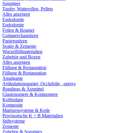
Sonstiges
Tupfer, Watterollen, Pellets
Alles anzeigen
Endodontie
Endodontie
Feilen & Reamer
Guttaperchaspitzen
Papierspitzen
Sealer & Zemente
Wurzelfüllmaterialien
Zubehör und Boxen
Alles anzeigen
Füllung & Restauration
Füllung & Restauration
Amalgame
Artikulationspapier, Occlufolie, -sprays
Bondings & Ätzmittel
Glasionomere & Kompomere
Kofferdam
Komposite
Matrizensysteme & Keile
Provisorische K + B Materialien
Stiftsysteme
Zemente
Zubehör & Sonstiges