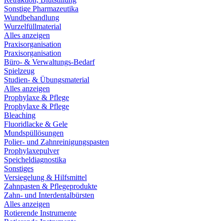
Sonstige Pharmazeutika
Wundbehandlung
Wurzelfüllmaterial
Alles anzeigen
Praxisorganisation
Praxisorganisation
Büro- & Verwaltungs-Bedarf
Spielzeug
Studien- & Übungsmaterial
Alles anzeigen
Prophylaxe & Pflege
Prophylaxe & Pflege
Bleaching
Fluoridlacke & Gele
Mundspüllösungen
Polier- und Zahnreinigungspasten
Prophylaxepulver
Speicheldiagnostika
Sonstiges
Versiegelung & Hilfsmittel
Zahnpasten & Pflegeprodukte
Zahn- und Interdentalbürsten
Alles anzeigen
Rotierende Instrumente