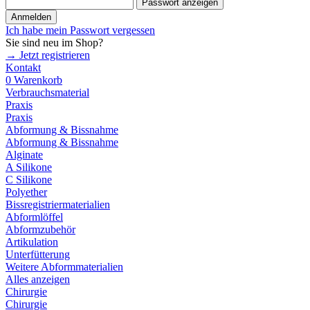
Passwort anzeigen
Anmelden
Ich habe mein Passwort vergessen
Sie sind neu im Shop?
→ Jetzt registrieren
Kontakt
0
Warenkorb
Verbrauchsmaterial
Praxis
Praxis
Abformung & Bissnahme
Abformung & Bissnahme
Alginate
A Silikone
C Silikone
Polyether
Bissregistriermaterialien
Abformlöffel
Abformzubehör
Artikulation
Unterfütterung
Weitere Abformmaterialien
Alles anzeigen
Chirurgie
Chirurgie