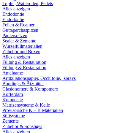
Tupfer, Watterollen, Pellets
Alles anzeigen
Endodontie
Endodontie
Feilen & Reamer
Guttaperchaspitzen
Papierspitzen
Sealer & Zemente
Wurzelfüllmaterialien
Zubehör und Boxen
Alles anzeigen
Füllung & Restauration
Füllung & Restauration
Amalgame
Artikulationspapier, Occlufolie, -sprays
Bondings & Ätzmittel
Glasionomere & Kompomere
Kofferdam
Komposite
Matrizensysteme & Keile
Provisorische K + B Materialien
Stiftsysteme
Zemente
Zubehör & Sonstiges
Alles anzeigen