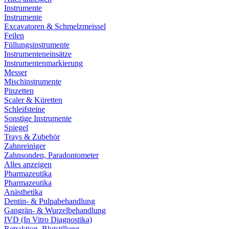
Instrumente
Instrumente
Excavatoren & Schmelzmeissel
Feilen
Füllungsinstrumente
Instrumenteneinsätze
Instrumentenmarkierung
Messer
Mischinstrumente
Pinzetten
Scaler & Küretten
Schleifsteine
Sonstige Instrumente
Spiegel
Trays & Zubehör
Zahnreiniger
Zahnsonden, Paradontometer
Alles anzeigen
Pharmazeutika
Pharmazeutika
Anästhetika
Dentin- & Pulpabehandlung
Gangrän- & Wurzelbehandlung
IVD (In Vitro Diagnostika)
Retraktion, Blutstillung