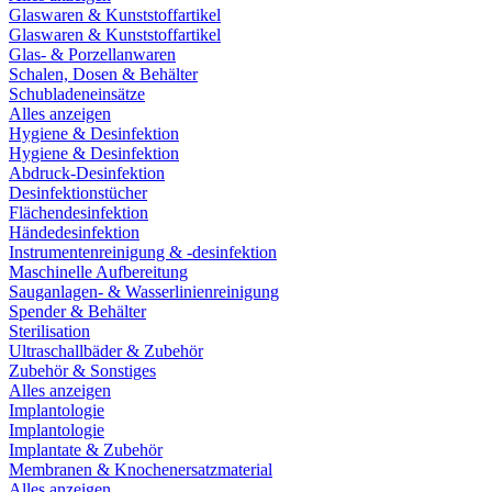
Glaswaren & Kunststoffartikel
Glaswaren & Kunststoffartikel
Glas- & Porzellanwaren
Schalen, Dosen & Behälter
Schubladeneinsätze
Alles anzeigen
Hygiene & Desinfektion
Hygiene & Desinfektion
Abdruck-Desinfektion
Desinfektionstücher
Flächendesinfektion
Händedesinfektion
Instrumentenreinigung & -desinfektion
Maschinelle Aufbereitung
Sauganlagen- & Wasserlinienreinigung
Spender & Behälter
Sterilisation
Ultraschallbäder & Zubehör
Zubehör & Sonstiges
Alles anzeigen
Implantologie
Implantologie
Implantate & Zubehör
Membranen & Knochenersatzmaterial
Alles anzeigen