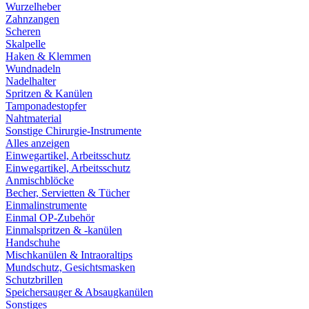
Wurzelheber
Zahnzangen
Scheren
Skalpelle
Haken & Klemmen
Wundnadeln
Nadelhalter
Spritzen & Kanülen
Tamponadestopfer
Nahtmaterial
Sonstige Chirurgie-Instrumente
Alles anzeigen
Einwegartikel, Arbeitsschutz
Einwegartikel, Arbeitsschutz
Anmischblöcke
Becher, Servietten & Tücher
Einmalinstrumente
Einmal OP-Zubehör
Einmalspritzen & -kanülen
Handschuhe
Mischkanülen & Intraoraltips
Mundschutz, Gesichtsmasken
Schutzbrillen
Speichersauger & Absaugkanülen
Sonstiges