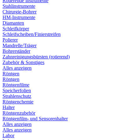
Rotierende Instrumente
Stahlinstrumente
Chirurgie-Bohrer
HM-Instrumente
Diamanten
Schleifkörper
Schleifscheiben/Finierstreifen
Polierer
Mandrelle/Träger
Bohrerständer
Zahnreinigungsbürsten (rotierend)
Zubehör & Sonstiges
Alles anzeigen
Röntgen
Röntgen
Röntgenfilme
Speicherfolien
Strahlenschutz
Röntgenchemie
Halter
Röntgenzubehör
Röntgenfilm- und Sensorenhalter
Alles anzeigen
Alles anzeigen
Labor