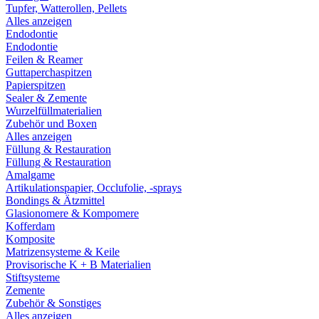
Tupfer, Watterollen, Pellets
Alles anzeigen
Endodontie
Endodontie
Feilen & Reamer
Guttaperchaspitzen
Papierspitzen
Sealer & Zemente
Wurzelfüllmaterialien
Zubehör und Boxen
Alles anzeigen
Füllung & Restauration
Füllung & Restauration
Amalgame
Artikulationspapier, Occlufolie, -sprays
Bondings & Ätzmittel
Glasionomere & Kompomere
Kofferdam
Komposite
Matrizensysteme & Keile
Provisorische K + B Materialien
Stiftsysteme
Zemente
Zubehör & Sonstiges
Alles anzeigen