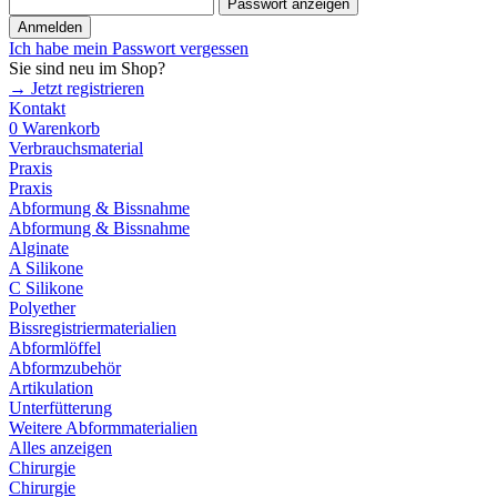
Passwort anzeigen
Anmelden
Ich habe mein Passwort vergessen
Sie sind neu im Shop?
→ Jetzt registrieren
Kontakt
0
Warenkorb
Verbrauchsmaterial
Praxis
Praxis
Abformung & Bissnahme
Abformung & Bissnahme
Alginate
A Silikone
C Silikone
Polyether
Bissregistriermaterialien
Abformlöffel
Abformzubehör
Artikulation
Unterfütterung
Weitere Abformmaterialien
Alles anzeigen
Chirurgie
Chirurgie