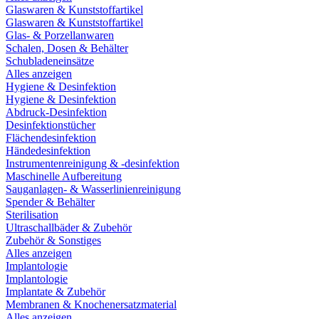
Glaswaren & Kunststoffartikel
Glaswaren & Kunststoffartikel
Glas- & Porzellanwaren
Schalen, Dosen & Behälter
Schubladeneinsätze
Alles anzeigen
Hygiene & Desinfektion
Hygiene & Desinfektion
Abdruck-Desinfektion
Desinfektionstücher
Flächendesinfektion
Händedesinfektion
Instrumentenreinigung & -desinfektion
Maschinelle Aufbereitung
Sauganlagen- & Wasserlinienreinigung
Spender & Behälter
Sterilisation
Ultraschallbäder & Zubehör
Zubehör & Sonstiges
Alles anzeigen
Implantologie
Implantologie
Implantate & Zubehör
Membranen & Knochenersatzmaterial
Alles anzeigen