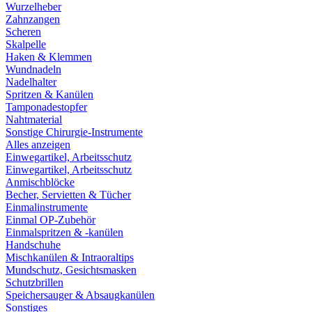
Wurzelheber
Zahnzangen
Scheren
Skalpelle
Haken & Klemmen
Wundnadeln
Nadelhalter
Spritzen & Kanülen
Tamponadestopfer
Nahtmaterial
Sonstige Chirurgie-Instrumente
Alles anzeigen
Einwegartikel, Arbeitsschutz
Einwegartikel, Arbeitsschutz
Anmischblöcke
Becher, Servietten & Tücher
Einmalinstrumente
Einmal OP-Zubehör
Einmalspritzen & -kanülen
Handschuhe
Mischkanülen & Intraoraltips
Mundschutz, Gesichtsmasken
Schutzbrillen
Speichersauger & Absaugkanülen
Sonstiges