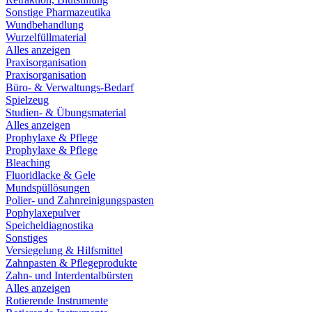
Sonstige Pharmazeutika
Wundbehandlung
Wurzelfüllmaterial
Alles anzeigen
Praxisorganisation
Praxisorganisation
Büro- & Verwaltungs-Bedarf
Spielzeug
Studien- & Übungsmaterial
Alles anzeigen
Prophylaxe & Pflege
Prophylaxe & Pflege
Bleaching
Fluoridlacke & Gele
Mundspüllösungen
Polier- und Zahnreinigungspasten
Pophylaxepulver
Speicheldiagnostika
Sonstiges
Versiegelung & Hilfsmittel
Zahnpasten & Pflegeprodukte
Zahn- und Interdentalbürsten
Alles anzeigen
Rotierende Instrumente