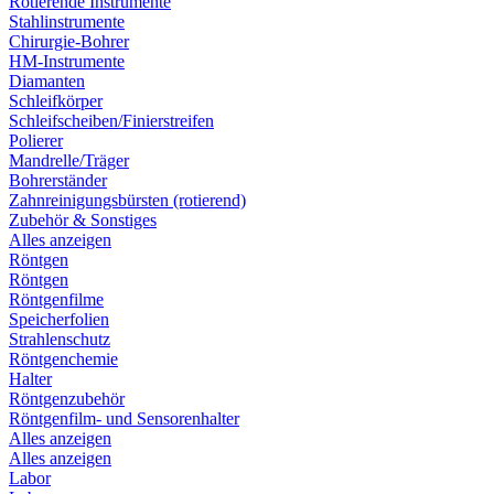
Rotierende Instrumente
Stahlinstrumente
Chirurgie-Bohrer
HM-Instrumente
Diamanten
Schleifkörper
Schleifscheiben/Finierstreifen
Polierer
Mandrelle/Träger
Bohrerständer
Zahnreinigungsbürsten (rotierend)
Zubehör & Sonstiges
Alles anzeigen
Röntgen
Röntgen
Röntgenfilme
Speicherfolien
Strahlenschutz
Röntgenchemie
Halter
Röntgenzubehör
Röntgenfilm- und Sensorenhalter
Alles anzeigen
Alles anzeigen
Labor