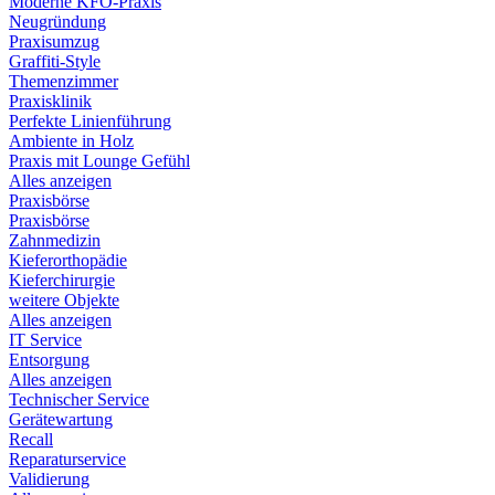
Moderne KFO-Praxis
Neugründung
Praxisumzug
Graffiti-Style
Themenzimmer
Praxisklinik
Perfekte Linienführung
Ambiente in Holz
Praxis mit Lounge Gefühl
Alles anzeigen
Praxisbörse
Praxisbörse
Zahnmedizin
Kieferorthopädie
Kieferchirurgie
weitere Objekte
Alles anzeigen
IT Service
Entsorgung
Alles anzeigen
Technischer Service
Gerätewartung
Recall
Reparaturservice
Validierung