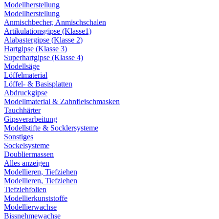
Modellherstellung
Modellherstellung
Anmischbecher, Anmischschalen
Artikulationsgipse (Klasse1)
Alabastergipse (Klasse 2)
Hartgipse (Klasse 3)
Superhartgipse (Klasse 4)
Modellsäge
Löffelmaterial
Löffel- & Basisplatten
Abdruckgipse
Modellmaterial & Zahnfleischmasken
Tauchhärter
Gipsverarbeitung
Modellstifte & Socklersysteme
Sonstiges
Sockelsysteme
Doubliermassen
Alles anzeigen
Modellieren, Tiefziehen
Modellieren, Tiefziehen
Tiefziehfolien
Modellierkunststoffe
Modellierwachse
Bissnehmewachse