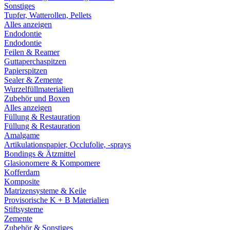
Sonstiges
Tupfer, Watterollen, Pellets
Alles anzeigen
Endodontie
Endodontie
Feilen & Reamer
Guttaperchaspitzen
Papierspitzen
Sealer & Zemente
Wurzelfüllmaterialien
Zubehör und Boxen
Alles anzeigen
Füllung & Restauration
Füllung & Restauration
Amalgame
Artikulationspapier, Occlufolie, -sprays
Bondings & Ätzmittel
Glasionomere & Kompomere
Kofferdam
Komposite
Matrizensysteme & Keile
Provisorische K + B Materialien
Stiftsysteme
Zemente
Zubehör & Sonstiges