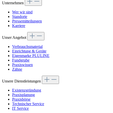
Unternehmen
Wer wir sind
Standorte
Pressemitteilungen
Karriere
Unser Angebot
Verbrauchsmaterial
Einrichtung & Geräte
Eigenmarke PLULINE
Fundgrube
Praxiswissen
Zähne
Unsere Dienstleistungen
Existenzgründung
Praxisplanung
Praxisbörse
Technischer Service
IT Service