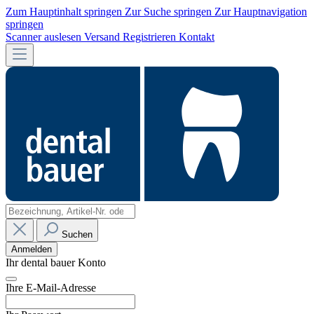
Zum Hauptinhalt springen
Zur Suche springen
Zur Hauptnavigation
springen
Scanner auslesen
Versand
Registrieren
Kontakt
Suchen
Anmelden
Ihr dental bauer Konto
Ihre E-Mail-Adresse