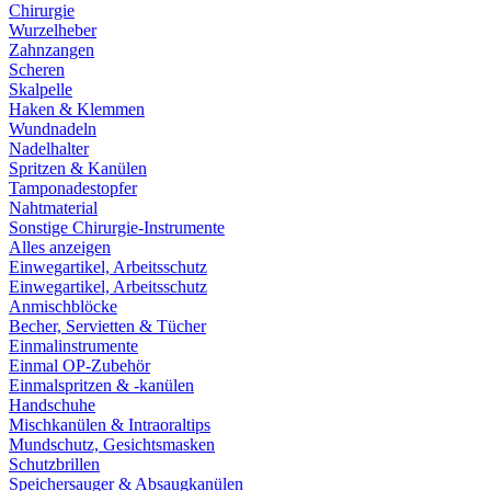
Chirurgie
Wurzelheber
Zahnzangen
Scheren
Skalpelle
Haken & Klemmen
Wundnadeln
Nadelhalter
Spritzen & Kanülen
Tamponadestopfer
Nahtmaterial
Sonstige Chirurgie-Instrumente
Alles anzeigen
Einwegartikel, Arbeitsschutz
Einwegartikel, Arbeitsschutz
Anmischblöcke
Becher, Servietten & Tücher
Einmalinstrumente
Einmal OP-Zubehör
Einmalspritzen & -kanülen
Handschuhe
Mischkanülen & Intraoraltips
Mundschutz, Gesichtsmasken
Schutzbrillen
Speichersauger & Absaugkanülen