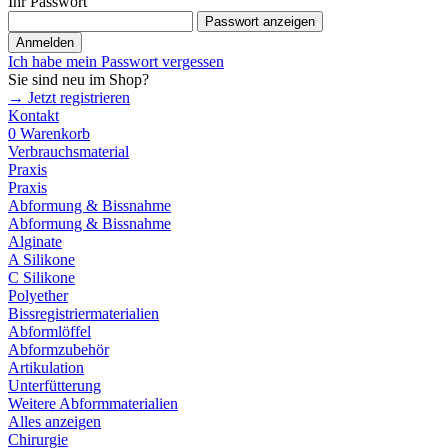
Ihr Passwort
Passwort anzeigen
Anmelden
Ich habe mein Passwort vergessen
Sie sind neu im Shop?
→ Jetzt registrieren
Kontakt
0
Warenkorb
Verbrauchsmaterial
Praxis
Praxis
Abformung & Bissnahme
Abformung & Bissnahme
Alginate
A Silikone
C Silikone
Polyether
Bissregistriermaterialien
Abformlöffel
Abformzubehör
Artikulation
Unterfütterung
Weitere Abformmaterialien
Alles anzeigen
Chirurgie