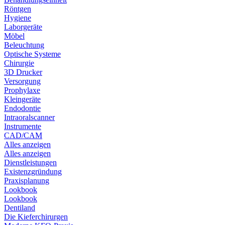
Röntgen
Hygiene
Laborgeräte
Möbel
Beleuchtung
Optische Systeme
Chirurgie
3D Drucker
Versorgung
Prophylaxe
Kleingeräte
Endodontie
Intraoralscanner
Instrumente
CAD/CAM
Alles anzeigen
Alles anzeigen
Dienstleistungen
Existenzgründung
Praxisplanung
Lookbook
Lookbook
Dentiland
Die Kieferchirurgen