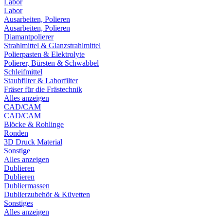
Labor
Labor
Ausarbeiten, Polieren
Ausarbeiten, Polieren
Diamantpolierer
Strahlmittel & Glanzstrahlmittel
Polierpasten & Elektrolyte
Polierer, Bürsten & Schwabbel
Schleifmittel
Staubfilter & Laborfilter
Fräser für die Frästechnik
Alles anzeigen
CAD/CAM
CAD/CAM
Blöcke & Rohlinge
Ronden
3D Druck Material
Sonstige
Alles anzeigen
Dublieren
Dublieren
Dubliermassen
Dublierzubehör & Küvetten
Sonstiges
Alles anzeigen