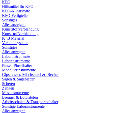
KFO
Hilfsmittel für KFO
KFO-Kunststoffe
KFO-Fertigteile
Sonstiges
Alles anzeigen
Kunststoffverblendung
Kunststoffverblendung
K+B Material
Verbundsysteme
Sonstiges
Alles anzeigen
Laborinstrumente
Laborinstrumente
Pinsel, Pinselhalter
Modellierinstrumente
Gipsmesser, Mischspatel & -Becher
Sägen & Sägeblätter
Scheren
Zangen
Messinstrumente
Brenner & Lötpistolen
Arbeitsschalen & Transportbehälter
Sonstige Laborinstrumente
Alles anzeigen