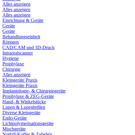
Alles anzeigen
Alles anzeigen
Alles anzeigen
Einrichtung & Geräte
Geräte
Geräte
Behandlungseinheit
Röntgen
CAD/CAM und 3D-Druck
Intraoralscanner
Hygiene
Prophylaxe
Chirurgie
Alles anzeigen
Kleingeräte Praxis
Kleingeräte Praxis
Implantologie- & Chirurgiegeräte
Prophylaxe & ZEG-Geräte
Hand- & Winkelstücke
Lupen & Lupenbrillen
Diverse Kleingeräte
Endo-Geräte
Lichtpolymerisationsgeräte
Mischgeräte
Notfall-Koffer & Zubehör