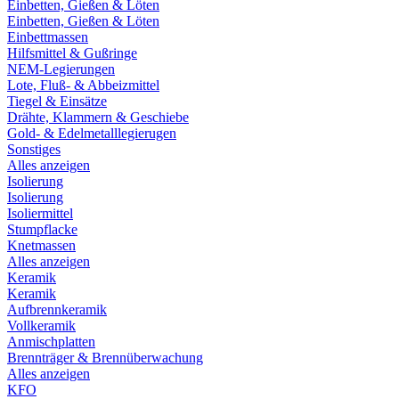
Einbetten, Gießen & Löten
Einbetten, Gießen & Löten
Einbettmassen
Hilfsmittel & Gußringe
NEM-Legierungen
Lote, Fluß- & Abbeizmittel
Tiegel & Einsätze
Drähte, Klammern & Geschiebe
Gold- & Edelmetalllegierugen
Sonstiges
Alles anzeigen
Isolierung
Isolierung
Isoliermittel
Stumpflacke
Knetmassen
Alles anzeigen
Keramik
Keramik
Aufbrennkeramik
Vollkeramik
Anmischplatten
Brennträger & Brennüberwachung
Alles anzeigen
KFO