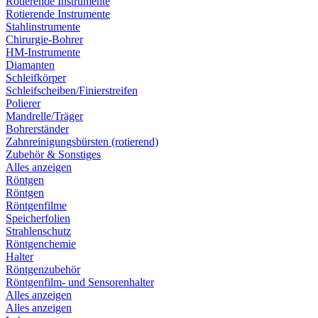
Rotierende Instrumente
Rotierende Instrumente
Stahlinstrumente
Chirurgie-Bohrer
HM-Instrumente
Diamanten
Schleifkörper
Schleifscheiben/Finierstreifen
Polierer
Mandrelle/Träger
Bohrerständer
Zahnreinigungsbürsten (rotierend)
Zubehör & Sonstiges
Alles anzeigen
Röntgen
Röntgen
Röntgenfilme
Speicherfolien
Strahlenschutz
Röntgenchemie
Halter
Röntgenzubehör
Röntgenfilm- und Sensorenhalter
Alles anzeigen
Alles anzeigen