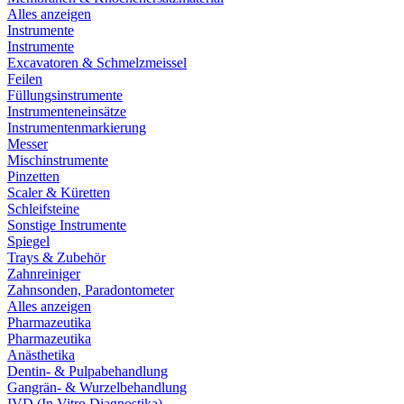
Alles anzeigen
Instrumente
Instrumente
Excavatoren & Schmelzmeissel
Feilen
Füllungsinstrumente
Instrumenteneinsätze
Instrumentenmarkierung
Messer
Mischinstrumente
Pinzetten
Scaler & Küretten
Schleifsteine
Sonstige Instrumente
Spiegel
Trays & Zubehör
Zahnreiniger
Zahnsonden, Paradontometer
Alles anzeigen
Pharmazeutika
Pharmazeutika
Anästhetika
Dentin- & Pulpabehandlung
Gangrän- & Wurzelbehandlung
IVD (In Vitro Diagnostika)