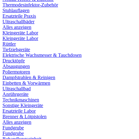
Thermodesinfektor-Zubehör
Stuhlauflagen
Ersatzteile Praxis
Ultraschallbäder
Alles anzeigen
Kleingeräte Labor
Kleingeräte Labor
Rüttler
Tiefziehgeräte
Elektrische Wachsmesser & Tauchdosen
Drucktöpfe
Absaugungen
Poliermotoren
Dampfstrahlen & Reinigen
Einbetten & Vorwärmen
Ultraschallbad
Anrührgeräte
Technikmaschinen
Sonstige Kleingeräte
Ersatzteile Labor
Brenner & Lötpistolen
Alles anzeigen
Fundgrube
Fundgrube
Behandlungseinheit