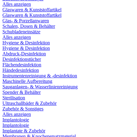
Alles anzeigen
Glaswaren & Kunststoffartikel
Glaswaren & Kunststoffartikel
Glas- & Porzellanwaren
Schalen, Dosen & Behälter
Schubladeneinsätze
Alles anzeigen
Hygiene & Desinfektion
Hygiene & Desinfektion
Abdruck-Desinfektion
Desinfektionstücher
Flächendesinfektion
Händedesinfektion
Instrumentenreinigung & -desinfektion
Maschinelle Aufbereitung
Sauganlagen- & Wasserlinienreinigung
Spender & Behälter
Sterilisation
Ultraschallbäder & Zubehör
Zubehör & Sonstiges
Alles anzeigen
Implantologie
Implantologie
Implantate & Zubehör
Membranen & Knochenersatzmaterial