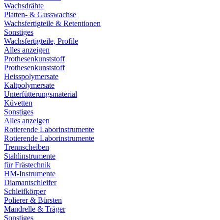
Wachsdrähte
Platten- & Gusswachse
Wachsfertigteile & Retentionen
Sonstiges
Wachsfertigteile, Profile
Alles anzeigen
Prothesenkunststoff
Prothesenkunststoff
Heisspolymersate
Kaltpolymersate
Unterfütterungsmaterial
Küvetten
Sonstiges
Alles anzeigen
Rotierende Laborinstrumente
Rotierende Laborinstrumente
Trennscheiben
Stahlinstrumente
für Frästechnik
HM-Instrumente
Diamantschleifer
Schleifkörper
Polierer & Bürsten
Mandrelle & Träger
Sonstiges