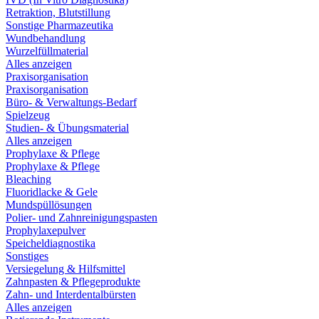
Retraktion, Blutstillung
Sonstige Pharmazeutika
Wundbehandlung
Wurzelfüllmaterial
Alles anzeigen
Praxisorganisation
Praxisorganisation
Büro- & Verwaltungs-Bedarf
Spielzeug
Studien- & Übungsmaterial
Alles anzeigen
Prophylaxe & Pflege
Prophylaxe & Pflege
Bleaching
Fluoridlacke & Gele
Mundspüllösungen
Polier- und Zahnreinigungspasten
Prophylaxepulver
Speicheldiagnostika
Sonstiges
Versiegelung & Hilfsmittel
Zahnpasten & Pflegeprodukte
Zahn- und Interdentalbürsten
Alles anzeigen