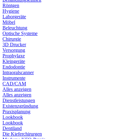
Röntgen
Hygiene
Laborgeräte
Möbel
Beleuchtung
Optische Systeme
Chirurgie
3D Drucker
Versorgung
Prophylaxe
Kleingeräte
Endodontie
Intraoralscanner
Instrumente
CAD/CAM
Alles anzeigen
Alles anzeigen
Dienstleistungen
Existenzgründung
Praxisplanung
Lookbook
Lookbook
Dentiland
Die Kieferchirurgen