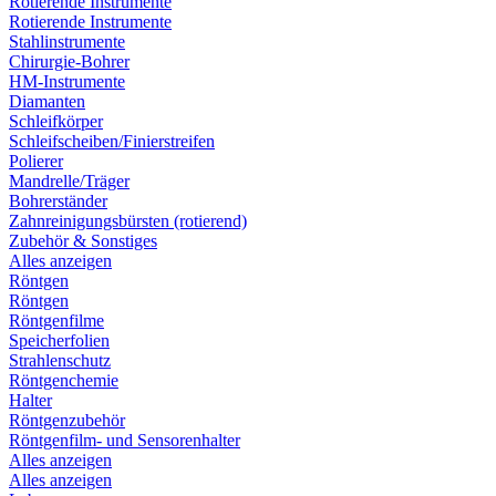
Rotierende Instrumente
Rotierende Instrumente
Stahlinstrumente
Chirurgie-Bohrer
HM-Instrumente
Diamanten
Schleifkörper
Schleifscheiben/Finierstreifen
Polierer
Mandrelle/Träger
Bohrerständer
Zahnreinigungsbürsten (rotierend)
Zubehör & Sonstiges
Alles anzeigen
Röntgen
Röntgen
Röntgenfilme
Speicherfolien
Strahlenschutz
Röntgenchemie
Halter
Röntgenzubehör
Röntgenfilm- und Sensorenhalter
Alles anzeigen
Alles anzeigen