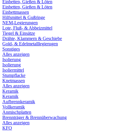
Einbetten, Gießen & Löten
Einbetten, Gießen & Löten
Einbettmassen
Hilfsmittel & Gußringe
NEM-Legierungen
Lote, Fluß- & Abbeizmittel
Tiegel & Einsätze
Drähte, Klammern & Geschiebe
Gold- & Edelmetalllegierugen
Sonstiges
Alles anzeigen
Isolierung
Isolierung
Isoliermittel
Stumpflacke
Knetmassen
Alles anzeigen
Keramik
Keramik
Aufbrennkeramik
Vollkeramik
Anmischplatten
Brennträger & Brennüberwachung
Alles anzeigen
KFO