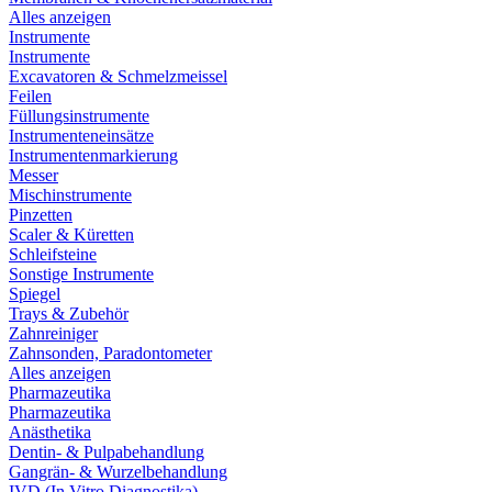
Alles anzeigen
Instrumente
Instrumente
Excavatoren & Schmelzmeissel
Feilen
Füllungsinstrumente
Instrumenteneinsätze
Instrumentenmarkierung
Messer
Mischinstrumente
Pinzetten
Scaler & Küretten
Schleifsteine
Sonstige Instrumente
Spiegel
Trays & Zubehör
Zahnreiniger
Zahnsonden, Paradontometer
Alles anzeigen
Pharmazeutika
Pharmazeutika
Anästhetika
Dentin- & Pulpabehandlung
Gangrän- & Wurzelbehandlung
IVD (In Vitro Diagnostika)