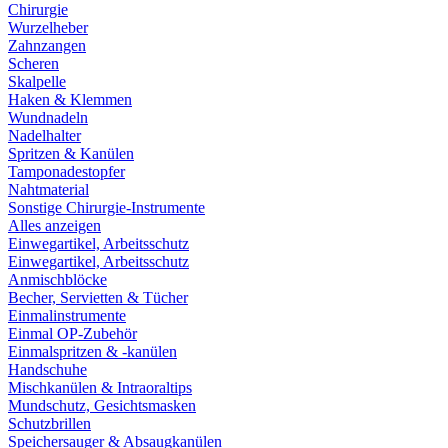
Chirurgie
Wurzelheber
Zahnzangen
Scheren
Skalpelle
Haken & Klemmen
Wundnadeln
Nadelhalter
Spritzen & Kanülen
Tamponadestopfer
Nahtmaterial
Sonstige Chirurgie-Instrumente
Alles anzeigen
Einwegartikel, Arbeitsschutz
Einwegartikel, Arbeitsschutz
Anmischblöcke
Becher, Servietten & Tücher
Einmalinstrumente
Einmal OP-Zubehör
Einmalspritzen & -kanülen
Handschuhe
Mischkanülen & Intraoraltips
Mundschutz, Gesichtsmasken
Schutzbrillen
Speichersauger & Absaugkanülen