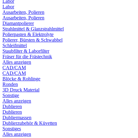
Labor
Labor
Ausarbeiten, Polieren
Ausarbeiten, Polieren
Diamantpolierer
Strahlmittel & Glanzstrahlmittel
Polierpasten & Elektrolyte
Polierer, Bürsten & Schwabbel
Schleifmittel
Staubfilter & Laborfilter
Fräser für die Frästechnik
Alles anzeigen
CAD/CAM
CAD/CAM
Blöcke & Rohlinge
Ronden
3D Druck Material
Sonstige
Alles anzeigen
Dublieren
Dublieren
Dubliermassen
Dublierzubehör & Küvetten
Sonstiges
Alles anzeigen