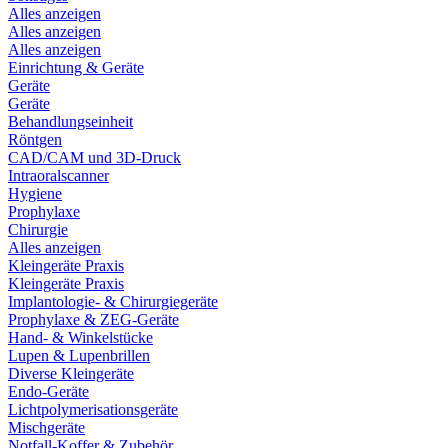
Alles anzeigen
Alles anzeigen
Alles anzeigen
Einrichtung & Geräte
Geräte
Geräte
Behandlungseinheit
Röntgen
CAD/CAM und 3D-Druck
Intraoralscanner
Hygiene
Prophylaxe
Chirurgie
Alles anzeigen
Kleingeräte Praxis
Kleingeräte Praxis
Implantologie- & Chirurgiegeräte
Prophylaxe & ZEG-Geräte
Hand- & Winkelstücke
Lupen & Lupenbrillen
Diverse Kleingeräte
Endo-Geräte
Lichtpolymerisationsgeräte
Mischgeräte
Notfall-Koffer & Zubehör