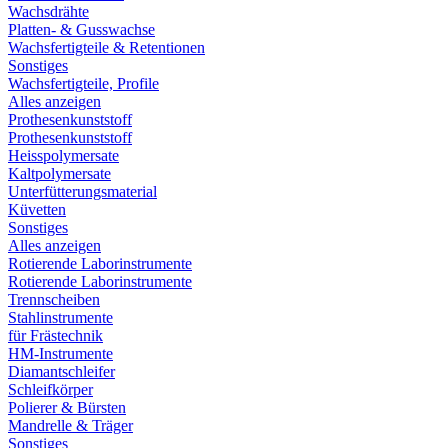
Wachsdrähte
Platten- & Gusswachse
Wachsfertigteile & Retentionen
Sonstiges
Wachsfertigteile, Profile
Alles anzeigen
Prothesenkunststoff
Prothesenkunststoff
Heisspolymersate
Kaltpolymersate
Unterfütterungsmaterial
Küvetten
Sonstiges
Alles anzeigen
Rotierende Laborinstrumente
Rotierende Laborinstrumente
Trennscheiben
Stahlinstrumente
für Frästechnik
HM-Instrumente
Diamantschleifer
Schleifkörper
Polierer & Bürsten
Mandrelle & Träger
Sonstiges