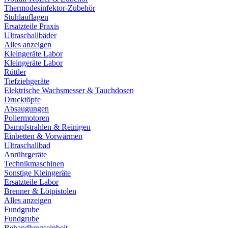
Thermodesinfektor-Zubehör
Stuhlauflagen
Ersatzteile Praxis
Ultraschallbäder
Alles anzeigen
Kleingeräte Labor
Kleingeräte Labor
Rüttler
Tiefziehgeräte
Elektrische Wachsmesser & Tauchdosen
Drucktöpfe
Absaugungen
Poliermotoren
Dampfstrahlen & Reinigen
Einbetten & Vorwärmen
Ultraschallbad
Anrührgeräte
Technikmaschinen
Sonstige Kleingeräte
Ersatzteile Labor
Brenner & Lötpistolen
Alles anzeigen
Fundgrube
Fundgrube
Behandlungseinheit