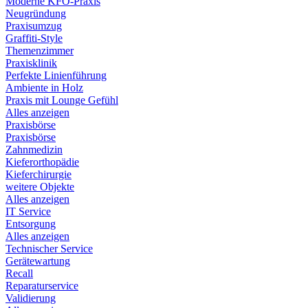
Moderne KFO-Praxis
Neugründung
Praxisumzug
Graffiti-Style
Themenzimmer
Praxisklinik
Perfekte Linienführung
Ambiente in Holz
Praxis mit Lounge Gefühl
Alles anzeigen
Praxisbörse
Praxisbörse
Zahnmedizin
Kieferorthopädie
Kieferchirurgie
weitere Objekte
Alles anzeigen
IT Service
Entsorgung
Alles anzeigen
Technischer Service
Gerätewartung
Recall
Reparaturservice
Validierung