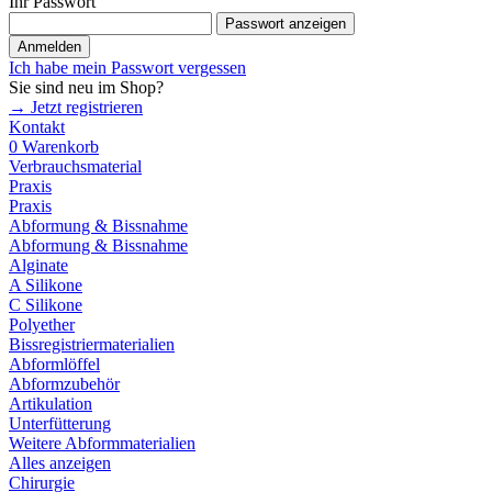
Ihr Passwort
Passwort anzeigen
Anmelden
Ich habe mein Passwort vergessen
Sie sind neu im Shop?
→ Jetzt registrieren
Kontakt
0
Warenkorb
Verbrauchsmaterial
Praxis
Praxis
Abformung & Bissnahme
Abformung & Bissnahme
Alginate
A Silikone
C Silikone
Polyether
Bissregistriermaterialien
Abformlöffel
Abformzubehör
Artikulation
Unterfütterung
Weitere Abformmaterialien
Alles anzeigen
Chirurgie