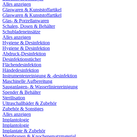
Alles anzeigen
Glaswaren & Kunststoffartikel
Glaswaren & Kunststoffartikel
Glas- & Porzellanwaren
Schalen, Dosen & Behälter
Schubladeneinsätze
Alles anzeigen
Hygiene & Desinfektion
Hygiene & Desinfektion
Abdruck-Desinfektion
Desinfektionstücher
Flächendesinfektion
Händedesinfektion
Instrumentenreinigung & -desinfektion
Maschinelle Aufbereitung
Sauganlagen- & Wasserlinienreinigung
Spender & Behälter
Sterilisation
Ultraschallbäder & Zubehör
Zubehör & Sonstiges
Alles anzeigen
Implantologie
Implantologie
Implantate & Zubehör
Membranen & Knochenersatzmaterial