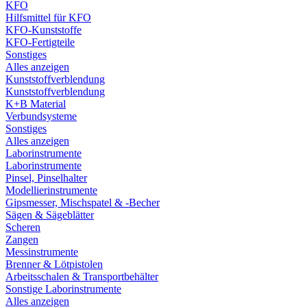
KFO
Hilfsmittel für KFO
KFO-Kunststoffe
KFO-Fertigteile
Sonstiges
Alles anzeigen
Kunststoffverblendung
Kunststoffverblendung
K+B Material
Verbundsysteme
Sonstiges
Alles anzeigen
Laborinstrumente
Laborinstrumente
Pinsel, Pinselhalter
Modellierinstrumente
Gipsmesser, Mischspatel & -Becher
Sägen & Sägeblätter
Scheren
Zangen
Messinstrumente
Brenner & Lötpistolen
Arbeitsschalen & Transportbehälter
Sonstige Laborinstrumente
Alles anzeigen