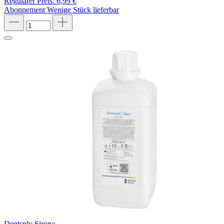
Regulärer Preis:
6,99 €
Abonnement
Wenige Stück lieferbar
Dentsply Sirona