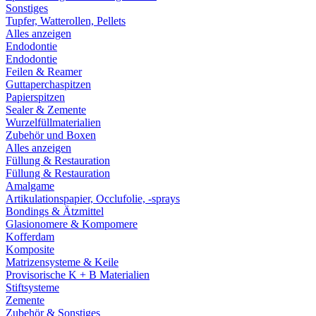
Sonstiges
Tupfer, Watterollen, Pellets
Alles anzeigen
Endodontie
Endodontie
Feilen & Reamer
Guttaperchaspitzen
Papierspitzen
Sealer & Zemente
Wurzelfüllmaterialien
Zubehör und Boxen
Alles anzeigen
Füllung & Restauration
Füllung & Restauration
Amalgame
Artikulationspapier, Occlufolie, -sprays
Bondings & Ätzmittel
Glasionomere & Kompomere
Kofferdam
Komposite
Matrizensysteme & Keile
Provisorische K + B Materialien
Stiftsysteme
Zemente
Zubehör & Sonstiges