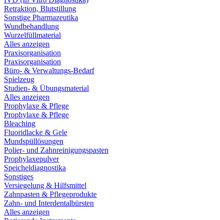
Retraktion, Blutstillung
Sonstige Pharmazeutika
Wundbehandlung
Wurzelfüllmaterial
Alles anzeigen
Praxisorganisation
Praxisorganisation
Büro- & Verwaltungs-Bedarf
Spielzeug
Studien- & Übungsmaterial
Alles anzeigen
Prophylaxe & Pflege
Prophylaxe & Pflege
Bleaching
Fluoridlacke & Gele
Mundspüllösungen
Polier- und Zahnreinigungspasten
Prophylaxepulver
Speicheldiagnostika
Sonstiges
Versiegelung & Hilfsmittel
Zahnpasten & Pflegeprodukte
Zahn- und Interdentalbürsten
Alles anzeigen