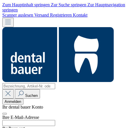
Zum Hauptinhalt springen
Zur Suche springen
Zur Hauptnavigation
springen
Scanner auslesen
Versand
Registrieren
Kontakt
Suchen
Anmelden
Ihr dental bauer Konto
Ihre E-Mail-Adresse