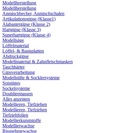
Modellherstellung
Modellherstellung
Anmischbecher, Anmischschalen
Artikulationsgipse (Klasse1)
Alabastergipse (Klasse 2)
Hartgipse (Klasse 3)
Superhartgipse (Klasse 4)
Modellsäge
Löffelmaterial
Löffel- & Basisplatten
Abdruckgipse
Modellmaterial & Zahnfleischmasken
Tauchhärter
Gipsverarbeitung
Modellstifte & Socklersysteme
Sonstiges
Sockelsysteme
Doubliermassen
Alles anzeigen
Modellieren, Tiefziehen
Modellieren, Tiefziehen
Tiefziehfolien
Modellierkunststoffe
Modellierwachse
Bissnehmewachse