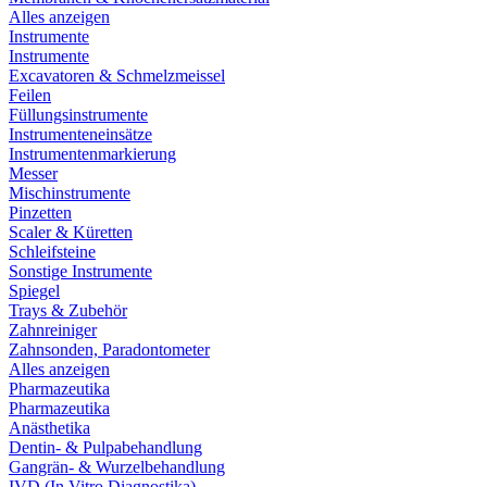
Alles anzeigen
Instrumente
Instrumente
Excavatoren & Schmelzmeissel
Feilen
Füllungsinstrumente
Instrumenteneinsätze
Instrumentenmarkierung
Messer
Mischinstrumente
Pinzetten
Scaler & Küretten
Schleifsteine
Sonstige Instrumente
Spiegel
Trays & Zubehör
Zahnreiniger
Zahnsonden, Paradontometer
Alles anzeigen
Pharmazeutika
Pharmazeutika
Anästhetika
Dentin- & Pulpabehandlung
Gangrän- & Wurzelbehandlung
IVD (In Vitro Diagnostika)