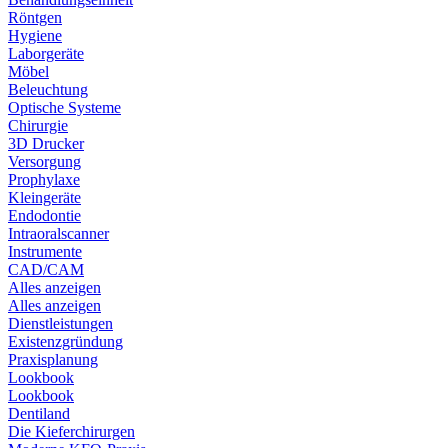
Röntgen
Hygiene
Laborgeräte
Möbel
Beleuchtung
Optische Systeme
Chirurgie
3D Drucker
Versorgung
Prophylaxe
Kleingeräte
Endodontie
Intraoralscanner
Instrumente
CAD/CAM
Alles anzeigen
Alles anzeigen
Dienstleistungen
Existenzgründung
Praxisplanung
Lookbook
Lookbook
Dentiland
Die Kieferchirurgen