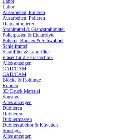
Labor
Labor
Ausarbeiten, Polieren
Ausarbeiten, Polieren
Diamantpolierer
Strahlmittel & Glanzstrahlmittel
Polierpasten & Elektrolyte
Polierer, Bürsten & Schwabbel
Schleifmittel
Staubfilter & Laborfilter
Fräser für die Frästechnik
Alles anzeigen
CAD/CAM
CAD/CAM
Blöcke & Rohlinge
Ronden
3D Druck Material
Sonstige
Alles anzeigen
Dublieren
Dublieren
Dubliermassen
Dublierzubehör & Küvetten
Sonstiges
Alles anzeigen