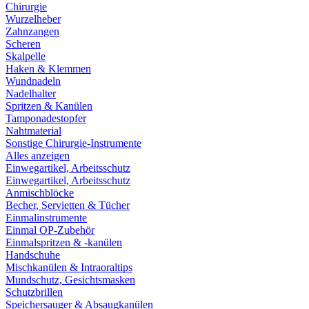
Chirurgie
Wurzelheber
Zahnzangen
Scheren
Skalpelle
Haken & Klemmen
Wundnadeln
Nadelhalter
Spritzen & Kanülen
Tamponadestopfer
Nahtmaterial
Sonstige Chirurgie-Instrumente
Alles anzeigen
Einwegartikel, Arbeitsschutz
Einwegartikel, Arbeitsschutz
Anmischblöcke
Becher, Servietten & Tücher
Einmalinstrumente
Einmal OP-Zubehör
Einmalspritzen & -kanülen
Handschuhe
Mischkanülen & Intraoraltips
Mundschutz, Gesichtsmasken
Schutzbrillen
Speichersauger & Absaugkanülen