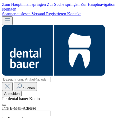
Zum Hauptinhalt springen
Zur Suche springen
Zur Hauptnavigation
springen
Scanner auslesen
Versand
Registrieren
Kontakt
Suchen
Anmelden
Ihr dental bauer Konto
Ihre E-Mail-Adresse