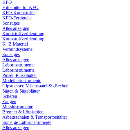
KFO
Hilfsmittel für KFO
KFO-Kunststoffe
KFO-Fertigteile
Sonstiges
Alles anzeigen
Kunststoffverblendung
Kunststoffverblendung
K+B Material
Verbundsysteme
Sonstiges
Alles anzeigen
Laborinstrumente
Laborinstrumente
Pinsel, Pinselhalter
Modellierinstrumente
Gipsmesser, Mischspatel & -Becher
Sägen & Sägeblätter
Scheren
Zangen
Messinstrumente
Brenner & Lötpistolen
Arbeitsschalen & Transportbehälter
Sonstige Laborinstrumente
Alles anzeigen