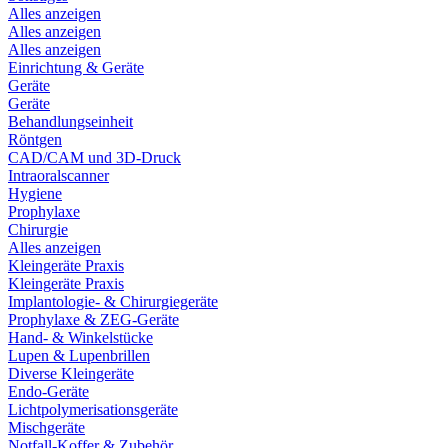
Alles anzeigen
Alles anzeigen
Alles anzeigen
Einrichtung & Geräte
Geräte
Geräte
Behandlungseinheit
Röntgen
CAD/CAM und 3D-Druck
Intraoralscanner
Hygiene
Prophylaxe
Chirurgie
Alles anzeigen
Kleingeräte Praxis
Kleingeräte Praxis
Implantologie- & Chirurgiegeräte
Prophylaxe & ZEG-Geräte
Hand- & Winkelstücke
Lupen & Lupenbrillen
Diverse Kleingeräte
Endo-Geräte
Lichtpolymerisationsgeräte
Mischgeräte
Notfall-Koffer & Zubehör