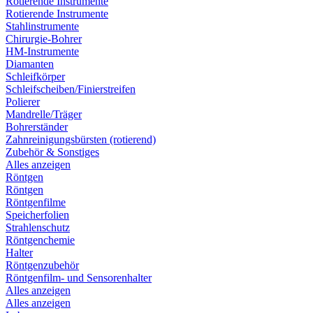
Rotierende Instrumente
Rotierende Instrumente
Stahlinstrumente
Chirurgie-Bohrer
HM-Instrumente
Diamanten
Schleifkörper
Schleifscheiben/Finierstreifen
Polierer
Mandrelle/Träger
Bohrerständer
Zahnreinigungsbürsten (rotierend)
Zubehör & Sonstiges
Alles anzeigen
Röntgen
Röntgen
Röntgenfilme
Speicherfolien
Strahlenschutz
Röntgenchemie
Halter
Röntgenzubehör
Röntgenfilm- und Sensorenhalter
Alles anzeigen
Alles anzeigen