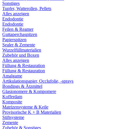
Sonstiges
Tupfer, Watterollen, Pellets
Alles anzeigen
Endodontie
Endodontie
Feilen & Reamer
Guttaperchaspitzen
Papierspitzen
Sealer & Zemente
Wurzelfüllmaterialien
Zubehör und Boxen
Alles anzeigen
Füllung & Restauration
Füllung & Restauration
Amalgame
Artikulationspapier, Occlufolie, -sprays
Bondings & Ätzmittel
Glasionomere & Kompomere
Kofferdam
Komposite
Matrizensysteme & Keile
Provisorische K + B Materialien
Stiftsysteme
Zemente
Zubehör & Sonstiges