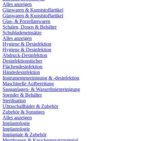
Alles anzeigen
Glaswaren & Kunststoffartikel
Glaswaren & Kunststoffartikel
Glas- & Porzellanwaren
Schalen, Dosen & Behälter
Schubladeneinsätze
Alles anzeigen
Hygiene & Desinfektion
Hygiene & Desinfektion
Abdruck-Desinfektion
Desinfektionstücher
Flächendesinfektion
Händedesinfektion
Instrumentenreinigung & -desinfektion
Maschinelle Aufbereitung
Sauganlagen- & Wasserlinienreinigung
Spender & Behälter
Sterilisation
Ultraschallbäder & Zubehör
Zubehör & Sonstiges
Alles anzeigen
Implantologie
Implantologie
Implantate & Zubehör
Membranen & Knochenersatzmaterial