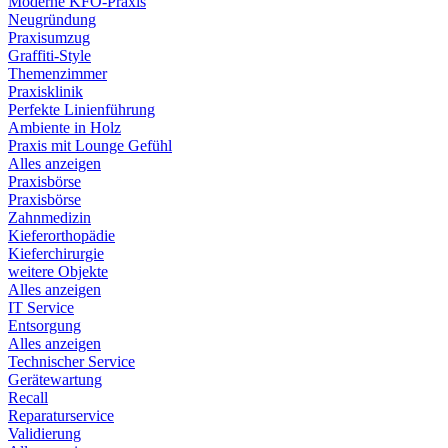
Moderne KFO-Praxis
Neugründung
Praxisumzug
Graffiti-Style
Themenzimmer
Praxisklinik
Perfekte Linienführung
Ambiente in Holz
Praxis mit Lounge Gefühl
Alles anzeigen
Praxisbörse
Praxisbörse
Zahnmedizin
Kieferorthopädie
Kieferchirurgie
weitere Objekte
Alles anzeigen
IT Service
Entsorgung
Alles anzeigen
Technischer Service
Gerätewartung
Recall
Reparaturservice
Validierung