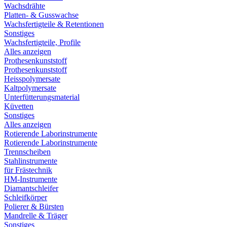
Wachsdrähte
Platten- & Gusswachse
Wachsfertigteile & Retentionen
Sonstiges
Wachsfertigteile, Profile
Alles anzeigen
Prothesenkunststoff
Prothesenkunststoff
Heisspolymersate
Kaltpolymersate
Unterfütterungsmaterial
Küvetten
Sonstiges
Alles anzeigen
Rotierende Laborinstrumente
Rotierende Laborinstrumente
Trennscheiben
Stahlinstrumente
für Frästechnik
HM-Instrumente
Diamantschleifer
Schleifkörper
Polierer & Bürsten
Mandrelle & Träger
Sonstiges