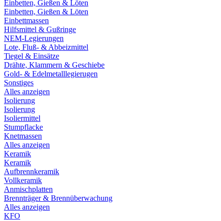
Einbetten, Gießen & Löten
Einbetten, Gießen & Löten
Einbettmassen
Hilfsmittel & Gußringe
NEM-Legierungen
Lote, Fluß- & Abbeizmittel
Tiegel & Einsätze
Drähte, Klammern & Geschiebe
Gold- & Edelmetalllegierugen
Sonstiges
Alles anzeigen
Isolierung
Isolierung
Isoliermittel
Stumpflacke
Knetmassen
Alles anzeigen
Keramik
Keramik
Aufbrennkeramik
Vollkeramik
Anmischplatten
Brennträger & Brennüberwachung
Alles anzeigen
KFO