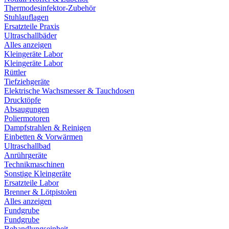
Thermodesinfektor-Zubehör
Stuhlauflagen
Ersatzteile Praxis
Ultraschallbäder
Alles anzeigen
Kleingeräte Labor
Kleingeräte Labor
Rüttler
Tiefziehgeräte
Elektrische Wachsmesser & Tauchdosen
Drucktöpfe
Absaugungen
Poliermotoren
Dampfstrahlen & Reinigen
Einbetten & Vorwärmen
Ultraschallbad
Anrührgeräte
Technikmaschinen
Sonstige Kleingeräte
Ersatzteile Labor
Brenner & Lötpistolen
Alles anzeigen
Fundgrube
Fundgrube
Behandlungseinheit