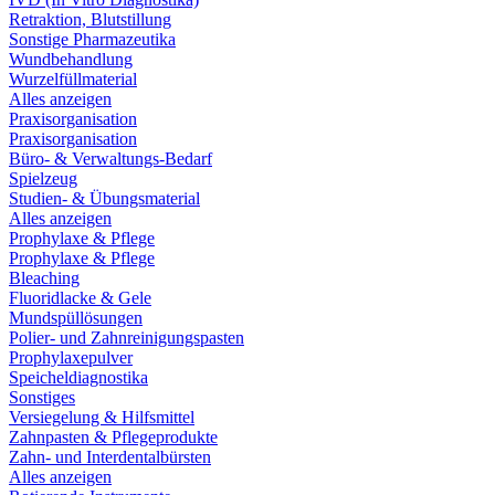
Retraktion, Blutstillung
Sonstige Pharmazeutika
Wundbehandlung
Wurzelfüllmaterial
Alles anzeigen
Praxisorganisation
Praxisorganisation
Büro- & Verwaltungs-Bedarf
Spielzeug
Studien- & Übungsmaterial
Alles anzeigen
Prophylaxe & Pflege
Prophylaxe & Pflege
Bleaching
Fluoridlacke & Gele
Mundspüllösungen
Polier- und Zahnreinigungspasten
Prophylaxepulver
Speicheldiagnostika
Sonstiges
Versiegelung & Hilfsmittel
Zahnpasten & Pflegeprodukte
Zahn- und Interdentalbürsten
Alles anzeigen