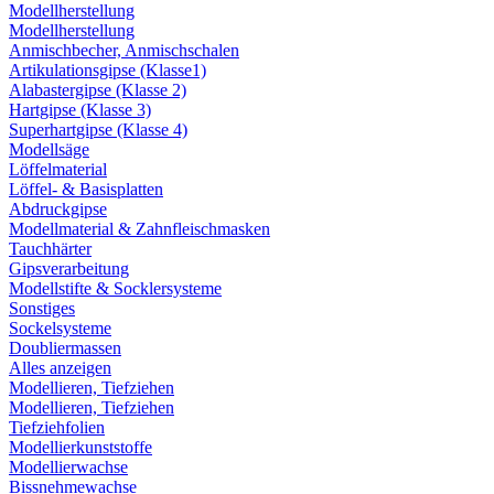
Modellherstellung
Modellherstellung
Anmischbecher, Anmischschalen
Artikulationsgipse (Klasse1)
Alabastergipse (Klasse 2)
Hartgipse (Klasse 3)
Superhartgipse (Klasse 4)
Modellsäge
Löffelmaterial
Löffel- & Basisplatten
Abdruckgipse
Modellmaterial & Zahnfleischmasken
Tauchhärter
Gipsverarbeitung
Modellstifte & Socklersysteme
Sonstiges
Sockelsysteme
Doubliermassen
Alles anzeigen
Modellieren, Tiefziehen
Modellieren, Tiefziehen
Tiefziehfolien
Modellierkunststoffe
Modellierwachse
Bissnehmewachse