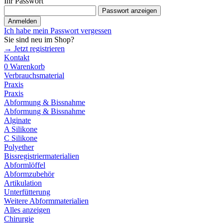
Ihr Passwort
Passwort anzeigen
Anmelden
Ich habe mein Passwort vergessen
Sie sind neu im Shop?
→ Jetzt registrieren
Kontakt
0
Warenkorb
Verbrauchsmaterial
Praxis
Praxis
Abformung & Bissnahme
Abformung & Bissnahme
Alginate
A Silikone
C Silikone
Polyether
Bissregistriermaterialien
Abformlöffel
Abformzubehör
Artikulation
Unterfütterung
Weitere Abformmaterialien
Alles anzeigen
Chirurgie