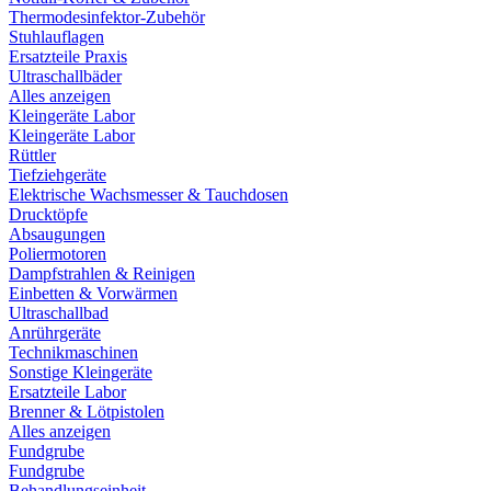
Thermodesinfektor-Zubehör
Stuhlauflagen
Ersatzteile Praxis
Ultraschallbäder
Alles anzeigen
Kleingeräte Labor
Kleingeräte Labor
Rüttler
Tiefziehgeräte
Elektrische Wachsmesser & Tauchdosen
Drucktöpfe
Absaugungen
Poliermotoren
Dampfstrahlen & Reinigen
Einbetten & Vorwärmen
Ultraschallbad
Anrührgeräte
Technikmaschinen
Sonstige Kleingeräte
Ersatzteile Labor
Brenner & Lötpistolen
Alles anzeigen
Fundgrube
Fundgrube
Behandlungseinheit