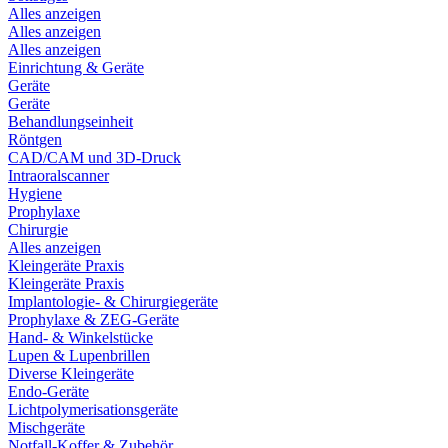
Alles anzeigen
Alles anzeigen
Alles anzeigen
Einrichtung & Geräte
Geräte
Geräte
Behandlungseinheit
Röntgen
CAD/CAM und 3D-Druck
Intraoralscanner
Hygiene
Prophylaxe
Chirurgie
Alles anzeigen
Kleingeräte Praxis
Kleingeräte Praxis
Implantologie- & Chirurgiegeräte
Prophylaxe & ZEG-Geräte
Hand- & Winkelstücke
Lupen & Lupenbrillen
Diverse Kleingeräte
Endo-Geräte
Lichtpolymerisationsgeräte
Mischgeräte
Notfall-Koffer & Zubehör