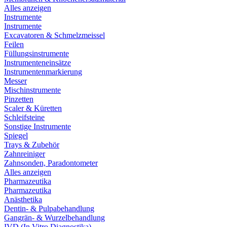
Alles anzeigen
Instrumente
Instrumente
Excavatoren & Schmelzmeissel
Feilen
Füllungsinstrumente
Instrumenteneinsätze
Instrumentenmarkierung
Messer
Mischinstrumente
Pinzetten
Scaler & Küretten
Schleifsteine
Sonstige Instrumente
Spiegel
Trays & Zubehör
Zahnreiniger
Zahnsonden, Paradontometer
Alles anzeigen
Pharmazeutika
Pharmazeutika
Anästhetika
Dentin- & Pulpabehandlung
Gangrän- & Wurzelbehandlung
IVD (In Vitro Diagnostika)