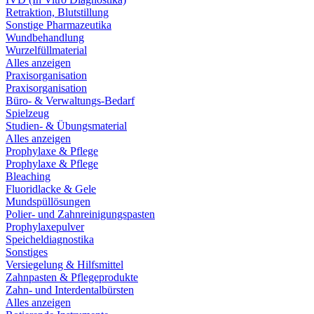
Retraktion, Blutstillung
Sonstige Pharmazeutika
Wundbehandlung
Wurzelfüllmaterial
Alles anzeigen
Praxisorganisation
Praxisorganisation
Büro- & Verwaltungs-Bedarf
Spielzeug
Studien- & Übungsmaterial
Alles anzeigen
Prophylaxe & Pflege
Prophylaxe & Pflege
Bleaching
Fluoridlacke & Gele
Mundspüllösungen
Polier- und Zahnreinigungspasten
Prophylaxepulver
Speicheldiagnostika
Sonstiges
Versiegelung & Hilfsmittel
Zahnpasten & Pflegeprodukte
Zahn- und Interdentalbürsten
Alles anzeigen