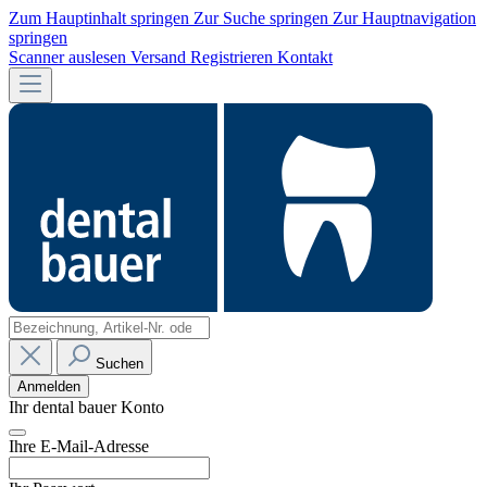
Zum Hauptinhalt springen
Zur Suche springen
Zur Hauptnavigation
springen
Scanner auslesen
Versand
Registrieren
Kontakt
Suchen
Anmelden
Ihr dental bauer Konto
Ihre E-Mail-Adresse