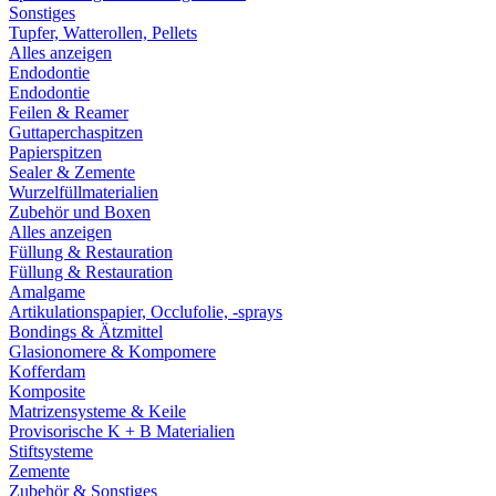
Sonstiges
Tupfer, Watterollen, Pellets
Alles anzeigen
Endodontie
Endodontie
Feilen & Reamer
Guttaperchaspitzen
Papierspitzen
Sealer & Zemente
Wurzelfüllmaterialien
Zubehör und Boxen
Alles anzeigen
Füllung & Restauration
Füllung & Restauration
Amalgame
Artikulationspapier, Occlufolie, -sprays
Bondings & Ätzmittel
Glasionomere & Kompomere
Kofferdam
Komposite
Matrizensysteme & Keile
Provisorische K + B Materialien
Stiftsysteme
Zemente
Zubehör & Sonstiges