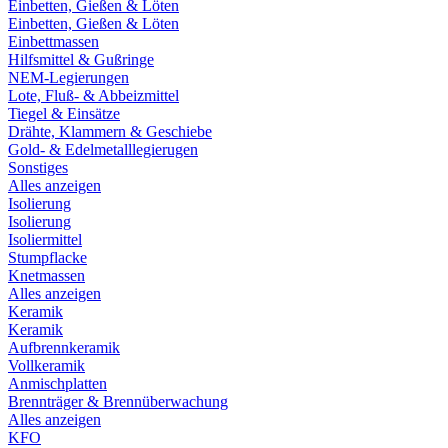
Einbetten, Gießen & Löten
Einbetten, Gießen & Löten
Einbettmassen
Hilfsmittel & Gußringe
NEM-Legierungen
Lote, Fluß- & Abbeizmittel
Tiegel & Einsätze
Drähte, Klammern & Geschiebe
Gold- & Edelmetalllegierugen
Sonstiges
Alles anzeigen
Isolierung
Isolierung
Isoliermittel
Stumpflacke
Knetmassen
Alles anzeigen
Keramik
Keramik
Aufbrennkeramik
Vollkeramik
Anmischplatten
Brennträger & Brennüberwachung
Alles anzeigen
KFO