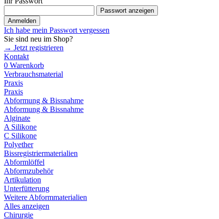
Ihr Passwort
Passwort anzeigen
Anmelden
Ich habe mein Passwort vergessen
Sie sind neu im Shop?
→ Jetzt registrieren
Kontakt
0
Warenkorb
Verbrauchsmaterial
Praxis
Praxis
Abformung & Bissnahme
Abformung & Bissnahme
Alginate
A Silikone
C Silikone
Polyether
Bissregistriermaterialien
Abformlöffel
Abformzubehör
Artikulation
Unterfütterung
Weitere Abformmaterialien
Alles anzeigen
Chirurgie