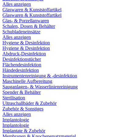
Alles anzeigen
Glaswaren & Kunststoffartikel
Glaswaren & Kunststoffartikel
Glas- & Porzellanwaren
Schalen, Dosen & Behälter
Schubladeneinsätze
Alles anzeigen
Hygiene & Desinfektion
Hygiene & Desinfektion
Abdruck-Desinfektion
Desinfektionstücher
Flächendesinfektion
Händedesinfektion
Instrumentenreinigung & -desinfektion
Maschinelle Aufbereitung
Sauganlagen- & Wasserlinienreinigung
Spender & Behälter
Sterilisation
Ultraschallbäder & Zubehör
Zubehör & Sonstiges
Alles anzeigen
Implantologie
Implantologie
Implantate & Zubehör
Membranen & Knochenersatzmaterial