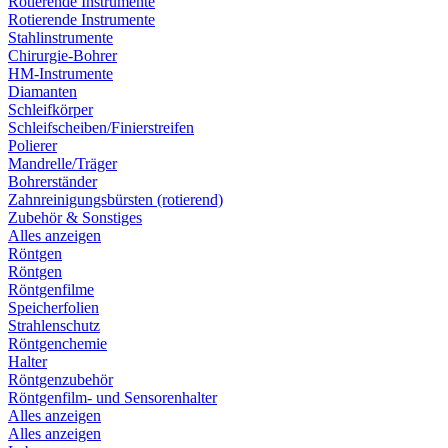
Rotierende Instrumente
Rotierende Instrumente
Stahlinstrumente
Chirurgie-Bohrer
HM-Instrumente
Diamanten
Schleifkörper
Schleifscheiben/Finierstreifen
Polierer
Mandrelle/Träger
Bohrerständer
Zahnreinigungsbürsten (rotierend)
Zubehör & Sonstiges
Alles anzeigen
Röntgen
Röntgen
Röntgenfilme
Speicherfolien
Strahlenschutz
Röntgenchemie
Halter
Röntgenzubehör
Röntgenfilm- und Sensorenhalter
Alles anzeigen
Alles anzeigen