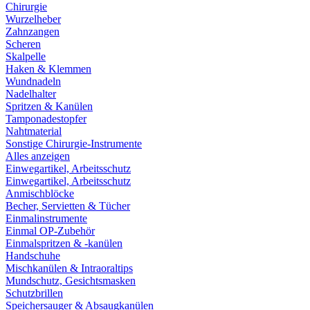
Chirurgie
Wurzelheber
Zahnzangen
Scheren
Skalpelle
Haken & Klemmen
Wundnadeln
Nadelhalter
Spritzen & Kanülen
Tamponadestopfer
Nahtmaterial
Sonstige Chirurgie-Instrumente
Alles anzeigen
Einwegartikel, Arbeitsschutz
Einwegartikel, Arbeitsschutz
Anmischblöcke
Becher, Servietten & Tücher
Einmalinstrumente
Einmal OP-Zubehör
Einmalspritzen & -kanülen
Handschuhe
Mischkanülen & Intraoraltips
Mundschutz, Gesichtsmasken
Schutzbrillen
Speichersauger & Absaugkanülen