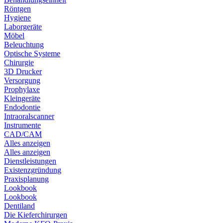
Röntgen
Hygiene
Laborgeräte
Möbel
Beleuchtung
Optische Systeme
Chirurgie
3D Drucker
Versorgung
Prophylaxe
Kleingeräte
Endodontie
Intraoralscanner
Instrumente
CAD/CAM
Alles anzeigen
Alles anzeigen
Dienstleistungen
Existenzgründung
Praxisplanung
Lookbook
Lookbook
Dentiland
Die Kieferchirurgen