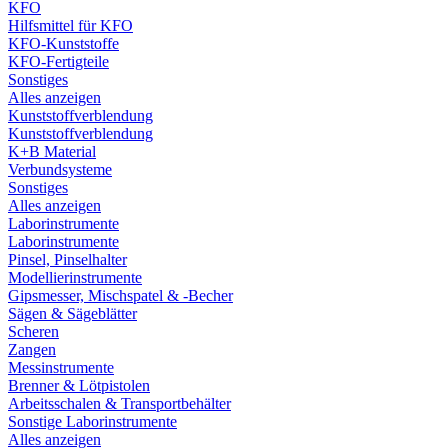
KFO
Hilfsmittel für KFO
KFO-Kunststoffe
KFO-Fertigteile
Sonstiges
Alles anzeigen
Kunststoffverblendung
Kunststoffverblendung
K+B Material
Verbundsysteme
Sonstiges
Alles anzeigen
Laborinstrumente
Laborinstrumente
Pinsel, Pinselhalter
Modellierinstrumente
Gipsmesser, Mischspatel & -Becher
Sägen & Sägeblätter
Scheren
Zangen
Messinstrumente
Brenner & Lötpistolen
Arbeitsschalen & Transportbehälter
Sonstige Laborinstrumente
Alles anzeigen