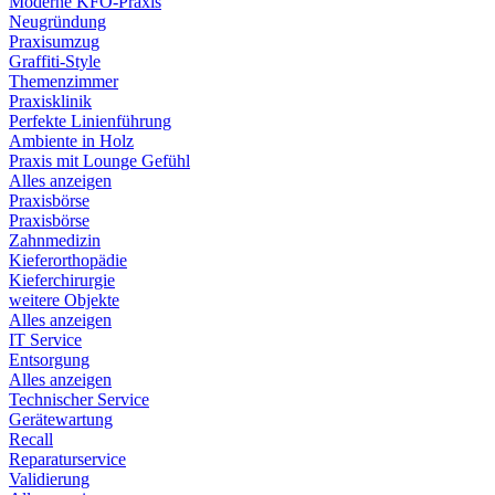
Moderne KFO-Praxis
Neugründung
Praxisumzug
Graffiti-Style
Themenzimmer
Praxisklinik
Perfekte Linienführung
Ambiente in Holz
Praxis mit Lounge Gefühl
Alles anzeigen
Praxisbörse
Praxisbörse
Zahnmedizin
Kieferorthopädie
Kieferchirurgie
weitere Objekte
Alles anzeigen
IT Service
Entsorgung
Alles anzeigen
Technischer Service
Gerätewartung
Recall
Reparaturservice
Validierung