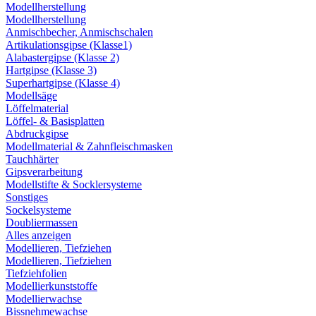
Modellherstellung
Modellherstellung
Anmischbecher, Anmischschalen
Artikulationsgipse (Klasse1)
Alabastergipse (Klasse 2)
Hartgipse (Klasse 3)
Superhartgipse (Klasse 4)
Modellsäge
Löffelmaterial
Löffel- & Basisplatten
Abdruckgipse
Modellmaterial & Zahnfleischmasken
Tauchhärter
Gipsverarbeitung
Modellstifte & Socklersysteme
Sonstiges
Sockelsysteme
Doubliermassen
Alles anzeigen
Modellieren, Tiefziehen
Modellieren, Tiefziehen
Tiefziehfolien
Modellierkunststoffe
Modellierwachse
Bissnehmewachse