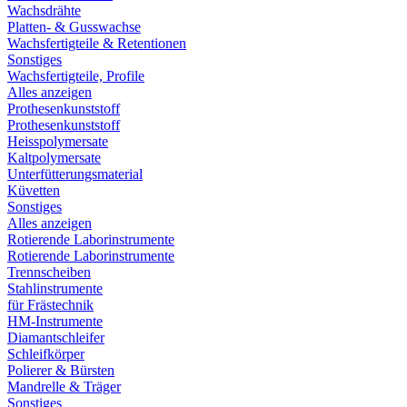
Wachsdrähte
Platten- & Gusswachse
Wachsfertigteile & Retentionen
Sonstiges
Wachsfertigteile, Profile
Alles anzeigen
Prothesenkunststoff
Prothesenkunststoff
Heisspolymersate
Kaltpolymersate
Unterfütterungsmaterial
Küvetten
Sonstiges
Alles anzeigen
Rotierende Laborinstrumente
Rotierende Laborinstrumente
Trennscheiben
Stahlinstrumente
für Frästechnik
HM-Instrumente
Diamantschleifer
Schleifkörper
Polierer & Bürsten
Mandrelle & Träger
Sonstiges