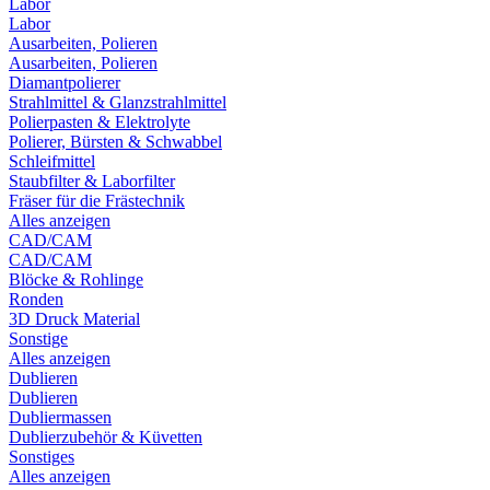
Labor
Labor
Ausarbeiten, Polieren
Ausarbeiten, Polieren
Diamantpolierer
Strahlmittel & Glanzstrahlmittel
Polierpasten & Elektrolyte
Polierer, Bürsten & Schwabbel
Schleifmittel
Staubfilter & Laborfilter
Fräser für die Frästechnik
Alles anzeigen
CAD/CAM
CAD/CAM
Blöcke & Rohlinge
Ronden
3D Druck Material
Sonstige
Alles anzeigen
Dublieren
Dublieren
Dubliermassen
Dublierzubehör & Küvetten
Sonstiges
Alles anzeigen