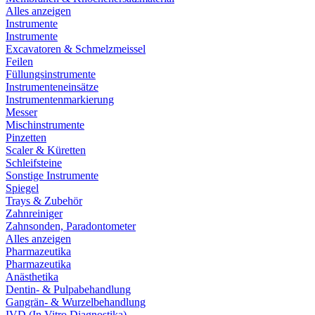
Alles anzeigen
Instrumente
Instrumente
Excavatoren & Schmelzmeissel
Feilen
Füllungsinstrumente
Instrumenteneinsätze
Instrumentenmarkierung
Messer
Mischinstrumente
Pinzetten
Scaler & Küretten
Schleifsteine
Sonstige Instrumente
Spiegel
Trays & Zubehör
Zahnreiniger
Zahnsonden, Paradontometer
Alles anzeigen
Pharmazeutika
Pharmazeutika
Anästhetika
Dentin- & Pulpabehandlung
Gangrän- & Wurzelbehandlung
IVD (In Vitro Diagnostika)