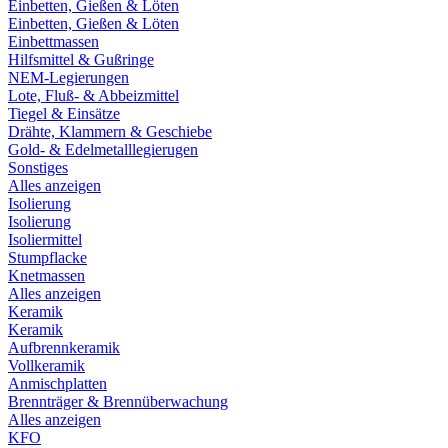
Einbetten, Gießen & Löten
Einbetten, Gießen & Löten
Einbettmassen
Hilfsmittel & Gußringe
NEM-Legierungen
Lote, Fluß- & Abbeizmittel
Tiegel & Einsätze
Drähte, Klammern & Geschiebe
Gold- & Edelmetalllegierugen
Sonstiges
Alles anzeigen
Isolierung
Isolierung
Isoliermittel
Stumpflacke
Knetmassen
Alles anzeigen
Keramik
Keramik
Aufbrennkeramik
Vollkeramik
Anmischplatten
Brennträger & Brennüberwachung
Alles anzeigen
KFO