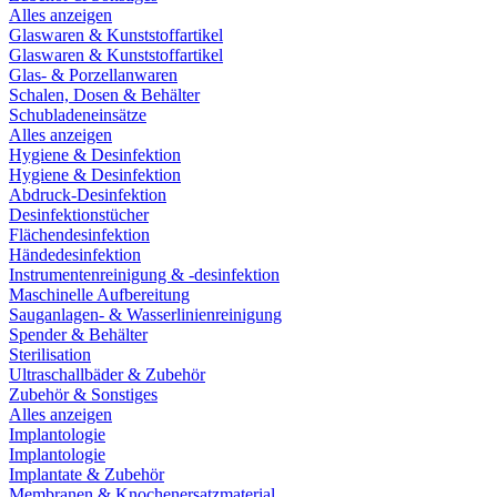
Alles anzeigen
Glaswaren & Kunststoffartikel
Glaswaren & Kunststoffartikel
Glas- & Porzellanwaren
Schalen, Dosen & Behälter
Schubladeneinsätze
Alles anzeigen
Hygiene & Desinfektion
Hygiene & Desinfektion
Abdruck-Desinfektion
Desinfektionstücher
Flächendesinfektion
Händedesinfektion
Instrumentenreinigung & -desinfektion
Maschinelle Aufbereitung
Sauganlagen- & Wasserlinienreinigung
Spender & Behälter
Sterilisation
Ultraschallbäder & Zubehör
Zubehör & Sonstiges
Alles anzeigen
Implantologie
Implantologie
Implantate & Zubehör
Membranen & Knochenersatzmaterial