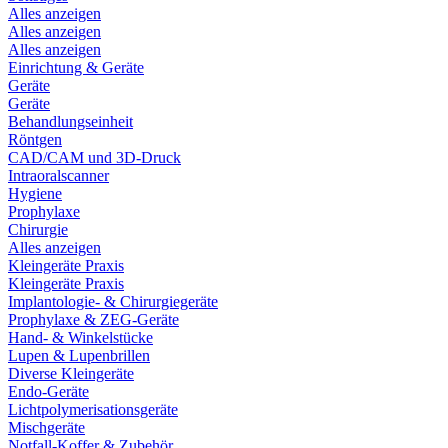
Alles anzeigen
Alles anzeigen
Alles anzeigen
Einrichtung & Geräte
Geräte
Geräte
Behandlungseinheit
Röntgen
CAD/CAM und 3D-Druck
Intraoralscanner
Hygiene
Prophylaxe
Chirurgie
Alles anzeigen
Kleingeräte Praxis
Kleingeräte Praxis
Implantologie- & Chirurgiegeräte
Prophylaxe & ZEG-Geräte
Hand- & Winkelstücke
Lupen & Lupenbrillen
Diverse Kleingeräte
Endo-Geräte
Lichtpolymerisationsgeräte
Mischgeräte
Notfall-Koffer & Zubehör