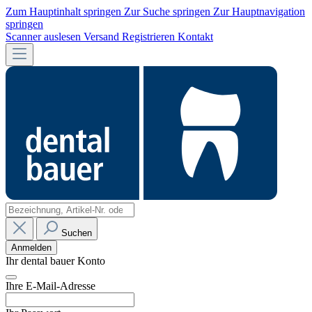
Zum Hauptinhalt springen
Zur Suche springen
Zur Hauptnavigation
springen
Scanner auslesen
Versand
Registrieren
Kontakt
Suchen
Anmelden
Ihr dental bauer Konto
Ihre E-Mail-Adresse