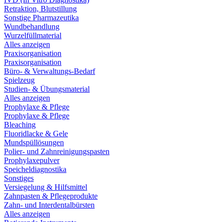
Retraktion, Blutstillung
Sonstige Pharmazeutika
Wundbehandlung
Wurzelfüllmaterial
Alles anzeigen
Praxisorganisation
Praxisorganisation
Büro- & Verwaltungs-Bedarf
Spielzeug
Studien- & Übungsmaterial
Alles anzeigen
Prophylaxe & Pflege
Prophylaxe & Pflege
Bleaching
Fluoridlacke & Gele
Mundspüllösungen
Polier- und Zahnreinigungspasten
Prophylaxepulver
Speicheldiagnostika
Sonstiges
Versiegelung & Hilfsmittel
Zahnpasten & Pflegeprodukte
Zahn- und Interdentalbürsten
Alles anzeigen