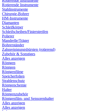
Rotierende Instrumente
Rotierende Instrumente
Stahlinstrumente
Chirurgie-Bohrer
HM-Instrumente
Diamanten
Schleifkörper
Schleifscheiben/Finierstreifen
Polierer
Mandrelle/Träger
Bohrerständer
Zahnreinigungsbürsten (rotierend)
Zubehör & Sonstiges
Alles anzeigen
Röntgen
Röntgen
Röntgenfilme
Speicherfolien
Strahlenschutz
Röntgenchemie
Halter
Röntgenzubehör
Röntgenfilm- und Sensorenhalter
Alles anzeigen
Alles anzeigen