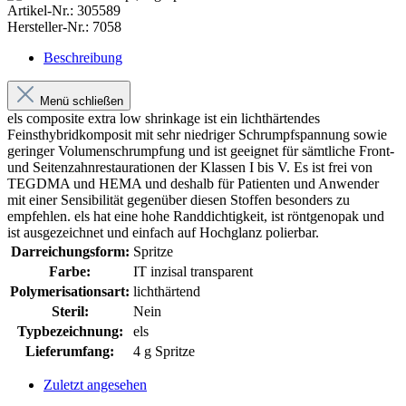
Artikel-Nr.:
305589
Hersteller-Nr.:
7058
Beschreibung
Menü schließen
els composite extra low shrinkage ist ein lichthärtendes
Feinsthybridkomposit mit sehr niedriger Schrumpfspannung sowie
geringer Volumenschrumpfung und ist geeignet für sämtliche Front-
und Seitenzahnrestaurationen der Klassen I bis V. Es ist frei von
TEGDMA und HEMA und deshalb für Patienten und Anwender
mit einer Sensibilität gegenüber diesen Stoffen besonders zu
empfehlen. els hat eine hohe Randdichtigkeit, ist röntgenopak und
ist ausgezeichnet und einfach auf Hochglanz polierbar.
Darreichungsform:
Spritze
Farbe:
IT inzisal transparent
Polymerisationsart:
lichthärtend
Steril:
Nein
Typbezeichnung:
els
Lieferumfang:
4 g Spritze
Zuletzt angesehen