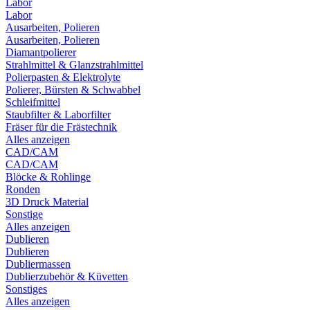
Labor
Labor
Ausarbeiten, Polieren
Ausarbeiten, Polieren
Diamantpolierer
Strahlmittel & Glanzstrahlmittel
Polierpasten & Elektrolyte
Polierer, Bürsten & Schwabbel
Schleifmittel
Staubfilter & Laborfilter
Fräser für die Frästechnik
Alles anzeigen
CAD/CAM
CAD/CAM
Blöcke & Rohlinge
Ronden
3D Druck Material
Sonstige
Alles anzeigen
Dublieren
Dublieren
Dubliermassen
Dublierzubehör & Küvetten
Sonstiges
Alles anzeigen