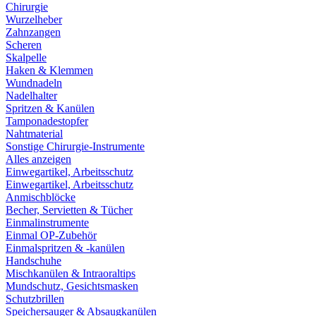
Chirurgie
Wurzelheber
Zahnzangen
Scheren
Skalpelle
Haken & Klemmen
Wundnadeln
Nadelhalter
Spritzen & Kanülen
Tamponadestopfer
Nahtmaterial
Sonstige Chirurgie-Instrumente
Alles anzeigen
Einwegartikel, Arbeitsschutz
Einwegartikel, Arbeitsschutz
Anmischblöcke
Becher, Servietten & Tücher
Einmalinstrumente
Einmal OP-Zubehör
Einmalspritzen & -kanülen
Handschuhe
Mischkanülen & Intraoraltips
Mundschutz, Gesichtsmasken
Schutzbrillen
Speichersauger & Absaugkanülen