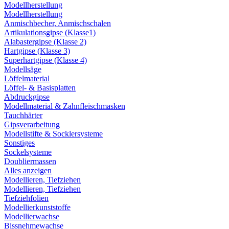
Modellherstellung
Modellherstellung
Anmischbecher, Anmischschalen
Artikulationsgipse (Klasse1)
Alabastergipse (Klasse 2)
Hartgipse (Klasse 3)
Superhartgipse (Klasse 4)
Modellsäge
Löffelmaterial
Löffel- & Basisplatten
Abdruckgipse
Modellmaterial & Zahnfleischmasken
Tauchhärter
Gipsverarbeitung
Modellstifte & Socklersysteme
Sonstiges
Sockelsysteme
Doubliermassen
Alles anzeigen
Modellieren, Tiefziehen
Modellieren, Tiefziehen
Tiefziehfolien
Modellierkunststoffe
Modellierwachse
Bissnehmewachse