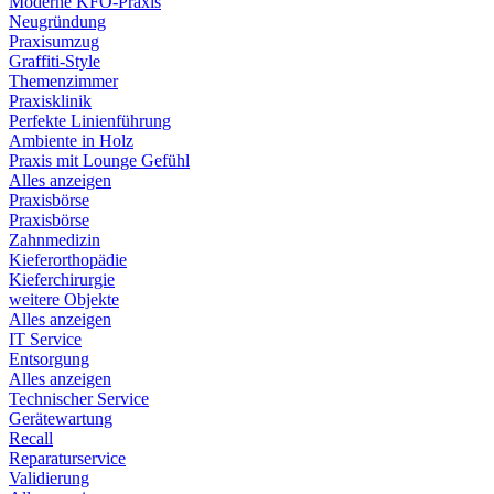
Moderne KFO-Praxis
Neugründung
Praxisumzug
Graffiti-Style
Themenzimmer
Praxisklinik
Perfekte Linienführung
Ambiente in Holz
Praxis mit Lounge Gefühl
Alles anzeigen
Praxisbörse
Praxisbörse
Zahnmedizin
Kieferorthopädie
Kieferchirurgie
weitere Objekte
Alles anzeigen
IT Service
Entsorgung
Alles anzeigen
Technischer Service
Gerätewartung
Recall
Reparaturservice
Validierung