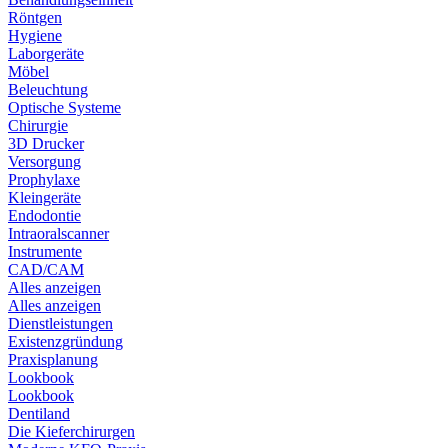
Röntgen
Hygiene
Laborgeräte
Möbel
Beleuchtung
Optische Systeme
Chirurgie
3D Drucker
Versorgung
Prophylaxe
Kleingeräte
Endodontie
Intraoralscanner
Instrumente
CAD/CAM
Alles anzeigen
Alles anzeigen
Dienstleistungen
Existenzgründung
Praxisplanung
Lookbook
Lookbook
Dentiland
Die Kieferchirurgen