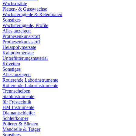
Wachsdrähte
Platten- & Gusswachse
Wachsfertigteile & Retentionen
Sonstiges
Wachsfertigteile, Profile
Alles anzeigen
Prothesenkunststoff
Prothesenkunststoff
Heisspolymersate
Kaltpolymersate
Unterfütterungsmaterial
Küvetten
Sonstiges
Alles anzeigen
Rotierende Laborinstrumente
Rotierende Laborinstrumente
Trennscheiben
Stahlinstrumente
für Frästechnik
HM-Instrumente
Diamantschleifer
Schleifkörper
Polierer & Bürsten
Mandrelle & Träger
Sonstiges