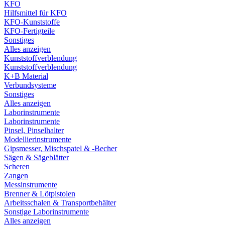
KFO
Hilfsmittel für KFO
KFO-Kunststoffe
KFO-Fertigteile
Sonstiges
Alles anzeigen
Kunststoffverblendung
Kunststoffverblendung
K+B Material
Verbundsysteme
Sonstiges
Alles anzeigen
Laborinstrumente
Laborinstrumente
Pinsel, Pinselhalter
Modellierinstrumente
Gipsmesser, Mischspatel & -Becher
Sägen & Sägeblätter
Scheren
Zangen
Messinstrumente
Brenner & Lötpistolen
Arbeitsschalen & Transportbehälter
Sonstige Laborinstrumente
Alles anzeigen