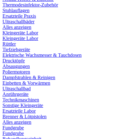
Thermodesinfektor-Zubehör
Stuhlauflagen
Ersatzteile Praxis
Ultraschallbäder
Alles anzeigen
Kleingeräte Labor
Kleingeräte Labor
Rüttler
Tiefziehgeräte
Elektrische Wachsmesser & Tauchdosen
Drucktöpfe
Absaugungen
Poliermotoren
Dampfstrahlen & Reinigen
Einbetten & Vorwärmen
Ultraschallbad
Anrührgeräte
Technikmaschinen
Sonstige Kleingeräte
Ersatzteile Labor
Brenner & Lötpistolen
Alles anzeigen
Fundgrube
Fundgrube
Behandlungseinheit