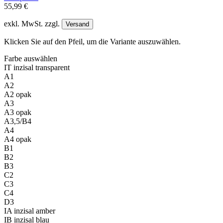
55,99 €
exkl. MwSt. zzgl.
Versand
Klicken Sie auf den Pfeil, um die Variante auszuwählen.
Farbe
auswählen
IT inzisal transparent
A1
A2
A2 opak
A3
A3 opak
A3,5/B4
A4
A4 opak
B1
B2
B3
C2
C3
C4
D3
IA inzisal amber
IB inzisal blau