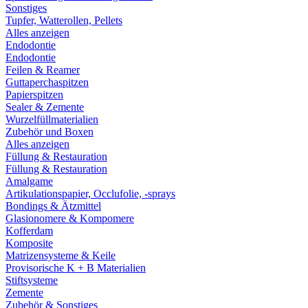
Sonstiges
Tupfer, Watterollen, Pellets
Alles anzeigen
Endodontie
Endodontie
Feilen & Reamer
Guttaperchaspitzen
Papierspitzen
Sealer & Zemente
Wurzelfüllmaterialien
Zubehör und Boxen
Alles anzeigen
Füllung & Restauration
Füllung & Restauration
Amalgame
Artikulationspapier, Occlufolie, -sprays
Bondings & Ätzmittel
Glasionomere & Kompomere
Kofferdam
Komposite
Matrizensysteme & Keile
Provisorische K + B Materialien
Stiftsysteme
Zemente
Zubehör & Sonstiges