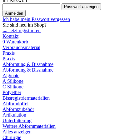
Ihr Passwort
Passwort anzeigen
Anmelden
Ich habe mein Passwort vergessen
Sie sind neu im Shop?
→ Jetzt registrieren
Kontakt
0
Warenkorb
Verbrauchsmaterial
Praxis
Praxis
Abformung & Bissnahme
Abformung & Bissnahme
Alginate
A Silikone
C Silikone
Polyether
Bissregistriermaterialien
Abformlöffel
Abformzubehör
Artikulation
Unterfütterung
Weitere Abformmaterialien
Alles anzeigen
Chirurgie