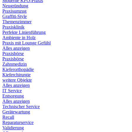
Moderne KFO-Praxis
Neugründung
Praxisumzug
Graffiti-Style
Themenzimmer
Praxisklinik
Perfekte Linienführung
Ambiente in Holz
Praxis mit Lounge Gefühl
Alles anzeigen
Praxisbörse
Praxisbörse
Zahnmedizin
Kieferorthopädie
Kieferchirurgie
weitere Objekte
Alles anzeigen
IT Service
Entsorgung
Alles anzeigen
Technischer Service
Gerätewartung
Recall
Reparaturservice
Validierung