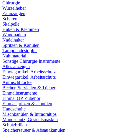
Chirurgie
Wurzelheber
Zahnzangen
Scheren
Skalpelle
Haken & Klemmen
Wundnadeln
Nadelhalter
Spritzen & Kanülen
Tamponadestopfer
Nahtmaterial
Sonstige Chirurgie-Instrumente
Alles anzeigen
Einwegartikel, Arbeitsschutz
Einwegartikel, Arbeitsschutz
Anmischblöcke
Becher, Servietten & Tücher
Einmalinstrumente
Einmal OP-Zubehör
Einmalspritzen & -kanülen
Handschuhe
Mischkanülen & Intraoraltips
Mundschutz, Gesichtsmasken
Schutzbrillen
Speichersauger & Absaugkanülen