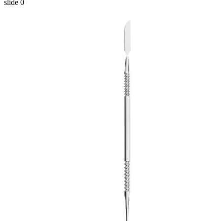
slide
0