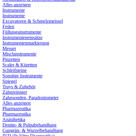
Alles anzeigen
Instrumente
Instrumente
Excavatoren & Schmelzmeissel
Feilen
Füllungsinstrumente
Instrumenteneinsätze
Instrumentenmarkierung
Messer
Mischinstrumente
Pinzetten
Scaler & Küretten
Schleifsteine
Sonstige Instrumente
Spiegel
Trays & Zubehör
Zahnreiniger
Zahnsonden, Paradontometer
Alles anzeigen
Pharmazeutika
Pharmazeutika
Anästhetika
Dentin- & Pulpabehandlung
Gangrän- & Wurzelbehandlung
IVD (In Vitro Diagnostika)