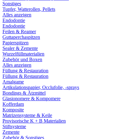
Sonstiges
Tupfer, Watterollen, Pellets
Alles anzeigen
Endodontie
Endodontie
Feilen & Reamer
Guttaperchaspitzen
Papierspitzen
Sealer & Zemente
Wurzelfüllmaterialien
Zubehör und Boxen
Alles anzeigen
Füllung & Restauration
Füllung & Restauration
Amalgame
Artikulationspapier, Occlufolie, -sprays
Bondings & Ätzmittel
Glasionomere & Kompomere
Kofferdam
Komposite
Matrizensysteme & Keile
Provisorische K + B Materialien
Stiftsysteme
Zemente
Zubehör & Sonstiges