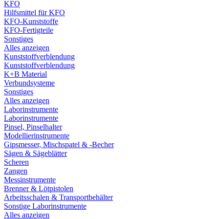
KFO
Hilfsmittel für KFO
KFO-Kunststoffe
KFO-Fertigteile
Sonstiges
Alles anzeigen
Kunststoffverblendung
Kunststoffverblendung
K+B Material
Verbundsysteme
Sonstiges
Alles anzeigen
Laborinstrumente
Laborinstrumente
Pinsel, Pinselhalter
Modellierinstrumente
Gipsmesser, Mischspatel & -Becher
Sägen & Sägeblätter
Scheren
Zangen
Messinstrumente
Brenner & Lötpistolen
Arbeitsschalen & Transportbehälter
Sonstige Laborinstrumente
Alles anzeigen