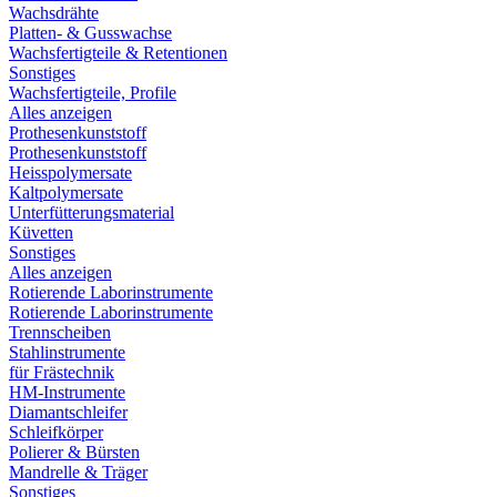
Wachsdrähte
Platten- & Gusswachse
Wachsfertigteile & Retentionen
Sonstiges
Wachsfertigteile, Profile
Alles anzeigen
Prothesenkunststoff
Prothesenkunststoff
Heisspolymersate
Kaltpolymersate
Unterfütterungsmaterial
Küvetten
Sonstiges
Alles anzeigen
Rotierende Laborinstrumente
Rotierende Laborinstrumente
Trennscheiben
Stahlinstrumente
für Frästechnik
HM-Instrumente
Diamantschleifer
Schleifkörper
Polierer & Bürsten
Mandrelle & Träger
Sonstiges