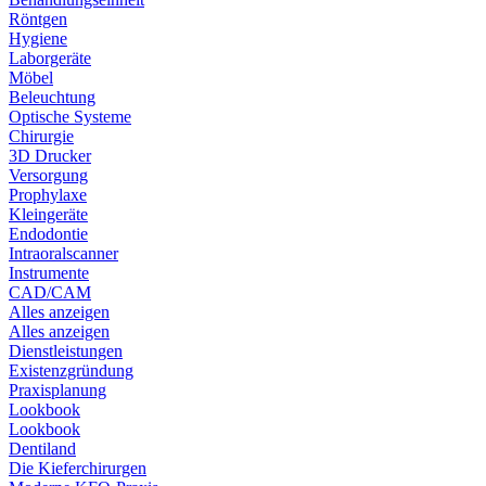
Röntgen
Hygiene
Laborgeräte
Möbel
Beleuchtung
Optische Systeme
Chirurgie
3D Drucker
Versorgung
Prophylaxe
Kleingeräte
Endodontie
Intraoralscanner
Instrumente
CAD/CAM
Alles anzeigen
Alles anzeigen
Dienstleistungen
Existenzgründung
Praxisplanung
Lookbook
Lookbook
Dentiland
Die Kieferchirurgen