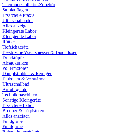
Thermodesinfektor-Zubehör
Stuhlauflagen
Ersatzteile Praxis
Ultraschallbäder
Alles anzeigen
Kleingeräte Labor
Kleingeräte Labor
Rüttler
Tiefziehgeräte
Elektrische Wachsmesser & Tauchdosen
Drucktöpfe
Absaugungen
Poliermotoren
Dampfstrahlen & Reinigen
Einbetten & Vorwärmen
Ultraschallbad
Anrührgeräte
Technikmaschinen
Sonstige Kleingeräte
Ersatzteile Labor
Brenner & Lötpistolen
Alles anzeigen
Fundgrube
Fundgrube
Behandlungseinheit