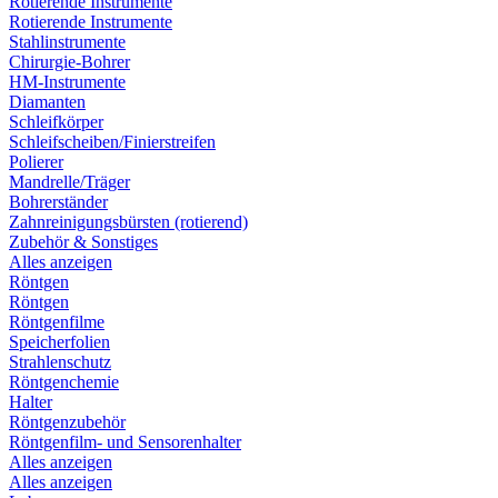
Rotierende Instrumente
Rotierende Instrumente
Stahlinstrumente
Chirurgie-Bohrer
HM-Instrumente
Diamanten
Schleifkörper
Schleifscheiben/Finierstreifen
Polierer
Mandrelle/Träger
Bohrerständer
Zahnreinigungsbürsten (rotierend)
Zubehör & Sonstiges
Alles anzeigen
Röntgen
Röntgen
Röntgenfilme
Speicherfolien
Strahlenschutz
Röntgenchemie
Halter
Röntgenzubehör
Röntgenfilm- und Sensorenhalter
Alles anzeigen
Alles anzeigen