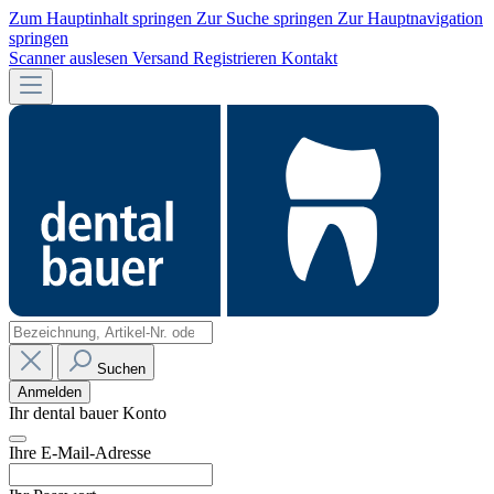
Zum Hauptinhalt springen
Zur Suche springen
Zur Hauptnavigation
springen
Scanner auslesen
Versand
Registrieren
Kontakt
Suchen
Anmelden
Ihr dental bauer Konto
Ihre E-Mail-Adresse