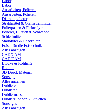
Labor
Labor
Ausarbeiten, Polieren
Ausarbeiten, Polieren
Diamantpolierer
Strahlmittel & Glanzstrahlmittel
Polierpasten & Elektrolyte
Polierer, Bürsten & Schwabbel
Schleifmittel
Staubfilter & Laborfilter
Fräser für die Frästechnik
Alles anzeigen
CAD/CAM
CAD/CAM
Blöcke & Rohlinge
Ronden
3D Druck Material
Sonstige
Alles anzeigen
Dublieren
Dublieren
Dubliermassen
Dublierzubehör & Küvetten
Sonstiges
Alles anzeigen