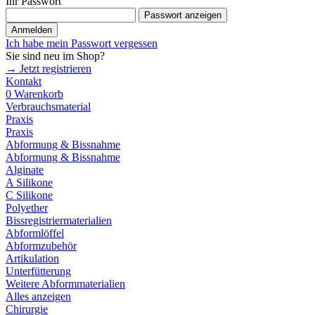
Ihr Passwort
Passwort anzeigen
Anmelden
Ich habe mein Passwort vergessen
Sie sind neu im Shop?
→ Jetzt registrieren
Kontakt
0
Warenkorb
Verbrauchsmaterial
Praxis
Praxis
Abformung & Bissnahme
Abformung & Bissnahme
Alginate
A Silikone
C Silikone
Polyether
Bissregistriermaterialien
Abformlöffel
Abformzubehör
Artikulation
Unterfütterung
Weitere Abformmaterialien
Alles anzeigen
Chirurgie