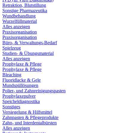
Retraktion, Blutstillung
Sonstige Pharmazeutika
Wundbehandlung
Wurzelfüllmaterial
Alles anzeigen
Praxisorganisation
Praxisorganisation
Büro- & Verwaltungs-Bedarf
Spielzeug
Studien- & Übungsmaterial
Alles anzeigen
Prophylaxe & Pflege
Prophylaxe & Pflege
Bleaching
Fluoridlacke & Gele
Mundspüllösungen
Polier- und Zahnreinigungspasten
Prophylaxepulver
Speicheldiagnostika
Sonstiges
Versiegelung & Hilfsmittel
Zahnpasten & Pflegeprodukte
Zahn- und Interdentalbürsten
Alles anzeigen