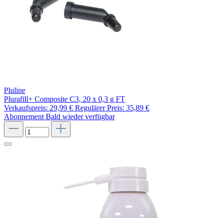
Pluline
Plurafill+ Composite C3, 20 x 0,3 g FT
Verkaufspreis:
29,99 €
Regulärer Preis:
35,89 €
Abonnement
Bald wieder verfügbar