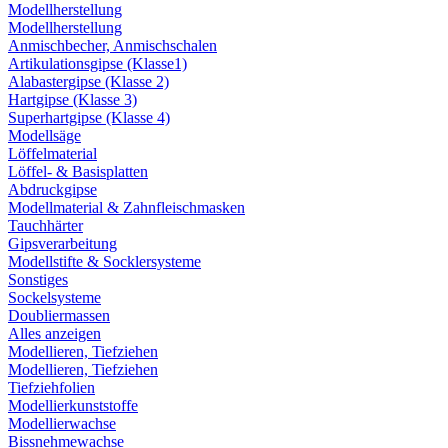
Modellherstellung
Modellherstellung
Anmischbecher, Anmischschalen
Artikulationsgipse (Klasse1)
Alabastergipse (Klasse 2)
Hartgipse (Klasse 3)
Superhartgipse (Klasse 4)
Modellsäge
Löffelmaterial
Löffel- & Basisplatten
Abdruckgipse
Modellmaterial & Zahnfleischmasken
Tauchhärter
Gipsverarbeitung
Modellstifte & Socklersysteme
Sonstiges
Sockelsysteme
Doubliermassen
Alles anzeigen
Modellieren, Tiefziehen
Modellieren, Tiefziehen
Tiefziehfolien
Modellierkunststoffe
Modellierwachse
Bissnehmewachse