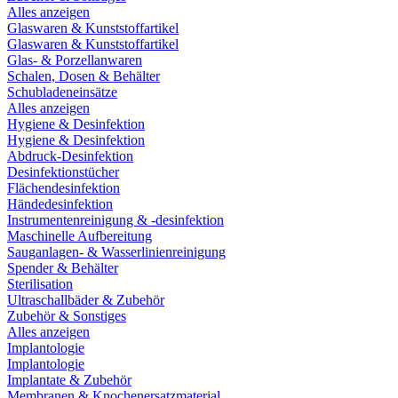
Alles anzeigen
Glaswaren & Kunststoffartikel
Glaswaren & Kunststoffartikel
Glas- & Porzellanwaren
Schalen, Dosen & Behälter
Schubladeneinsätze
Alles anzeigen
Hygiene & Desinfektion
Hygiene & Desinfektion
Abdruck-Desinfektion
Desinfektionstücher
Flächendesinfektion
Händedesinfektion
Instrumentenreinigung & -desinfektion
Maschinelle Aufbereitung
Sauganlagen- & Wasserlinienreinigung
Spender & Behälter
Sterilisation
Ultraschallbäder & Zubehör
Zubehör & Sonstiges
Alles anzeigen
Implantologie
Implantologie
Implantate & Zubehör
Membranen & Knochenersatzmaterial