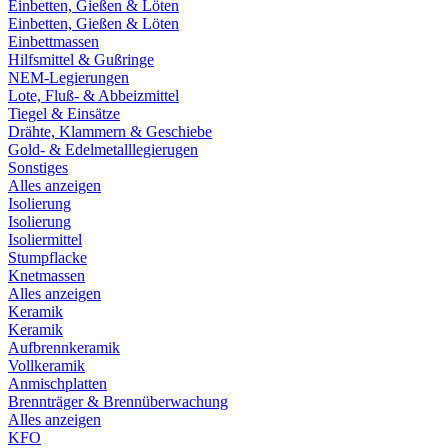
Einbetten, Gießen & Löten
Einbetten, Gießen & Löten
Einbettmassen
Hilfsmittel & Gußringe
NEM-Legierungen
Lote, Fluß- & Abbeizmittel
Tiegel & Einsätze
Drähte, Klammern & Geschiebe
Gold- & Edelmetalllegierugen
Sonstiges
Alles anzeigen
Isolierung
Isolierung
Isoliermittel
Stumpflacke
Knetmassen
Alles anzeigen
Keramik
Keramik
Aufbrennkeramik
Vollkeramik
Anmischplatten
Brennträger & Brennüberwachung
Alles anzeigen
KFO