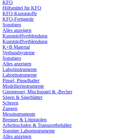
KFO
Hilfsmittel für KFO
KFO-Kunststoffe
KFO-Fertigteile
Sonstiges
Alles anzeigen
Kunststoffverblendung
Kunststoffverblendung
K+B Material
Verbundsysteme
Sonstiges
Alles anzeigen
Laborinstrumente
Laborinstrumente
Pinsel, Pinselhalter
Modellierinstrumente
Gipsmesser, Mischspatel & -Becher
Sägen & Sägeblätter
Scheren
Zangen
Messinstrumente
Brenner & Lötpistolen
Arbeitsschalen & Transportbehälter
Sonstige Laborinstrumente
Alles anzeigen