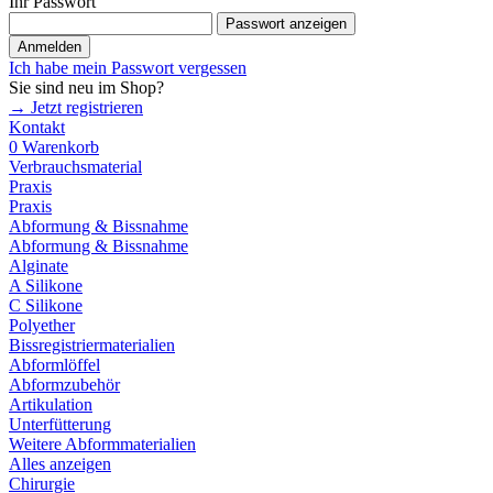
Ihr Passwort
Passwort anzeigen
Anmelden
Ich habe mein Passwort vergessen
Sie sind neu im Shop?
→ Jetzt registrieren
Kontakt
0
Warenkorb
Verbrauchsmaterial
Praxis
Praxis
Abformung & Bissnahme
Abformung & Bissnahme
Alginate
A Silikone
C Silikone
Polyether
Bissregistriermaterialien
Abformlöffel
Abformzubehör
Artikulation
Unterfütterung
Weitere Abformmaterialien
Alles anzeigen
Chirurgie