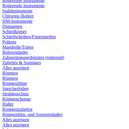
Rotierende Instrumente
Rotierende Instrumente
Stahlinstrumente
Chirurgie-Bohrer
HM-Instrumente
Diamanten
Schleifkörper
Schleifscheiben/Finierstreifen
Polierer
Mandrelle/Träger
Bohrerständer
Zahnreinigungsbürsten (rotierend)
Zubehör & Sonstiges
Alles anzeigen
Röntgen
Röntgen
Röntgenfilme
Speicherfolien
Strahlenschutz
Röntgenchemie
Halter
Röntgenzubehör
Röntgenfilm- und Sensorenhalter
Alles anzeigen
Alles anzeigen