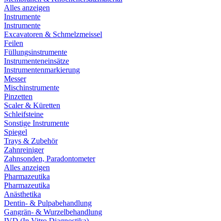
Alles anzeigen
Instrumente
Instrumente
Excavatoren & Schmelzmeissel
Feilen
Füllungsinstrumente
Instrumenteneinsätze
Instrumentenmarkierung
Messer
Mischinstrumente
Pinzetten
Scaler & Küretten
Schleifsteine
Sonstige Instrumente
Spiegel
Trays & Zubehör
Zahnreiniger
Zahnsonden, Paradontometer
Alles anzeigen
Pharmazeutika
Pharmazeutika
Anästhetika
Dentin- & Pulpabehandlung
Gangrän- & Wurzelbehandlung
IVD (In Vitro Diagnostika)