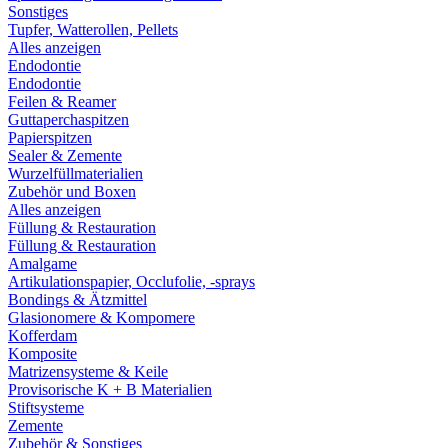
Sonstiges
Tupfer, Watterollen, Pellets
Alles anzeigen
Endodontie
Endodontie
Feilen & Reamer
Guttaperchaspitzen
Papierspitzen
Sealer & Zemente
Wurzelfüllmaterialien
Zubehör und Boxen
Alles anzeigen
Füllung & Restauration
Füllung & Restauration
Amalgame
Artikulationspapier, Occlufolie, -sprays
Bondings & Ätzmittel
Glasionomere & Kompomere
Kofferdam
Komposite
Matrizensysteme & Keile
Provisorische K + B Materialien
Stiftsysteme
Zemente
Zubehör & Sonstiges