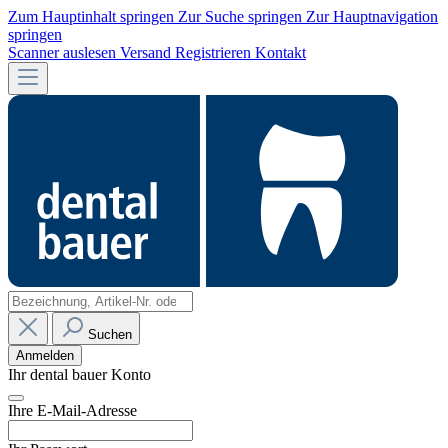
Zum Hauptinhalt springen
Zur Suche springen
Zur Hauptnavigation
springen
Scanner auslesen
Versand
Registrieren
Kontakt
Suchen
Anmelden
Ihr dental bauer Konto
Ihre E-Mail-Adresse