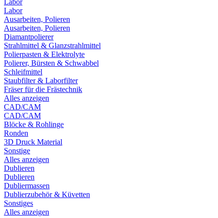
Labor
Labor
Ausarbeiten, Polieren
Ausarbeiten, Polieren
Diamantpolierer
Strahlmittel & Glanzstrahlmittel
Polierpasten & Elektrolyte
Polierer, Bürsten & Schwabbel
Schleifmittel
Staubfilter & Laborfilter
Fräser für die Frästechnik
Alles anzeigen
CAD/CAM
CAD/CAM
Blöcke & Rohlinge
Ronden
3D Druck Material
Sonstige
Alles anzeigen
Dublieren
Dublieren
Dubliermassen
Dublierzubehör & Küvetten
Sonstiges
Alles anzeigen