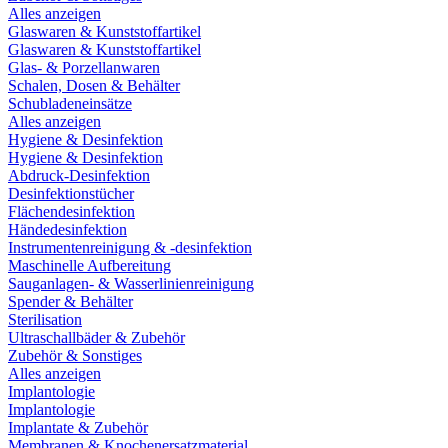
Alles anzeigen
Glaswaren & Kunststoffartikel
Glaswaren & Kunststoffartikel
Glas- & Porzellanwaren
Schalen, Dosen & Behälter
Schubladeneinsätze
Alles anzeigen
Hygiene & Desinfektion
Hygiene & Desinfektion
Abdruck-Desinfektion
Desinfektionstücher
Flächendesinfektion
Händedesinfektion
Instrumentenreinigung & -desinfektion
Maschinelle Aufbereitung
Sauganlagen- & Wasserlinienreinigung
Spender & Behälter
Sterilisation
Ultraschallbäder & Zubehör
Zubehör & Sonstiges
Alles anzeigen
Implantologie
Implantologie
Implantate & Zubehör
Membranen & Knochenersatzmaterial