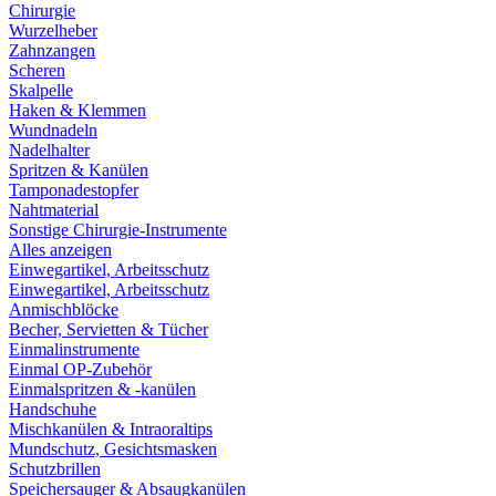
Chirurgie
Wurzelheber
Zahnzangen
Scheren
Skalpelle
Haken & Klemmen
Wundnadeln
Nadelhalter
Spritzen & Kanülen
Tamponadestopfer
Nahtmaterial
Sonstige Chirurgie-Instrumente
Alles anzeigen
Einwegartikel, Arbeitsschutz
Einwegartikel, Arbeitsschutz
Anmischblöcke
Becher, Servietten & Tücher
Einmalinstrumente
Einmal OP-Zubehör
Einmalspritzen & -kanülen
Handschuhe
Mischkanülen & Intraoraltips
Mundschutz, Gesichtsmasken
Schutzbrillen
Speichersauger & Absaugkanülen