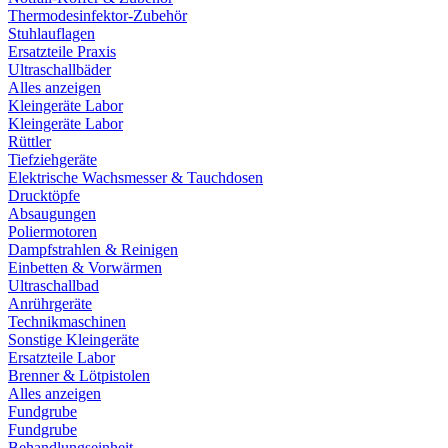
Thermodesinfektor-Zubehör
Stuhlauflagen
Ersatzteile Praxis
Ultraschallbäder
Alles anzeigen
Kleingeräte Labor
Kleingeräte Labor
Rüttler
Tiefziehgeräte
Elektrische Wachsmesser & Tauchdosen
Drucktöpfe
Absaugungen
Poliermotoren
Dampfstrahlen & Reinigen
Einbetten & Vorwärmen
Ultraschallbad
Anrührgeräte
Technikmaschinen
Sonstige Kleingeräte
Ersatzteile Labor
Brenner & Lötpistolen
Alles anzeigen
Fundgrube
Fundgrube
Behandlungseinheit