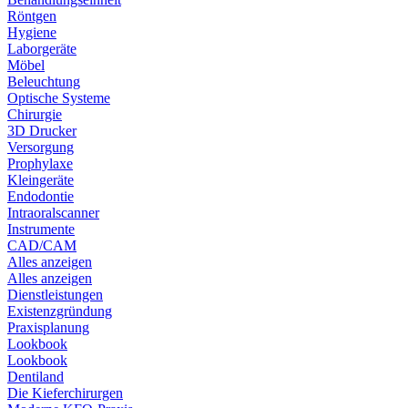
Röntgen
Hygiene
Laborgeräte
Möbel
Beleuchtung
Optische Systeme
Chirurgie
3D Drucker
Versorgung
Prophylaxe
Kleingeräte
Endodontie
Intraoralscanner
Instrumente
CAD/CAM
Alles anzeigen
Alles anzeigen
Dienstleistungen
Existenzgründung
Praxisplanung
Lookbook
Lookbook
Dentiland
Die Kieferchirurgen