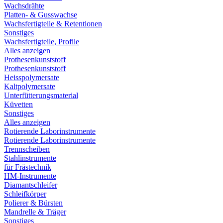
Wachsdrähte
Platten- & Gusswachse
Wachsfertigteile & Retentionen
Sonstiges
Wachsfertigteile, Profile
Alles anzeigen
Prothesenkunststoff
Prothesenkunststoff
Heisspolymersate
Kaltpolymersate
Unterfütterungsmaterial
Küvetten
Sonstiges
Alles anzeigen
Rotierende Laborinstrumente
Rotierende Laborinstrumente
Trennscheiben
Stahlinstrumente
für Frästechnik
HM-Instrumente
Diamantschleifer
Schleifkörper
Polierer & Bürsten
Mandrelle & Träger
Sonstiges