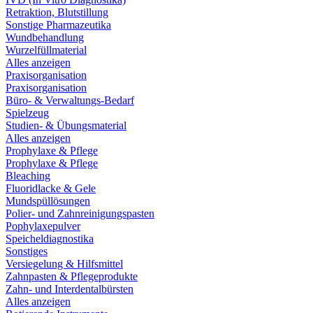
Retraktion, Blutstillung
Sonstige Pharmazeutika
Wundbehandlung
Wurzelfüllmaterial
Alles anzeigen
Praxisorganisation
Praxisorganisation
Büro- & Verwaltungs-Bedarf
Spielzeug
Studien- & Übungsmaterial
Alles anzeigen
Prophylaxe & Pflege
Prophylaxe & Pflege
Bleaching
Fluoridlacke & Gele
Mundspüllösungen
Polier- und Zahnreinigungspasten
Pophylaxepulver
Speicheldiagnostika
Sonstiges
Versiegelung & Hilfsmittel
Zahnpasten & Pflegeprodukte
Zahn- und Interdentalbürsten
Alles anzeigen