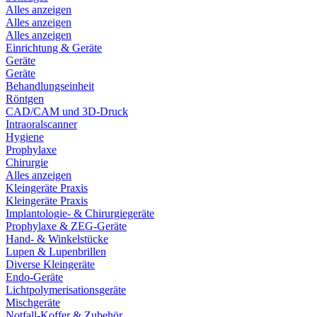
Alles anzeigen
Alles anzeigen
Alles anzeigen
Einrichtung & Geräte
Geräte
Geräte
Behandlungseinheit
Röntgen
CAD/CAM und 3D-Druck
Intraoralscanner
Hygiene
Prophylaxe
Chirurgie
Alles anzeigen
Kleingeräte Praxis
Kleingeräte Praxis
Implantologie- & Chirurgiegeräte
Prophylaxe & ZEG-Geräte
Hand- & Winkelstücke
Lupen & Lupenbrillen
Diverse Kleingeräte
Endo-Geräte
Lichtpolymerisationsgeräte
Mischgeräte
Notfall-Koffer & Zubehör