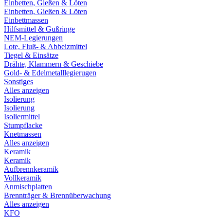
Einbetten, Gießen & Löten
Einbetten, Gießen & Löten
Einbettmassen
Hilfsmittel & Gußringe
NEM-Legierungen
Lote, Fluß- & Abbeizmittel
Tiegel & Einsätze
Drähte, Klammern & Geschiebe
Gold- & Edelmetalllegierugen
Sonstiges
Alles anzeigen
Isolierung
Isolierung
Isoliermittel
Stumpflacke
Knetmassen
Alles anzeigen
Keramik
Keramik
Aufbrennkeramik
Vollkeramik
Anmischplatten
Brennträger & Brennüberwachung
Alles anzeigen
KFO