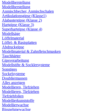
Modellherstellung
Modellherstellung
Anmischbecher, Anmischschalen
Artikulationsgipse (Klasse1)
Alabastergipse (Klasse 2)
Hartgipse (Klasse 3)
Superhartgipse (Klasse 4)
Modellsäge
Löffelmaterial
Löffel- & Basisplatten
Abdruckgipse
Modellmaterial & Zahnfleischmasken
Tauchhärter
Gipsverarbeitung
Modellstifte & Socklersysteme
Sonstiges
Sockelsysteme
Doubliermassen
Alles anzeigen
Modellieren, Tiefziehen
Modellieren, Tiefziehen
Tiefziehfolien
Modellierkunststoffe
Modellierwachse
Bissnehmewachse