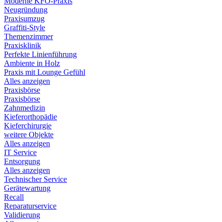
Moderne KFO-Praxis
Neugründung
Praxisumzug
Graffiti-Style
Themenzimmer
Praxisklinik
Perfekte Linienführung
Ambiente in Holz
Praxis mit Lounge Gefühl
Alles anzeigen
Praxisbörse
Praxisbörse
Zahnmedizin
Kieferorthopädie
Kieferchirurgie
weitere Objekte
Alles anzeigen
IT Service
Entsorgung
Alles anzeigen
Technischer Service
Gerätewartung
Recall
Reparaturservice
Validierung