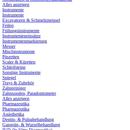
Alles anzeigen
Instrumente
Instrumente
Excavatoren & Schmelzmeissel
Feilen
Füllungsinstrumente
Instrumenteneinsätze
Instrumentenmarkierung
Messer
Mischinstrumente
Pinzetten
Scaler & Küretten
Schleifsteine
Sonstige Instrumente
Spiegel
Trays & Zubehör
Zahnreiniger
Zahnsonden, Paradontometer
Alles anzeigen
Pharmazeutika
Pharmazeutika
Anästhetika
Dentin- & Pulpabehandlung
Gangrän- & Wurzelbehandlung
IVD (In Vitro Diagnostika)