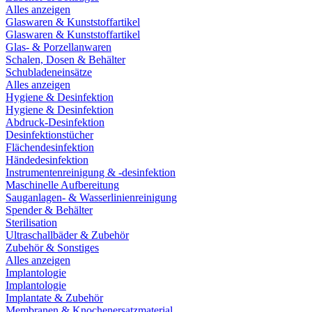
Alles anzeigen
Glaswaren & Kunststoffartikel
Glaswaren & Kunststoffartikel
Glas- & Porzellanwaren
Schalen, Dosen & Behälter
Schubladeneinsätze
Alles anzeigen
Hygiene & Desinfektion
Hygiene & Desinfektion
Abdruck-Desinfektion
Desinfektionstücher
Flächendesinfektion
Händedesinfektion
Instrumentenreinigung & -desinfektion
Maschinelle Aufbereitung
Sauganlagen- & Wasserlinienreinigung
Spender & Behälter
Sterilisation
Ultraschallbäder & Zubehör
Zubehör & Sonstiges
Alles anzeigen
Implantologie
Implantologie
Implantate & Zubehör
Membranen & Knochenersatzmaterial