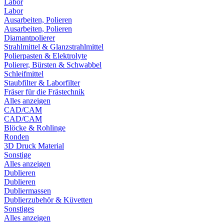
Labor
Labor
Ausarbeiten, Polieren
Ausarbeiten, Polieren
Diamantpolierer
Strahlmittel & Glanzstrahlmittel
Polierpasten & Elektrolyte
Polierer, Bürsten & Schwabbel
Schleifmittel
Staubfilter & Laborfilter
Fräser für die Frästechnik
Alles anzeigen
CAD/CAM
CAD/CAM
Blöcke & Rohlinge
Ronden
3D Druck Material
Sonstige
Alles anzeigen
Dublieren
Dublieren
Dubliermassen
Dublierzubehör & Küvetten
Sonstiges
Alles anzeigen