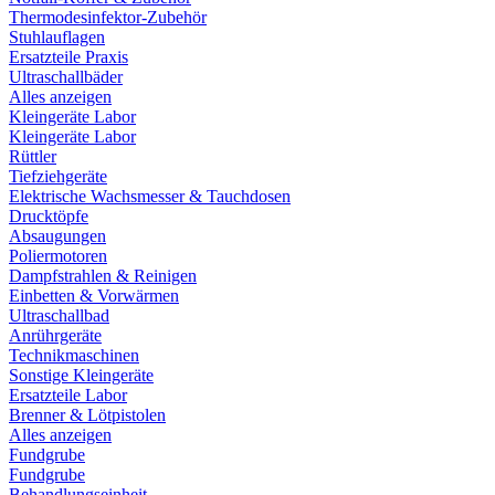
Thermodesinfektor-Zubehör
Stuhlauflagen
Ersatzteile Praxis
Ultraschallbäder
Alles anzeigen
Kleingeräte Labor
Kleingeräte Labor
Rüttler
Tiefziehgeräte
Elektrische Wachsmesser & Tauchdosen
Drucktöpfe
Absaugungen
Poliermotoren
Dampfstrahlen & Reinigen
Einbetten & Vorwärmen
Ultraschallbad
Anrührgeräte
Technikmaschinen
Sonstige Kleingeräte
Ersatzteile Labor
Brenner & Lötpistolen
Alles anzeigen
Fundgrube
Fundgrube
Behandlungseinheit