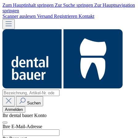
Zum Hauptinhalt springen
Zur Suche springen
Zur Hauptnavigation
springen
Scanner auslesen
Versand
Registrieren
Kontakt
Suchen
Anmelden
Ihr dental bauer Konto
Ihre E-Mail-Adresse