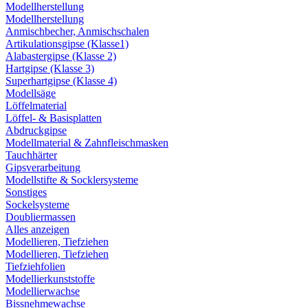
Modellherstellung
Modellherstellung
Anmischbecher, Anmischschalen
Artikulationsgipse (Klasse1)
Alabastergipse (Klasse 2)
Hartgipse (Klasse 3)
Superhartgipse (Klasse 4)
Modellsäge
Löffelmaterial
Löffel- & Basisplatten
Abdruckgipse
Modellmaterial & Zahnfleischmasken
Tauchhärter
Gipsverarbeitung
Modellstifte & Socklersysteme
Sonstiges
Sockelsysteme
Doubliermassen
Alles anzeigen
Modellieren, Tiefziehen
Modellieren, Tiefziehen
Tiefziehfolien
Modellierkunststoffe
Modellierwachse
Bissnehmewachse