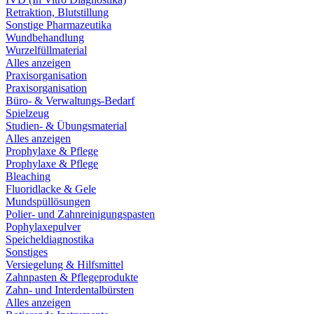
Retraktion, Blutstillung
Sonstige Pharmazeutika
Wundbehandlung
Wurzelfüllmaterial
Alles anzeigen
Praxisorganisation
Praxisorganisation
Büro- & Verwaltungs-Bedarf
Spielzeug
Studien- & Übungsmaterial
Alles anzeigen
Prophylaxe & Pflege
Prophylaxe & Pflege
Bleaching
Fluoridlacke & Gele
Mundspüllösungen
Polier- und Zahnreinigungspasten
Pophylaxepulver
Speicheldiagnostika
Sonstiges
Versiegelung & Hilfsmittel
Zahnpasten & Pflegeprodukte
Zahn- und Interdentalbürsten
Alles anzeigen