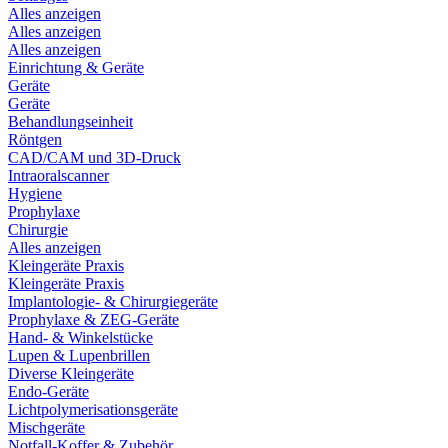
Alles anzeigen
Alles anzeigen
Alles anzeigen
Einrichtung & Geräte
Geräte
Geräte
Behandlungseinheit
Röntgen
CAD/CAM und 3D-Druck
Intraoralscanner
Hygiene
Prophylaxe
Chirurgie
Alles anzeigen
Kleingeräte Praxis
Kleingeräte Praxis
Implantologie- & Chirurgiegeräte
Prophylaxe & ZEG-Geräte
Hand- & Winkelstücke
Lupen & Lupenbrillen
Diverse Kleingeräte
Endo-Geräte
Lichtpolymerisationsgeräte
Mischgeräte
Notfall-Koffer & Zubehör