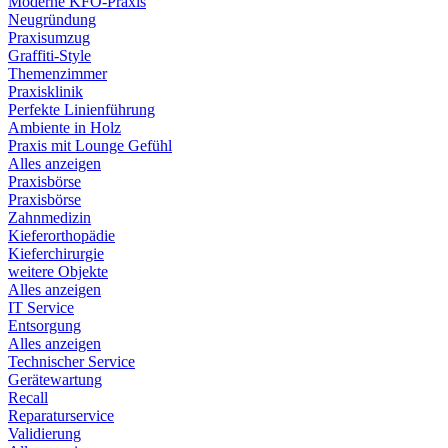
Moderne KFO-Praxis
Neugründung
Praxisumzug
Graffiti-Style
Themenzimmer
Praxisklinik
Perfekte Linienführung
Ambiente in Holz
Praxis mit Lounge Gefühl
Alles anzeigen
Praxisbörse
Praxisbörse
Zahnmedizin
Kieferorthopädie
Kieferchirurgie
weitere Objekte
Alles anzeigen
IT Service
Entsorgung
Alles anzeigen
Technischer Service
Gerätewartung
Recall
Reparaturservice
Validierung