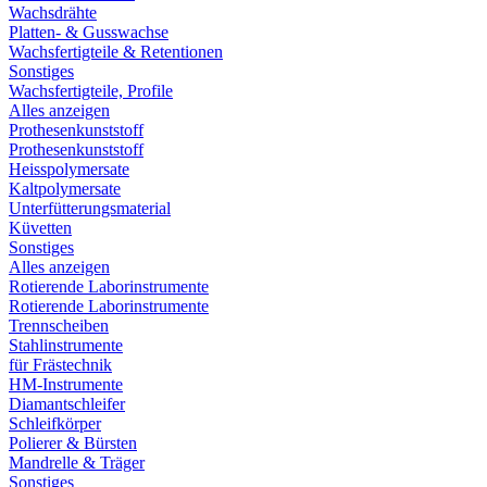
Wachsdrähte
Platten- & Gusswachse
Wachsfertigteile & Retentionen
Sonstiges
Wachsfertigteile, Profile
Alles anzeigen
Prothesenkunststoff
Prothesenkunststoff
Heisspolymersate
Kaltpolymersate
Unterfütterungsmaterial
Küvetten
Sonstiges
Alles anzeigen
Rotierende Laborinstrumente
Rotierende Laborinstrumente
Trennscheiben
Stahlinstrumente
für Frästechnik
HM-Instrumente
Diamantschleifer
Schleifkörper
Polierer & Bürsten
Mandrelle & Träger
Sonstiges