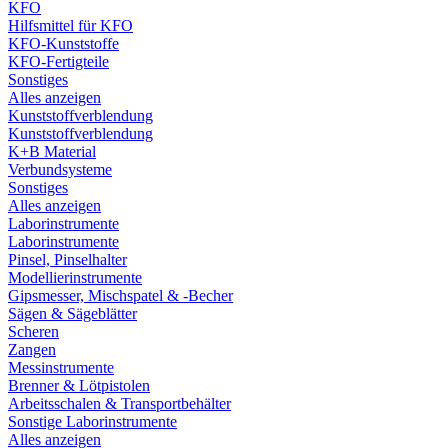
KFO
Hilfsmittel für KFO
KFO-Kunststoffe
KFO-Fertigteile
Sonstiges
Alles anzeigen
Kunststoffverblendung
Kunststoffverblendung
K+B Material
Verbundsysteme
Sonstiges
Alles anzeigen
Laborinstrumente
Laborinstrumente
Pinsel, Pinselhalter
Modellierinstrumente
Gipsmesser, Mischspatel & -Becher
Sägen & Sägeblätter
Scheren
Zangen
Messinstrumente
Brenner & Lötpistolen
Arbeitsschalen & Transportbehälter
Sonstige Laborinstrumente
Alles anzeigen