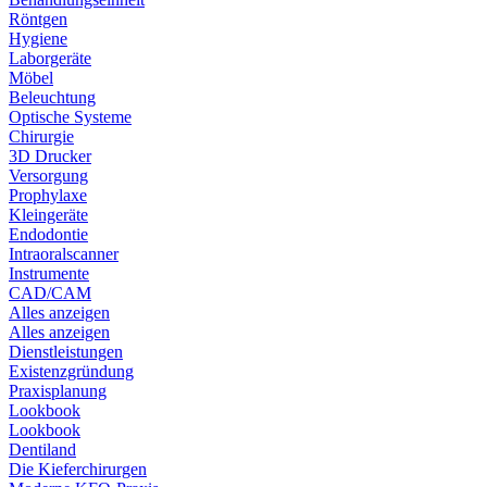
Röntgen
Hygiene
Laborgeräte
Möbel
Beleuchtung
Optische Systeme
Chirurgie
3D Drucker
Versorgung
Prophylaxe
Kleingeräte
Endodontie
Intraoralscanner
Instrumente
CAD/CAM
Alles anzeigen
Alles anzeigen
Dienstleistungen
Existenzgründung
Praxisplanung
Lookbook
Lookbook
Dentiland
Die Kieferchirurgen