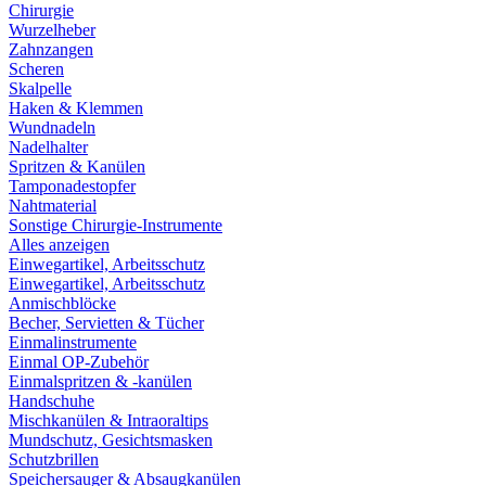
Chirurgie
Wurzelheber
Zahnzangen
Scheren
Skalpelle
Haken & Klemmen
Wundnadeln
Nadelhalter
Spritzen & Kanülen
Tamponadestopfer
Nahtmaterial
Sonstige Chirurgie-Instrumente
Alles anzeigen
Einwegartikel, Arbeitsschutz
Einwegartikel, Arbeitsschutz
Anmischblöcke
Becher, Servietten & Tücher
Einmalinstrumente
Einmal OP-Zubehör
Einmalspritzen & -kanülen
Handschuhe
Mischkanülen & Intraoraltips
Mundschutz, Gesichtsmasken
Schutzbrillen
Speichersauger & Absaugkanülen