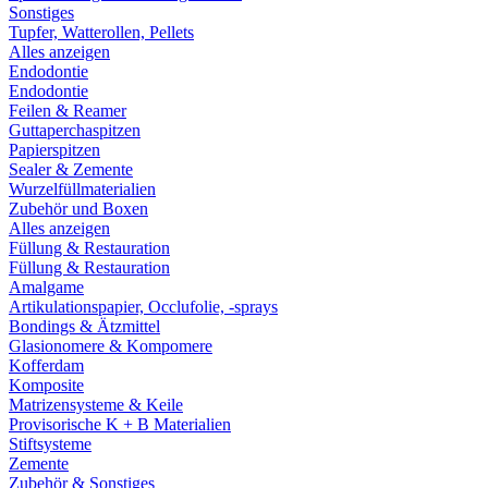
Sonstiges
Tupfer, Watterollen, Pellets
Alles anzeigen
Endodontie
Endodontie
Feilen & Reamer
Guttaperchaspitzen
Papierspitzen
Sealer & Zemente
Wurzelfüllmaterialien
Zubehör und Boxen
Alles anzeigen
Füllung & Restauration
Füllung & Restauration
Amalgame
Artikulationspapier, Occlufolie, -sprays
Bondings & Ätzmittel
Glasionomere & Kompomere
Kofferdam
Komposite
Matrizensysteme & Keile
Provisorische K + B Materialien
Stiftsysteme
Zemente
Zubehör & Sonstiges