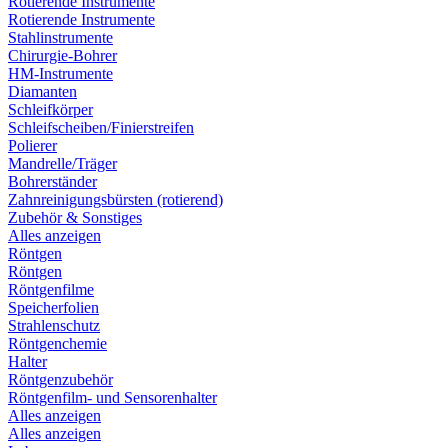
Rotierende Instrumente
Rotierende Instrumente
Stahlinstrumente
Chirurgie-Bohrer
HM-Instrumente
Diamanten
Schleifkörper
Schleifscheiben/Finierstreifen
Polierer
Mandrelle/Träger
Bohrerständer
Zahnreinigungsbürsten (rotierend)
Zubehör & Sonstiges
Alles anzeigen
Röntgen
Röntgen
Röntgenfilme
Speicherfolien
Strahlenschutz
Röntgenchemie
Halter
Röntgenzubehör
Röntgenfilm- und Sensorenhalter
Alles anzeigen
Alles anzeigen