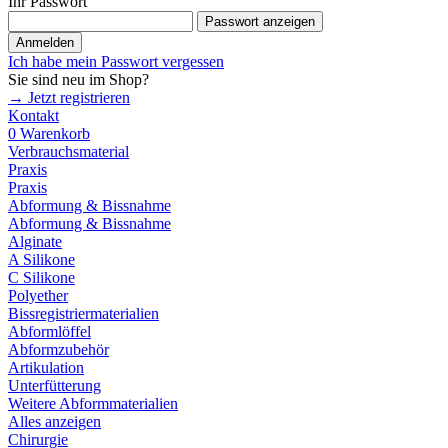
Ihr Passwort
Passwort anzeigen
Anmelden
Ich habe mein Passwort vergessen
Sie sind neu im Shop?
→ Jetzt registrieren
Kontakt
0
Warenkorb
Verbrauchsmaterial
Praxis
Praxis
Abformung & Bissnahme
Abformung & Bissnahme
Alginate
A Silikone
C Silikone
Polyether
Bissregistriermaterialien
Abformlöffel
Abformzubehör
Artikulation
Unterfütterung
Weitere Abformmaterialien
Alles anzeigen
Chirurgie