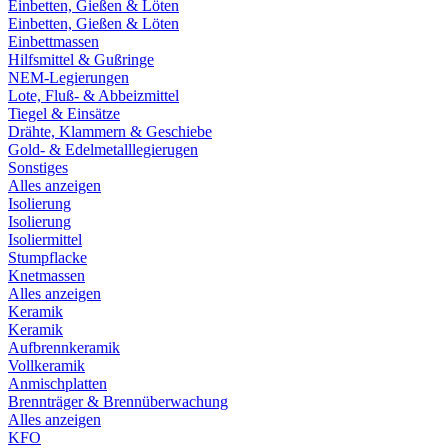
Einbetten, Gießen & Löten
Einbetten, Gießen & Löten
Einbettmassen
Hilfsmittel & Gußringe
NEM-Legierungen
Lote, Fluß- & Abbeizmittel
Tiegel & Einsätze
Drähte, Klammern & Geschiebe
Gold- & Edelmetalllegierugen
Sonstiges
Alles anzeigen
Isolierung
Isolierung
Isoliermittel
Stumpflacke
Knetmassen
Alles anzeigen
Keramik
Keramik
Aufbrennkeramik
Vollkeramik
Anmischplatten
Brennträger & Brennüberwachung
Alles anzeigen
KFO