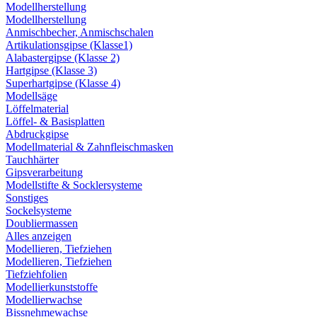
Modellherstellung
Modellherstellung
Anmischbecher, Anmischschalen
Artikulationsgipse (Klasse1)
Alabastergipse (Klasse 2)
Hartgipse (Klasse 3)
Superhartgipse (Klasse 4)
Modellsäge
Löffelmaterial
Löffel- & Basisplatten
Abdruckgipse
Modellmaterial & Zahnfleischmasken
Tauchhärter
Gipsverarbeitung
Modellstifte & Socklersysteme
Sonstiges
Sockelsysteme
Doubliermassen
Alles anzeigen
Modellieren, Tiefziehen
Modellieren, Tiefziehen
Tiefziehfolien
Modellierkunststoffe
Modellierwachse
Bissnehmewachse