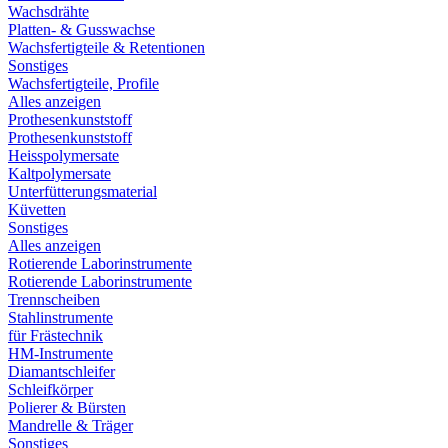
Wachsdrähte
Platten- & Gusswachse
Wachsfertigteile & Retentionen
Sonstiges
Wachsfertigteile, Profile
Alles anzeigen
Prothesenkunststoff
Prothesenkunststoff
Heisspolymersate
Kaltpolymersate
Unterfütterungsmaterial
Küvetten
Sonstiges
Alles anzeigen
Rotierende Laborinstrumente
Rotierende Laborinstrumente
Trennscheiben
Stahlinstrumente
für Frästechnik
HM-Instrumente
Diamantschleifer
Schleifkörper
Polierer & Bürsten
Mandrelle & Träger
Sonstiges