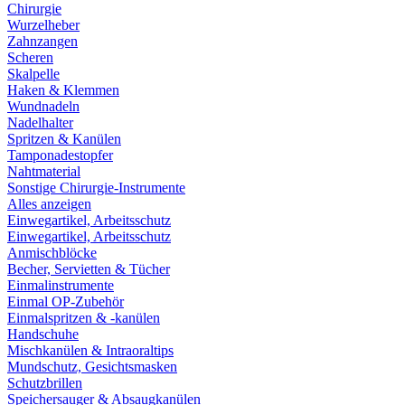
Chirurgie
Wurzelheber
Zahnzangen
Scheren
Skalpelle
Haken & Klemmen
Wundnadeln
Nadelhalter
Spritzen & Kanülen
Tamponadestopfer
Nahtmaterial
Sonstige Chirurgie-Instrumente
Alles anzeigen
Einwegartikel, Arbeitsschutz
Einwegartikel, Arbeitsschutz
Anmischblöcke
Becher, Servietten & Tücher
Einmalinstrumente
Einmal OP-Zubehör
Einmalspritzen & -kanülen
Handschuhe
Mischkanülen & Intraoraltips
Mundschutz, Gesichtsmasken
Schutzbrillen
Speichersauger & Absaugkanülen