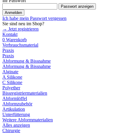
Ihr Passwort
Passwort anzeigen
Anmelden
Ich habe mein Passwort vergessen
Sie sind neu im Shop?
→ Jetzt registrieren
Kontakt
0
Warenkorb
Verbrauchsmaterial
Praxis
Praxis
Abformung & Bissnahme
Abformung & Bissnahme
Alginate
A Silikone
C Silikone
Polyether
Bissregistriermaterialien
Abformlöffel
Abformzubehör
Artikulation
Unterfütterung
Weitere Abformmaterialien
Alles anzeigen
Chirurgie