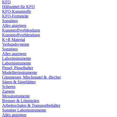
KFO
Hilfsmittel für KFO
KFO-Kunststoffe
KFO-Fertigteile
Sonstiges
Alles anzeigen
Kunststoffverblendung
Kunststoffverblendung
K+B Material
Verbundsysteme
Sonstiges
Alles anzeigen
Laborinstrumente
Laborinstrumente
Pinsel, Pinselhalter
Modellierinstrumente
Gipsmesser, Mischspatel & -Becher
Sägen & Sägeblätter
Scheren
Zangen
Messinstrumente
Brenner & Lötpistolen
Arbeitsschalen & Transportbehälter
Sonstige Laborinstrumente
Alles anzeigen