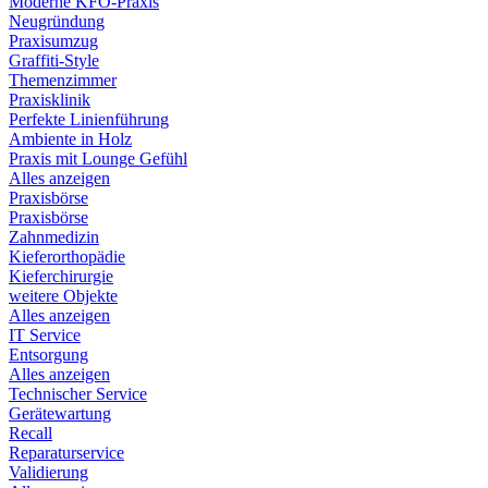
Moderne KFO-Praxis
Neugründung
Praxisumzug
Graffiti-Style
Themenzimmer
Praxisklinik
Perfekte Linienführung
Ambiente in Holz
Praxis mit Lounge Gefühl
Alles anzeigen
Praxisbörse
Praxisbörse
Zahnmedizin
Kieferorthopädie
Kieferchirurgie
weitere Objekte
Alles anzeigen
IT Service
Entsorgung
Alles anzeigen
Technischer Service
Gerätewartung
Recall
Reparaturservice
Validierung