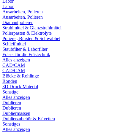
Labor
Labor
Ausarbeiten, Polieren
Ausarbeiten, Polieren
Diamantpolierer
Strahlmittel & Glanzstrahlmittel
Polierpasten & Elektrolyte
Polierer, Bürsten & Schwabbel
Schleifmittel
Staubfilter & Laborfilter
Fräser für die Frästechnik
Alles anzeigen
CAD/CAM
CAD/CAM
Blöcke & Rohlinge
Ronden
3D Druck Material
Sonstige
Alles anzeigen
Dublieren
Dublieren
Dubliermassen
Dublierzubehör & Küvetten
Sonstiges
Alles anzeigen