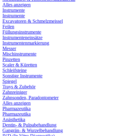
Alles anzeigen
Instrumente
Instrumente
Excavatoren & Schmelzmeissel
Feilen
Füllungsinstrumente
Instrumenteneinsätze
Instrumentenmarkierung
Messer
Mischinstrumente
Pinzetten
Scaler & Küretten
Schleifsteine
Sonstige Instrumente
Spiegel
Trays & Zubehör
Zahnreiniger
Zahnsonden, Paradontometer
Alles anzeigen
Pharmazeutika
Pharmazeutika
Anästhetika
Dentin- & Pulpabehandlung
Gangrän- & Wurzelbehandlung
IVD (In Vitro Diagnostika)