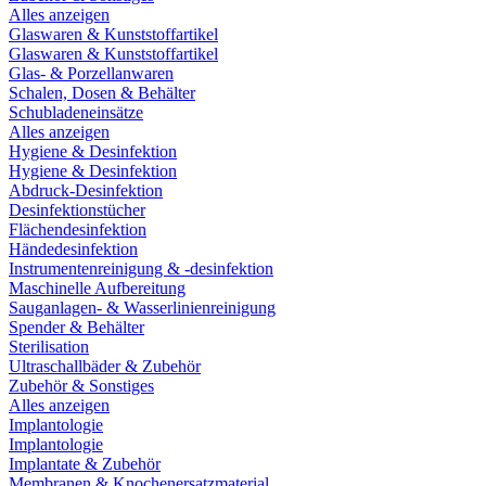
Alles anzeigen
Glaswaren & Kunststoffartikel
Glaswaren & Kunststoffartikel
Glas- & Porzellanwaren
Schalen, Dosen & Behälter
Schubladeneinsätze
Alles anzeigen
Hygiene & Desinfektion
Hygiene & Desinfektion
Abdruck-Desinfektion
Desinfektionstücher
Flächendesinfektion
Händedesinfektion
Instrumentenreinigung & -desinfektion
Maschinelle Aufbereitung
Sauganlagen- & Wasserlinienreinigung
Spender & Behälter
Sterilisation
Ultraschallbäder & Zubehör
Zubehör & Sonstiges
Alles anzeigen
Implantologie
Implantologie
Implantate & Zubehör
Membranen & Knochenersatzmaterial