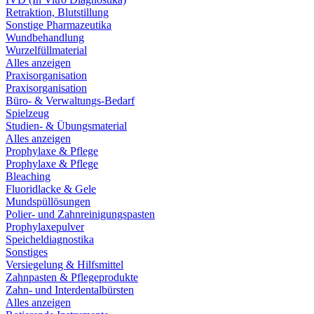
Retraktion, Blutstillung
Sonstige Pharmazeutika
Wundbehandlung
Wurzelfüllmaterial
Alles anzeigen
Praxisorganisation
Praxisorganisation
Büro- & Verwaltungs-Bedarf
Spielzeug
Studien- & Übungsmaterial
Alles anzeigen
Prophylaxe & Pflege
Prophylaxe & Pflege
Bleaching
Fluoridlacke & Gele
Mundspüllösungen
Polier- und Zahnreinigungspasten
Prophylaxepulver
Speicheldiagnostika
Sonstiges
Versiegelung & Hilfsmittel
Zahnpasten & Pflegeprodukte
Zahn- und Interdentalbürsten
Alles anzeigen