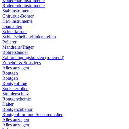
Rotierende Instrumente
Rotierende Instrumente
Stahlinstrumente
Chirurgie-Bohrer
HM-Instrumente
Diamanten
Schleifkörper
Schleifscheiben/Finierstreifen
Polierer
Mandrelle/Träger
Bohrerständer
Zahnreinigungsbürsten (rotierend)
Zubehör & Sonstiges
Alles anzeigen
Röntgen
Röntgen
Röntgenfilme
Speicherfolien
Strahlenschutz
Röntgenchemie
Halter
Röntgenzubehör
Röntgenfilm- und Sensorenhalter
Alles anzeigen
Alles anzeigen