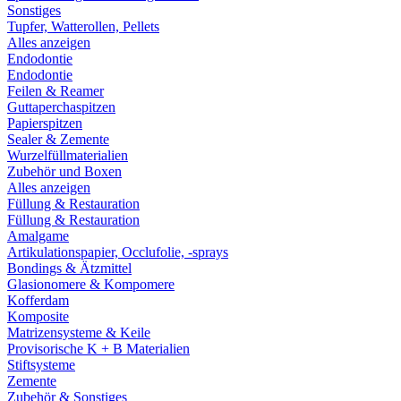
Sonstiges
Tupfer, Watterollen, Pellets
Alles anzeigen
Endodontie
Endodontie
Feilen & Reamer
Guttaperchaspitzen
Papierspitzen
Sealer & Zemente
Wurzelfüllmaterialien
Zubehör und Boxen
Alles anzeigen
Füllung & Restauration
Füllung & Restauration
Amalgame
Artikulationspapier, Occlufolie, -sprays
Bondings & Ätzmittel
Glasionomere & Kompomere
Kofferdam
Komposite
Matrizensysteme & Keile
Provisorische K + B Materialien
Stiftsysteme
Zemente
Zubehör & Sonstiges