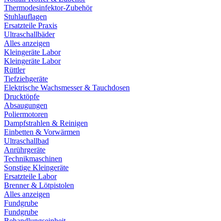
Thermodesinfektor-Zubehör
Stuhlauflagen
Ersatzteile Praxis
Ultraschallbäder
Alles anzeigen
Kleingeräte Labor
Kleingeräte Labor
Rüttler
Tiefziehgeräte
Elektrische Wachsmesser & Tauchdosen
Drucktöpfe
Absaugungen
Poliermotoren
Dampfstrahlen & Reinigen
Einbetten & Vorwärmen
Ultraschallbad
Anrührgeräte
Technikmaschinen
Sonstige Kleingeräte
Ersatzteile Labor
Brenner & Lötpistolen
Alles anzeigen
Fundgrube
Fundgrube
Behandlungseinheit