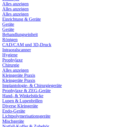
Alles anzeigen
Alles anzeigen
Alles anzeigen
Einrichtung & Geräte
Geräte
Geräte
Behandlungseinheit
Röntgen
CAD/CAM und 3D-Druck
Intraoralscanner
Hygiene
Prophylaxe
Chirurgie
Alles anzeigen
Kleingeräte Praxis
Kleingeräte Praxis
Implantologie- & Chirurgiegeräte
Prophylaxe & ZEG-Geräte
Hand- & Winkelstücke
Lupen & Lupenbrillen
Diverse Kleingeräte
Endo-Geräte
Lichtpolymerisationsgeräte
Mischgeräte
Notfall-Koffer & Zubehör