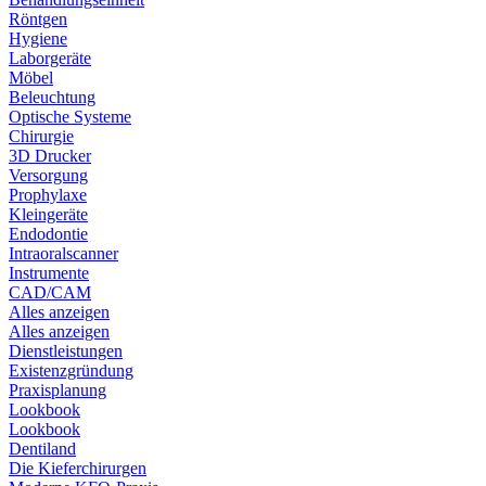
Röntgen
Hygiene
Laborgeräte
Möbel
Beleuchtung
Optische Systeme
Chirurgie
3D Drucker
Versorgung
Prophylaxe
Kleingeräte
Endodontie
Intraoralscanner
Instrumente
CAD/CAM
Alles anzeigen
Alles anzeigen
Dienstleistungen
Existenzgründung
Praxisplanung
Lookbook
Lookbook
Dentiland
Die Kieferchirurgen