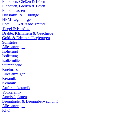
Einbetten, Gießen & Löten
Einbetten, Gießen & Löten
Einbettmassen
Hilfsmittel & Gußringe
NEM-Legierungen
Lote, Fluß- & Abbeizmittel
Tiegel & Einsätze
Drähte, Klammern & Geschiebe
Gold- & Edelmetalllegierugen
Sonstiges
Alles anzeigen
Isolierung
Isolierung
Isoliermittel
Stumpflacke
Knetmassen
Alles anzeigen
Keramik
Keramik
Aufbrennkeramik
Vollkeramik
Anmischplatten
Brennträger & Brennüberwachung
Alles anzeigen
KFO