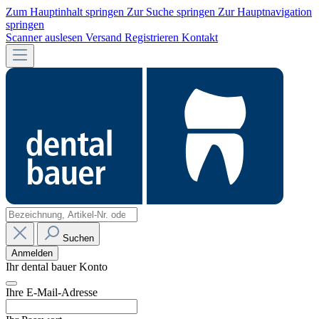
Zum Hauptinhalt springen
Zur Suche springen
Zur Hauptnavigation
springen
Scanner auslesen
Versand
Registrieren
Kontakt
Suchen
Anmelden
Ihr dental bauer Konto
Ihre E-Mail-Adresse