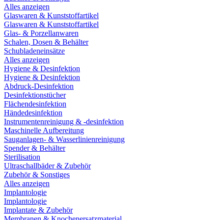
Alles anzeigen
Glaswaren & Kunststoffartikel
Glaswaren & Kunststoffartikel
Glas- & Porzellanwaren
Schalen, Dosen & Behälter
Schubladeneinsätze
Alles anzeigen
Hygiene & Desinfektion
Hygiene & Desinfektion
Abdruck-Desinfektion
Desinfektionstücher
Flächendesinfektion
Händedesinfektion
Instrumentenreinigung & -desinfektion
Maschinelle Aufbereitung
Sauganlagen- & Wasserlinienreinigung
Spender & Behälter
Sterilisation
Ultraschallbäder & Zubehör
Zubehör & Sonstiges
Alles anzeigen
Implantologie
Implantologie
Implantate & Zubehör
Membranen & Knochenersatzmaterial