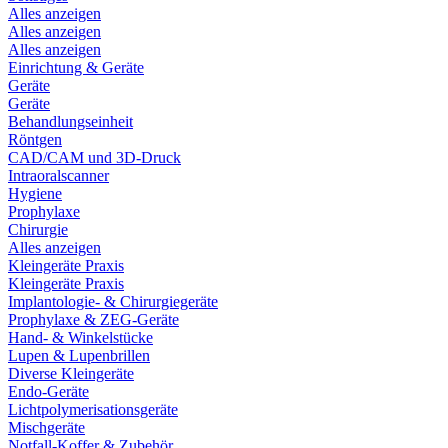
Alles anzeigen
Alles anzeigen
Alles anzeigen
Einrichtung & Geräte
Geräte
Geräte
Behandlungseinheit
Röntgen
CAD/CAM und 3D-Druck
Intraoralscanner
Hygiene
Prophylaxe
Chirurgie
Alles anzeigen
Kleingeräte Praxis
Kleingeräte Praxis
Implantologie- & Chirurgiegeräte
Prophylaxe & ZEG-Geräte
Hand- & Winkelstücke
Lupen & Lupenbrillen
Diverse Kleingeräte
Endo-Geräte
Lichtpolymerisationsgeräte
Mischgeräte
Notfall-Koffer & Zubehör