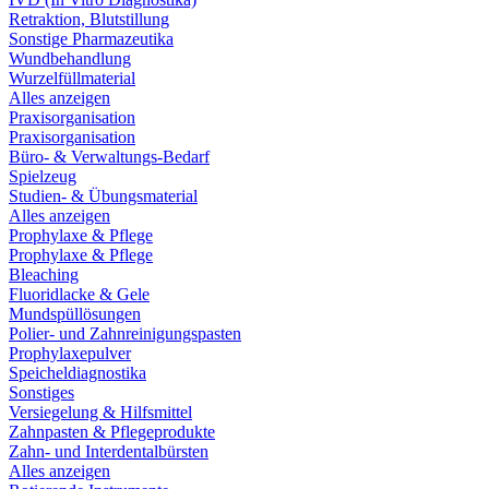
Retraktion, Blutstillung
Sonstige Pharmazeutika
Wundbehandlung
Wurzelfüllmaterial
Alles anzeigen
Praxisorganisation
Praxisorganisation
Büro- & Verwaltungs-Bedarf
Spielzeug
Studien- & Übungsmaterial
Alles anzeigen
Prophylaxe & Pflege
Prophylaxe & Pflege
Bleaching
Fluoridlacke & Gele
Mundspüllösungen
Polier- und Zahnreinigungspasten
Prophylaxepulver
Speicheldiagnostika
Sonstiges
Versiegelung & Hilfsmittel
Zahnpasten & Pflegeprodukte
Zahn- und Interdentalbürsten
Alles anzeigen