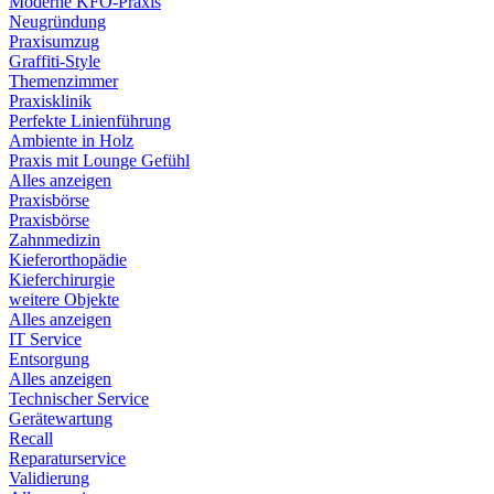
Moderne KFO-Praxis
Neugründung
Praxisumzug
Graffiti-Style
Themenzimmer
Praxisklinik
Perfekte Linienführung
Ambiente in Holz
Praxis mit Lounge Gefühl
Alles anzeigen
Praxisbörse
Praxisbörse
Zahnmedizin
Kieferorthopädie
Kieferchirurgie
weitere Objekte
Alles anzeigen
IT Service
Entsorgung
Alles anzeigen
Technischer Service
Gerätewartung
Recall
Reparaturservice
Validierung