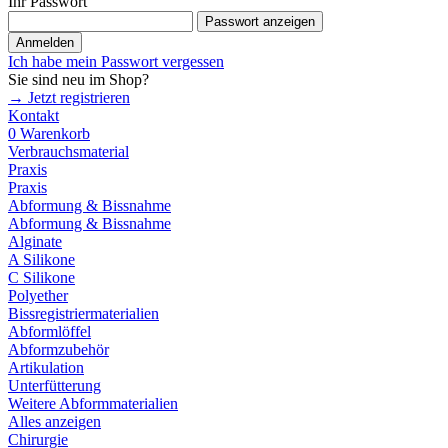
Ihr Passwort
Passwort anzeigen
Anmelden
Ich habe mein Passwort vergessen
Sie sind neu im Shop?
→ Jetzt registrieren
Kontakt
0
Warenkorb
Verbrauchsmaterial
Praxis
Praxis
Abformung & Bissnahme
Abformung & Bissnahme
Alginate
A Silikone
C Silikone
Polyether
Bissregistriermaterialien
Abformlöffel
Abformzubehör
Artikulation
Unterfütterung
Weitere Abformmaterialien
Alles anzeigen
Chirurgie