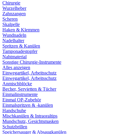
Chirurgie
Wurzelheber
Zahnzangen
Scheren
Skalpelle
Haken & Klemmen
Wundnadeln
Nadelhalter
Spritzen & Kanülen
Tamponadestopfer
Nahtmaterial
Sonstige Chirurgie-Instrumente
Alles anzeigen
Einwegartikel, Arbeitsschutz
Einwegartikel, Arbeitsschutz
Anmischblöcke
Becher, Servietten & Tücher
Einmalinstrumente
Einmal OP-Zubehör
Einmalspritzen & -kanülen
Handschuhe
Mischkanülen & Intraoraltips
Mundschutz, Gesichtsmasken
Schutzbrillen
Speichersauger & Absaugkanülen