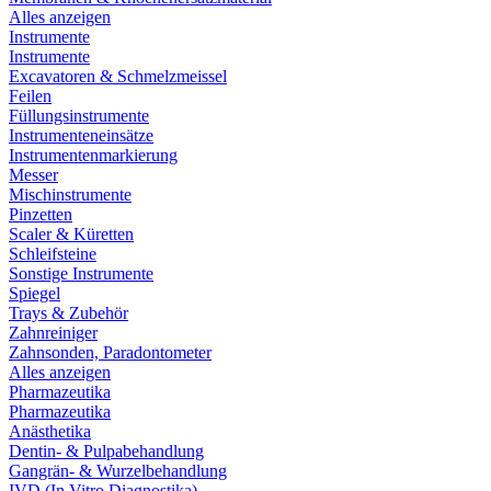
Alles anzeigen
Instrumente
Instrumente
Excavatoren & Schmelzmeissel
Feilen
Füllungsinstrumente
Instrumenteneinsätze
Instrumentenmarkierung
Messer
Mischinstrumente
Pinzetten
Scaler & Küretten
Schleifsteine
Sonstige Instrumente
Spiegel
Trays & Zubehör
Zahnreiniger
Zahnsonden, Paradontometer
Alles anzeigen
Pharmazeutika
Pharmazeutika
Anästhetika
Dentin- & Pulpabehandlung
Gangrän- & Wurzelbehandlung
IVD (In Vitro Diagnostika)