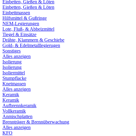
Einbetten, Gießen & Löten
Einbetten, Gießen & Löten
Einbettmassen
Hilfsmittel & Gußringe
NEM-Legierungen
Lote, Fluß- & Abbeizmittel
Tiegel & Einsätze
Drähte, Klammern & Geschiebe
Gold- & Edelmetalllegierugen
Sonstiges
Alles anzeigen
Isolierung
Isolierung
Isoliermittel
Stumpflacke
Knetmassen
Alles anzeigen
Keramik
Keramik
Aufbrennkeramik
Vollkeramik
Anmischplatten
Brennträger & Brennüberwachung
Alles anzeigen
KFO