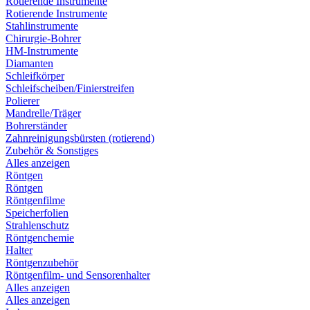
Rotierende Instrumente
Rotierende Instrumente
Stahlinstrumente
Chirurgie-Bohrer
HM-Instrumente
Diamanten
Schleifkörper
Schleifscheiben/Finierstreifen
Polierer
Mandrelle/Träger
Bohrerständer
Zahnreinigungsbürsten (rotierend)
Zubehör & Sonstiges
Alles anzeigen
Röntgen
Röntgen
Röntgenfilme
Speicherfolien
Strahlenschutz
Röntgenchemie
Halter
Röntgenzubehör
Röntgenfilm- und Sensorenhalter
Alles anzeigen
Alles anzeigen