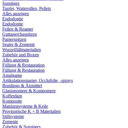
Sonstiges
Tupfer, Watterollen, Pellets
Alles anzeigen
Endodontie
Endodontie
Feilen & Reamer
Guttaperchaspitzen
Papierspitzen
Sealer & Zemente
Wurzelfüllmaterialien
Zubehör und Boxen
Alles anzeigen
Füllung & Restauration
Füllung & Restauration
Amalgame
Artikulationspapier, Occlufolie, -sprays
Bondings & Ätzmittel
Glasionomere & Kompomere
Kofferdam
Komposite
Matrizensysteme & Keile
Provisorische K + B Materialien
Stiftsysteme
Zemente
Zubehör & Sonstiges