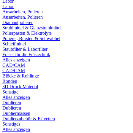
Labor
Labor
Ausarbeiten, Polieren
Ausarbeiten, Polieren
Diamantpolierer
Strahlmittel & Glanzstrahlmittel
Polierpasten & Elektrolyte
Polierer, Bürsten & Schwabbel
Schleifmittel
Staubfilter & Laborfilter
Fräser für die Frästechnik
Alles anzeigen
CAD/CAM
CAD/CAM
Blöcke & Rohlinge
Ronden
3D Druck Material
Sonstige
Alles anzeigen
Dublieren
Dublieren
Dubliermassen
Dublierzubehör & Küvetten
Sonstiges
Alles anzeigen