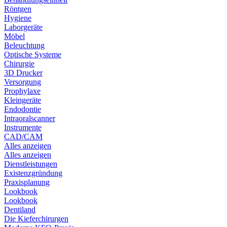
Röntgen
Hygiene
Laborgeräte
Möbel
Beleuchtung
Optische Systeme
Chirurgie
3D Drucker
Versorgung
Prophylaxe
Kleingeräte
Endodontie
Intraoralscanner
Instrumente
CAD/CAM
Alles anzeigen
Alles anzeigen
Dienstleistungen
Existenzgründung
Praxisplanung
Lookbook
Lookbook
Dentiland
Die Kieferchirurgen