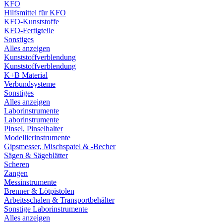
KFO
Hilfsmittel für KFO
KFO-Kunststoffe
KFO-Fertigteile
Sonstiges
Alles anzeigen
Kunststoffverblendung
Kunststoffverblendung
K+B Material
Verbundsysteme
Sonstiges
Alles anzeigen
Laborinstrumente
Laborinstrumente
Pinsel, Pinselhalter
Modellierinstrumente
Gipsmesser, Mischspatel & -Becher
Sägen & Sägeblätter
Scheren
Zangen
Messinstrumente
Brenner & Lötpistolen
Arbeitsschalen & Transportbehälter
Sonstige Laborinstrumente
Alles anzeigen