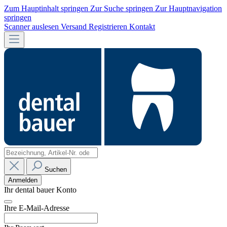
Zum Hauptinhalt springen
Zur Suche springen
Zur Hauptnavigation
springen
Scanner auslesen
Versand
Registrieren
Kontakt
Suchen
Anmelden
Ihr dental bauer Konto
Ihre E-Mail-Adresse