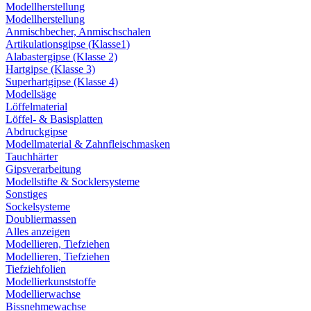
Modellherstellung
Modellherstellung
Anmischbecher, Anmischschalen
Artikulationsgipse (Klasse1)
Alabastergipse (Klasse 2)
Hartgipse (Klasse 3)
Superhartgipse (Klasse 4)
Modellsäge
Löffelmaterial
Löffel- & Basisplatten
Abdruckgipse
Modellmaterial & Zahnfleischmasken
Tauchhärter
Gipsverarbeitung
Modellstifte & Socklersysteme
Sonstiges
Sockelsysteme
Doubliermassen
Alles anzeigen
Modellieren, Tiefziehen
Modellieren, Tiefziehen
Tiefziehfolien
Modellierkunststoffe
Modellierwachse
Bissnehmewachse