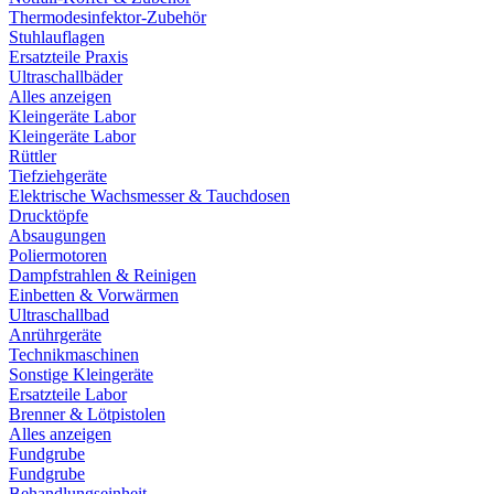
Thermodesinfektor-Zubehör
Stuhlauflagen
Ersatzteile Praxis
Ultraschallbäder
Alles anzeigen
Kleingeräte Labor
Kleingeräte Labor
Rüttler
Tiefziehgeräte
Elektrische Wachsmesser & Tauchdosen
Drucktöpfe
Absaugungen
Poliermotoren
Dampfstrahlen & Reinigen
Einbetten & Vorwärmen
Ultraschallbad
Anrührgeräte
Technikmaschinen
Sonstige Kleingeräte
Ersatzteile Labor
Brenner & Lötpistolen
Alles anzeigen
Fundgrube
Fundgrube
Behandlungseinheit