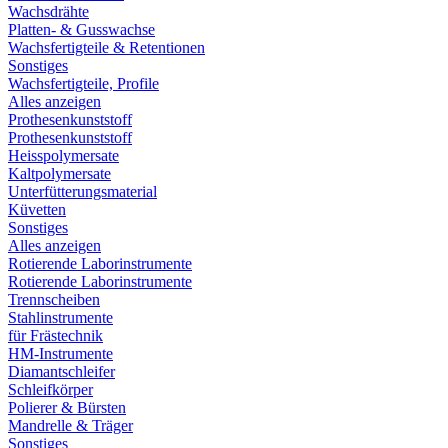
Wachsdrähte
Platten- & Gusswachse
Wachsfertigteile & Retentionen
Sonstiges
Wachsfertigteile, Profile
Alles anzeigen
Prothesenkunststoff
Prothesenkunststoff
Heisspolymersate
Kaltpolymersate
Unterfütterungsmaterial
Küvetten
Sonstiges
Alles anzeigen
Rotierende Laborinstrumente
Rotierende Laborinstrumente
Trennscheiben
Stahlinstrumente
für Frästechnik
HM-Instrumente
Diamantschleifer
Schleifkörper
Polierer & Bürsten
Mandrelle & Träger
Sonstiges