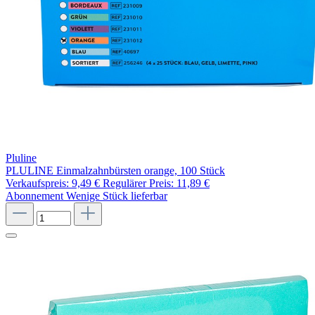
Pluline
PLULINE Einmalzahnbürsten orange, 100 Stück
Verkaufspreis:
9,49 €
Regulärer Preis:
11,89 €
Abonnement
Wenige Stück lieferbar