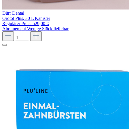
Dürr Dental
Orotol Plus, 30 L Kanister
Regulärer Preis:
529,00 €
Abonnement
Wenige Stück lieferbar