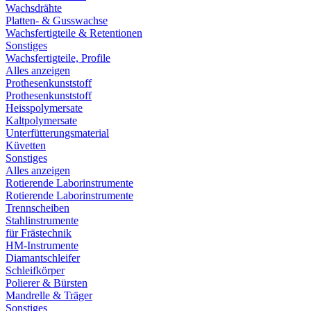
Wachsdrähte
Platten- & Gusswachse
Wachsfertigteile & Retentionen
Sonstiges
Wachsfertigteile, Profile
Alles anzeigen
Prothesenkunststoff
Prothesenkunststoff
Heisspolymersate
Kaltpolymersate
Unterfütterungsmaterial
Küvetten
Sonstiges
Alles anzeigen
Rotierende Laborinstrumente
Rotierende Laborinstrumente
Trennscheiben
Stahlinstrumente
für Frästechnik
HM-Instrumente
Diamantschleifer
Schleifkörper
Polierer & Bürsten
Mandrelle & Träger
Sonstiges