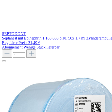
SEPTODONT
Septanest mit Epinephrin 1:100.000 blau, 50x 1,7 ml Zylinderampull
Regulärer Preis:
31,49 €
Abonnement
Wenige Stück lieferbar