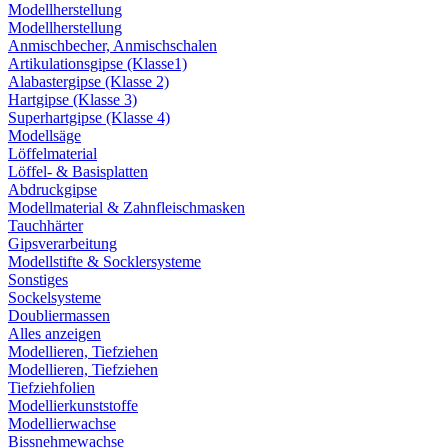
Modellherstellung
Modellherstellung
Anmischbecher, Anmischschalen
Artikulationsgipse (Klasse1)
Alabastergipse (Klasse 2)
Hartgipse (Klasse 3)
Superhartgipse (Klasse 4)
Modellsäge
Löffelmaterial
Löffel- & Basisplatten
Abdruckgipse
Modellmaterial & Zahnfleischmasken
Tauchhärter
Gipsverarbeitung
Modellstifte & Socklersysteme
Sonstiges
Sockelsysteme
Doubliermassen
Alles anzeigen
Modellieren, Tiefziehen
Modellieren, Tiefziehen
Tiefziehfolien
Modellierkunststoffe
Modellierwachse
Bissnehmewachse