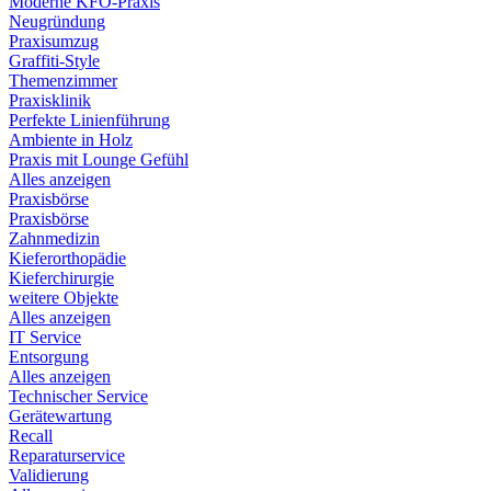
Moderne KFO-Praxis
Neugründung
Praxisumzug
Graffiti-Style
Themenzimmer
Praxisklinik
Perfekte Linienführung
Ambiente in Holz
Praxis mit Lounge Gefühl
Alles anzeigen
Praxisbörse
Praxisbörse
Zahnmedizin
Kieferorthopädie
Kieferchirurgie
weitere Objekte
Alles anzeigen
IT Service
Entsorgung
Alles anzeigen
Technischer Service
Gerätewartung
Recall
Reparaturservice
Validierung