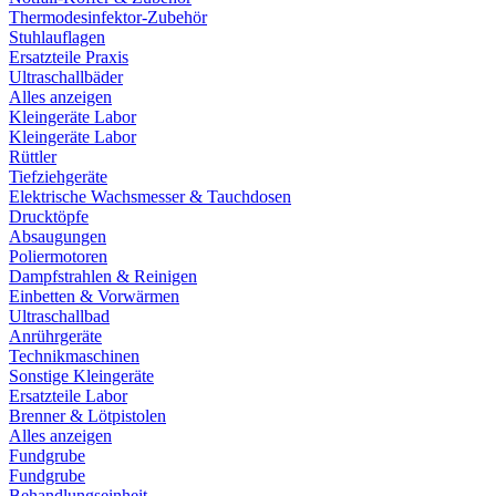
Thermodesinfektor-Zubehör
Stuhlauflagen
Ersatzteile Praxis
Ultraschallbäder
Alles anzeigen
Kleingeräte Labor
Kleingeräte Labor
Rüttler
Tiefziehgeräte
Elektrische Wachsmesser & Tauchdosen
Drucktöpfe
Absaugungen
Poliermotoren
Dampfstrahlen & Reinigen
Einbetten & Vorwärmen
Ultraschallbad
Anrührgeräte
Technikmaschinen
Sonstige Kleingeräte
Ersatzteile Labor
Brenner & Lötpistolen
Alles anzeigen
Fundgrube
Fundgrube
Behandlungseinheit