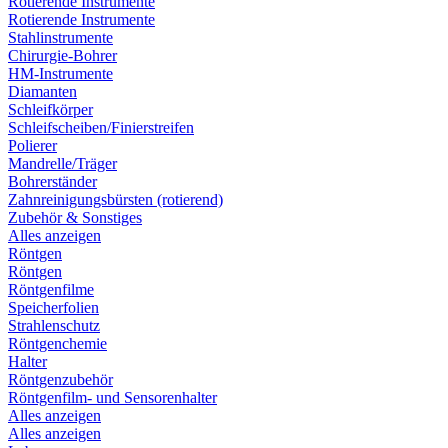
Rotierende Instrumente
Rotierende Instrumente
Stahlinstrumente
Chirurgie-Bohrer
HM-Instrumente
Diamanten
Schleifkörper
Schleifscheiben/Finierstreifen
Polierer
Mandrelle/Träger
Bohrerständer
Zahnreinigungsbürsten (rotierend)
Zubehör & Sonstiges
Alles anzeigen
Röntgen
Röntgen
Röntgenfilme
Speicherfolien
Strahlenschutz
Röntgenchemie
Halter
Röntgenzubehör
Röntgenfilm- und Sensorenhalter
Alles anzeigen
Alles anzeigen