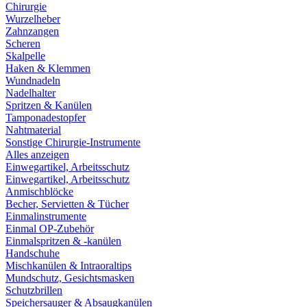
Chirurgie
Wurzelheber
Zahnzangen
Scheren
Skalpelle
Haken & Klemmen
Wundnadeln
Nadelhalter
Spritzen & Kanülen
Tamponadestopfer
Nahtmaterial
Sonstige Chirurgie-Instrumente
Alles anzeigen
Einwegartikel, Arbeitsschutz
Einwegartikel, Arbeitsschutz
Anmischblöcke
Becher, Servietten & Tücher
Einmalinstrumente
Einmal OP-Zubehör
Einmalspritzen & -kanülen
Handschuhe
Mischkanülen & Intraoraltips
Mundschutz, Gesichtsmasken
Schutzbrillen
Speichersauger & Absaugkanülen