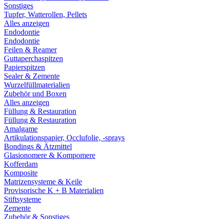
Sonstiges
Tupfer, Watterollen, Pellets
Alles anzeigen
Endodontie
Endodontie
Feilen & Reamer
Guttaperchaspitzen
Papierspitzen
Sealer & Zemente
Wurzelfüllmaterialien
Zubehör und Boxen
Alles anzeigen
Füllung & Restauration
Füllung & Restauration
Amalgame
Artikulationspapier, Occlufolie, -sprays
Bondings & Ätzmittel
Glasionomere & Kompomere
Kofferdam
Komposite
Matrizensysteme & Keile
Provisorische K + B Materialien
Stiftsysteme
Zemente
Zubehör & Sonstiges