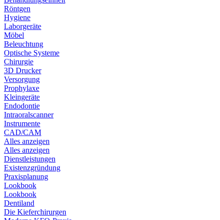
Röntgen
Hygiene
Laborgeräte
Möbel
Beleuchtung
Optische Systeme
Chirurgie
3D Drucker
Versorgung
Prophylaxe
Kleingeräte
Endodontie
Intraoralscanner
Instrumente
CAD/CAM
Alles anzeigen
Alles anzeigen
Dienstleistungen
Existenzgründung
Praxisplanung
Lookbook
Lookbook
Dentiland
Die Kieferchirurgen