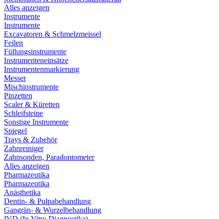
Alles anzeigen
Instrumente
Instrumente
Excavatoren & Schmelzmeissel
Feilen
Füllungsinstrumente
Instrumenteneinsätze
Instrumentenmarkierung
Messer
Mischinstrumente
Pinzetten
Scaler & Küretten
Schleifsteine
Sonstige Instrumente
Spiegel
Trays & Zubehör
Zahnreiniger
Zahnsonden, Paradontometer
Alles anzeigen
Pharmazeutika
Pharmazeutika
Anästhetika
Dentin- & Pulpabehandlung
Gangrän- & Wurzelbehandlung
IVD (In Vitro Diagnostika)