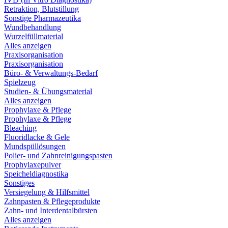
Retraktion, Blutstillung
Sonstige Pharmazeutika
Wundbehandlung
Wurzelfüllmaterial
Alles anzeigen
Praxisorganisation
Praxisorganisation
Büro- & Verwaltungs-Bedarf
Spielzeug
Studien- & Übungsmaterial
Alles anzeigen
Prophylaxe & Pflege
Prophylaxe & Pflege
Bleaching
Fluoridlacke & Gele
Mundspüllösungen
Polier- und Zahnreinigungspasten
Prophylaxepulver
Speicheldiagnostika
Sonstiges
Versiegelung & Hilfsmittel
Zahnpasten & Pflegeprodukte
Zahn- und Interdentalbürsten
Alles anzeigen