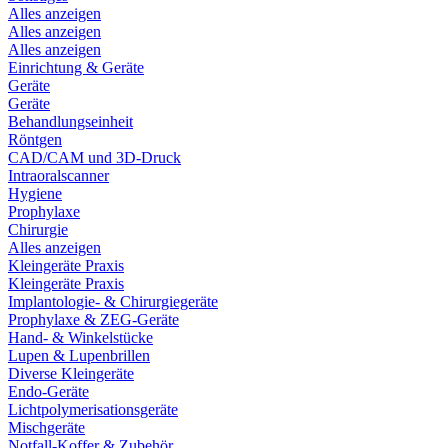
Alles anzeigen
Alles anzeigen
Alles anzeigen
Einrichtung & Geräte
Geräte
Geräte
Behandlungseinheit
Röntgen
CAD/CAM und 3D-Druck
Intraoralscanner
Hygiene
Prophylaxe
Chirurgie
Alles anzeigen
Kleingeräte Praxis
Kleingeräte Praxis
Implantologie- & Chirurgiegeräte
Prophylaxe & ZEG-Geräte
Hand- & Winkelstücke
Lupen & Lupenbrillen
Diverse Kleingeräte
Endo-Geräte
Lichtpolymerisationsgeräte
Mischgeräte
Notfall-Koffer & Zubehör