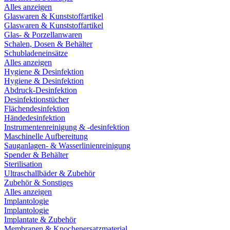
Alles anzeigen
Glaswaren & Kunststoffartikel
Glaswaren & Kunststoffartikel
Glas- & Porzellanwaren
Schalen, Dosen & Behälter
Schubladeneinsätze
Alles anzeigen
Hygiene & Desinfektion
Hygiene & Desinfektion
Abdruck-Desinfektion
Desinfektionstücher
Flächendesinfektion
Händedesinfektion
Instrumentenreinigung & -desinfektion
Maschinelle Aufbereitung
Sauganlagen- & Wasserlinienreinigung
Spender & Behälter
Sterilisation
Ultraschallbäder & Zubehör
Zubehör & Sonstiges
Alles anzeigen
Implantologie
Implantologie
Implantate & Zubehör
Membranen & Knochenersatzmaterial