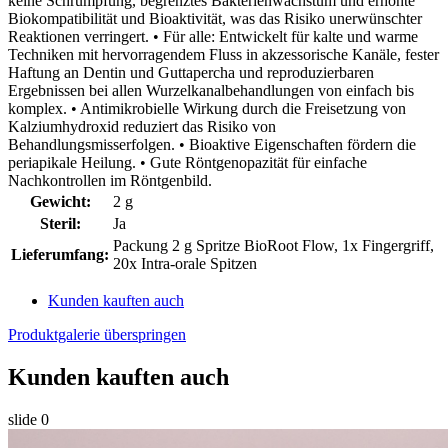
keine Schrumpfung, begrenztes Bakterienwachstum und erhöhte
Biokompatibilität und Bioaktivität, was das Risiko unerwünschter
Reaktionen verringert. • Für alle: Entwickelt für kalte und warme
Techniken mit hervorragendem Fluss in akzessorische Kanäle, fester
Haftung an Dentin und Guttapercha und reproduzierbaren
Ergebnissen bei allen Wurzelkanalbehandlungen von einfach bis
komplex. • Antimikrobielle Wirkung durch die Freisetzung von
Kalziumhydroxid reduziert das Risiko von
Behandlungsmisserfolgen. • Bioaktive Eigenschaften fördern die
periapikale Heilung. • Gute Röntgenopazität für einfache
Nachkontrollen im Röntgenbild.
Gewicht:
2 g
Steril:
Ja
Packung 2 g Spritze BioRoot Flow, 1x Fingergriff,
Lieferumfang:
20x Intra-orale Spitzen
Kunden kauften auch
Produktgalerie überspringen
Kunden kauften auch
slide
0