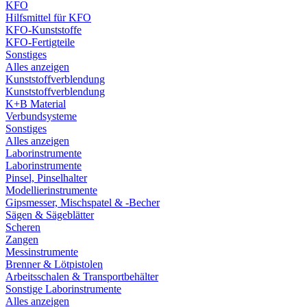
KFO
Hilfsmittel für KFO
KFO-Kunststoffe
KFO-Fertigteile
Sonstiges
Alles anzeigen
Kunststoffverblendung
Kunststoffverblendung
K+B Material
Verbundsysteme
Sonstiges
Alles anzeigen
Laborinstrumente
Laborinstrumente
Pinsel, Pinselhalter
Modellierinstrumente
Gipsmesser, Mischspatel & -Becher
Sägen & Sägeblätter
Scheren
Zangen
Messinstrumente
Brenner & Lötpistolen
Arbeitsschalen & Transportbehälter
Sonstige Laborinstrumente
Alles anzeigen