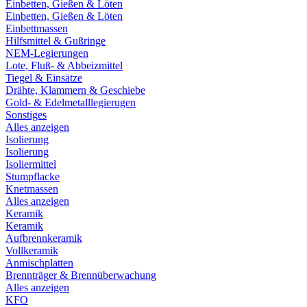
Einbetten, Gießen & Löten
Einbetten, Gießen & Löten
Einbettmassen
Hilfsmittel & Gußringe
NEM-Legierungen
Lote, Fluß- & Abbeizmittel
Tiegel & Einsätze
Drähte, Klammern & Geschiebe
Gold- & Edelmetalllegierugen
Sonstiges
Alles anzeigen
Isolierung
Isolierung
Isoliermittel
Stumpflacke
Knetmassen
Alles anzeigen
Keramik
Keramik
Aufbrennkeramik
Vollkeramik
Anmischplatten
Brennträger & Brennüberwachung
Alles anzeigen
KFO