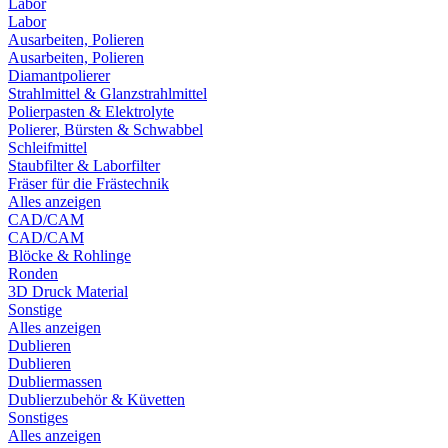
Labor
Labor
Ausarbeiten, Polieren
Ausarbeiten, Polieren
Diamantpolierer
Strahlmittel & Glanzstrahlmittel
Polierpasten & Elektrolyte
Polierer, Bürsten & Schwabbel
Schleifmittel
Staubfilter & Laborfilter
Fräser für die Frästechnik
Alles anzeigen
CAD/CAM
CAD/CAM
Blöcke & Rohlinge
Ronden
3D Druck Material
Sonstige
Alles anzeigen
Dublieren
Dublieren
Dubliermassen
Dublierzubehör & Küvetten
Sonstiges
Alles anzeigen