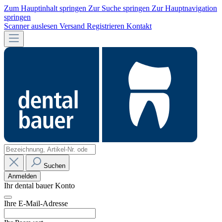
Zum Hauptinhalt springen
Zur Suche springen
Zur Hauptnavigation
springen
Scanner auslesen
Versand
Registrieren
Kontakt
Suchen
Anmelden
Ihr dental bauer Konto
Ihre E-Mail-Adresse