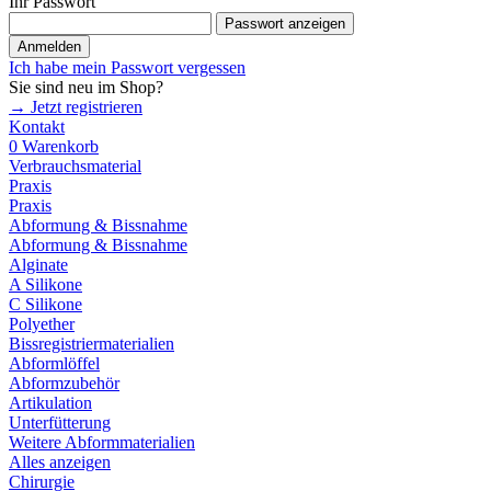
Ihr Passwort
Passwort anzeigen
Anmelden
Ich habe mein Passwort vergessen
Sie sind neu im Shop?
→ Jetzt registrieren
Kontakt
0
Warenkorb
Verbrauchsmaterial
Praxis
Praxis
Abformung & Bissnahme
Abformung & Bissnahme
Alginate
A Silikone
C Silikone
Polyether
Bissregistriermaterialien
Abformlöffel
Abformzubehör
Artikulation
Unterfütterung
Weitere Abformmaterialien
Alles anzeigen
Chirurgie