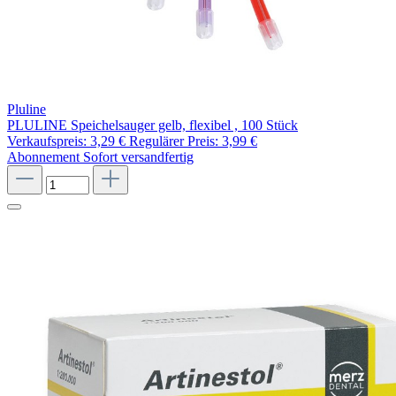
Pluline
PLULINE Speichelsauger gelb, flexibel , 100 Stück
Verkaufspreis:
3,29 €
Regulärer Preis:
3,99 €
Abonnement
Sofort versandfertig