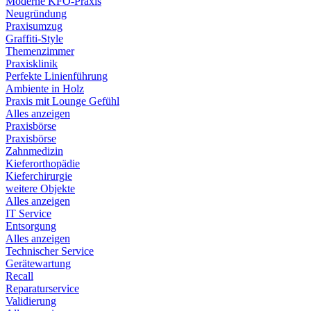
Moderne KFO-Praxis
Neugründung
Praxisumzug
Graffiti-Style
Themenzimmer
Praxisklinik
Perfekte Linienführung
Ambiente in Holz
Praxis mit Lounge Gefühl
Alles anzeigen
Praxisbörse
Praxisbörse
Zahnmedizin
Kieferorthopädie
Kieferchirurgie
weitere Objekte
Alles anzeigen
IT Service
Entsorgung
Alles anzeigen
Technischer Service
Gerätewartung
Recall
Reparaturservice
Validierung