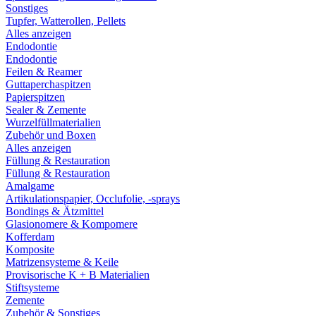
Sonstiges
Tupfer, Watterollen, Pellets
Alles anzeigen
Endodontie
Endodontie
Feilen & Reamer
Guttaperchaspitzen
Papierspitzen
Sealer & Zemente
Wurzelfüllmaterialien
Zubehör und Boxen
Alles anzeigen
Füllung & Restauration
Füllung & Restauration
Amalgame
Artikulationspapier, Occlufolie, -sprays
Bondings & Ätzmittel
Glasionomere & Kompomere
Kofferdam
Komposite
Matrizensysteme & Keile
Provisorische K + B Materialien
Stiftsysteme
Zemente
Zubehör & Sonstiges