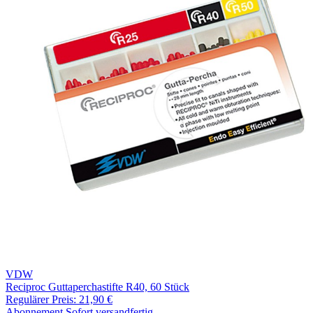
VDW
Reciproc Guttaperchastifte R40, 60 Stück
Regulärer Preis:
21,90 €
Abonnement
Sofort versandfertig