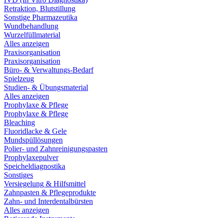
Retraktion, Blutstillung
Sonstige Pharmazeutika
Wundbehandlung
Wurzelfüllmaterial
Alles anzeigen
Praxisorganisation
Praxisorganisation
Büro- & Verwaltungs-Bedarf
Spielzeug
Studien- & Übungsmaterial
Alles anzeigen
Prophylaxe & Pflege
Prophylaxe & Pflege
Bleaching
Fluoridlacke & Gele
Mundspüllösungen
Polier- und Zahnreinigungspasten
Prophylaxepulver
Speicheldiagnostika
Sonstiges
Versiegelung & Hilfsmittel
Zahnpasten & Pflegeprodukte
Zahn- und Interdentalbürsten
Alles anzeigen