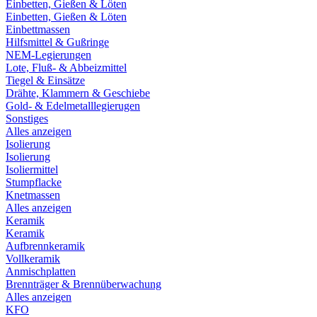
Einbetten, Gießen & Löten
Einbetten, Gießen & Löten
Einbettmassen
Hilfsmittel & Gußringe
NEM-Legierungen
Lote, Fluß- & Abbeizmittel
Tiegel & Einsätze
Drähte, Klammern & Geschiebe
Gold- & Edelmetalllegierugen
Sonstiges
Alles anzeigen
Isolierung
Isolierung
Isoliermittel
Stumpflacke
Knetmassen
Alles anzeigen
Keramik
Keramik
Aufbrennkeramik
Vollkeramik
Anmischplatten
Brennträger & Brennüberwachung
Alles anzeigen
KFO