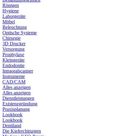
Röntgen
Hygiene
Laborgeräte
Möbel
Beleuchtung
Optische Systeme
Chirurgie
3D Drucker
Versorgung
Prophylaxe
Kleingeräte
Endodontie
Intraoralscanner
Instrumente
CAD/CAM
Alles anzeigen
Alles anzeigen
Dienstleistungen
Existenzgründung
Praxisplanung
Lookbook
Lookbook
Dentiland
Die Kieferchirurgen