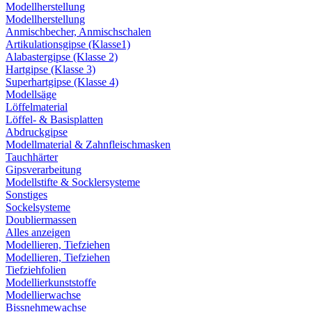
Modellherstellung
Modellherstellung
Anmischbecher, Anmischschalen
Artikulationsgipse (Klasse1)
Alabastergipse (Klasse 2)
Hartgipse (Klasse 3)
Superhartgipse (Klasse 4)
Modellsäge
Löffelmaterial
Löffel- & Basisplatten
Abdruckgipse
Modellmaterial & Zahnfleischmasken
Tauchhärter
Gipsverarbeitung
Modellstifte & Socklersysteme
Sonstiges
Sockelsysteme
Doubliermassen
Alles anzeigen
Modellieren, Tiefziehen
Modellieren, Tiefziehen
Tiefziehfolien
Modellierkunststoffe
Modellierwachse
Bissnehmewachse