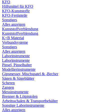
KFO
Hilfsmittel für KFO
KFO-Kunststoffe
KFO-Fertigteile
Sonstiges
Alles anzeigen
Kunststoffverblendung
Kunststoffverblendung
K+B Material
Verbundsysteme
Sonstiges
Alles anzeigen
Laborinstrumente
Laborinstrumente
Pinsel, Pinselhalter
Modellierinstrumente
Gipsmesser, Mischspatel & -Becher
Sägen & Sägeblätter
Scheren
Zangen
Messinstrumente
Brenner & Lötpistolen
Arbeitsschalen & Transportbehälter
Sonstige Laborinstrumente
Alles anzeigen