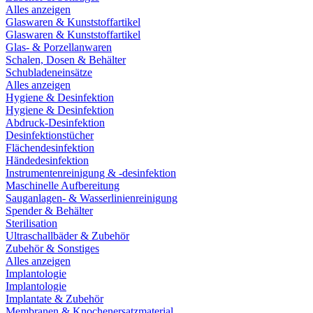
Alles anzeigen
Glaswaren & Kunststoffartikel
Glaswaren & Kunststoffartikel
Glas- & Porzellanwaren
Schalen, Dosen & Behälter
Schubladeneinsätze
Alles anzeigen
Hygiene & Desinfektion
Hygiene & Desinfektion
Abdruck-Desinfektion
Desinfektionstücher
Flächendesinfektion
Händedesinfektion
Instrumentenreinigung & -desinfektion
Maschinelle Aufbereitung
Sauganlagen- & Wasserlinienreinigung
Spender & Behälter
Sterilisation
Ultraschallbäder & Zubehör
Zubehör & Sonstiges
Alles anzeigen
Implantologie
Implantologie
Implantate & Zubehör
Membranen & Knochenersatzmaterial