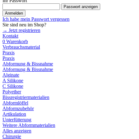
Ihr Passwort
Passwort anzeigen
Anmelden
Ich habe mein Passwort vergessen
Sie sind neu im Shop?
→ Jetzt registrieren
Kontakt
0
Warenkorb
Verbrauchsmaterial
Praxis
Praxis
Abformung & Bissnahme
Abformung & Bissnahme
Alginate
A Silikone
C Silikone
Polyether
Bissregistriermaterialien
Abformlöffel
Abformzubehör
Artikulation
Unterfütterung
Weitere Abformmaterialien
Alles anzeigen
Chirurgie