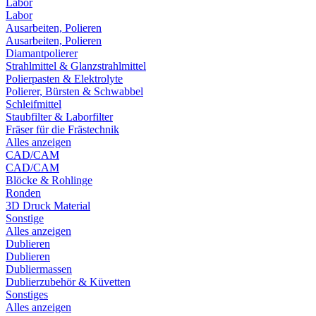
Labor
Labor
Ausarbeiten, Polieren
Ausarbeiten, Polieren
Diamantpolierer
Strahlmittel & Glanzstrahlmittel
Polierpasten & Elektrolyte
Polierer, Bürsten & Schwabbel
Schleifmittel
Staubfilter & Laborfilter
Fräser für die Frästechnik
Alles anzeigen
CAD/CAM
CAD/CAM
Blöcke & Rohlinge
Ronden
3D Druck Material
Sonstige
Alles anzeigen
Dublieren
Dublieren
Dubliermassen
Dublierzubehör & Küvetten
Sonstiges
Alles anzeigen