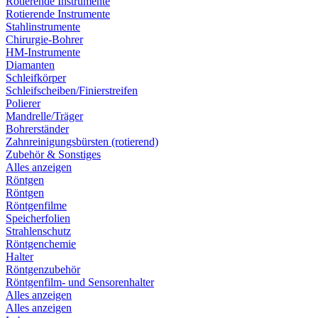
Rotierende Instrumente
Rotierende Instrumente
Stahlinstrumente
Chirurgie-Bohrer
HM-Instrumente
Diamanten
Schleifkörper
Schleifscheiben/Finierstreifen
Polierer
Mandrelle/Träger
Bohrerständer
Zahnreinigungsbürsten (rotierend)
Zubehör & Sonstiges
Alles anzeigen
Röntgen
Röntgen
Röntgenfilme
Speicherfolien
Strahlenschutz
Röntgenchemie
Halter
Röntgenzubehör
Röntgenfilm- und Sensorenhalter
Alles anzeigen
Alles anzeigen