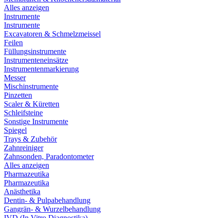
Alles anzeigen
Instrumente
Instrumente
Excavatoren & Schmelzmeissel
Feilen
Füllungsinstrumente
Instrumenteneinsätze
Instrumentenmarkierung
Messer
Mischinstrumente
Pinzetten
Scaler & Küretten
Schleifsteine
Sonstige Instrumente
Spiegel
Trays & Zubehör
Zahnreiniger
Zahnsonden, Paradontometer
Alles anzeigen
Pharmazeutika
Pharmazeutika
Anästhetika
Dentin- & Pulpabehandlung
Gangrän- & Wurzelbehandlung
IVD (In Vitro Diagnostika)