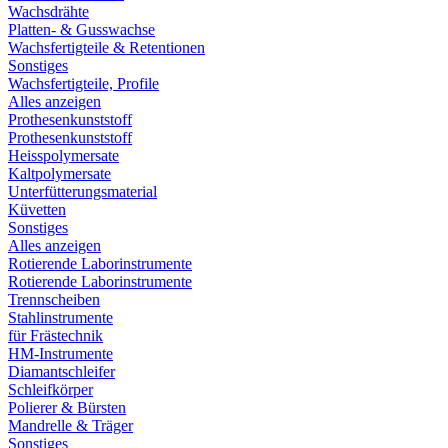
Wachsdrähte
Platten- & Gusswachse
Wachsfertigteile & Retentionen
Sonstiges
Wachsfertigteile, Profile
Alles anzeigen
Prothesenkunststoff
Prothesenkunststoff
Heisspolymersate
Kaltpolymersate
Unterfütterungsmaterial
Küvetten
Sonstiges
Alles anzeigen
Rotierende Laborinstrumente
Rotierende Laborinstrumente
Trennscheiben
Stahlinstrumente
für Frästechnik
HM-Instrumente
Diamantschleifer
Schleifkörper
Polierer & Bürsten
Mandrelle & Träger
Sonstiges