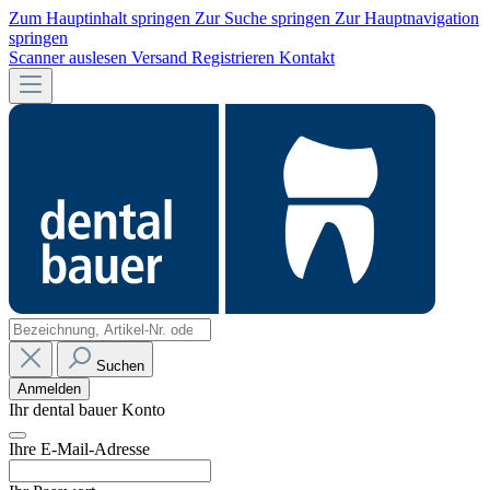
Zum Hauptinhalt springen
Zur Suche springen
Zur Hauptnavigation
springen
Scanner auslesen
Versand
Registrieren
Kontakt
Suchen
Anmelden
Ihr dental bauer Konto
Ihre E-Mail-Adresse