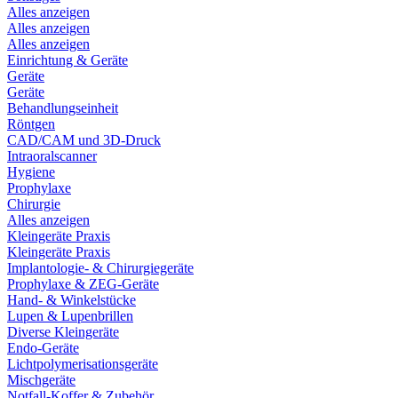
Alles anzeigen
Alles anzeigen
Alles anzeigen
Einrichtung & Geräte
Geräte
Geräte
Behandlungseinheit
Röntgen
CAD/CAM und 3D-Druck
Intraoralscanner
Hygiene
Prophylaxe
Chirurgie
Alles anzeigen
Kleingeräte Praxis
Kleingeräte Praxis
Implantologie- & Chirurgiegeräte
Prophylaxe & ZEG-Geräte
Hand- & Winkelstücke
Lupen & Lupenbrillen
Diverse Kleingeräte
Endo-Geräte
Lichtpolymerisationsgeräte
Mischgeräte
Notfall-Koffer & Zubehör