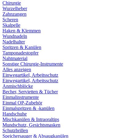
Chirurgie
Wurzelheber
Zahnzangen
Scheren
Skalpelle
Haken & Klemmen
Wundnadeln
Nadelhalter
Spritzen & Kanülen
Tamponadestopfer
Nahtmaterial
Sonstige Chirurgie-Instrumente
Alles anzeigen
Einwegartikel, Arbeitsschutz
Einwegartikel, Arbeitsschutz
Anmischblöcke
Becher, Servietten & Tücher
Einmalinstrumente
Einmal OP-Zubehör
Einmalspritzen & -kanülen
Handschuhe
Mischkanülen & Intraoraltips
Mundschutz, Gesichtsmasken
Schutzbrillen
Speichersauger & Absaugkanülen