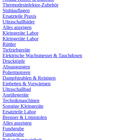
Thermodesinfektor-Zubehör
Stuhlauflagen
Ersatzteile Praxis
Ultraschallbäder
Alles anzeigen
Kleingeräte Labor
Kleingeräte Labor
Rüttler
Tiefziehgeräte
Elektrische Wachsmesser & Tauchdosen
Drucktöpfe
Absaugungen
Poliermotoren
Dampfstrahlen & Reinigen
Einbetten & Vorwärmen
Ultraschallbad
Anrührgeräte
Technikmaschinen
Sonstige Kleingeräte
Ersatzteile Labor
Brenner & Lötpistolen
Alles anzeigen
Fundgrube
Fundgrube
Behandlungseinheit