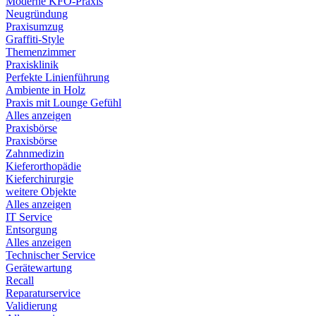
Moderne KFO-Praxis
Neugründung
Praxisumzug
Graffiti-Style
Themenzimmer
Praxisklinik
Perfekte Linienführung
Ambiente in Holz
Praxis mit Lounge Gefühl
Alles anzeigen
Praxisbörse
Praxisbörse
Zahnmedizin
Kieferorthopädie
Kieferchirurgie
weitere Objekte
Alles anzeigen
IT Service
Entsorgung
Alles anzeigen
Technischer Service
Gerätewartung
Recall
Reparaturservice
Validierung