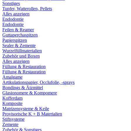
Sonstiges
Tupfer, Watterollen, Pellets
Alles anzeigen
Endodontie
Endodontie
Feilen & Reamer
Guttaperchaspitzen
Papierspitzen
Sealer & Zemente
Wurzelfüllmaterialien
Zubehör und Boxen
Alles anzeigen
Füllung & Restauration
Füllung & Restauration
Amalgame
Artikulationspapier, Occlufolie, -sprays
Bondings & Ätzmittel
Glasionomere & Kompomere
Kofferdam
Komposite
Matrizensysteme & Keile
Provisorische K + B Materialien
Stiftsysteme
Zemente
Zubehör & Sonstiges