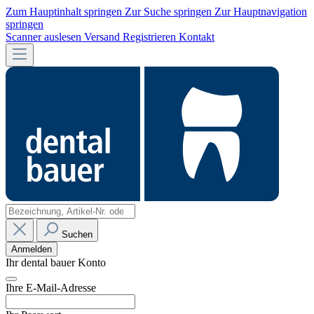
Zum Hauptinhalt springen
Zur Suche springen
Zur Hauptnavigation
springen
Scanner auslesen
Versand
Registrieren
Kontakt
Suchen
Anmelden
Ihr dental bauer Konto
Ihre E-Mail-Adresse