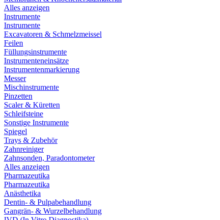
Alles anzeigen
Instrumente
Instrumente
Excavatoren & Schmelzmeissel
Feilen
Füllungsinstrumente
Instrumenteneinsätze
Instrumentenmarkierung
Messer
Mischinstrumente
Pinzetten
Scaler & Küretten
Schleifsteine
Sonstige Instrumente
Spiegel
Trays & Zubehör
Zahnreiniger
Zahnsonden, Paradontometer
Alles anzeigen
Pharmazeutika
Pharmazeutika
Anästhetika
Dentin- & Pulpabehandlung
Gangrän- & Wurzelbehandlung
IVD (In Vitro Diagnostika)