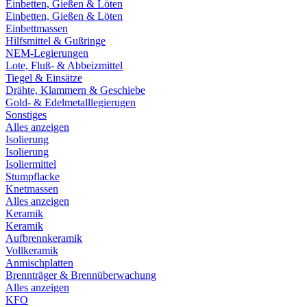
Einbetten, Gießen & Löten
Einbetten, Gießen & Löten
Einbettmassen
Hilfsmittel & Gußringe
NEM-Legierungen
Lote, Fluß- & Abbeizmittel
Tiegel & Einsätze
Drähte, Klammern & Geschiebe
Gold- & Edelmetalllegierugen
Sonstiges
Alles anzeigen
Isolierung
Isolierung
Isoliermittel
Stumpflacke
Knetmassen
Alles anzeigen
Keramik
Keramik
Aufbrennkeramik
Vollkeramik
Anmischplatten
Brennträger & Brennüberwachung
Alles anzeigen
KFO