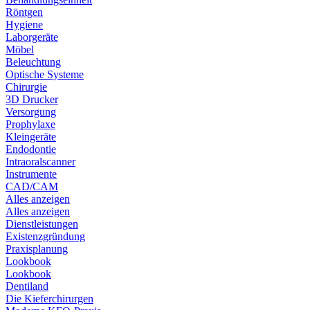
Röntgen
Hygiene
Laborgeräte
Möbel
Beleuchtung
Optische Systeme
Chirurgie
3D Drucker
Versorgung
Prophylaxe
Kleingeräte
Endodontie
Intraoralscanner
Instrumente
CAD/CAM
Alles anzeigen
Alles anzeigen
Dienstleistungen
Existenzgründung
Praxisplanung
Lookbook
Lookbook
Dentiland
Die Kieferchirurgen