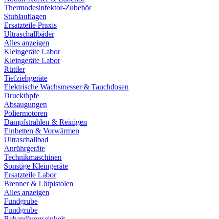
Thermodesinfektor-Zubehör
Stuhlauflagen
Ersatzteile Praxis
Ultraschallbäder
Alles anzeigen
Kleingeräte Labor
Kleingeräte Labor
Rüttler
Tiefziehgeräte
Elektrische Wachsmesser & Tauchdosen
Drucktöpfe
Absaugungen
Poliermotoren
Dampfstrahlen & Reinigen
Einbetten & Vorwärmen
Ultraschallbad
Anrührgeräte
Technikmaschinen
Sonstige Kleingeräte
Ersatzteile Labor
Brenner & Lötpistolen
Alles anzeigen
Fundgrube
Fundgrube
Behandlungseinheit