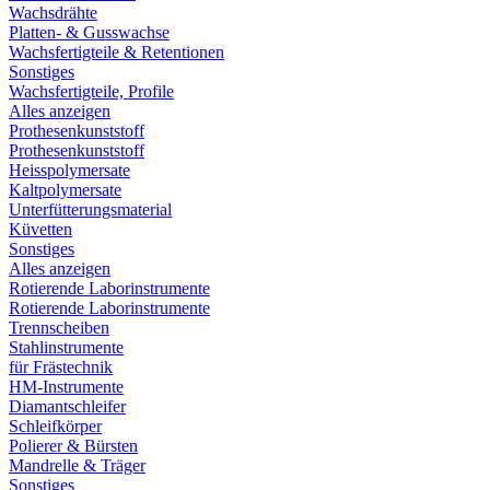
Wachsdrähte
Platten- & Gusswachse
Wachsfertigteile & Retentionen
Sonstiges
Wachsfertigteile, Profile
Alles anzeigen
Prothesenkunststoff
Prothesenkunststoff
Heisspolymersate
Kaltpolymersate
Unterfütterungsmaterial
Küvetten
Sonstiges
Alles anzeigen
Rotierende Laborinstrumente
Rotierende Laborinstrumente
Trennscheiben
Stahlinstrumente
für Frästechnik
HM-Instrumente
Diamantschleifer
Schleifkörper
Polierer & Bürsten
Mandrelle & Träger
Sonstiges