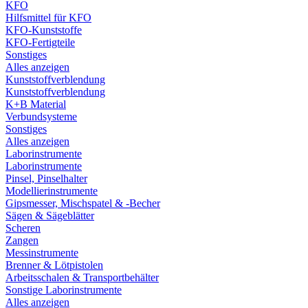
KFO
Hilfsmittel für KFO
KFO-Kunststoffe
KFO-Fertigteile
Sonstiges
Alles anzeigen
Kunststoffverblendung
Kunststoffverblendung
K+B Material
Verbundsysteme
Sonstiges
Alles anzeigen
Laborinstrumente
Laborinstrumente
Pinsel, Pinselhalter
Modellierinstrumente
Gipsmesser, Mischspatel & -Becher
Sägen & Sägeblätter
Scheren
Zangen
Messinstrumente
Brenner & Lötpistolen
Arbeitsschalen & Transportbehälter
Sonstige Laborinstrumente
Alles anzeigen