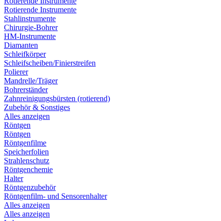
Rotierende Instrumente
Rotierende Instrumente
Stahlinstrumente
Chirurgie-Bohrer
HM-Instrumente
Diamanten
Schleifkörper
Schleifscheiben/Finierstreifen
Polierer
Mandrelle/Träger
Bohrerständer
Zahnreinigungsbürsten (rotierend)
Zubehör & Sonstiges
Alles anzeigen
Röntgen
Röntgen
Röntgenfilme
Speicherfolien
Strahlenschutz
Röntgenchemie
Halter
Röntgenzubehör
Röntgenfilm- und Sensorenhalter
Alles anzeigen
Alles anzeigen