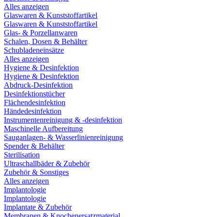
Alles anzeigen
Glaswaren & Kunststoffartikel
Glaswaren & Kunststoffartikel
Glas- & Porzellanwaren
Schalen, Dosen & Behälter
Schubladeneinsätze
Alles anzeigen
Hygiene & Desinfektion
Hygiene & Desinfektion
Abdruck-Desinfektion
Desinfektionstücher
Flächendesinfektion
Händedesinfektion
Instrumentenreinigung & -desinfektion
Maschinelle Aufbereitung
Sauganlagen- & Wasserlinienreinigung
Spender & Behälter
Sterilisation
Ultraschallbäder & Zubehör
Zubehör & Sonstiges
Alles anzeigen
Implantologie
Implantologie
Implantate & Zubehör
Membranen & Knochenersatzmaterial