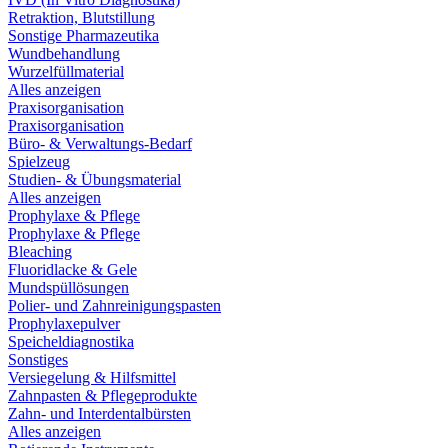
Retraktion, Blutstillung
Sonstige Pharmazeutika
Wundbehandlung
Wurzelfüllmaterial
Alles anzeigen
Praxisorganisation
Praxisorganisation
Büro- & Verwaltungs-Bedarf
Spielzeug
Studien- & Übungsmaterial
Alles anzeigen
Prophylaxe & Pflege
Prophylaxe & Pflege
Bleaching
Fluoridlacke & Gele
Mundspüllösungen
Polier- und Zahnreinigungspasten
Prophylaxepulver
Speicheldiagnostika
Sonstiges
Versiegelung & Hilfsmittel
Zahnpasten & Pflegeprodukte
Zahn- und Interdentalbürsten
Alles anzeigen