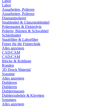
Labor
Labor
Ausarbeiten, Polieren
Ausarbeiten, Polieren
Diamantpolierer
Strahlmittel & Glanzstrahlmittel
Polierpasten & Elektrolyte
Polierer, Bürsten & Schwabbel
Schleifmittel
Staubfilter & Laborfilter
Fräser für die Frästechnik
Alles anzeigen
CAD/CAM
CAD/CAM
Blöcke & Rohlinge
Ronden
3D Druck Material
Sonstige
Alles anzeigen
Dublieren
Dublieren
Dubliermassen
Dublierzubehör & Küvetten
Sonstiges
Alles anzeigen