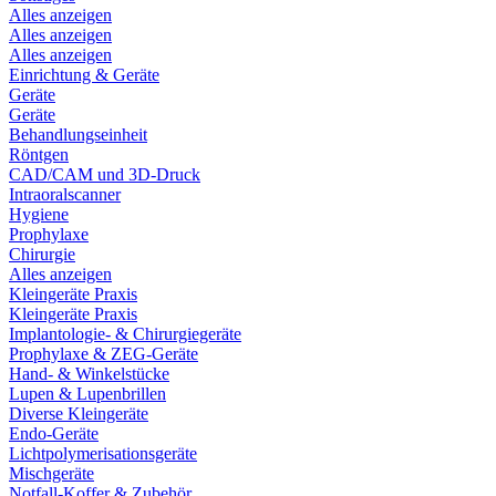
Alles anzeigen
Alles anzeigen
Alles anzeigen
Einrichtung & Geräte
Geräte
Geräte
Behandlungseinheit
Röntgen
CAD/CAM und 3D-Druck
Intraoralscanner
Hygiene
Prophylaxe
Chirurgie
Alles anzeigen
Kleingeräte Praxis
Kleingeräte Praxis
Implantologie- & Chirurgiegeräte
Prophylaxe & ZEG-Geräte
Hand- & Winkelstücke
Lupen & Lupenbrillen
Diverse Kleingeräte
Endo-Geräte
Lichtpolymerisationsgeräte
Mischgeräte
Notfall-Koffer & Zubehör