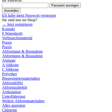
Ihr Passwort
Passwort anzeigen
Anmelden
Ich habe mein Passwort vergessen
Sie sind neu im Shop?
→ Jetzt registrieren
Kontakt
0
Warenkorb
Verbrauchsmaterial
Praxis
Praxis
Abformung & Bissnahme
Abformung & Bissnahme
Alginate
A Silikone
C Silikone
Polyether
Bissregistriermaterialien
Abformlöffel
Abformzubehör
Artikulation
Unterfütterung
Weitere Abformmaterialien
Alles anzeigen
Chirurgie