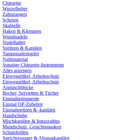
Chirurgie
Wurzelheber
Zahnzangen
Scheren
Skalpelle
Haken & Klemmen
Wundnadeln
Nadelhalter
Spritzen & Kanülen
Tamponadestopfer
Nahtmaterial
Sonstige Chirurgie-Instrumente
Alles anzeigen
Einwegartikel, Arbeitsschutz
Einwegartikel, Arbeitsschutz
Anmischblöcke
Becher, Servietten & Tücher
Einmalinstrumente
Einmal OP-Zubehör
Einmalspritzen & -kanülen
Handschuhe
Mischkanülen & Intraoraltips
Mundschutz, Gesichtsmasken
Schutzbrillen
Speichersauger & Absaugkanülen