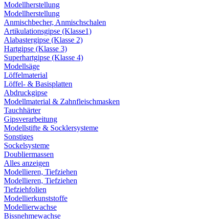
Modellherstellung
Modellherstellung
Anmischbecher, Anmischschalen
Artikulationsgipse (Klasse1)
Alabastergipse (Klasse 2)
Hartgipse (Klasse 3)
Superhartgipse (Klasse 4)
Modellsäge
Löffelmaterial
Löffel- & Basisplatten
Abdruckgipse
Modellmaterial & Zahnfleischmasken
Tauchhärter
Gipsverarbeitung
Modellstifte & Socklersysteme
Sonstiges
Sockelsysteme
Doubliermassen
Alles anzeigen
Modellieren, Tiefziehen
Modellieren, Tiefziehen
Tiefziehfolien
Modellierkunststoffe
Modellierwachse
Bissnehmewachse