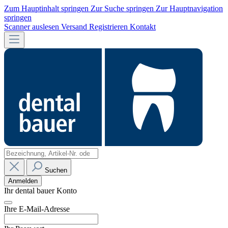
Zum Hauptinhalt springen
Zur Suche springen
Zur Hauptnavigation
springen
Scanner auslesen
Versand
Registrieren
Kontakt
Suchen
Anmelden
Ihr dental bauer Konto
Ihre E-Mail-Adresse