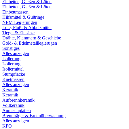
Einbetten, Gießen & Löten
Einbetten, Gießen & Löten
Einbettmassen
Hilfsmittel & Gußringe
NEM-Legierungen
Lote, Fluß- & Abbeizmittel
Tiegel & Einsätze
Drähte, Klammern & Geschiebe
Gold- & Edelmetalllegierugen
Sonstiges
Alles anzeigen
Isolierung
Isolierung
Isoliermittel
Stumpflacke
Knetmassen
Alles anzeigen
Keramik
Keramik
Aufbrennkeramik
Vollkeramik
Anmischplatten
Brennträger & Brennüberwachung
Alles anzeigen
KFO