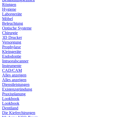
Röntgen
Hygiene
Laborgeräte
Möbel
Beleuchtung
Optische Systeme
Chirurgie
3D Drucker
Versorgung
Prophylaxe
Kleingeräte
Endodontie
Intraoralscanner
Instrumente
CAD/CAM
Alles anzeigen
Alles anzeigen
Dienstleistungen
Existenzgründung
Praxisplanung
Lookbook
Lookbook
Dentiland
Die Kieferchirurgen