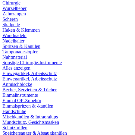
Chirurgie
Wurzelheber
Zahnzangen
Scheren
Skalpelle
Haken & Klemmen
Wundnadeln
Nadelhalter
Spritzen & Kanülen
Tamponadestopfer
Nahtmaterial
Sonstige Chirurgie-Instrumente
Alles anzeigen
Einwegartikel, Arbeitsschutz
Einwegartikel, Arbeitsschutz
Anmischblöcke
Becher, Servietten & Tücher
Einmalinstrumente
Einmal OP-Zubehör
Einmalspritzen & -kanülen
Handschuhe
Mischkanülen & Intraoraltips
Mundschutz, Gesichtsmasken
Schutzbrillen
Speichersauger & Absaugkanülen