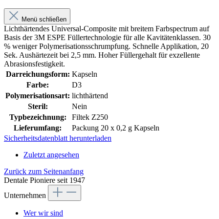
Menü schließen
Lichthärtendes Universal-Composite mit breitem Farbspectrum auf
Basis der 3M ESPE Füllertechnologie für alle Kavitätenklassen. 30
% weniger Polymerisationsschrumpfung. Schnelle Applikation, 20
Sek. Aushärtezeit bei 2,5 mm. Hoher Füllergehalt für exzellente
Abrasionsfestigkeit.
Darreichungsform:
Kapseln
Farbe:
D3
Polymerisationsart:
lichthärtend
Steril:
Nein
Typbezeichnung:
Filtek Z250
Lieferumfang:
Packung 20 x 0,2 g Kapseln
Sicherheitsdatenblatt herunterladen
Zuletzt angesehen
Zurück zum Seitenanfang
Dentale Pioniere seit 1947
Unternehmen
Wer wir sind