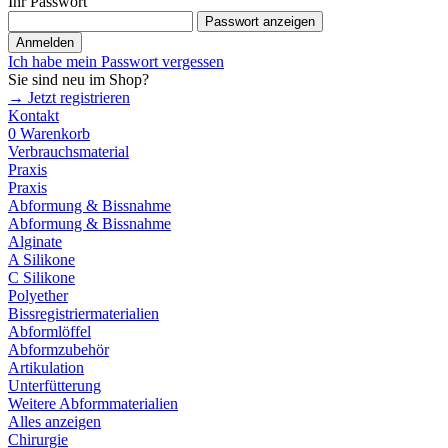
Ihr Passwort
Passwort anzeigen
Anmelden
Ich habe mein Passwort vergessen
Sie sind neu im Shop?
→ Jetzt registrieren
Kontakt
0
Warenkorb
Verbrauchsmaterial
Praxis
Praxis
Abformung & Bissnahme
Abformung & Bissnahme
Alginate
A Silikone
C Silikone
Polyether
Bissregistriermaterialien
Abformlöffel
Abformzubehör
Artikulation
Unterfütterung
Weitere Abformmaterialien
Alles anzeigen
Chirurgie