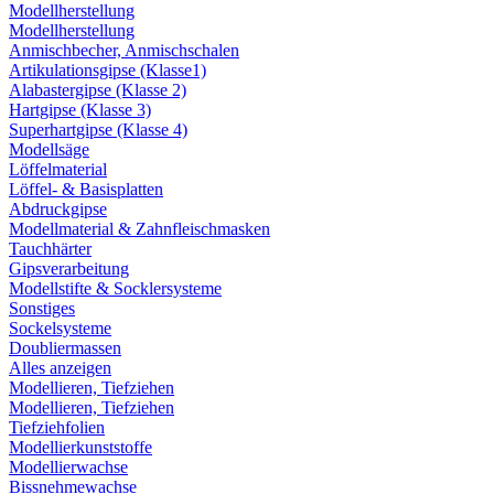
Modellherstellung
Modellherstellung
Anmischbecher, Anmischschalen
Artikulationsgipse (Klasse1)
Alabastergipse (Klasse 2)
Hartgipse (Klasse 3)
Superhartgipse (Klasse 4)
Modellsäge
Löffelmaterial
Löffel- & Basisplatten
Abdruckgipse
Modellmaterial & Zahnfleischmasken
Tauchhärter
Gipsverarbeitung
Modellstifte & Socklersysteme
Sonstiges
Sockelsysteme
Doubliermassen
Alles anzeigen
Modellieren, Tiefziehen
Modellieren, Tiefziehen
Tiefziehfolien
Modellierkunststoffe
Modellierwachse
Bissnehmewachse