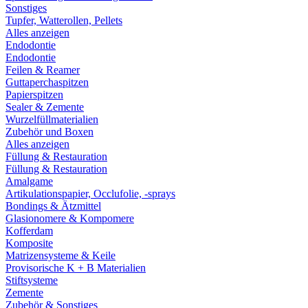
Sonstiges
Tupfer, Watterollen, Pellets
Alles anzeigen
Endodontie
Endodontie
Feilen & Reamer
Guttaperchaspitzen
Papierspitzen
Sealer & Zemente
Wurzelfüllmaterialien
Zubehör und Boxen
Alles anzeigen
Füllung & Restauration
Füllung & Restauration
Amalgame
Artikulationspapier, Occlufolie, -sprays
Bondings & Ätzmittel
Glasionomere & Kompomere
Kofferdam
Komposite
Matrizensysteme & Keile
Provisorische K + B Materialien
Stiftsysteme
Zemente
Zubehör & Sonstiges