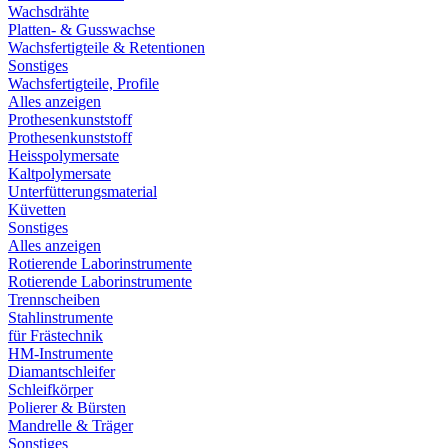
Wachsdrähte
Platten- & Gusswachse
Wachsfertigteile & Retentionen
Sonstiges
Wachsfertigteile, Profile
Alles anzeigen
Prothesenkunststoff
Prothesenkunststoff
Heisspolymersate
Kaltpolymersate
Unterfütterungsmaterial
Küvetten
Sonstiges
Alles anzeigen
Rotierende Laborinstrumente
Rotierende Laborinstrumente
Trennscheiben
Stahlinstrumente
für Frästechnik
HM-Instrumente
Diamantschleifer
Schleifkörper
Polierer & Bürsten
Mandrelle & Träger
Sonstiges