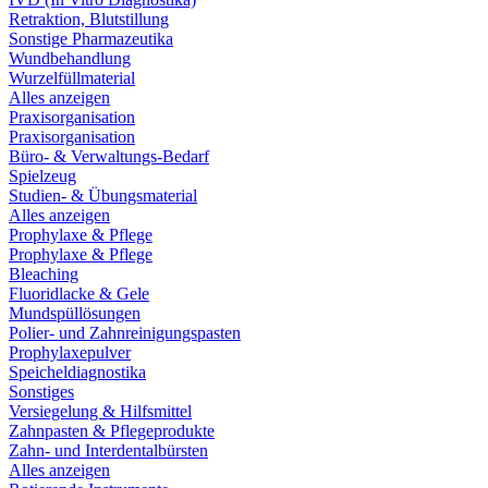
Retraktion, Blutstillung
Sonstige Pharmazeutika
Wundbehandlung
Wurzelfüllmaterial
Alles anzeigen
Praxisorganisation
Praxisorganisation
Büro- & Verwaltungs-Bedarf
Spielzeug
Studien- & Übungsmaterial
Alles anzeigen
Prophylaxe & Pflege
Prophylaxe & Pflege
Bleaching
Fluoridlacke & Gele
Mundspüllösungen
Polier- und Zahnreinigungspasten
Prophylaxepulver
Speicheldiagnostika
Sonstiges
Versiegelung & Hilfsmittel
Zahnpasten & Pflegeprodukte
Zahn- und Interdentalbürsten
Alles anzeigen