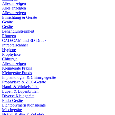
Alles anzeigen
Alles anzeigen
Alles anzeigen
Einrichtung & Geräte
Geräte
Geräte
Behandlungseinheit
Röntgen
CAD/CAM und 3D-Druck
Intraoralscanner
Hygiene
Prophylaxe
Chirurgie
Alles anzeigen
Kleingeräte Praxis
Kleingeräte Praxis
Implantologie- & Chirurgiegeräte
Prophylaxe & ZEG-Geräte
Hand- & Winkelstücke
Lupen & Lupenbrillen
Diverse Kleingeräte
Endo-Geräte
Lichtpolymerisationsgeräte
Mischgeräte
Notfall-Koffer & Zubehör