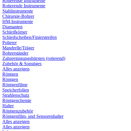
Rotierende Instrumente
Rotierende Instrumente
Stahlinstrumente
Chirurgie-Bohrer
HM-Instrumente
Diamanten
Schleifkörper
Schleifscheiben/Finierstreifen
Polierer
Mandrelle/Träger
Bohrerständer
Zahnreinigungsbürsten (rotierend)
Zubehör & Sonstiges
Alles anzeigen
Röntgen
Röntgen
Röntgenfilme
Speicherfolien
Strahlenschutz
Röntgenchemie
Halter
Röntgenzubehör
Röntgenfilm- und Sensorenhalter
Alles anzeigen
Alles anzeigen