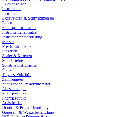
Alles anzeigen
Instrumente
Instrumente
Excavatoren & Schmelzmeissel
Feilen
Füllungsinstrumente
Instrumenteneinsätze
Instrumentenmarkierung
Messer
Mischinstrumente
Pinzetten
Scaler & Küretten
Schleifsteine
Sonstige Instrumente
Spiegel
Trays & Zubehör
Zahnreiniger
Zahnsonden, Paradontometer
Alles anzeigen
Pharmazeutika
Pharmazeutika
Anästhetika
Dentin- & Pulpabehandlung
Gangrän- & Wurzelbehandlung
IVD (In Vitro Diagnostika)