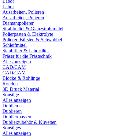
Labor
Labor
Ausarbeiten, Polieren
Ausarbeiten, Polieren
Diamantpolierer
Strahlmittel & Glanzstrahlmittel
Polierpasten & Elektrolyte
Polierer, Bürsten & Schwabbel
Schleifmittel
Staubfilter & Laborfilter
Fräser für die Frästechnik
Alles anzeigen
CAD/CAM
CAD/CAM
Blöcke & Rohlinge
Ronden
3D Druck Material
Sonstige
Alles anzeigen
Dublieren
Dublieren
Dubliermassen
Dublierzubehör & Küvetten
Sonstiges
Alles anzeigen