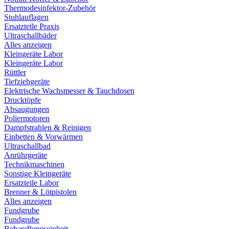
Thermodesinfektor-Zubehör
Stuhlauflagen
Ersatzteile Praxis
Ultraschallbäder
Alles anzeigen
Kleingeräte Labor
Kleingeräte Labor
Rüttler
Tiefziehgeräte
Elektrische Wachsmesser & Tauchdosen
Drucktöpfe
Absaugungen
Poliermotoren
Dampfstrahlen & Reinigen
Einbetten & Vorwärmen
Ultraschallbad
Anrührgeräte
Technikmaschinen
Sonstige Kleingeräte
Ersatzteile Labor
Brenner & Lötpistolen
Alles anzeigen
Fundgrube
Fundgrube
Behandlungseinheit