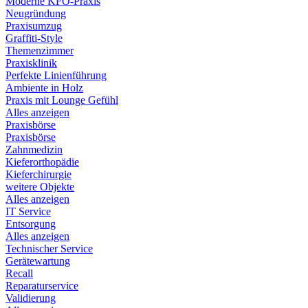
Moderne KFO-Praxis
Neugründung
Praxisumzug
Graffiti-Style
Themenzimmer
Praxisklinik
Perfekte Linienführung
Ambiente in Holz
Praxis mit Lounge Gefühl
Alles anzeigen
Praxisbörse
Praxisbörse
Zahnmedizin
Kieferorthopädie
Kieferchirurgie
weitere Objekte
Alles anzeigen
IT Service
Entsorgung
Alles anzeigen
Technischer Service
Gerätewartung
Recall
Reparaturservice
Validierung