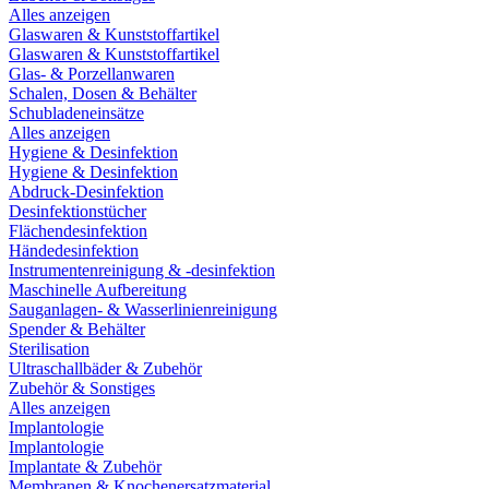
Alles anzeigen
Glaswaren & Kunststoffartikel
Glaswaren & Kunststoffartikel
Glas- & Porzellanwaren
Schalen, Dosen & Behälter
Schubladeneinsätze
Alles anzeigen
Hygiene & Desinfektion
Hygiene & Desinfektion
Abdruck-Desinfektion
Desinfektionstücher
Flächendesinfektion
Händedesinfektion
Instrumentenreinigung & -desinfektion
Maschinelle Aufbereitung
Sauganlagen- & Wasserlinienreinigung
Spender & Behälter
Sterilisation
Ultraschallbäder & Zubehör
Zubehör & Sonstiges
Alles anzeigen
Implantologie
Implantologie
Implantate & Zubehör
Membranen & Knochenersatzmaterial