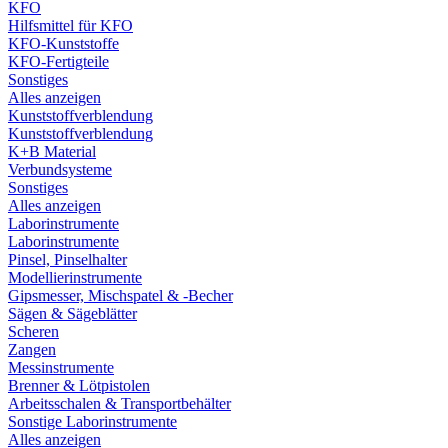
KFO
Hilfsmittel für KFO
KFO-Kunststoffe
KFO-Fertigteile
Sonstiges
Alles anzeigen
Kunststoffverblendung
Kunststoffverblendung
K+B Material
Verbundsysteme
Sonstiges
Alles anzeigen
Laborinstrumente
Laborinstrumente
Pinsel, Pinselhalter
Modellierinstrumente
Gipsmesser, Mischspatel & -Becher
Sägen & Sägeblätter
Scheren
Zangen
Messinstrumente
Brenner & Lötpistolen
Arbeitsschalen & Transportbehälter
Sonstige Laborinstrumente
Alles anzeigen