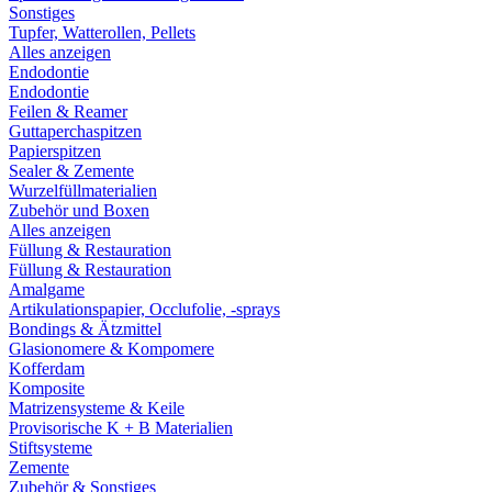
Sonstiges
Tupfer, Watterollen, Pellets
Alles anzeigen
Endodontie
Endodontie
Feilen & Reamer
Guttaperchaspitzen
Papierspitzen
Sealer & Zemente
Wurzelfüllmaterialien
Zubehör und Boxen
Alles anzeigen
Füllung & Restauration
Füllung & Restauration
Amalgame
Artikulationspapier, Occlufolie, -sprays
Bondings & Ätzmittel
Glasionomere & Kompomere
Kofferdam
Komposite
Matrizensysteme & Keile
Provisorische K + B Materialien
Stiftsysteme
Zemente
Zubehör & Sonstiges