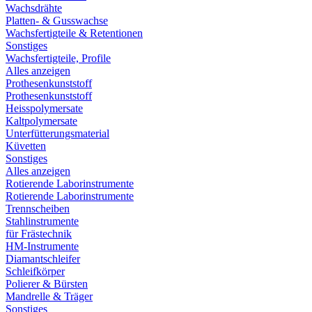
Wachsdrähte
Platten- & Gusswachse
Wachsfertigteile & Retentionen
Sonstiges
Wachsfertigteile, Profile
Alles anzeigen
Prothesenkunststoff
Prothesenkunststoff
Heisspolymersate
Kaltpolymersate
Unterfütterungsmaterial
Küvetten
Sonstiges
Alles anzeigen
Rotierende Laborinstrumente
Rotierende Laborinstrumente
Trennscheiben
Stahlinstrumente
für Frästechnik
HM-Instrumente
Diamantschleifer
Schleifkörper
Polierer & Bürsten
Mandrelle & Träger
Sonstiges