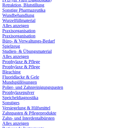
Retraktion, Blutstillung
Sonstige Pharmazeutika
Wundbehandlung
Wurzelfüllmaterial
Alles anzeigen
Praxisorganisation
Praxisorganisation
Büro- & Verwaltungs-Bedarf
Spielzeug
Studien- & Übungsmaterial
Alles anzeigen
Prophylaxe & Pflege
Prophylaxe & Pflege
Bleaching
Fluoridlacke & Gele
Mundspüllösungen
Polier- und Zahnreinigungspasten
Prophylaxepulver
Speicheldiagnostika
Sonstiges
Versiegelung & Hilfsmittel
Zahnpasten & Pflegeprodukte
Zahn- und Interdentalbürsten
Alles anzeigen