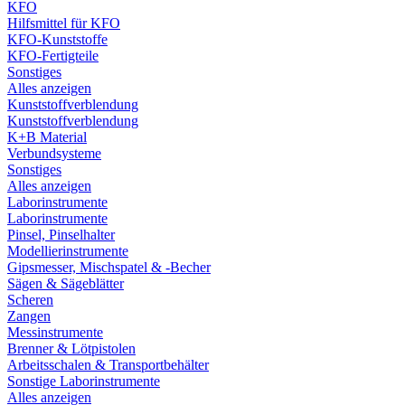
KFO
Hilfsmittel für KFO
KFO-Kunststoffe
KFO-Fertigteile
Sonstiges
Alles anzeigen
Kunststoffverblendung
Kunststoffverblendung
K+B Material
Verbundsysteme
Sonstiges
Alles anzeigen
Laborinstrumente
Laborinstrumente
Pinsel, Pinselhalter
Modellierinstrumente
Gipsmesser, Mischspatel & -Becher
Sägen & Sägeblätter
Scheren
Zangen
Messinstrumente
Brenner & Lötpistolen
Arbeitsschalen & Transportbehälter
Sonstige Laborinstrumente
Alles anzeigen