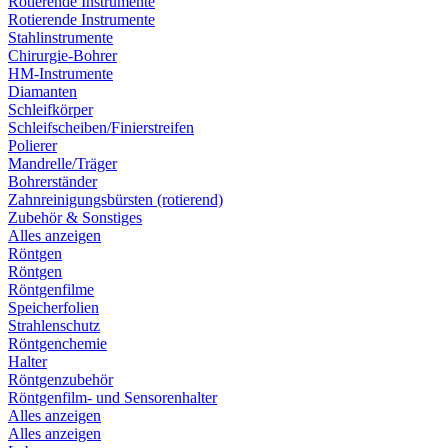
Rotierende Instrumente
Rotierende Instrumente
Stahlinstrumente
Chirurgie-Bohrer
HM-Instrumente
Diamanten
Schleifkörper
Schleifscheiben/Finierstreifen
Polierer
Mandrelle/Träger
Bohrerständer
Zahnreinigungsbürsten (rotierend)
Zubehör & Sonstiges
Alles anzeigen
Röntgen
Röntgen
Röntgenfilme
Speicherfolien
Strahlenschutz
Röntgenchemie
Halter
Röntgenzubehör
Röntgenfilm- und Sensorenhalter
Alles anzeigen
Alles anzeigen