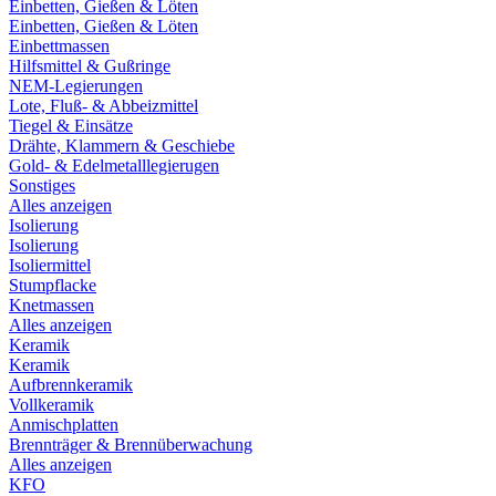
Einbetten, Gießen & Löten
Einbetten, Gießen & Löten
Einbettmassen
Hilfsmittel & Gußringe
NEM-Legierungen
Lote, Fluß- & Abbeizmittel
Tiegel & Einsätze
Drähte, Klammern & Geschiebe
Gold- & Edelmetalllegierugen
Sonstiges
Alles anzeigen
Isolierung
Isolierung
Isoliermittel
Stumpflacke
Knetmassen
Alles anzeigen
Keramik
Keramik
Aufbrennkeramik
Vollkeramik
Anmischplatten
Brennträger & Brennüberwachung
Alles anzeigen
KFO