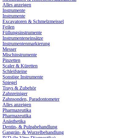
Alles anzeigen
Instrumente
Instrumente
Excavatoren & Schmelzmeissel
Feilen
Füllungsinstrumente
Instrumenteneinsätze
Instrumentenmarkierung
Messer
Mischinstrumente
Pinzetten
Scaler & Küretten
Schleifsteine
Sonstige Instrumente
Spiegel
Trays & Zubehör
Zahnreiniger
Zahnsonden, Paradontometer
Alles anzeigen
Pharmazeutika
Pharmazeutika
Anästhetika
Dentin- & Pulpabehandlung
Gangrän- & Wurzelbehandlung
IVD (In Vitro Diagnostika)