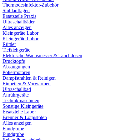
Thermodesinfektor-Zubehör
Stuhlauflagen
Ersatzteile Praxis
Ultraschallbäder
Alles anzeigen
Kleingeräte Labor
Kleingeräte Labor
Rüttler
Tiefziehgeräte
Elektrische Wachsmesser & Tauchdosen
Drucktöpfe
Absaugungen
Poliermotoren
Dampfstrahlen & Reinigen
Einbetten & Vorwärmen
Ultraschallbad
Anrührgeräte
Technikmaschinen
Sonstige Kleingeräte
Ersatzteile Labor
Brenner & Lötpistolen
Alles anzeigen
Fundgrube
Fundgrube
Behandlungseinheit