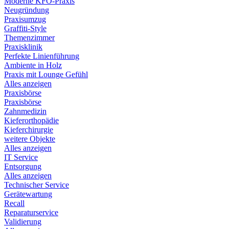
Moderne KFO-Praxis
Neugründung
Praxisumzug
Graffiti-Style
Themenzimmer
Praxisklinik
Perfekte Linienführung
Ambiente in Holz
Praxis mit Lounge Gefühl
Alles anzeigen
Praxisbörse
Praxisbörse
Zahnmedizin
Kieferorthopädie
Kieferchirurgie
weitere Objekte
Alles anzeigen
IT Service
Entsorgung
Alles anzeigen
Technischer Service
Gerätewartung
Recall
Reparaturservice
Validierung