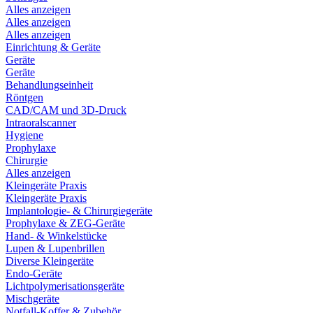
Alles anzeigen
Alles anzeigen
Alles anzeigen
Einrichtung & Geräte
Geräte
Geräte
Behandlungseinheit
Röntgen
CAD/CAM und 3D-Druck
Intraoralscanner
Hygiene
Prophylaxe
Chirurgie
Alles anzeigen
Kleingeräte Praxis
Kleingeräte Praxis
Implantologie- & Chirurgiegeräte
Prophylaxe & ZEG-Geräte
Hand- & Winkelstücke
Lupen & Lupenbrillen
Diverse Kleingeräte
Endo-Geräte
Lichtpolymerisationsgeräte
Mischgeräte
Notfall-Koffer & Zubehör