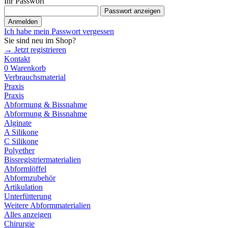
Ihr Passwort
Passwort anzeigen
Anmelden
Ich habe mein Passwort vergessen
Sie sind neu im Shop?
→ Jetzt registrieren
Kontakt
0
Warenkorb
Verbrauchsmaterial
Praxis
Praxis
Abformung & Bissnahme
Abformung & Bissnahme
Alginate
A Silikone
C Silikone
Polyether
Bissregistriermaterialien
Abformlöffel
Abformzubehör
Artikulation
Unterfütterung
Weitere Abformmaterialien
Alles anzeigen
Chirurgie