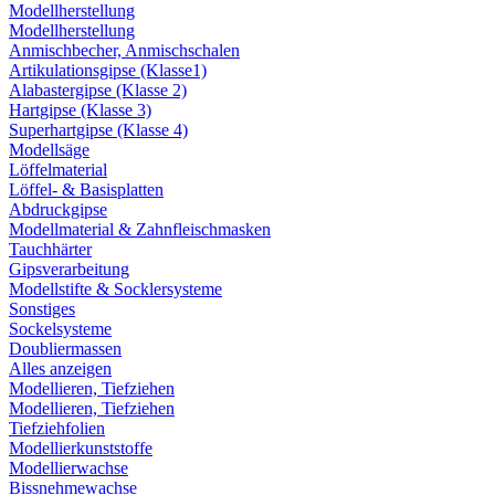
Modellherstellung
Modellherstellung
Anmischbecher, Anmischschalen
Artikulationsgipse (Klasse1)
Alabastergipse (Klasse 2)
Hartgipse (Klasse 3)
Superhartgipse (Klasse 4)
Modellsäge
Löffelmaterial
Löffel- & Basisplatten
Abdruckgipse
Modellmaterial & Zahnfleischmasken
Tauchhärter
Gipsverarbeitung
Modellstifte & Socklersysteme
Sonstiges
Sockelsysteme
Doubliermassen
Alles anzeigen
Modellieren, Tiefziehen
Modellieren, Tiefziehen
Tiefziehfolien
Modellierkunststoffe
Modellierwachse
Bissnehmewachse