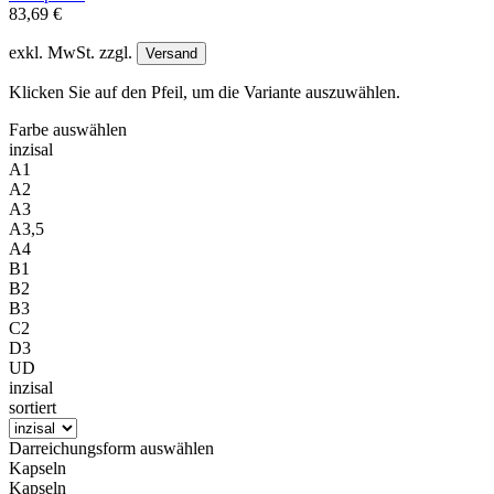
83,69 €
exkl. MwSt. zzgl.
Versand
Klicken Sie auf den Pfeil, um die Variante auszuwählen.
Farbe
auswählen
inzisal
A1
A2
A3
A3,5
A4
B1
B2
B3
C2
D3
UD
inzisal
sortiert
Darreichungsform
auswählen
Kapseln
Kapseln