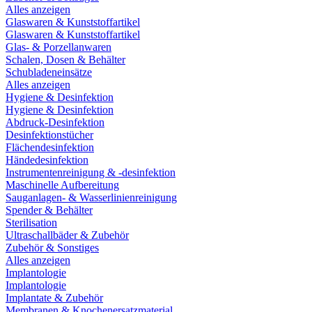
Alles anzeigen
Glaswaren & Kunststoffartikel
Glaswaren & Kunststoffartikel
Glas- & Porzellanwaren
Schalen, Dosen & Behälter
Schubladeneinsätze
Alles anzeigen
Hygiene & Desinfektion
Hygiene & Desinfektion
Abdruck-Desinfektion
Desinfektionstücher
Flächendesinfektion
Händedesinfektion
Instrumentenreinigung & -desinfektion
Maschinelle Aufbereitung
Sauganlagen- & Wasserlinienreinigung
Spender & Behälter
Sterilisation
Ultraschallbäder & Zubehör
Zubehör & Sonstiges
Alles anzeigen
Implantologie
Implantologie
Implantate & Zubehör
Membranen & Knochenersatzmaterial