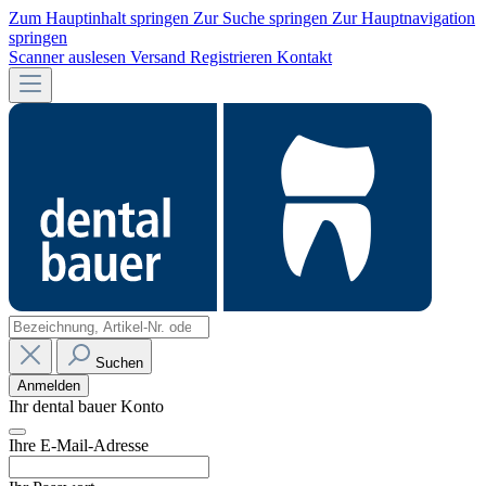
Zum Hauptinhalt springen
Zur Suche springen
Zur Hauptnavigation
springen
Scanner auslesen
Versand
Registrieren
Kontakt
Suchen
Anmelden
Ihr dental bauer Konto
Ihre E-Mail-Adresse