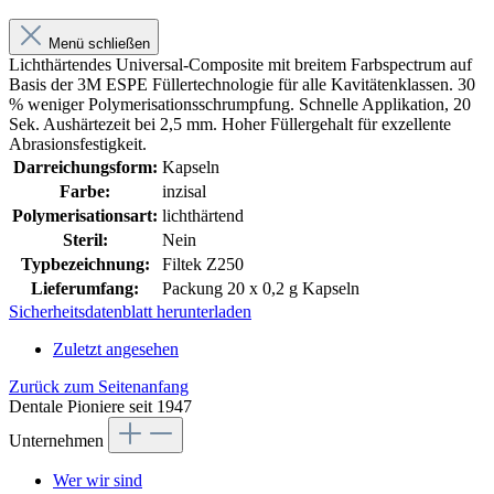
Menü schließen
Lichthärtendes Universal-Composite mit breitem Farbspectrum auf
Basis der 3M ESPE Füllertechnologie für alle Kavitätenklassen. 30
% weniger Polymerisationsschrumpfung. Schnelle Applikation, 20
Sek. Aushärtezeit bei 2,5 mm. Hoher Füllergehalt für exzellente
Abrasionsfestigkeit.
Darreichungsform:
Kapseln
Farbe:
inzisal
Polymerisationsart:
lichthärtend
Steril:
Nein
Typbezeichnung:
Filtek Z250
Lieferumfang:
Packung 20 x 0,2 g Kapseln
Sicherheitsdatenblatt herunterladen
Zuletzt angesehen
Zurück zum Seitenanfang
Dentale Pioniere seit 1947
Unternehmen
Wer wir sind