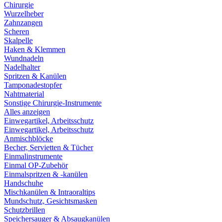
Chirurgie
Wurzelheber
Zahnzangen
Scheren
Skalpelle
Haken & Klemmen
Wundnadeln
Nadelhalter
Spritzen & Kanülen
Tamponadestopfer
Nahtmaterial
Sonstige Chirurgie-Instrumente
Alles anzeigen
Einwegartikel, Arbeitsschutz
Einwegartikel, Arbeitsschutz
Anmischblöcke
Becher, Servietten & Tücher
Einmalinstrumente
Einmal OP-Zubehör
Einmalspritzen & -kanülen
Handschuhe
Mischkanülen & Intraoraltips
Mundschutz, Gesichtsmasken
Schutzbrillen
Speichersauger & Absaugkanülen