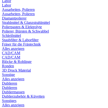
Labor
Labor
Ausarbeiten, Polieren
Ausarbeiten, Polieren
Diamantpolierer
Strahlmittel & Glanzstrahlmittel
Polierpasten & Elektrolyte
Polierer, Bürsten & Schwabbel
Schleifmittel
Staubfilter & Laborfilter
Fräser für die Frästechnik
Alles anzeigen
CAD/CAM
CAD/CAM
Blöcke & Rohlinge
Ronden
3D Druck Material
Sonstige
Alles anzeigen
Dublieren
Dublieren
Dubliermassen
Dublierzubehör & Küvetten
Sonstiges
Alles anzeigen