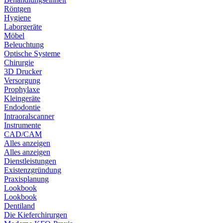
Röntgen
Hygiene
Laborgeräte
Möbel
Beleuchtung
Optische Systeme
Chirurgie
3D Drucker
Versorgung
Prophylaxe
Kleingeräte
Endodontie
Intraoralscanner
Instrumente
CAD/CAM
Alles anzeigen
Alles anzeigen
Dienstleistungen
Existenzgründung
Praxisplanung
Lookbook
Lookbook
Dentiland
Die Kieferchirurgen