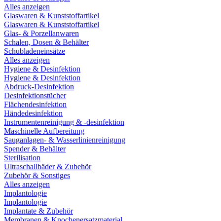
Alles anzeigen
Glaswaren & Kunststoffartikel
Glaswaren & Kunststoffartikel
Glas- & Porzellanwaren
Schalen, Dosen & Behälter
Schubladeneinsätze
Alles anzeigen
Hygiene & Desinfektion
Hygiene & Desinfektion
Abdruck-Desinfektion
Desinfektionstücher
Flächendesinfektion
Händedesinfektion
Instrumentenreinigung & -desinfektion
Maschinelle Aufbereitung
Sauganlagen- & Wasserlinienreinigung
Spender & Behälter
Sterilisation
Ultraschallbäder & Zubehör
Zubehör & Sonstiges
Alles anzeigen
Implantologie
Implantologie
Implantate & Zubehör
Membranen & Knochenersatzmaterial