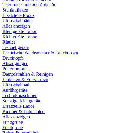
Thermodesinfektor-Zubehör
Stuhlauflagen
Ersatzteile Praxis
Ultraschallbäder
Alles anzeigen
Kleingeräte Labor
Kleingeräte Labor
Rüttler
Tiefziehgeräte
Elektrische Wachsmesser & Tauchdosen
Drucktöpfe
Absaugungen
Poliermotoren
Dampfstrahlen & Reinigen
Einbetten & Vorwärmen
Ultraschallbad
Anrührgeräte
Technikmaschinen
Sonstige Kleingeräte
Ersatzteile Labor
Brenner & Lötpistolen
Alles anzeigen
Fundgrube
Fundgrube
Behandlungseinheit