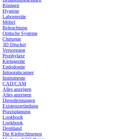
Röntgen
Hygiene
Laborgeräte
Möbel
Beleuchtung
Optische Systeme
Chirurgie
3D Drucker
Versorgung
Prophylaxe
Kleingeräte
Endodontie
Intraoralscanner
Instrumente
CAD/CAM
Alles anzeigen
Alles anzeigen
Dienstleistungen
Existenzgründung
Praxisplanung
Lookbook
Lookbook
Dentiland
Die Kieferchirurgen