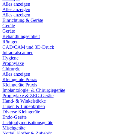
Alles anzeigen
Alles anzeigen
Alles anzeigen
Einrichtung & Geräte
Geräte
Geräte
Behandlungseinheit
Röntgen
CAD/CAM und 3D-Druck
Intraoralscanner
Hygiene
Prophylaxe
Chirurgie
Alles anzeigen
Kleingeräte Praxis
Kleingeräte Praxis
Implantologie- & Chirurgiegeräte
Prophylaxe & ZEG-Geräte
Hand- & Winkelstücke
Lupen & Lupenbrillen
Diverse Kleingeräte
Endo-Geräte
Lichtpolymerisationsgeräte
Mischgeräte
Notfall-Koffer & Zubehör