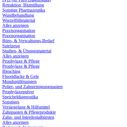
Retraktion, Blutstillung
Sonstige Pharmazeutika
Wundbehandlung
Wurzelfüllmaterial
Alles anzeigen
Praxisorganisation
Praxisorganisation
Büro- & Verwaltungs-Bedarf
Spielzeug
Studien- & Übungsmaterial
Alles anzeigen
Prophylaxe & Pflege
Prophylaxe & Pflege
Bleaching
Fluoridlacke & Gele
Mundspüllösungen
Polier- und Zahnreinigungspasten
Prophylaxepulver
Speicheldiagnostika
Sonstiges
Versiegelung & Hilfsmittel
Zahnpasten & Pflegeprodukte
Zahn- und Interdentalbürsten
Alles anzeigen