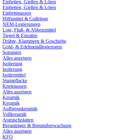
Einbetten, Gießen & Löten
Einbetten, Gießen & Löten
Einbettmassen
Hilfsmittel & Gußringe
NEM-Legierungen
Lote, Fluß- & Abbeizmittel
Tiegel & Einsätze
Drähte, Klammern & Geschiebe
Gold- & Edelmetalllegierugen
Sonstiges
Alles anzeigen
Isolierung
Isolierung
Isoliermittel
Stumpflacke
Knetmassen
Alles anzeigen
Keramik
Keramik
Aufbrennkeramik
Vollkeramik
Anmischplatten
Brennträger & Brennüberwachung
Alles anzeigen
KFO