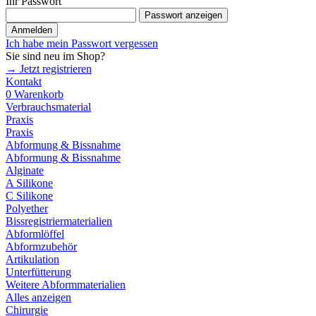
Ihr Passwort
Passwort anzeigen
Anmelden
Ich habe mein Passwort vergessen
Sie sind neu im Shop?
→ Jetzt registrieren
Kontakt
0
Warenkorb
Verbrauchsmaterial
Praxis
Praxis
Abformung & Bissnahme
Abformung & Bissnahme
Alginate
A Silikone
C Silikone
Polyether
Bissregistriermaterialien
Abformlöffel
Abformzubehör
Artikulation
Unterfütterung
Weitere Abformmaterialien
Alles anzeigen
Chirurgie