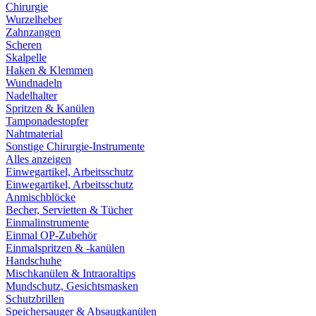
Chirurgie
Wurzelheber
Zahnzangen
Scheren
Skalpelle
Haken & Klemmen
Wundnadeln
Nadelhalter
Spritzen & Kanülen
Tamponadestopfer
Nahtmaterial
Sonstige Chirurgie-Instrumente
Alles anzeigen
Einwegartikel, Arbeitsschutz
Einwegartikel, Arbeitsschutz
Anmischblöcke
Becher, Servietten & Tücher
Einmalinstrumente
Einmal OP-Zubehör
Einmalspritzen & -kanülen
Handschuhe
Mischkanülen & Intraoraltips
Mundschutz, Gesichtsmasken
Schutzbrillen
Speichersauger & Absaugkanülen