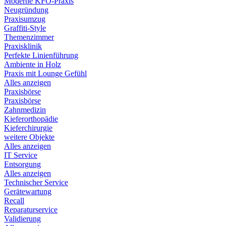
Moderne KFO-Praxis
Neugründung
Praxisumzug
Graffiti-Style
Themenzimmer
Praxisklinik
Perfekte Linienführung
Ambiente in Holz
Praxis mit Lounge Gefühl
Alles anzeigen
Praxisbörse
Praxisbörse
Zahnmedizin
Kieferorthopädie
Kieferchirurgie
weitere Objekte
Alles anzeigen
IT Service
Entsorgung
Alles anzeigen
Technischer Service
Gerätewartung
Recall
Reparaturservice
Validierung