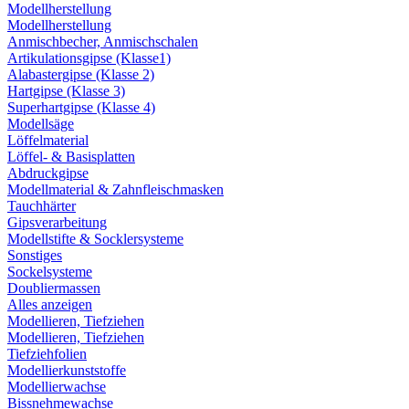
Modellherstellung
Modellherstellung
Anmischbecher, Anmischschalen
Artikulationsgipse (Klasse1)
Alabastergipse (Klasse 2)
Hartgipse (Klasse 3)
Superhartgipse (Klasse 4)
Modellsäge
Löffelmaterial
Löffel- & Basisplatten
Abdruckgipse
Modellmaterial & Zahnfleischmasken
Tauchhärter
Gipsverarbeitung
Modellstifte & Socklersysteme
Sonstiges
Sockelsysteme
Doubliermassen
Alles anzeigen
Modellieren, Tiefziehen
Modellieren, Tiefziehen
Tiefziehfolien
Modellierkunststoffe
Modellierwachse
Bissnehmewachse