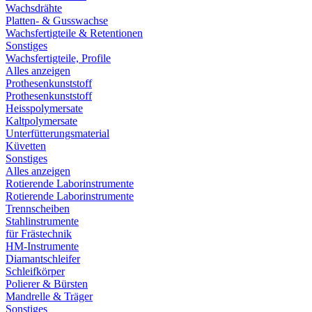
Wachsdrähte
Platten- & Gusswachse
Wachsfertigteile & Retentionen
Sonstiges
Wachsfertigteile, Profile
Alles anzeigen
Prothesenkunststoff
Prothesenkunststoff
Heisspolymersate
Kaltpolymersate
Unterfütterungsmaterial
Küvetten
Sonstiges
Alles anzeigen
Rotierende Laborinstrumente
Rotierende Laborinstrumente
Trennscheiben
Stahlinstrumente
für Frästechnik
HM-Instrumente
Diamantschleifer
Schleifkörper
Polierer & Bürsten
Mandrelle & Träger
Sonstiges