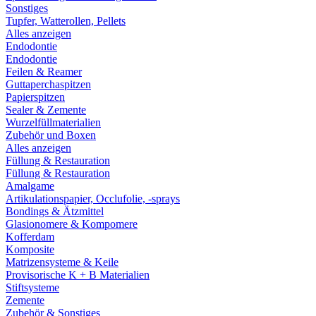
Sonstiges
Tupfer, Watterollen, Pellets
Alles anzeigen
Endodontie
Endodontie
Feilen & Reamer
Guttaperchaspitzen
Papierspitzen
Sealer & Zemente
Wurzelfüllmaterialien
Zubehör und Boxen
Alles anzeigen
Füllung & Restauration
Füllung & Restauration
Amalgame
Artikulationspapier, Occlufolie, -sprays
Bondings & Ätzmittel
Glasionomere & Kompomere
Kofferdam
Komposite
Matrizensysteme & Keile
Provisorische K + B Materialien
Stiftsysteme
Zemente
Zubehör & Sonstiges