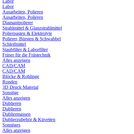
Labor
Labor
Ausarbeiten, Polieren
Ausarbeiten, Polieren
Diamantpolierer
Strahlmittel & Glanzstrahlmittel
Polierpasten & Elektrolyte
Polierer, Bürsten & Schwabbel
Schleifmittel
Staubfilter & Laborfilter
Fräser für die Frästechnik
Alles anzeigen
CAD/CAM
CAD/CAM
Blöcke & Rohlinge
Ronden
3D Druck Material
Sonstige
Alles anzeigen
Dublieren
Dublieren
Dubliermassen
Dublierzubehör & Küvetten
Sonstiges
Alles anzeigen