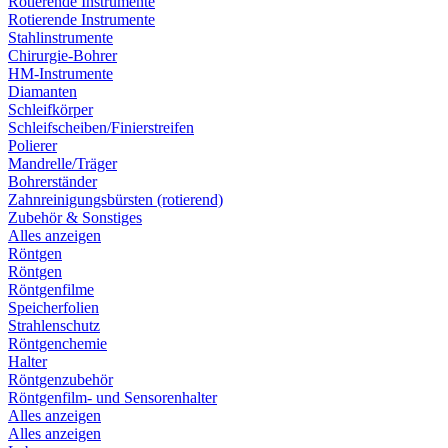
Rotierende Instrumente
Rotierende Instrumente
Stahlinstrumente
Chirurgie-Bohrer
HM-Instrumente
Diamanten
Schleifkörper
Schleifscheiben/Finierstreifen
Polierer
Mandrelle/Träger
Bohrerständer
Zahnreinigungsbürsten (rotierend)
Zubehör & Sonstiges
Alles anzeigen
Röntgen
Röntgen
Röntgenfilme
Speicherfolien
Strahlenschutz
Röntgenchemie
Halter
Röntgenzubehör
Röntgenfilm- und Sensorenhalter
Alles anzeigen
Alles anzeigen