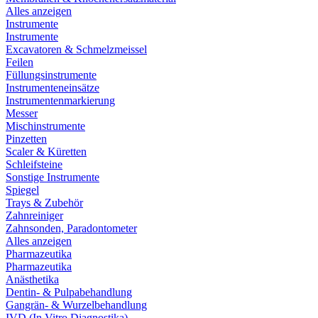
Alles anzeigen
Instrumente
Instrumente
Excavatoren & Schmelzmeissel
Feilen
Füllungsinstrumente
Instrumenteneinsätze
Instrumentenmarkierung
Messer
Mischinstrumente
Pinzetten
Scaler & Küretten
Schleifsteine
Sonstige Instrumente
Spiegel
Trays & Zubehör
Zahnreiniger
Zahnsonden, Paradontometer
Alles anzeigen
Pharmazeutika
Pharmazeutika
Anästhetika
Dentin- & Pulpabehandlung
Gangrän- & Wurzelbehandlung
IVD (In Vitro Diagnostika)