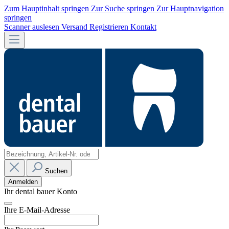
Zum Hauptinhalt springen
Zur Suche springen
Zur Hauptnavigation
springen
Scanner auslesen
Versand
Registrieren
Kontakt
Suchen
Anmelden
Ihr dental bauer Konto
Ihre E-Mail-Adresse