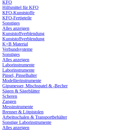
KFO
Hilfsmittel für KFO
KFO-Kunststoffe
KFO-Fertigteile
Sonstiges
Alles anzeigen
Kunststoffverblendung
Kunststoffverblendung
K+B Material
Verbundsysteme
Sonstiges
Alles anzeigen
Laborinstrumente
Laborinstrumente
Pinsel, Pinselhalter
Modellierinstrumente
Gipsmesser, Mischspatel & -Becher
Sägen & Sägeblätter
Scheren
Zangen
Messinstrumente
Brenner & Lötpistolen
Arbeitsschalen & Transportbehälter
Sonstige Laborinstrumente
Alles anzeigen