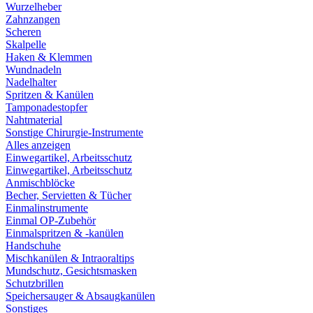
Wurzelheber
Zahnzangen
Scheren
Skalpelle
Haken & Klemmen
Wundnadeln
Nadelhalter
Spritzen & Kanülen
Tamponadestopfer
Nahtmaterial
Sonstige Chirurgie-Instrumente
Alles anzeigen
Einwegartikel, Arbeitsschutz
Einwegartikel, Arbeitsschutz
Anmischblöcke
Becher, Servietten & Tücher
Einmalinstrumente
Einmal OP-Zubehör
Einmalspritzen & -kanülen
Handschuhe
Mischkanülen & Intraoraltips
Mundschutz, Gesichtsmasken
Schutzbrillen
Speichersauger & Absaugkanülen
Sonstiges