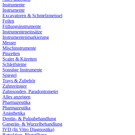
Instrumente
Instrumente
Excavatoren & Schmelzmeissel
Feilen
Füllungsinstrumente
Instrumenteneinsätze
Instrumentenmarkierung
Messer
Mischinstrumente
Pinzetten
Scaler & Küretten
Schleifsteine
Sonstige Instrumente
Spiegel
Trays & Zubehör
Zahnreiniger
Zahnsonden, Paradontometer
Alles anzeigen
Pharmazeutika
Pharmazeutika
Anästhetika
Dentin- & Pulpabehandlung
Gangrän- & Wurzelbehandlung
IVD (In Vitro Diagnostika)
Retraktion, Blutstillung