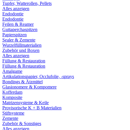
Tupfer, Watterollen, Pellets
Alles anzeigen
Endodontie
Endodontie
Feilen & Reamer
Guttaperchaspitzen
Papierspitzen
Sealer & Zemente
Wurzelfüllmaterialien
Zubehör und Boxen
Alles anzeigen
Füllung & Restauration
Füllung & Restauration
Amalgame
Artikulationspapier, Occlufolie, -sprays
Bondings & Ätzmittel
Glasionomere & Kompomere
Kofferdam
Komposite
Matrizensysteme & Keile
Provisorische K + B Materialien
Stiftsysteme
Zemente
Zubehör & Sonstiges
Alles anzeigen