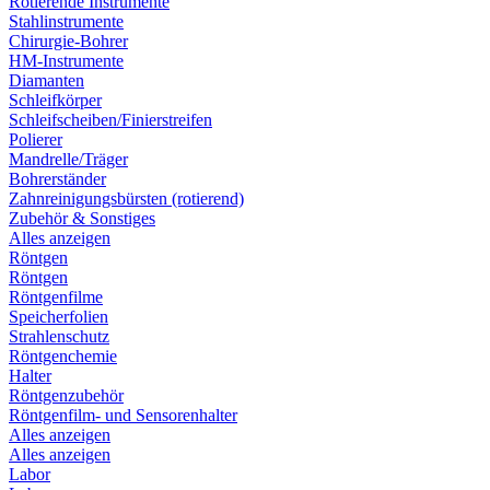
Rotierende Instrumente
Stahlinstrumente
Chirurgie-Bohrer
HM-Instrumente
Diamanten
Schleifkörper
Schleifscheiben/Finierstreifen
Polierer
Mandrelle/Träger
Bohrerständer
Zahnreinigungsbürsten (rotierend)
Zubehör & Sonstiges
Alles anzeigen
Röntgen
Röntgen
Röntgenfilme
Speicherfolien
Strahlenschutz
Röntgenchemie
Halter
Röntgenzubehör
Röntgenfilm- und Sensorenhalter
Alles anzeigen
Alles anzeigen
Labor