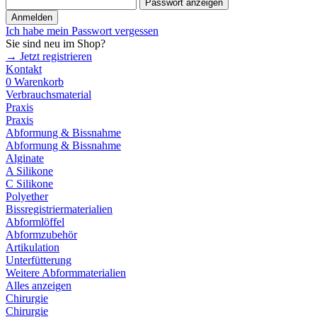
Passwort anzeigen
Anmelden
Ich habe mein Passwort vergessen
Sie sind neu im Shop?
→ Jetzt registrieren
Kontakt
0
Warenkorb
Verbrauchsmaterial
Praxis
Praxis
Abformung & Bissnahme
Abformung & Bissnahme
Alginate
A Silikone
C Silikone
Polyether
Bissregistriermaterialien
Abformlöffel
Abformzubehör
Artikulation
Unterfütterung
Weitere Abformmaterialien
Alles anzeigen
Chirurgie
Chirurgie