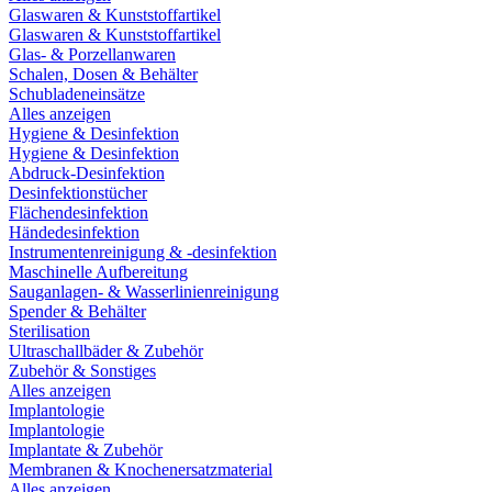
Glaswaren & Kunststoffartikel
Glaswaren & Kunststoffartikel
Glas- & Porzellanwaren
Schalen, Dosen & Behälter
Schubladeneinsätze
Alles anzeigen
Hygiene & Desinfektion
Hygiene & Desinfektion
Abdruck-Desinfektion
Desinfektionstücher
Flächendesinfektion
Händedesinfektion
Instrumentenreinigung & -desinfektion
Maschinelle Aufbereitung
Sauganlagen- & Wasserlinienreinigung
Spender & Behälter
Sterilisation
Ultraschallbäder & Zubehör
Zubehör & Sonstiges
Alles anzeigen
Implantologie
Implantologie
Implantate & Zubehör
Membranen & Knochenersatzmaterial
Alles anzeigen