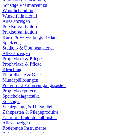
Sonstige Pharmazeutika
Wundbehandlung
Wurzelfüllmaterial
Alles anzeigen
Praxisorganisation
Praxisorganisation
Büro- & Verwaltungs-Bedarf
Spielzeug
Studien- & Übungsmaterial
Alles anzeigen
Prophylaxe & Pflege
Prophylaxe & Pflege
Bleaching
Fluoridlacke & Gele
Mundspüllösungen
Polier- und Zahnreinigungspasten
Prophylaxepulver
Speicheldiagnostika
Sonstiges
Versiegelung & Hilfsmittel
Zahnpasten & Pflegeprodukte
Zahn- und Interdentalbürsten
Alles anzeigen
Rotierende Instrumente