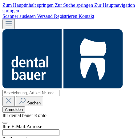
Zum Hauptinhalt springen
Zur Suche springen
Zur Hauptnavigation
springen
Scanner auslesen
Versand
Registrieren
Kontakt
Suchen
Anmelden
Ihr dental bauer Konto
Ihre E-Mail-Adresse