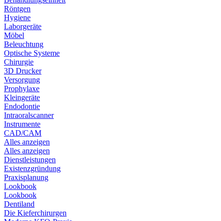
Röntgen
Hygiene
Laborgeräte
Möbel
Beleuchtung
Optische Systeme
Chirurgie
3D Drucker
Versorgung
Prophylaxe
Kleingeräte
Endodontie
Intraoralscanner
Instrumente
CAD/CAM
Alles anzeigen
Alles anzeigen
Dienstleistungen
Existenzgründung
Praxisplanung
Lookbook
Lookbook
Dentiland
Die Kieferchirurgen