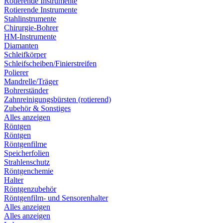
Rotierende Instrumente
Rotierende Instrumente
Stahlinstrumente
Chirurgie-Bohrer
HM-Instrumente
Diamanten
Schleifkörper
Schleifscheiben/Finierstreifen
Polierer
Mandrelle/Träger
Bohrerständer
Zahnreinigungsbürsten (rotierend)
Zubehör & Sonstiges
Alles anzeigen
Röntgen
Röntgen
Röntgenfilme
Speicherfolien
Strahlenschutz
Röntgenchemie
Halter
Röntgenzubehör
Röntgenfilm- und Sensorenhalter
Alles anzeigen
Alles anzeigen