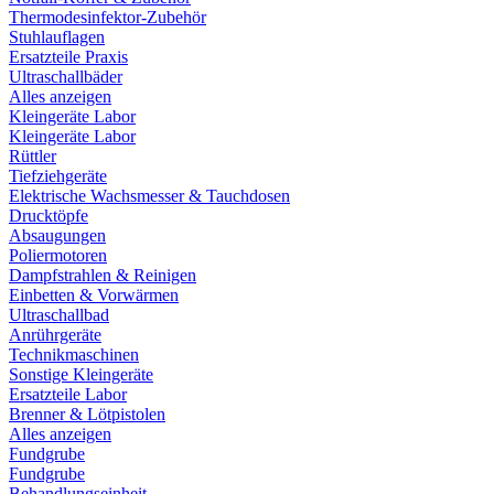
Thermodesinfektor-Zubehör
Stuhlauflagen
Ersatzteile Praxis
Ultraschallbäder
Alles anzeigen
Kleingeräte Labor
Kleingeräte Labor
Rüttler
Tiefziehgeräte
Elektrische Wachsmesser & Tauchdosen
Drucktöpfe
Absaugungen
Poliermotoren
Dampfstrahlen & Reinigen
Einbetten & Vorwärmen
Ultraschallbad
Anrührgeräte
Technikmaschinen
Sonstige Kleingeräte
Ersatzteile Labor
Brenner & Lötpistolen
Alles anzeigen
Fundgrube
Fundgrube
Behandlungseinheit