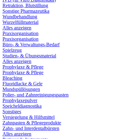
Retraktion, Blutstillung
Sonstige Pharmazeutika
Wundbehandlung
Wurzelfüllmaterial
Alles anzeigen
Praxisorganisation
Praxisorganisation
Büro- & Verwaltungs-Bedarf
Spielzeug
Studien- & Übungsmaterial
Alles anzeigen
Prophylaxe & Pflege
Prophylaxe & Pflege
Bleaching
Fluoridlacke & Gele
Mundspüllösungen
Polier- und Zahnreinigungspasten
Prophylaxepulver
Speicheldiagnostika
Sonstiges
Versiegelung & Hilfsmittel
Zahnpasten & Pflegeprodukte
Zahn- und Interdentalbürsten
Alles anzeigen