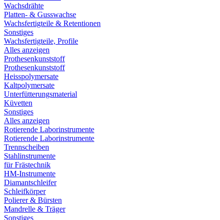
Wachsdrähte
Platten- & Gusswachse
Wachsfertigteile & Retentionen
Sonstiges
Wachsfertigteile, Profile
Alles anzeigen
Prothesenkunststoff
Prothesenkunststoff
Heisspolymersate
Kaltpolymersate
Unterfütterungsmaterial
Küvetten
Sonstiges
Alles anzeigen
Rotierende Laborinstrumente
Rotierende Laborinstrumente
Trennscheiben
Stahlinstrumente
für Frästechnik
HM-Instrumente
Diamantschleifer
Schleifkörper
Polierer & Bürsten
Mandrelle & Träger
Sonstiges