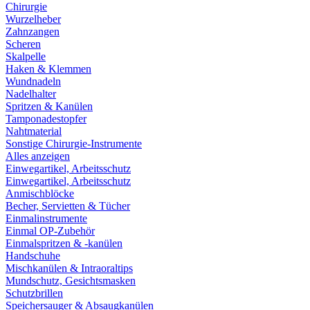
Chirurgie
Wurzelheber
Zahnzangen
Scheren
Skalpelle
Haken & Klemmen
Wundnadeln
Nadelhalter
Spritzen & Kanülen
Tamponadestopfer
Nahtmaterial
Sonstige Chirurgie-Instrumente
Alles anzeigen
Einwegartikel, Arbeitsschutz
Einwegartikel, Arbeitsschutz
Anmischblöcke
Becher, Servietten & Tücher
Einmalinstrumente
Einmal OP-Zubehör
Einmalspritzen & -kanülen
Handschuhe
Mischkanülen & Intraoraltips
Mundschutz, Gesichtsmasken
Schutzbrillen
Speichersauger & Absaugkanülen