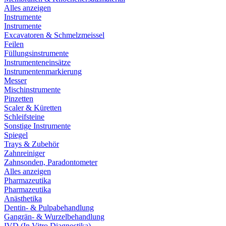
Alles anzeigen
Instrumente
Instrumente
Excavatoren & Schmelzmeissel
Feilen
Füllungsinstrumente
Instrumenteneinsätze
Instrumentenmarkierung
Messer
Mischinstrumente
Pinzetten
Scaler & Küretten
Schleifsteine
Sonstige Instrumente
Spiegel
Trays & Zubehör
Zahnreiniger
Zahnsonden, Paradontometer
Alles anzeigen
Pharmazeutika
Pharmazeutika
Anästhetika
Dentin- & Pulpabehandlung
Gangrän- & Wurzelbehandlung
IVD (In Vitro Diagnostika)