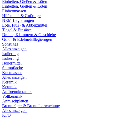
Einbetten, Gießen & Löten
Einbetten, Gießen & Löten
Einbettmassen
Hilfsmittel & Gußringe
NEM-Legierungen
Lote, Fluß- & Abbeizmittel
Tiegel & Einsätze
Drähte, Klammern & Geschiebe
Gold- & Edelmetalllegierugen
Sonstiges
Alles anzeigen
Isolierung
Isolierung
Isoliermittel
Stumpflacke
Knetmassen
Alles anzeigen
Keramik
Keramik
Aufbrennkeramik
Vollkeramik
Anmischplatten
Brennträger & Brennüberwachung
Alles anzeigen
KFO