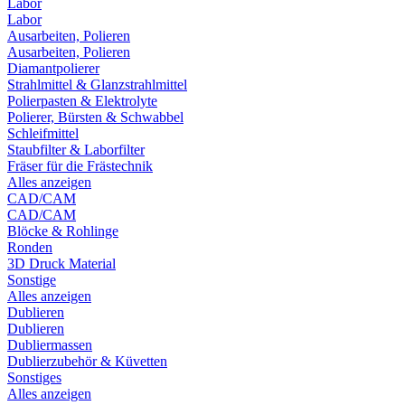
Labor
Labor
Ausarbeiten, Polieren
Ausarbeiten, Polieren
Diamantpolierer
Strahlmittel & Glanzstrahlmittel
Polierpasten & Elektrolyte
Polierer, Bürsten & Schwabbel
Schleifmittel
Staubfilter & Laborfilter
Fräser für die Frästechnik
Alles anzeigen
CAD/CAM
CAD/CAM
Blöcke & Rohlinge
Ronden
3D Druck Material
Sonstige
Alles anzeigen
Dublieren
Dublieren
Dubliermassen
Dublierzubehör & Küvetten
Sonstiges
Alles anzeigen