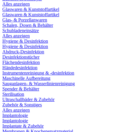
Alles anzeigen
Glaswaren & Kunststoffartikel
Glaswaren & Kunststoffartikel
Glas- & Porzellanwaren
Schalen, Dosen & Behälter
Schubladeneinsätze
Alles anzeigen
Hygiene & Desinfektion
Hygiene & Desinfektion
Abdruck-Desinfektion
Desinfektionstücher
Flächendesinfektion
Händedesinfektion
Instrumentenreinigung & -desinfektion
Maschinelle Aufbereitung
Sauganlagen- & Wasserlinienreinigung
Spender & Behälter
Sterilisation
Ultraschallbäder & Zubehör
Zubehör & Sonstiges
Alles anzeigen
Implantologie
Implantologie
Implantate & Zubehör
Membranen & Knochenersatzmaterial