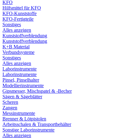
KFO
Hilfsmittel für KFO
KFO-Kunststoffe
KFO-Fertigteile
Sonstiges
Alles anzeigen
Kunststoffverblendung
Kunststoffverblendung
K+B Material
Verbundsysteme
Sonstiges
Alles anzeigen
Laborinstrumente
Laborinstrumente
Pinsel, Pinselhalter
Modellierinstrumente
Gipsmesser, Mischspatel & -Becher
Sägen & Sägeblätter
Scheren
Zangen
Messinstrumente
Brenner & Lötpistolen
Arbeitsschalen & Transportbehälter
Sonstige Laborinstrumente
Alles anzeigen