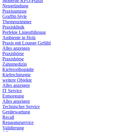
Moderne KFO-Praxis
Neugründung
Praxisumzug
Graffiti-Style
Themenzimmer
Praxisklinik
Perfekte Linienführung
Ambiente in Holz
Praxis mit Lounge Gefühl
Alles anzeigen
Praxisbörse
Praxisbörse
Zahnmedizin
Kieferorthopädie
Kieferchirurgie
weitere Objekte
Alles anzeigen
IT Service
Entsorgung
Alles anzeigen
Technischer Service
Gerätewartung
Recall
Reparaturservice
Validierung