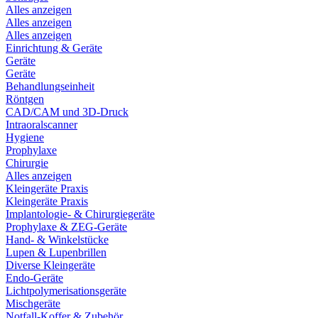
Alles anzeigen
Alles anzeigen
Alles anzeigen
Einrichtung & Geräte
Geräte
Geräte
Behandlungseinheit
Röntgen
CAD/CAM und 3D-Druck
Intraoralscanner
Hygiene
Prophylaxe
Chirurgie
Alles anzeigen
Kleingeräte Praxis
Kleingeräte Praxis
Implantologie- & Chirurgiegeräte
Prophylaxe & ZEG-Geräte
Hand- & Winkelstücke
Lupen & Lupenbrillen
Diverse Kleingeräte
Endo-Geräte
Lichtpolymerisationsgeräte
Mischgeräte
Notfall-Koffer & Zubehör