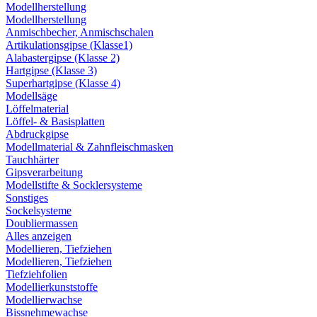
Modellherstellung
Modellherstellung
Anmischbecher, Anmischschalen
Artikulationsgipse (Klasse1)
Alabastergipse (Klasse 2)
Hartgipse (Klasse 3)
Superhartgipse (Klasse 4)
Modellsäge
Löffelmaterial
Löffel- & Basisplatten
Abdruckgipse
Modellmaterial & Zahnfleischmasken
Tauchhärter
Gipsverarbeitung
Modellstifte & Socklersysteme
Sonstiges
Sockelsysteme
Doubliermassen
Alles anzeigen
Modellieren, Tiefziehen
Modellieren, Tiefziehen
Tiefziehfolien
Modellierkunststoffe
Modellierwachse
Bissnehmewachse