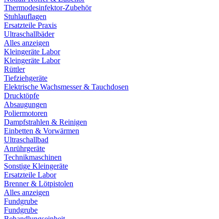
Thermodesinfektor-Zubehör
Stuhlauflagen
Ersatzteile Praxis
Ultraschallbäder
Alles anzeigen
Kleingeräte Labor
Kleingeräte Labor
Rüttler
Tiefziehgeräte
Elektrische Wachsmesser & Tauchdosen
Drucktöpfe
Absaugungen
Poliermotoren
Dampfstrahlen & Reinigen
Einbetten & Vorwärmen
Ultraschallbad
Anrührgeräte
Technikmaschinen
Sonstige Kleingeräte
Ersatzteile Labor
Brenner & Lötpistolen
Alles anzeigen
Fundgrube
Fundgrube
Behandlungseinheit