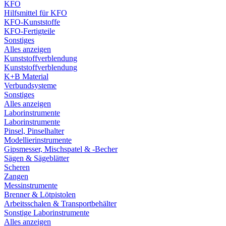
KFO
Hilfsmittel für KFO
KFO-Kunststoffe
KFO-Fertigteile
Sonstiges
Alles anzeigen
Kunststoffverblendung
Kunststoffverblendung
K+B Material
Verbundsysteme
Sonstiges
Alles anzeigen
Laborinstrumente
Laborinstrumente
Pinsel, Pinselhalter
Modellierinstrumente
Gipsmesser, Mischspatel & -Becher
Sägen & Sägeblätter
Scheren
Zangen
Messinstrumente
Brenner & Lötpistolen
Arbeitsschalen & Transportbehälter
Sonstige Laborinstrumente
Alles anzeigen