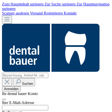
Zum Hauptinhalt springen
Zur Suche springen
Zur Hauptnavigation
springen
Scanner auslesen
Versand
Registrieren
Kontakt
Suchen
Anmelden
Ihr dental bauer Konto
Ihre E-Mail-Adresse