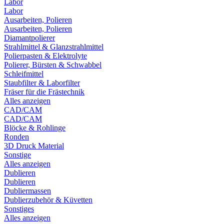
Labor
Labor
Ausarbeiten, Polieren
Ausarbeiten, Polieren
Diamantpolierer
Strahlmittel & Glanzstrahlmittel
Polierpasten & Elektrolyte
Polierer, Bürsten & Schwabbel
Schleifmittel
Staubfilter & Laborfilter
Fräser für die Frästechnik
Alles anzeigen
CAD/CAM
CAD/CAM
Blöcke & Rohlinge
Ronden
3D Druck Material
Sonstige
Alles anzeigen
Dublieren
Dublieren
Dubliermassen
Dublierzubehör & Küvetten
Sonstiges
Alles anzeigen