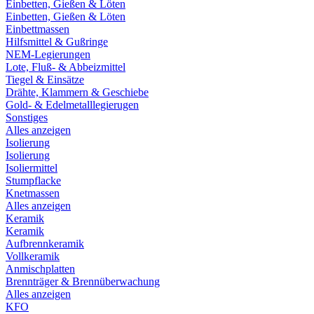
Einbetten, Gießen & Löten
Einbetten, Gießen & Löten
Einbettmassen
Hilfsmittel & Gußringe
NEM-Legierungen
Lote, Fluß- & Abbeizmittel
Tiegel & Einsätze
Drähte, Klammern & Geschiebe
Gold- & Edelmetalllegierugen
Sonstiges
Alles anzeigen
Isolierung
Isolierung
Isoliermittel
Stumpflacke
Knetmassen
Alles anzeigen
Keramik
Keramik
Aufbrennkeramik
Vollkeramik
Anmischplatten
Brennträger & Brennüberwachung
Alles anzeigen
KFO