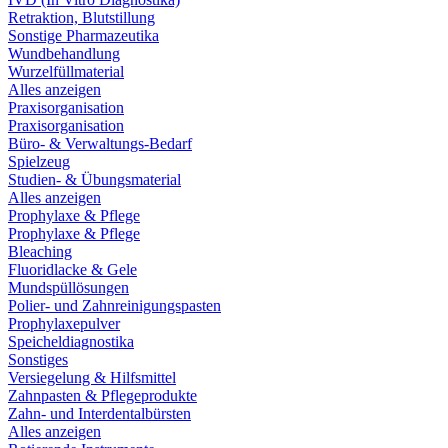
Retraktion, Blutstillung
Sonstige Pharmazeutika
Wundbehandlung
Wurzelfüllmaterial
Alles anzeigen
Praxisorganisation
Praxisorganisation
Büro- & Verwaltungs-Bedarf
Spielzeug
Studien- & Übungsmaterial
Alles anzeigen
Prophylaxe & Pflege
Prophylaxe & Pflege
Bleaching
Fluoridlacke & Gele
Mundspüllösungen
Polier- und Zahnreinigungspasten
Prophylaxepulver
Speicheldiagnostika
Sonstiges
Versiegelung & Hilfsmittel
Zahnpasten & Pflegeprodukte
Zahn- und Interdentalbürsten
Alles anzeigen