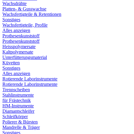
Wachsdrähte
Platten- & Gusswachse
Wachsfertigteile & Retentionen
Sonstiges
Wachsfertigteile, Profile
Alles anzeigen
Prothesenkunststoff
Prothesenkunststoff
Heisspolymersate
Kaltpolymersate
Unterfütterungsmaterial
Küvetten
Sonstiges
Alles anzeigen
Rotierende Laborinstrumente
Rotierende Laborinstrumente
Trennscheiben
Stahlinstrumente
für Frästechnik
HM-Instrumente
Diamantschleifer
Schleifkörper
Polierer & Bürsten
Mandrelle & Träger
Sonstiges