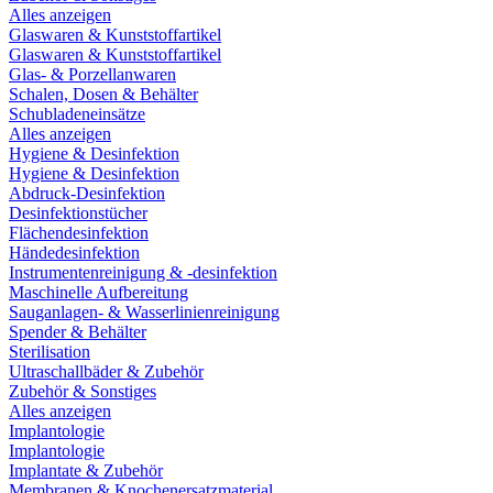
Alles anzeigen
Glaswaren & Kunststoffartikel
Glaswaren & Kunststoffartikel
Glas- & Porzellanwaren
Schalen, Dosen & Behälter
Schubladeneinsätze
Alles anzeigen
Hygiene & Desinfektion
Hygiene & Desinfektion
Abdruck-Desinfektion
Desinfektionstücher
Flächendesinfektion
Händedesinfektion
Instrumentenreinigung & -desinfektion
Maschinelle Aufbereitung
Sauganlagen- & Wasserlinienreinigung
Spender & Behälter
Sterilisation
Ultraschallbäder & Zubehör
Zubehör & Sonstiges
Alles anzeigen
Implantologie
Implantologie
Implantate & Zubehör
Membranen & Knochenersatzmaterial