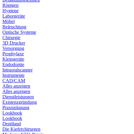
Röntgen
Hygiene
Laborgeräte
Möbel
Beleuchtung
Optische Systeme
Chirurgie
3D Drucker
Versorgung
Prophylaxe
Kleingeräte
Endodontie
Intraoralscanner
Instrumente
CAD/CAM
Alles anzeigen
Alles anzeigen
Dienstleistungen
Existenzgründung
Praxisplanung
Lookbook
Lookbook
Dentiland
Die Kieferchirurgen