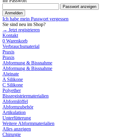
Ihr Passwort
Passwort anzeigen
Anmelden
Ich habe mein Passwort vergessen
Sie sind neu im Shop?
→ Jetzt registrieren
Kontakt
0
Warenkorb
Verbrauchsmaterial
Praxis
Praxis
Abformung & Bissnahme
Abformung & Bissnahme
Alginate
A Silikone
C Silikone
Polyether
Bissregistriermaterialien
Abformlöffel
Abformzubehör
Artikulation
Unterfütterung
Weitere Abformmaterialien
Alles anzeigen
Chirurgie