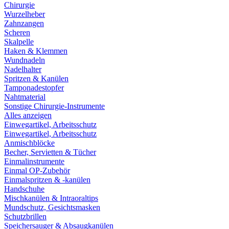
Chirurgie
Wurzelheber
Zahnzangen
Scheren
Skalpelle
Haken & Klemmen
Wundnadeln
Nadelhalter
Spritzen & Kanülen
Tamponadestopfer
Nahtmaterial
Sonstige Chirurgie-Instrumente
Alles anzeigen
Einwegartikel, Arbeitsschutz
Einwegartikel, Arbeitsschutz
Anmischblöcke
Becher, Servietten & Tücher
Einmalinstrumente
Einmal OP-Zubehör
Einmalspritzen & -kanülen
Handschuhe
Mischkanülen & Intraoraltips
Mundschutz, Gesichtsmasken
Schutzbrillen
Speichersauger & Absaugkanülen