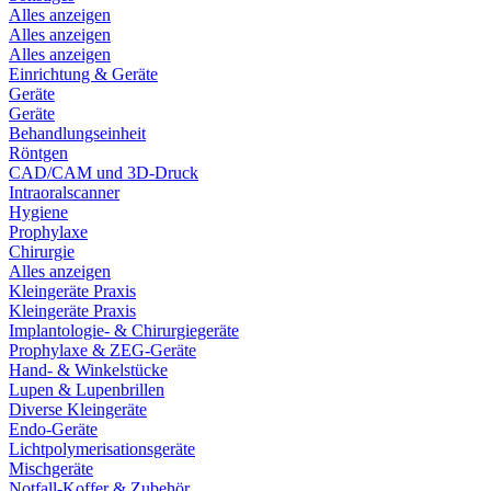
Alles anzeigen
Alles anzeigen
Alles anzeigen
Einrichtung & Geräte
Geräte
Geräte
Behandlungseinheit
Röntgen
CAD/CAM und 3D-Druck
Intraoralscanner
Hygiene
Prophylaxe
Chirurgie
Alles anzeigen
Kleingeräte Praxis
Kleingeräte Praxis
Implantologie- & Chirurgiegeräte
Prophylaxe & ZEG-Geräte
Hand- & Winkelstücke
Lupen & Lupenbrillen
Diverse Kleingeräte
Endo-Geräte
Lichtpolymerisationsgeräte
Mischgeräte
Notfall-Koffer & Zubehör