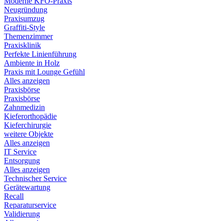
Moderne KFO-Praxis
Neugründung
Praxisumzug
Graffiti-Style
Themenzimmer
Praxisklinik
Perfekte Linienführung
Ambiente in Holz
Praxis mit Lounge Gefühl
Alles anzeigen
Praxisbörse
Praxisbörse
Zahnmedizin
Kieferorthopädie
Kieferchirurgie
weitere Objekte
Alles anzeigen
IT Service
Entsorgung
Alles anzeigen
Technischer Service
Gerätewartung
Recall
Reparaturservice
Validierung