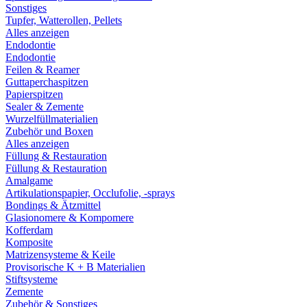
Sonstiges
Tupfer, Watterollen, Pellets
Alles anzeigen
Endodontie
Endodontie
Feilen & Reamer
Guttaperchaspitzen
Papierspitzen
Sealer & Zemente
Wurzelfüllmaterialien
Zubehör und Boxen
Alles anzeigen
Füllung & Restauration
Füllung & Restauration
Amalgame
Artikulationspapier, Occlufolie, -sprays
Bondings & Ätzmittel
Glasionomere & Kompomere
Kofferdam
Komposite
Matrizensysteme & Keile
Provisorische K + B Materialien
Stiftsysteme
Zemente
Zubehör & Sonstiges