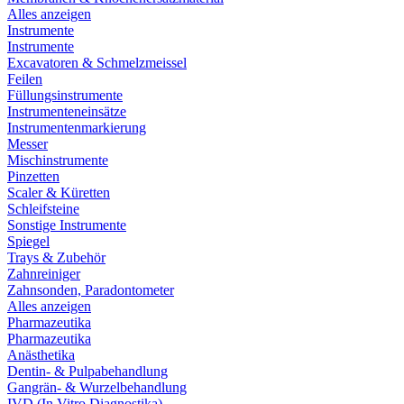
Alles anzeigen
Instrumente
Instrumente
Excavatoren & Schmelzmeissel
Feilen
Füllungsinstrumente
Instrumenteneinsätze
Instrumentenmarkierung
Messer
Mischinstrumente
Pinzetten
Scaler & Küretten
Schleifsteine
Sonstige Instrumente
Spiegel
Trays & Zubehör
Zahnreiniger
Zahnsonden, Paradontometer
Alles anzeigen
Pharmazeutika
Pharmazeutika
Anästhetika
Dentin- & Pulpabehandlung
Gangrän- & Wurzelbehandlung
IVD (In Vitro Diagnostika)