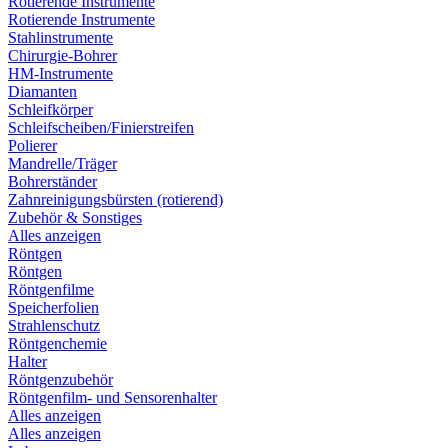
Rotierende Instrumente
Rotierende Instrumente
Stahlinstrumente
Chirurgie-Bohrer
HM-Instrumente
Diamanten
Schleifkörper
Schleifscheiben/Finierstreifen
Polierer
Mandrelle/Träger
Bohrerständer
Zahnreinigungsbürsten (rotierend)
Zubehör & Sonstiges
Alles anzeigen
Röntgen
Röntgen
Röntgenfilme
Speicherfolien
Strahlenschutz
Röntgenchemie
Halter
Röntgenzubehör
Röntgenfilm- und Sensorenhalter
Alles anzeigen
Alles anzeigen