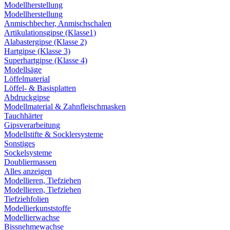
Modellherstellung
Modellherstellung
Anmischbecher, Anmischschalen
Artikulationsgipse (Klasse1)
Alabastergipse (Klasse 2)
Hartgipse (Klasse 3)
Superhartgipse (Klasse 4)
Modellsäge
Löffelmaterial
Löffel- & Basisplatten
Abdruckgipse
Modellmaterial & Zahnfleischmasken
Tauchhärter
Gipsverarbeitung
Modellstifte & Socklersysteme
Sonstiges
Sockelsysteme
Doubliermassen
Alles anzeigen
Modellieren, Tiefziehen
Modellieren, Tiefziehen
Tiefziehfolien
Modellierkunststoffe
Modellierwachse
Bissnehmewachse