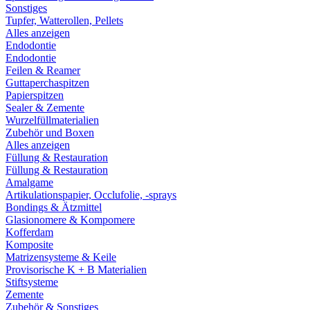
Sonstiges
Tupfer, Watterollen, Pellets
Alles anzeigen
Endodontie
Endodontie
Feilen & Reamer
Guttaperchaspitzen
Papierspitzen
Sealer & Zemente
Wurzelfüllmaterialien
Zubehör und Boxen
Alles anzeigen
Füllung & Restauration
Füllung & Restauration
Amalgame
Artikulationspapier, Occlufolie, -sprays
Bondings & Ätzmittel
Glasionomere & Kompomere
Kofferdam
Komposite
Matrizensysteme & Keile
Provisorische K + B Materialien
Stiftsysteme
Zemente
Zubehör & Sonstiges