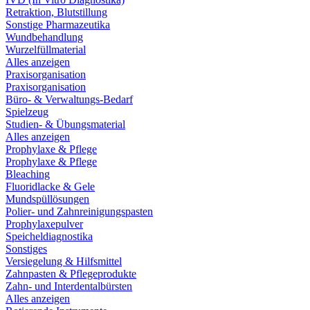
Retraktion, Blutstillung
Sonstige Pharmazeutika
Wundbehandlung
Wurzelfüllmaterial
Alles anzeigen
Praxisorganisation
Praxisorganisation
Büro- & Verwaltungs-Bedarf
Spielzeug
Studien- & Übungsmaterial
Alles anzeigen
Prophylaxe & Pflege
Prophylaxe & Pflege
Bleaching
Fluoridlacke & Gele
Mundspüllösungen
Polier- und Zahnreinigungspasten
Prophylaxepulver
Speicheldiagnostika
Sonstiges
Versiegelung & Hilfsmittel
Zahnpasten & Pflegeprodukte
Zahn- und Interdentalbürsten
Alles anzeigen