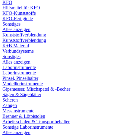
KFO
Hilfsmittel für KFO
KFO-Kunststoffe
KFO-Fertigteile
Sonstiges
Alles anzeigen
Kunststoffverblendung
Kunststoffverblendung
K+B Material
Verbundsysteme
Sonstiges
Alles anzeigen
Laborinstrumente
Laborinstrumente
Pinsel, Pinselhalter
Modellierinstrumente
Gipsmesser, Mischspatel & -Becher
Sägen & Sägeblätter
Scheren
Zangen
Messinstrumente
Brenner & Lötpistolen
Arbeitsschalen & Transportbehälter
Sonstige Laborinstrumente
Alles anzeigen