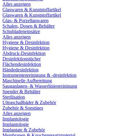
Alles anzeigen
Glaswaren & Kunststoffartikel
Glaswaren & Kunststoffartikel
Glas- & Porzellanwaren
Schalen, Dosen & Behälter
Schubladeneinsätze
Alles anzeigen
Hygiene & Desinfektion
Hygiene & Desinfektion
Abdruck-Desinfektion
Desinfektionstücher
Flächendesinfektion
Händedesinfektion
Instrumentenreinigung & -desinfektion
Maschinelle Aufbereitung
Sauganlagen- & Wasserlinienreinigung
Spender & Behälter
Sterilisation
Ultraschallbäder & Zubehör
Zubehör & Sonstiges
Alles anzeigen
Implantologie
Implantologie
Implantate & Zubehör
Membranen & Knochenersatzmaterial