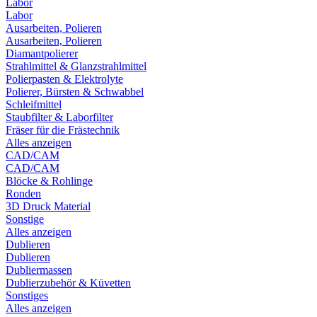
Labor
Labor
Ausarbeiten, Polieren
Ausarbeiten, Polieren
Diamantpolierer
Strahlmittel & Glanzstrahlmittel
Polierpasten & Elektrolyte
Polierer, Bürsten & Schwabbel
Schleifmittel
Staubfilter & Laborfilter
Fräser für die Frästechnik
Alles anzeigen
CAD/CAM
CAD/CAM
Blöcke & Rohlinge
Ronden
3D Druck Material
Sonstige
Alles anzeigen
Dublieren
Dublieren
Dubliermassen
Dublierzubehör & Küvetten
Sonstiges
Alles anzeigen