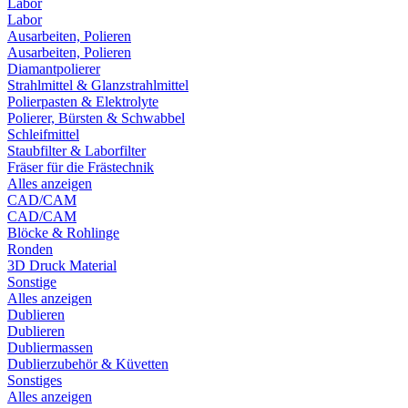
Labor
Labor
Ausarbeiten, Polieren
Ausarbeiten, Polieren
Diamantpolierer
Strahlmittel & Glanzstrahlmittel
Polierpasten & Elektrolyte
Polierer, Bürsten & Schwabbel
Schleifmittel
Staubfilter & Laborfilter
Fräser für die Frästechnik
Alles anzeigen
CAD/CAM
CAD/CAM
Blöcke & Rohlinge
Ronden
3D Druck Material
Sonstige
Alles anzeigen
Dublieren
Dublieren
Dubliermassen
Dublierzubehör & Küvetten
Sonstiges
Alles anzeigen