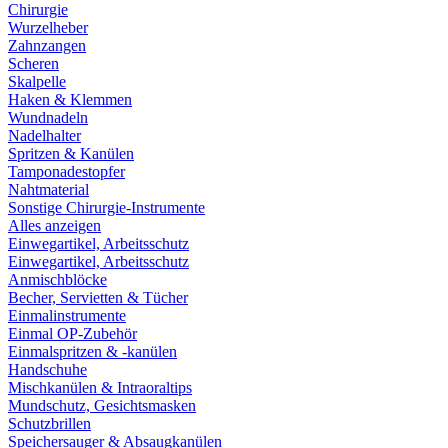
Chirurgie
Wurzelheber
Zahnzangen
Scheren
Skalpelle
Haken & Klemmen
Wundnadeln
Nadelhalter
Spritzen & Kanülen
Tamponadestopfer
Nahtmaterial
Sonstige Chirurgie-Instrumente
Alles anzeigen
Einwegartikel, Arbeitsschutz
Einwegartikel, Arbeitsschutz
Anmischblöcke
Becher, Servietten & Tücher
Einmalinstrumente
Einmal OP-Zubehör
Einmalspritzen & -kanülen
Handschuhe
Mischkanülen & Intraoraltips
Mundschutz, Gesichtsmasken
Schutzbrillen
Speichersauger & Absaugkanülen