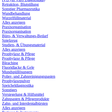
Retraktion, Blutstillung
Sonstige Pharmazeutika
Wundbehandlung
Wurzelfüllmaterial
Alles anzeigen
Praxisorganisation
Praxisorganisation
Büro- & Verwaltungs-Bedarf
Spielzeug
Studien- & Übungsmaterial
Alles anzeigen
Prophylaxe & Pflege
Prophylaxe & Pflege
Bleaching
Fluoridlacke & Gele
Mundspüllösungen
Polier- und Zahnreinigungspasten
Prophylaxepulver
Speicheldiagnostika
Sonstiges
Versiegelung & Hilfsmittel
Zahnpasten & Pflegeprodukte
Zahn- und Interdentalbürsten
Alles anzeigen