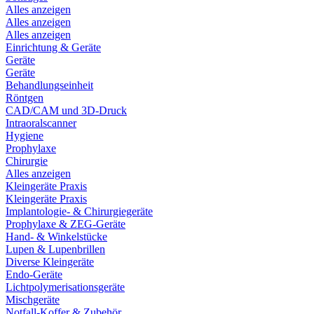
Alles anzeigen
Alles anzeigen
Alles anzeigen
Einrichtung & Geräte
Geräte
Geräte
Behandlungseinheit
Röntgen
CAD/CAM und 3D-Druck
Intraoralscanner
Hygiene
Prophylaxe
Chirurgie
Alles anzeigen
Kleingeräte Praxis
Kleingeräte Praxis
Implantologie- & Chirurgiegeräte
Prophylaxe & ZEG-Geräte
Hand- & Winkelstücke
Lupen & Lupenbrillen
Diverse Kleingeräte
Endo-Geräte
Lichtpolymerisationsgeräte
Mischgeräte
Notfall-Koffer & Zubehör