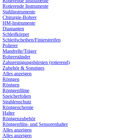
Rotierende Instrumente
Rotierende Instrumente
Stahlinstrumente
Chirurgie-Bohrer
HM-Instrumente
Diamanten
Schleifkörper
Schleifscheiben/Finierstreifen
Polierer
Mandrelle/Träger
Bohrerständer
Zahnreinigungsbürsten (rotierend)
Zubehör & Sonstiges
Alles anzeigen
Röntgen
Röntgen
Röntgenfilme
Speicherfolien
Strahlenschutz
Röntgenchemie
Halter
Röntgenzubehör
Röntgenfilm- und Sensorenhalter
Alles anzeigen
Alles anzeigen