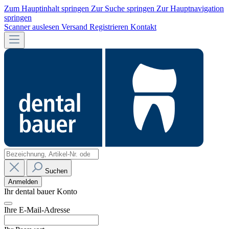
Zum Hauptinhalt springen
Zur Suche springen
Zur Hauptnavigation
springen
Scanner auslesen
Versand
Registrieren
Kontakt
Suchen
Anmelden
Ihr dental bauer Konto
Ihre E-Mail-Adresse