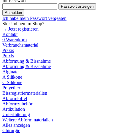
Ihr Passwort
Passwort anzeigen
Anmelden
Ich habe mein Passwort vergessen
Sie sind neu im Shop?
→ Jetzt registrieren
Kontakt
0
Warenkorb
Verbrauchsmaterial
Praxis
Praxis
Abformung & Bissnahme
Abformung & Bissnahme
Alginate
A Silikone
C Silikone
Polyether
Bissregistriermaterialien
Abformlöffel
Abformzubehör
Artikulation
Unterfütterung
Weitere Abformmaterialien
Alles anzeigen
Chirurgie