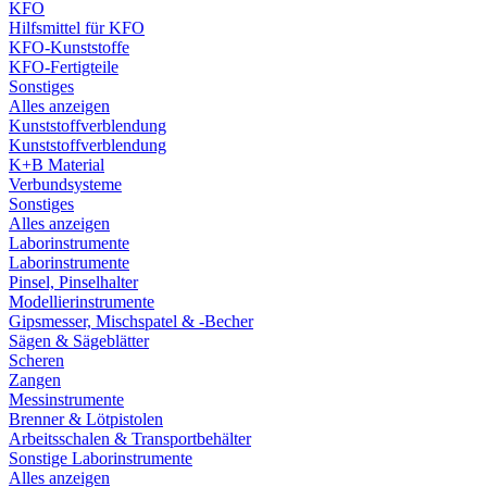
KFO
Hilfsmittel für KFO
KFO-Kunststoffe
KFO-Fertigteile
Sonstiges
Alles anzeigen
Kunststoffverblendung
Kunststoffverblendung
K+B Material
Verbundsysteme
Sonstiges
Alles anzeigen
Laborinstrumente
Laborinstrumente
Pinsel, Pinselhalter
Modellierinstrumente
Gipsmesser, Mischspatel & -Becher
Sägen & Sägeblätter
Scheren
Zangen
Messinstrumente
Brenner & Lötpistolen
Arbeitsschalen & Transportbehälter
Sonstige Laborinstrumente
Alles anzeigen