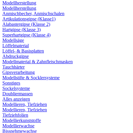
Modellherstellung
Modellherstellung
Anmischbecher, Anmischschalen
Artikulationsgipse (Klasse1)
Alabastergipse (Klasse 2)
Hartgipse (Klasse 3)
Superhartgipse (Klasse 4)
Modellsäge
Löffelmaterial
Löffel- & Basisplatten
Abdruckgipse
Modellmaterial & Zahnfleischmasken
Tauchhärter
Gipsverarbeitung
Modellstifte & Socklersysteme
Sonstiges
Sockelsysteme
Doubliermassen
Alles anzeigen
Modellieren, Tiefziehen
Modellieren, Tiefziehen
Tiefziehfolien
Modellierkunststoffe
Modellierwachse
Bissnehmewachse