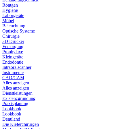
Röntgen
Hygiene
Laborgeräte
Möbel
Beleuchtung
Optische Systeme
Chirurgie
3D Drucker
Versorgung
Prophylaxe
Kleingeräte
Endodontie
Intraoralscanner
Instrumente
CAD/CAM
Alles anzeigen
Alles anzeigen
Dienstleistungen
Existenzgründung
Praxisplanung
Lookbook
Lookbook
Dentiland
Die Kieferchirurgen