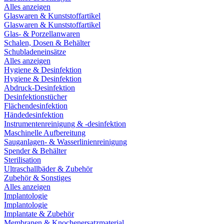
Alles anzeigen
Glaswaren & Kunststoffartikel
Glaswaren & Kunststoffartikel
Glas- & Porzellanwaren
Schalen, Dosen & Behälter
Schubladeneinsätze
Alles anzeigen
Hygiene & Desinfektion
Hygiene & Desinfektion
Abdruck-Desinfektion
Desinfektionstücher
Flächendesinfektion
Händedesinfektion
Instrumentenreinigung & -desinfektion
Maschinelle Aufbereitung
Sauganlagen- & Wasserlinienreinigung
Spender & Behälter
Sterilisation
Ultraschallbäder & Zubehör
Zubehör & Sonstiges
Alles anzeigen
Implantologie
Implantologie
Implantate & Zubehör
Membranen & Knochenersatzmaterial