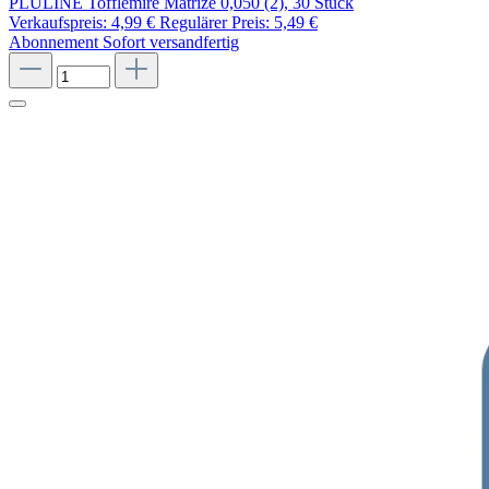
PLULINE Tofflemire Matrize 0,050 (2), 30 Stück
Verkaufspreis:
4,99 €
Regulärer Preis:
5,49 €
Abonnement
Sofort versandfertig