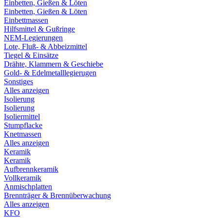
Einbetten, Gießen & Löten
Einbetten, Gießen & Löten
Einbettmassen
Hilfsmittel & Gußringe
NEM-Legierungen
Lote, Fluß- & Abbeizmittel
Tiegel & Einsätze
Drähte, Klammern & Geschiebe
Gold- & Edelmetalllegierugen
Sonstiges
Alles anzeigen
Isolierung
Isolierung
Isoliermittel
Stumpflacke
Knetmassen
Alles anzeigen
Keramik
Keramik
Aufbrennkeramik
Vollkeramik
Anmischplatten
Brennträger & Brennüberwachung
Alles anzeigen
KFO