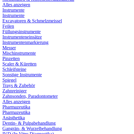
Alles anzeigen
Instrumente
Instrumente
Excavatoren & Schmelzmeissel
Feilen
Füllungsinstrumente
Instrumenteneinsätze
Instrumentenmarkierung
Messer
Mischinstrumente
Pinzetten
Scaler & Küretten
Schleifsteine
Sonstige Instrumente
Spiegel
Trays & Zubehör
Zahnreiniger
Zahnsonden, Paradontometer
Alles anzeigen
Pharmazeutika
Pharmazeutika
Anästhetika
Dentin- & Pulpabehandlung
Gangrän- & Wurzelbehandlung
IVD (In Vitro Diagnostika)