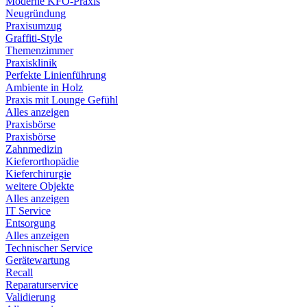
Moderne KFO-Praxis
Neugründung
Praxisumzug
Graffiti-Style
Themenzimmer
Praxisklinik
Perfekte Linienführung
Ambiente in Holz
Praxis mit Lounge Gefühl
Alles anzeigen
Praxisbörse
Praxisbörse
Zahnmedizin
Kieferorthopädie
Kieferchirurgie
weitere Objekte
Alles anzeigen
IT Service
Entsorgung
Alles anzeigen
Technischer Service
Gerätewartung
Recall
Reparaturservice
Validierung