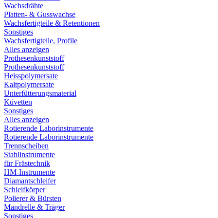
Wachsdrähte
Platten- & Gusswachse
Wachsfertigteile & Retentionen
Sonstiges
Wachsfertigteile, Profile
Alles anzeigen
Prothesenkunststoff
Prothesenkunststoff
Heisspolymersate
Kaltpolymersate
Unterfütterungsmaterial
Küvetten
Sonstiges
Alles anzeigen
Rotierende Laborinstrumente
Rotierende Laborinstrumente
Trennscheiben
Stahlinstrumente
für Frästechnik
HM-Instrumente
Diamantschleifer
Schleifkörper
Polierer & Bürsten
Mandrelle & Träger
Sonstiges