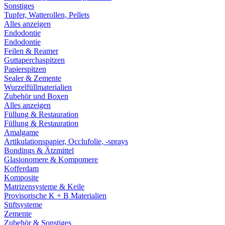
Sonstiges
Tupfer, Watterollen, Pellets
Alles anzeigen
Endodontie
Endodontie
Feilen & Reamer
Guttaperchaspitzen
Papierspitzen
Sealer & Zemente
Wurzelfüllmaterialien
Zubehör und Boxen
Alles anzeigen
Füllung & Restauration
Füllung & Restauration
Amalgame
Artikulationspapier, Occlufolie, -sprays
Bondings & Ätzmittel
Glasionomere & Kompomere
Kofferdam
Komposite
Matrizensysteme & Keile
Provisorische K + B Materialien
Stiftsysteme
Zemente
Zubehör & Sonstiges