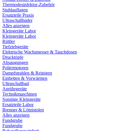
Thermodesinfektor-Zubehör
Stuhlauflagen
Ersatzteile Praxis
Ultraschallbäder
Alles anzeigen
Kleingeräte Labor
Kleingeräte Labor
Rüttler
Tiefziehgeräte
Elektrische Wachsmesser & Tauchdosen
Drucktöpfe
Absaugungen
Poliermotoren
Dampfstrahlen & Reinigen
Einbetten & Vorwärmen
Ultraschallbad
Anrührgeräte
Technikmaschinen
Sonstige Kleingeräte
Ersatzteile Labor
Brenner & Lötpistolen
Alles anzeigen
Fundgrube
Fundgrube
Behandlungseinheit