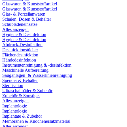
Glaswaren & Kunststoffartikel
Glaswaren & Kunststoffartikel
Glas- & Porzellanwaren
Schalen, Dosen & Behälter
Schubladeneinsätze
Alles anzeigen
Hygiene & Desinfektion
Hygiene & Desinfektion
Abdruck-Desinfektion
Desinfektionstücher
Flächendesinfektion
Händedesinfektion
Instrumentenreinigung & -desinfektion
Maschinelle Aufbereitung
Sauganlagen- & Wasserlinienreinigung
Spender & Behälter
Sterilisation
Ultraschallbäder & Zubehör
Zubehör & Sonstiges
Alles anzeigen
Implantologie
Implantologie
Implantate & Zubehör
Membranen & Knochenersatzmaterial
Alles anzeigen