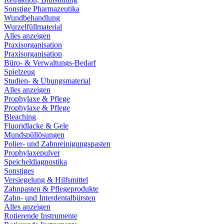
Sonstige Pharmazeutika
Wundbehandlung
Wurzelfüllmaterial
Alles anzeigen
Praxisorganisation
Praxisorganisation
Büro- & Verwaltungs-Bedarf
Spielzeug
Studien- & Übungsmaterial
Alles anzeigen
Prophylaxe & Pflege
Prophylaxe & Pflege
Bleaching
Fluoridlacke & Gele
Mundspüllösungen
Polier- und Zahnreinigungspasten
Prophylaxepulver
Speicheldiagnostika
Sonstiges
Versiegelung & Hilfsmittel
Zahnpasten & Pflegeprodukte
Zahn- und Interdentalbürsten
Alles anzeigen
Rotierende Instrumente