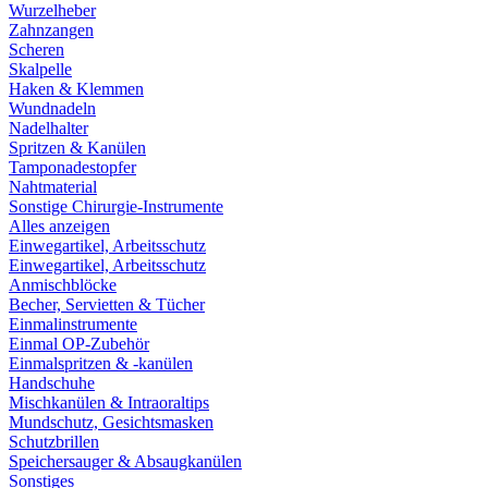
Wurzelheber
Zahnzangen
Scheren
Skalpelle
Haken & Klemmen
Wundnadeln
Nadelhalter
Spritzen & Kanülen
Tamponadestopfer
Nahtmaterial
Sonstige Chirurgie-Instrumente
Alles anzeigen
Einwegartikel, Arbeitsschutz
Einwegartikel, Arbeitsschutz
Anmischblöcke
Becher, Servietten & Tücher
Einmalinstrumente
Einmal OP-Zubehör
Einmalspritzen & -kanülen
Handschuhe
Mischkanülen & Intraoraltips
Mundschutz, Gesichtsmasken
Schutzbrillen
Speichersauger & Absaugkanülen
Sonstiges