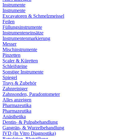
Instrumente
Instrumente
Excavatoren & Schmelzmeissel
Feilen
Füllungsinstrumente
Instrumenteneinsätze
Instrumentenmarkierung
Messer
Mischinstrumente
Pinzetten
Scaler & Küretten
Schleifsteine
Sonstige Instrumente
Spiegel
Trays & Zubehör
Zahnreiniger
Zahnsonden, Paradontometer
Alles anzeigen
Pharmazeutika
Pharmazeutika
Anästhetika
Dentin- & Pulpabehandlung
Gangrän- & Wurzelbehandlung
IVD (In Vitro Diagnostika)
Retraktion, Blutstillung