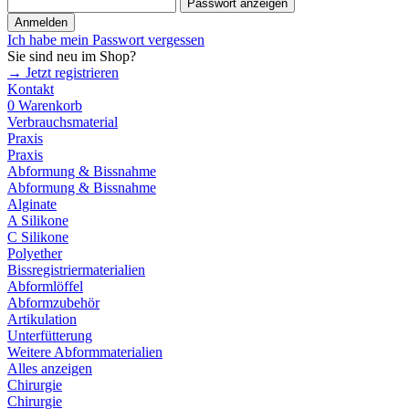
Passwort anzeigen
Anmelden
Ich habe mein Passwort vergessen
Sie sind neu im Shop?
→ Jetzt registrieren
Kontakt
0
Warenkorb
Verbrauchsmaterial
Praxis
Praxis
Abformung & Bissnahme
Abformung & Bissnahme
Alginate
A Silikone
C Silikone
Polyether
Bissregistriermaterialien
Abformlöffel
Abformzubehör
Artikulation
Unterfütterung
Weitere Abformmaterialien
Alles anzeigen
Chirurgie
Chirurgie