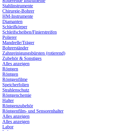
Rotierende Instrumente
Stahlinstrumente
Chirurgie-Bohrer
HM-Instrumente
Diamanten
Schleifkörper
Schleifscheiben/Finierstreifen
Polierer
Mandrelle/Träger
Bohrerständer
Zahnreinigungsbürsten (rotierend)
Zubehör & Sonstiges
Alles anzeigen
Röntgen
Röntgen
Röntgenfilme
Speicherfolien
Strahlenschutz
Röntgenchemie
Halter
Röntgenzubehör
Röntgenfilm- und Sensorenhalter
Alles anzeigen
Alles anzeigen
Labor