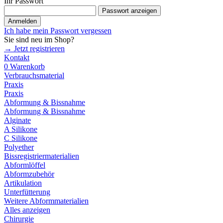
Ihr Passwort
Passwort anzeigen
Anmelden
Ich habe mein Passwort vergessen
Sie sind neu im Shop?
→ Jetzt registrieren
Kontakt
0
Warenkorb
Verbrauchsmaterial
Praxis
Praxis
Abformung & Bissnahme
Abformung & Bissnahme
Alginate
A Silikone
C Silikone
Polyether
Bissregistriermaterialien
Abformlöffel
Abformzubehör
Artikulation
Unterfütterung
Weitere Abformmaterialien
Alles anzeigen
Chirurgie