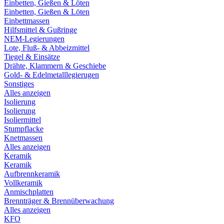
Einbetten, Gießen & Löten
Einbetten, Gießen & Löten
Einbettmassen
Hilfsmittel & Gußringe
NEM-Legierungen
Lote, Fluß- & Abbeizmittel
Tiegel & Einsätze
Drähte, Klammern & Geschiebe
Gold- & Edelmetalllegierugen
Sonstiges
Alles anzeigen
Isolierung
Isolierung
Isoliermittel
Stumpflacke
Knetmassen
Alles anzeigen
Keramik
Keramik
Aufbrennkeramik
Vollkeramik
Anmischplatten
Brennträger & Brennüberwachung
Alles anzeigen
KFO