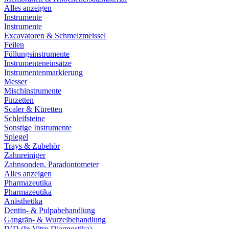
Alles anzeigen
Instrumente
Instrumente
Excavatoren & Schmelzmeissel
Feilen
Füllungsinstrumente
Instrumenteneinsätze
Instrumentenmarkierung
Messer
Mischinstrumente
Pinzetten
Scaler & Küretten
Schleifsteine
Sonstige Instrumente
Spiegel
Trays & Zubehör
Zahnreiniger
Zahnsonden, Paradontometer
Alles anzeigen
Pharmazeutika
Pharmazeutika
Anästhetika
Dentin- & Pulpabehandlung
Gangrän- & Wurzelbehandlung
IVD (In Vitro Diagnostika)