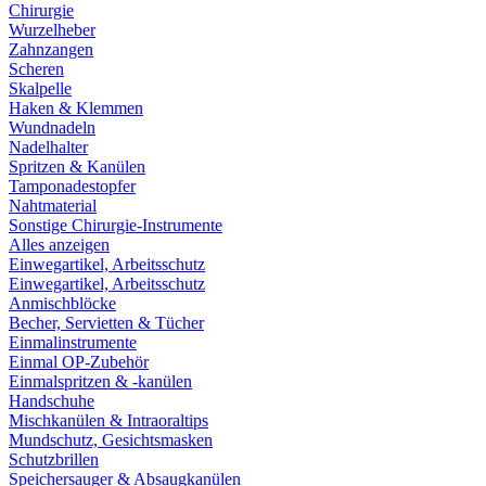
Chirurgie
Wurzelheber
Zahnzangen
Scheren
Skalpelle
Haken & Klemmen
Wundnadeln
Nadelhalter
Spritzen & Kanülen
Tamponadestopfer
Nahtmaterial
Sonstige Chirurgie-Instrumente
Alles anzeigen
Einwegartikel, Arbeitsschutz
Einwegartikel, Arbeitsschutz
Anmischblöcke
Becher, Servietten & Tücher
Einmalinstrumente
Einmal OP-Zubehör
Einmalspritzen & -kanülen
Handschuhe
Mischkanülen & Intraoraltips
Mundschutz, Gesichtsmasken
Schutzbrillen
Speichersauger & Absaugkanülen