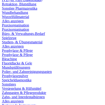
Retraktion, Blutstillung
Sonstige Pharmazeutika
Wundbehandlung
Wurzelfüllmaterial
Alles anzeigen
Praxisorganisation
Praxisorganisation
Büro- & Verwaltungs-Bedarf
Spielzeug
Studien- & Übungsmaterial
Alles anzeigen
Prophylaxe & Pflege
Prophylaxe & Pflege
Bleaching
Fluoridlacke & Gele
Mundspüllösungen
Polier- und Zahnreinigungspasten
Prophylaxepulver
Speicheldiagnostika
Sonstiges
Versiegelung & Hilfsmittel
Zahnpasten & Pflegeprodukte
Zahn- und Interdentalbürsten
Alles anzeigen