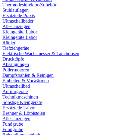
Thermodesinfektor-Zubehör
Stuhlauflagen
Ersatzteile Praxis
Ultraschallbäder
Alles anzeigen
Kleingeräte Labor
Kleingeräte Labor
Rüttler
Tiefziehgeräte
Elektrische Wachsmesser & Tauchdosen
Drucktöpfe
Absaugungen
Poliermotoren
Dampfstrahlen & Reinigen
Einbetten & Vorwärmen
Ultraschallbad
Anrührgeräte
Technikmaschinen
Sonstige Kleingeräte
Ersatzteile Labor
Brenner & Lötpistolen
Alles anzeigen
Fundgrube
Fundgrube
Behandlungseinheit