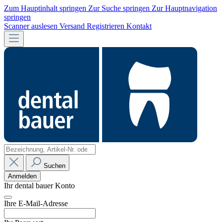
Zum Hauptinhalt springen
Zur Suche springen
Zur Hauptnavigation
springen
Scanner auslesen
Versand
Registrieren
Kontakt
Suchen
Anmelden
Ihr dental bauer Konto
Ihre E-Mail-Adresse