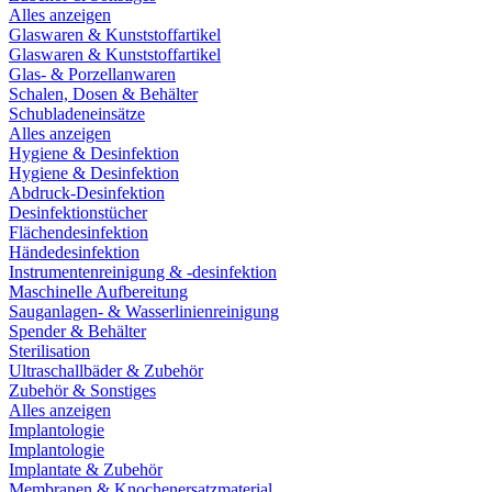
Alles anzeigen
Glaswaren & Kunststoffartikel
Glaswaren & Kunststoffartikel
Glas- & Porzellanwaren
Schalen, Dosen & Behälter
Schubladeneinsätze
Alles anzeigen
Hygiene & Desinfektion
Hygiene & Desinfektion
Abdruck-Desinfektion
Desinfektionstücher
Flächendesinfektion
Händedesinfektion
Instrumentenreinigung & -desinfektion
Maschinelle Aufbereitung
Sauganlagen- & Wasserlinienreinigung
Spender & Behälter
Sterilisation
Ultraschallbäder & Zubehör
Zubehör & Sonstiges
Alles anzeigen
Implantologie
Implantologie
Implantate & Zubehör
Membranen & Knochenersatzmaterial