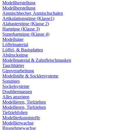
Modellherstellung
Modellherstellung
Anmischbecher, Anmischschalen
Artikulationsgipse (Klasse1)
Alabastergipse (Klasse 2)
Hartgipse (Klasse 3)
Superhartgipse (Klasse 4)
Modellsäge
Löffelmaterial
Löffel- & Basisplatten
Abdruckgipse
Modellmaterial & Zahnfleischmasken
Tauchhärter
Gipsverarbeitung
Modellstifte & Socklersysteme
Sonstiges
Sockelsysteme
Doubliermassen
Alles anzeigen
Modellieren, Tiefziehen
Modellieren, Tiefziehen
Tiefziehfolien
Modellierkunststoffe
Modellierwachse
Bissnehmewachse