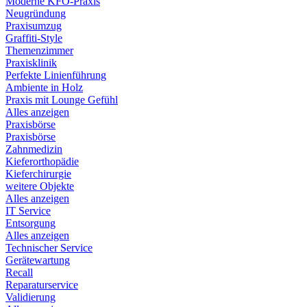
Moderne KFO-Praxis
Neugründung
Praxisumzug
Graffiti-Style
Themenzimmer
Praxisklinik
Perfekte Linienführung
Ambiente in Holz
Praxis mit Lounge Gefühl
Alles anzeigen
Praxisbörse
Praxisbörse
Zahnmedizin
Kieferorthopädie
Kieferchirurgie
weitere Objekte
Alles anzeigen
IT Service
Entsorgung
Alles anzeigen
Technischer Service
Gerätewartung
Recall
Reparaturservice
Validierung