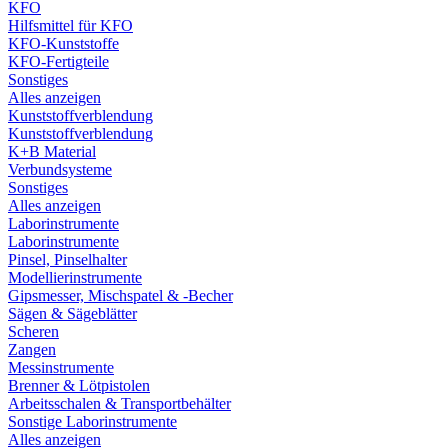
KFO
Hilfsmittel für KFO
KFO-Kunststoffe
KFO-Fertigteile
Sonstiges
Alles anzeigen
Kunststoffverblendung
Kunststoffverblendung
K+B Material
Verbundsysteme
Sonstiges
Alles anzeigen
Laborinstrumente
Laborinstrumente
Pinsel, Pinselhalter
Modellierinstrumente
Gipsmesser, Mischspatel & -Becher
Sägen & Sägeblätter
Scheren
Zangen
Messinstrumente
Brenner & Lötpistolen
Arbeitsschalen & Transportbehälter
Sonstige Laborinstrumente
Alles anzeigen