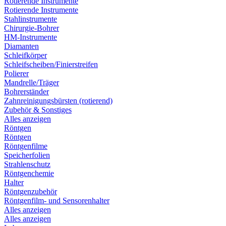
Rotierende Instrumente
Rotierende Instrumente
Stahlinstrumente
Chirurgie-Bohrer
HM-Instrumente
Diamanten
Schleifkörper
Schleifscheiben/Finierstreifen
Polierer
Mandrelle/Träger
Bohrerständer
Zahnreinigungsbürsten (rotierend)
Zubehör & Sonstiges
Alles anzeigen
Röntgen
Röntgen
Röntgenfilme
Speicherfolien
Strahlenschutz
Röntgenchemie
Halter
Röntgenzubehör
Röntgenfilm- und Sensorenhalter
Alles anzeigen
Alles anzeigen