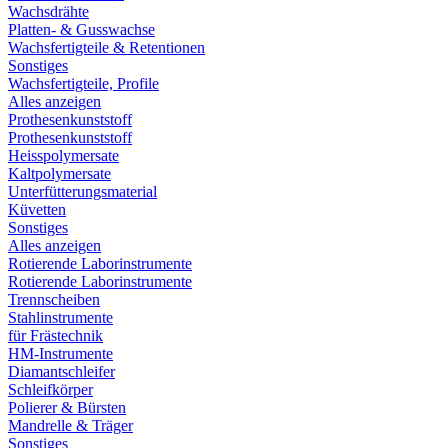
Wachsdrähte
Platten- & Gusswachse
Wachsfertigteile & Retentionen
Sonstiges
Wachsfertigteile, Profile
Alles anzeigen
Prothesenkunststoff
Prothesenkunststoff
Heisspolymersate
Kaltpolymersate
Unterfütterungsmaterial
Küvetten
Sonstiges
Alles anzeigen
Rotierende Laborinstrumente
Rotierende Laborinstrumente
Trennscheiben
Stahlinstrumente
für Frästechnik
HM-Instrumente
Diamantschleifer
Schleifkörper
Polierer & Bürsten
Mandrelle & Träger
Sonstiges