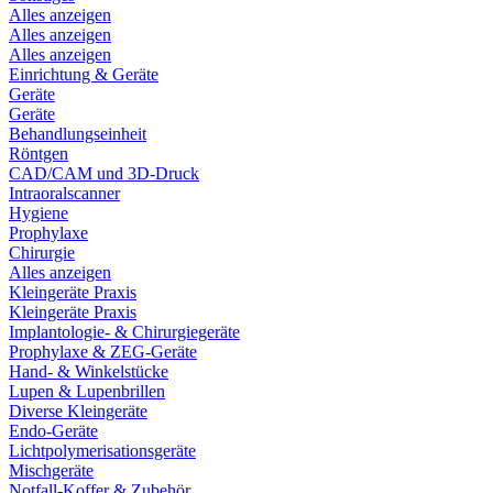
Alles anzeigen
Alles anzeigen
Alles anzeigen
Einrichtung & Geräte
Geräte
Geräte
Behandlungseinheit
Röntgen
CAD/CAM und 3D-Druck
Intraoralscanner
Hygiene
Prophylaxe
Chirurgie
Alles anzeigen
Kleingeräte Praxis
Kleingeräte Praxis
Implantologie- & Chirurgiegeräte
Prophylaxe & ZEG-Geräte
Hand- & Winkelstücke
Lupen & Lupenbrillen
Diverse Kleingeräte
Endo-Geräte
Lichtpolymerisationsgeräte
Mischgeräte
Notfall-Koffer & Zubehör