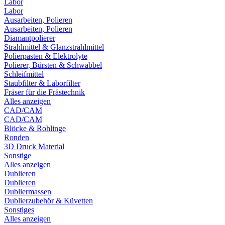
Labor
Labor
Ausarbeiten, Polieren
Ausarbeiten, Polieren
Diamantpolierer
Strahlmittel & Glanzstrahlmittel
Polierpasten & Elektrolyte
Polierer, Bürsten & Schwabbel
Schleifmittel
Staubfilter & Laborfilter
Fräser für die Frästechnik
Alles anzeigen
CAD/CAM
CAD/CAM
Blöcke & Rohlinge
Ronden
3D Druck Material
Sonstige
Alles anzeigen
Dublieren
Dublieren
Dubliermassen
Dublierzubehör & Küvetten
Sonstiges
Alles anzeigen