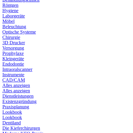
Röntgen
Hygiene
Laborgeräte
Möbel
Beleuchtung
Optische Systeme
Chirurgie
3D Drucker
Versorgung
Prophylaxe
Kleingeräte
Endodontie
Intraoralscanner
Instrumente
CAD/CAM
Alles anzeigen
Alles anzeigen
Dienstleistungen
Existenzgründung
Praxisplanung
Lookbook
Lookbook
Dentiland
Die Kieferchirurgen