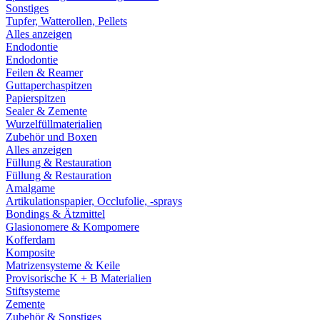
Sonstiges
Tupfer, Watterollen, Pellets
Alles anzeigen
Endodontie
Endodontie
Feilen & Reamer
Guttaperchaspitzen
Papierspitzen
Sealer & Zemente
Wurzelfüllmaterialien
Zubehör und Boxen
Alles anzeigen
Füllung & Restauration
Füllung & Restauration
Amalgame
Artikulationspapier, Occlufolie, -sprays
Bondings & Ätzmittel
Glasionomere & Kompomere
Kofferdam
Komposite
Matrizensysteme & Keile
Provisorische K + B Materialien
Stiftsysteme
Zemente
Zubehör & Sonstiges