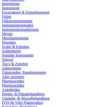
Instrumente
Instrumente
Excavatoren & Schmelzmeissel
Feilen
Füllungsinstrumente
Instrumenteneinsätze
Instrumentenmarkierung
Messer
Mischinstrumente
Pinzetten
Scaler & Küretten
Schleifsteine
Sonstige Instrumente
Spiegel
Trays & Zubehör
Zahnreiniger
Zahnsonden, Paradontometer
Alles anzeigen
Pharmazeutika
Pharmazeutika
Anästhetika
Dentin- & Pulpabehandlung
Gangrän- & Wurzelbehandlung
IVD (In Vitro Diagnostika)
Retraktion, Blutstillung