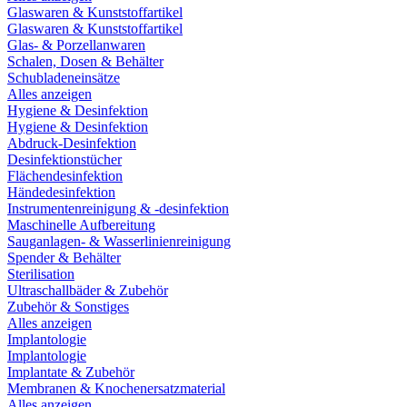
Glaswaren & Kunststoffartikel
Glaswaren & Kunststoffartikel
Glas- & Porzellanwaren
Schalen, Dosen & Behälter
Schubladeneinsätze
Alles anzeigen
Hygiene & Desinfektion
Hygiene & Desinfektion
Abdruck-Desinfektion
Desinfektionstücher
Flächendesinfektion
Händedesinfektion
Instrumentenreinigung & -desinfektion
Maschinelle Aufbereitung
Sauganlagen- & Wasserlinienreinigung
Spender & Behälter
Sterilisation
Ultraschallbäder & Zubehör
Zubehör & Sonstiges
Alles anzeigen
Implantologie
Implantologie
Implantate & Zubehör
Membranen & Knochenersatzmaterial
Alles anzeigen