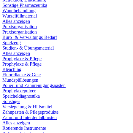
Sonstige Pharmazeutika
Wundbehandlung
Wurzelfüllmaterial
Alles anzeigen
Praxisorganisation
Praxisorganisation
Büro- & Verwaltungs-Bedarf
Spielzeug
Studien- & Übungsmaterial
Alles anzeigen
Prophylaxe & Pflege
Prophylaxe & Pflege
Bleaching
Fluoridlacke & Gele
Mundspüllösungen
Polier- und Zahnreinigungspasten
Prophylaxepulver
Speicheldiagnostika
Sonstiges
Versiegelung & Hilfsmittel
Zahnpasten & Pflegeprodukte
Zahn- und Interdentalbürsten
Alles anzeigen
Rotierende Instrumente