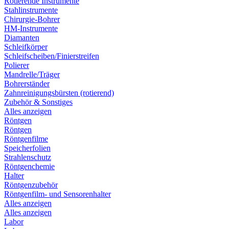
Rotierende Instrumente
Stahlinstrumente
Chirurgie-Bohrer
HM-Instrumente
Diamanten
Schleifkörper
Schleifscheiben/Finierstreifen
Polierer
Mandrelle/Träger
Bohrerständer
Zahnreinigungsbürsten (rotierend)
Zubehör & Sonstiges
Alles anzeigen
Röntgen
Röntgen
Röntgenfilme
Speicherfolien
Strahlenschutz
Röntgenchemie
Halter
Röntgenzubehör
Röntgenfilm- und Sensorenhalter
Alles anzeigen
Alles anzeigen
Labor