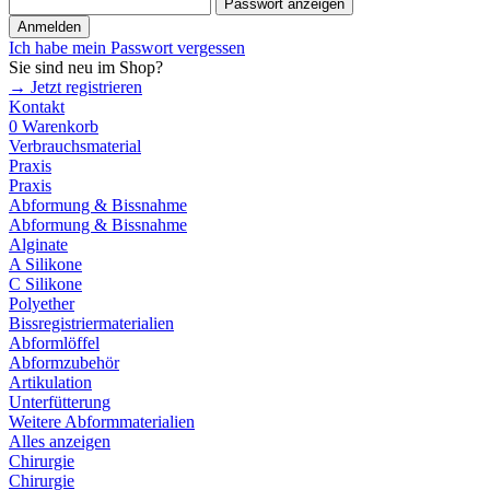
Passwort anzeigen
Anmelden
Ich habe mein Passwort vergessen
Sie sind neu im Shop?
→ Jetzt registrieren
Kontakt
0
Warenkorb
Verbrauchsmaterial
Praxis
Praxis
Abformung & Bissnahme
Abformung & Bissnahme
Alginate
A Silikone
C Silikone
Polyether
Bissregistriermaterialien
Abformlöffel
Abformzubehör
Artikulation
Unterfütterung
Weitere Abformmaterialien
Alles anzeigen
Chirurgie
Chirurgie