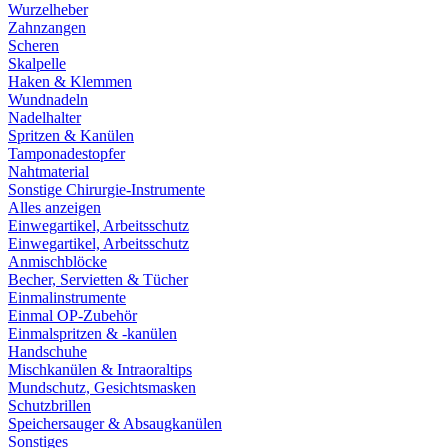
Wurzelheber
Zahnzangen
Scheren
Skalpelle
Haken & Klemmen
Wundnadeln
Nadelhalter
Spritzen & Kanülen
Tamponadestopfer
Nahtmaterial
Sonstige Chirurgie-Instrumente
Alles anzeigen
Einwegartikel, Arbeitsschutz
Einwegartikel, Arbeitsschutz
Anmischblöcke
Becher, Servietten & Tücher
Einmalinstrumente
Einmal OP-Zubehör
Einmalspritzen & -kanülen
Handschuhe
Mischkanülen & Intraoraltips
Mundschutz, Gesichtsmasken
Schutzbrillen
Speichersauger & Absaugkanülen
Sonstiges