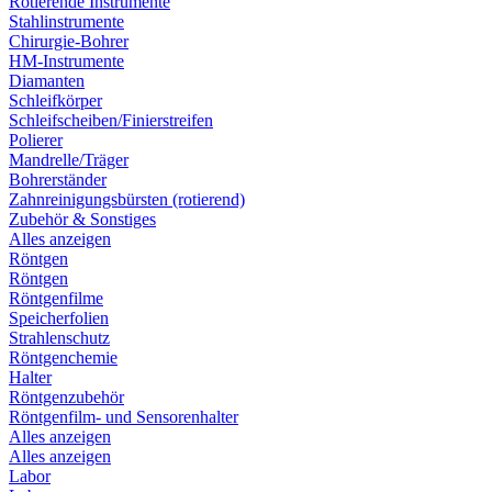
Rotierende Instrumente
Stahlinstrumente
Chirurgie-Bohrer
HM-Instrumente
Diamanten
Schleifkörper
Schleifscheiben/Finierstreifen
Polierer
Mandrelle/Träger
Bohrerständer
Zahnreinigungsbürsten (rotierend)
Zubehör & Sonstiges
Alles anzeigen
Röntgen
Röntgen
Röntgenfilme
Speicherfolien
Strahlenschutz
Röntgenchemie
Halter
Röntgenzubehör
Röntgenfilm- und Sensorenhalter
Alles anzeigen
Alles anzeigen
Labor