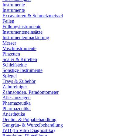
Instrumente
Instrumente
Excavatoren & Schmelzmeissel
Feilen
Füllungsinstrumente
Instrumenteneinsätze
Instrumentenmarkierung
Messer
Mischinstrumente
Pinzetten
Scaler & Küretten
Schleifsteine
Sonstige Instrumente
Spiegel
Trays & Zubehör
Zahnreiniger
Zahnsonden, Paradontometer
Alles anzeigen
Pharmazeutika
Pharmazeutika
Anästhetika
Dentin- & Pulpabehandlung
Gangrän- & Wurzelbehandlung
IVD (In Vitro Diagnostika)
Retraktion, Blutstillung