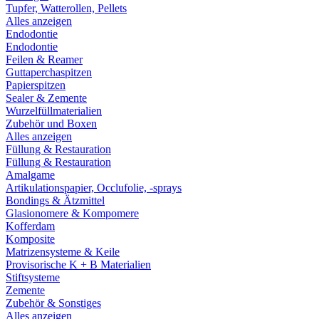
Tupfer, Watterollen, Pellets
Alles anzeigen
Endodontie
Endodontie
Feilen & Reamer
Guttaperchaspitzen
Papierspitzen
Sealer & Zemente
Wurzelfüllmaterialien
Zubehör und Boxen
Alles anzeigen
Füllung & Restauration
Füllung & Restauration
Amalgame
Artikulationspapier, Occlufolie, -sprays
Bondings & Ätzmittel
Glasionomere & Kompomere
Kofferdam
Komposite
Matrizensysteme & Keile
Provisorische K + B Materialien
Stiftsysteme
Zemente
Zubehör & Sonstiges
Alles anzeigen