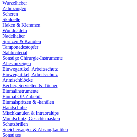
Wurzelheber
Zahnzangen
Scheren
Skalpelle
Haken & Klemmen
Wundnadeln
Nadelhalter
Spritzen & Kanülen
Tamponadestopfer
Nahtmaterial
Sonstige Chirurgie-Instrumente
Alles anzeigen
Einwegartikel, Arbeitsschutz
Einwegartikel, Arbeitsschutz
Anmischblöcke
Becher, Servietten & Tücher
Einmalinstrumente
Einmal OP-Zubehör
Einmalspritzen & -kanülen
Handschuhe
Mischkanülen & Intraoraltips
Mundschutz, Gesichtsmasken
Schutzbrillen
Speichersauger & Absaugkanülen
Sonstiges