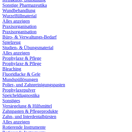
Sonstige Pharmazeutika
Wundbehandlung
Wurzelfüllmaterial
Alles anzeigen
Praxisorganisation
Praxisorganisation
Büro- & Verwaltungs-Bedarf
Spielzeug
Studien- & Übungsmaterial
Alles anzeigen
Prophylaxe & Pflege
Prophylaxe & Pflege
Bleaching
Fluoridlacke & Gele
Mundspüllösungen
Polier- und Zahnreinigungspasten
Prophylaxepulver
Speicheldiagnostika
Sonstiges
Versiegelung & Hilfsmittel
Zahnpasten & Pflegeprodukte
Zahn- und Interdentalbürsten
Alles anzeigen
Rotierende Instrumente