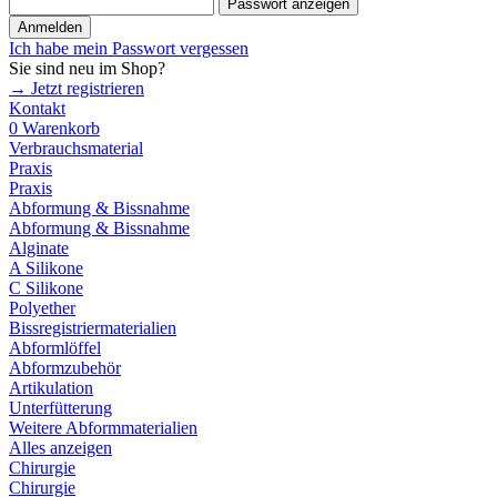
Passwort anzeigen
Anmelden
Ich habe mein Passwort vergessen
Sie sind neu im Shop?
→ Jetzt registrieren
Kontakt
0
Warenkorb
Verbrauchsmaterial
Praxis
Praxis
Abformung & Bissnahme
Abformung & Bissnahme
Alginate
A Silikone
C Silikone
Polyether
Bissregistriermaterialien
Abformlöffel
Abformzubehör
Artikulation
Unterfütterung
Weitere Abformmaterialien
Alles anzeigen
Chirurgie
Chirurgie