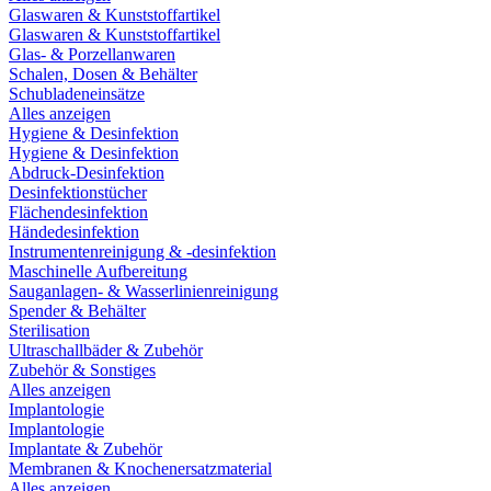
Glaswaren & Kunststoffartikel
Glaswaren & Kunststoffartikel
Glas- & Porzellanwaren
Schalen, Dosen & Behälter
Schubladeneinsätze
Alles anzeigen
Hygiene & Desinfektion
Hygiene & Desinfektion
Abdruck-Desinfektion
Desinfektionstücher
Flächendesinfektion
Händedesinfektion
Instrumentenreinigung & -desinfektion
Maschinelle Aufbereitung
Sauganlagen- & Wasserlinienreinigung
Spender & Behälter
Sterilisation
Ultraschallbäder & Zubehör
Zubehör & Sonstiges
Alles anzeigen
Implantologie
Implantologie
Implantate & Zubehör
Membranen & Knochenersatzmaterial
Alles anzeigen