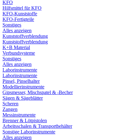
KFO
Hilfsmittel für KFO
KFO-Kunststoffe
KFO-Fertigteile
Sonstiges
Alles anzeigen
Kunststoffverblendung
Kunststoffverblendung
K+B Material
Verbundsysteme
Sonstiges
Alles anzeigen
Laborinstrumente
Laborinstrumente
Pinsel, Pinselhalter
Modellierinstrumente
Gipsmesser, Mischspatel & -Becher
Sägen & Sägeblätter
Scheren
Zangen
Messinstrumente
Brenner & Lötpistolen
Arbeitsschalen & Transportbehälter
Sonstige Laborinstrumente
Alles anzeigen