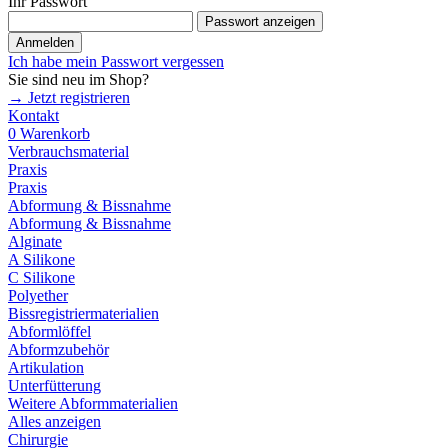
Ihr Passwort
Passwort anzeigen
Anmelden
Ich habe mein Passwort vergessen
Sie sind neu im Shop?
→ Jetzt registrieren
Kontakt
0
Warenkorb
Verbrauchsmaterial
Praxis
Praxis
Abformung & Bissnahme
Abformung & Bissnahme
Alginate
A Silikone
C Silikone
Polyether
Bissregistriermaterialien
Abformlöffel
Abformzubehör
Artikulation
Unterfütterung
Weitere Abformmaterialien
Alles anzeigen
Chirurgie