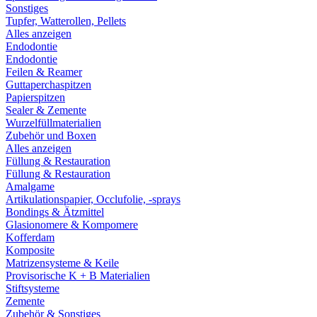
Sonstiges
Tupfer, Watterollen, Pellets
Alles anzeigen
Endodontie
Endodontie
Feilen & Reamer
Guttaperchaspitzen
Papierspitzen
Sealer & Zemente
Wurzelfüllmaterialien
Zubehör und Boxen
Alles anzeigen
Füllung & Restauration
Füllung & Restauration
Amalgame
Artikulationspapier, Occlufolie, -sprays
Bondings & Ätzmittel
Glasionomere & Kompomere
Kofferdam
Komposite
Matrizensysteme & Keile
Provisorische K + B Materialien
Stiftsysteme
Zemente
Zubehör & Sonstiges