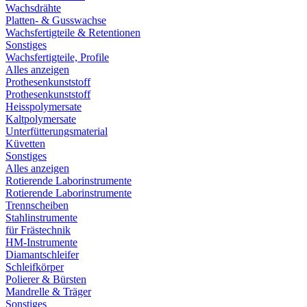
Wachsdrähte
Platten- & Gusswachse
Wachsfertigteile & Retentionen
Sonstiges
Wachsfertigteile, Profile
Alles anzeigen
Prothesenkunststoff
Prothesenkunststoff
Heisspolymersate
Kaltpolymersate
Unterfütterungsmaterial
Küvetten
Sonstiges
Alles anzeigen
Rotierende Laborinstrumente
Rotierende Laborinstrumente
Trennscheiben
Stahlinstrumente
für Frästechnik
HM-Instrumente
Diamantschleifer
Schleifkörper
Polierer & Bürsten
Mandrelle & Träger
Sonstiges