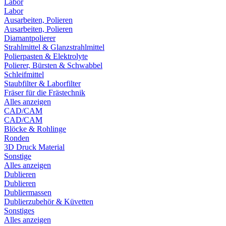
Labor
Labor
Ausarbeiten, Polieren
Ausarbeiten, Polieren
Diamantpolierer
Strahlmittel & Glanzstrahlmittel
Polierpasten & Elektrolyte
Polierer, Bürsten & Schwabbel
Schleifmittel
Staubfilter & Laborfilter
Fräser für die Frästechnik
Alles anzeigen
CAD/CAM
CAD/CAM
Blöcke & Rohlinge
Ronden
3D Druck Material
Sonstige
Alles anzeigen
Dublieren
Dublieren
Dubliermassen
Dublierzubehör & Küvetten
Sonstiges
Alles anzeigen