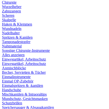
Chirurgie
Wurzelheber
Zahnzangen
Scheren
Skalpelle
Haken & Klemmen
Wundnadeln
Nadelhalter
Spritzen & Kanülen
Tamponadestopfer
Nahtmaterial
Sonstige Chirurgie-Instrumente
Alles anzeigen
Einwegartikel, Arbeitsschutz
Einwegartikel, Arbeitsschutz
Anmischblöcke
Becher, Servietten & Tücher
Einmalinstrumente
Einmal OP-Zubehör
Einmalspritzen & -kanülen
Handschuhe
Mischkanülen & Intraoraltips
Mundschutz, Gesichtsmasken
Schutzbrillen
Speichersauger & Absaugkanülen