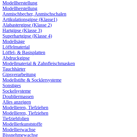
Modellherstellung
Modellherstellung
Anmischbecher, Anmischschalen
Artikulationsgipse (Klasse1)
Alabastergipse (Klasse 2)
Hartgipse (Klasse 3)
Superhartgipse (Klasse 4)
Modellsäge
Löffelmaterial
Löffel- & Basisplatten
Abdruckgipse
Modellmaterial & Zahnfleischmasken
Tauchhärter
Gipsverarbeitung
Modellstifte & Socklersysteme
Sonstiges
Sockelsysteme
Doubliermassen
Alles anzeigen
Modellieren, Tiefziehen
Modellieren, Tiefziehen
Tiefziehfolien
Modellierkunststoffe
Modellierwachse
Bissnehmewachse