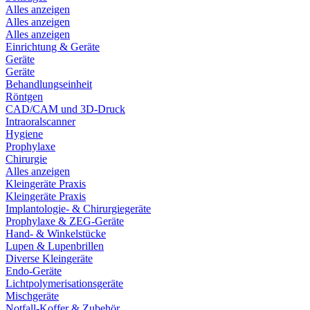
Alles anzeigen
Alles anzeigen
Alles anzeigen
Einrichtung & Geräte
Geräte
Geräte
Behandlungseinheit
Röntgen
CAD/CAM und 3D-Druck
Intraoralscanner
Hygiene
Prophylaxe
Chirurgie
Alles anzeigen
Kleingeräte Praxis
Kleingeräte Praxis
Implantologie- & Chirurgiegeräte
Prophylaxe & ZEG-Geräte
Hand- & Winkelstücke
Lupen & Lupenbrillen
Diverse Kleingeräte
Endo-Geräte
Lichtpolymerisationsgeräte
Mischgeräte
Notfall-Koffer & Zubehör