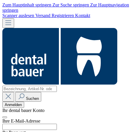
Zum Hauptinhalt springen
Zur Suche springen
Zur Hauptnavigation
springen
Scanner auslesen
Versand
Registrieren
Kontakt
Suchen
Anmelden
Ihr dental bauer Konto
Ihre E-Mail-Adresse