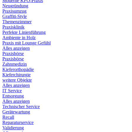
Moderne KFO-Praxis
Neugründung
Praxisumzug
Graffiti-Style
Themenzimmer
Praxisklinik
Perfekte Linienführung
Ambiente in Holz
Praxis mit Lounge Gefühl
Alles anzeigen
Praxisbörse
Praxisbörse
Zahnmedizin
Kieferorthopädie
Kieferchirurgie
weitere Objekte
Alles anzeigen
IT Service
Entsorgung
Alles anzeigen
Technischer Service
Gerätewartung
Recall
Reparaturservice
Validierung