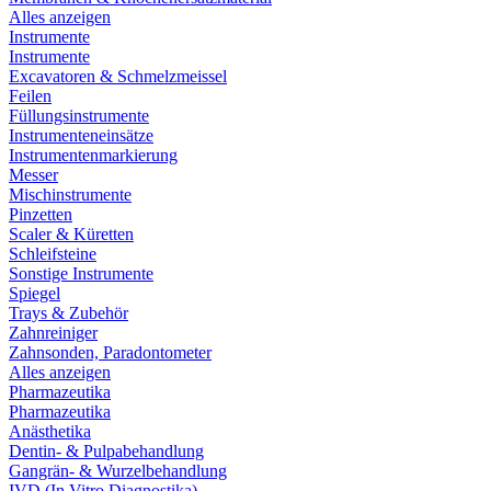
Alles anzeigen
Instrumente
Instrumente
Excavatoren & Schmelzmeissel
Feilen
Füllungsinstrumente
Instrumenteneinsätze
Instrumentenmarkierung
Messer
Mischinstrumente
Pinzetten
Scaler & Küretten
Schleifsteine
Sonstige Instrumente
Spiegel
Trays & Zubehör
Zahnreiniger
Zahnsonden, Paradontometer
Alles anzeigen
Pharmazeutika
Pharmazeutika
Anästhetika
Dentin- & Pulpabehandlung
Gangrän- & Wurzelbehandlung
IVD (In Vitro Diagnostika)