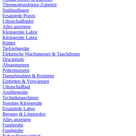
Thermodesinfektor-Zubehör
Stuhlauflagen
Ersatzteile Praxis
Ultraschallbäder
Alles anzeigen
Kleingeräte Labor
Kleingeräte Labor
Rüttler
Tiefziehgeräte
Elektrische Wachsmesser & Tauchdosen
Drucktöpfe
Absaugungen
Poliermotoren
Dampfstrahlen & Reinigen
Einbetten & Vorwärmen
Ultraschallbad
Anrührgeräte
Technikmaschinen
Sonstige Kleingeräte
Ersatzteile Labor
Brenner & Lötpistolen
Alles anzeigen
Fundgrube
Fundgrube
Behandlungseinheit