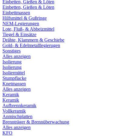
Einbetten, Gießen & Löten
Einbetten, Gießen & Löten
Einbettmassen
Hilfsmittel & Gußringe
NEM-Legierungen
Lote, Fluß- & Abbeizmittel
Tiegel & Einsätze
Drähte, Klammern & Geschiebe
Gold- & Edelmetalllegierugen
Sonstiges
Alles anzeigen
Isolierung
Isolierung
Isoliermittel
Stumpflacke
Knetmassen
Alles anzeigen
Keramik
Keramik
Aufbrennkeramik
Vollkeramik
Anmischplatten
Brennträger & Brennüberwachung
Alles anzeigen
KFO