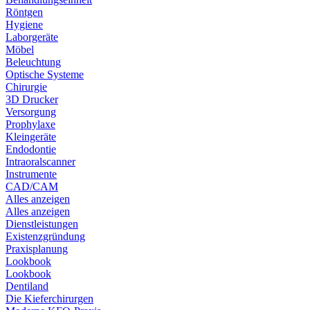
Röntgen
Hygiene
Laborgeräte
Möbel
Beleuchtung
Optische Systeme
Chirurgie
3D Drucker
Versorgung
Prophylaxe
Kleingeräte
Endodontie
Intraoralscanner
Instrumente
CAD/CAM
Alles anzeigen
Alles anzeigen
Dienstleistungen
Existenzgründung
Praxisplanung
Lookbook
Lookbook
Dentiland
Die Kieferchirurgen