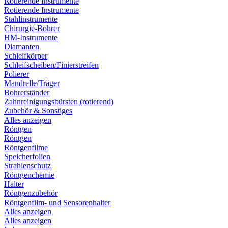
Rotierende Instrumente
Rotierende Instrumente
Stahlinstrumente
Chirurgie-Bohrer
HM-Instrumente
Diamanten
Schleifkörper
Schleifscheiben/Finierstreifen
Polierer
Mandrelle/Träger
Bohrerständer
Zahnreinigungsbürsten (rotierend)
Zubehör & Sonstiges
Alles anzeigen
Röntgen
Röntgen
Röntgenfilme
Speicherfolien
Strahlenschutz
Röntgenchemie
Halter
Röntgenzubehör
Röntgenfilm- und Sensorenhalter
Alles anzeigen
Alles anzeigen