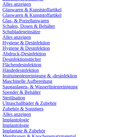
Alles anzeigen
Glaswaren & Kunststoffartikel
Glaswaren & Kunststoffartikel
Glas- & Porzellanwaren
Schalen, Dosen & Behälter
Schubladeneinsätze
Alles anzeigen
Hygiene & Desinfektion
Hygiene & Desinfektion
Abdruck-Desinfektion
Desinfektionstücher
Flächendesinfektion
Händedesinfektion
Instrumentenreinigung & -desinfektion
Maschinelle Aufbereitung
Sauganlagen- & Wasserlinienreinigung
Spender & Behälter
Sterilisation
Ultraschallbäder & Zubehör
Zubehör & Sonstiges
Alles anzeigen
Implantologie
Implantologie
Implantate & Zubehör
Membranen & Knochenersatzmaterial