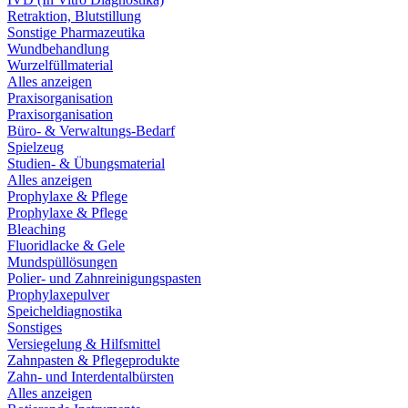
Retraktion, Blutstillung
Sonstige Pharmazeutika
Wundbehandlung
Wurzelfüllmaterial
Alles anzeigen
Praxisorganisation
Praxisorganisation
Büro- & Verwaltungs-Bedarf
Spielzeug
Studien- & Übungsmaterial
Alles anzeigen
Prophylaxe & Pflege
Prophylaxe & Pflege
Bleaching
Fluoridlacke & Gele
Mundspüllösungen
Polier- und Zahnreinigungspasten
Prophylaxepulver
Speicheldiagnostika
Sonstiges
Versiegelung & Hilfsmittel
Zahnpasten & Pflegeprodukte
Zahn- und Interdentalbürsten
Alles anzeigen