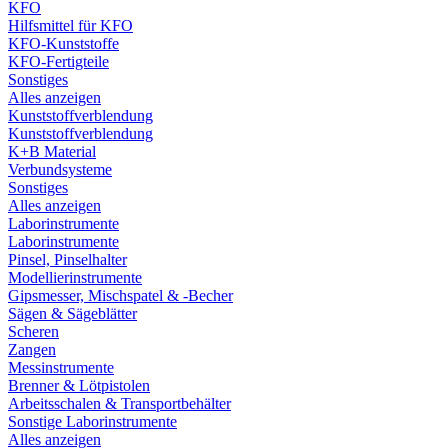
KFO
Hilfsmittel für KFO
KFO-Kunststoffe
KFO-Fertigteile
Sonstiges
Alles anzeigen
Kunststoffverblendung
Kunststoffverblendung
K+B Material
Verbundsysteme
Sonstiges
Alles anzeigen
Laborinstrumente
Laborinstrumente
Pinsel, Pinselhalter
Modellierinstrumente
Gipsmesser, Mischspatel & -Becher
Sägen & Sägeblätter
Scheren
Zangen
Messinstrumente
Brenner & Lötpistolen
Arbeitsschalen & Transportbehälter
Sonstige Laborinstrumente
Alles anzeigen