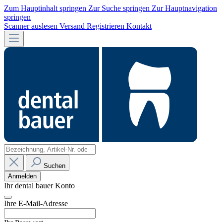
Zum Hauptinhalt springen
Zur Suche springen
Zur Hauptnavigation
springen
Scanner auslesen
Versand
Registrieren
Kontakt
Suchen
Anmelden
Ihr dental bauer Konto
Ihre E-Mail-Adresse