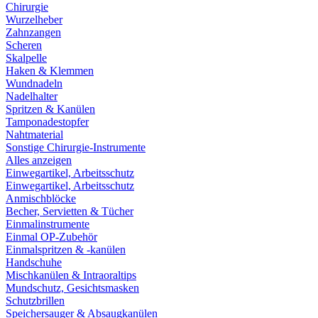
Chirurgie
Wurzelheber
Zahnzangen
Scheren
Skalpelle
Haken & Klemmen
Wundnadeln
Nadelhalter
Spritzen & Kanülen
Tamponadestopfer
Nahtmaterial
Sonstige Chirurgie-Instrumente
Alles anzeigen
Einwegartikel, Arbeitsschutz
Einwegartikel, Arbeitsschutz
Anmischblöcke
Becher, Servietten & Tücher
Einmalinstrumente
Einmal OP-Zubehör
Einmalspritzen & -kanülen
Handschuhe
Mischkanülen & Intraoraltips
Mundschutz, Gesichtsmasken
Schutzbrillen
Speichersauger & Absaugkanülen