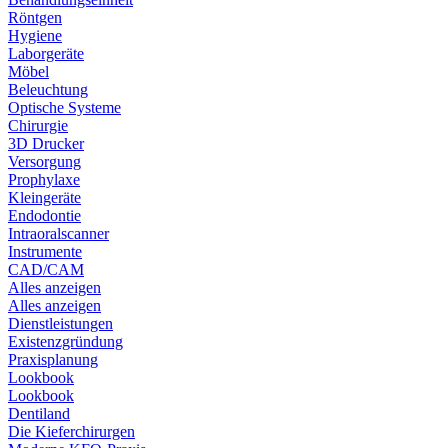
Röntgen
Hygiene
Laborgeräte
Möbel
Beleuchtung
Optische Systeme
Chirurgie
3D Drucker
Versorgung
Prophylaxe
Kleingeräte
Endodontie
Intraoralscanner
Instrumente
CAD/CAM
Alles anzeigen
Alles anzeigen
Dienstleistungen
Existenzgründung
Praxisplanung
Lookbook
Lookbook
Dentiland
Die Kieferchirurgen