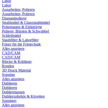
Labor
Labor
Ausarbeiten, Polieren
Ausarbeiten, Polieren
Diamantpolierer
Strahlmittel & Glanzstrahlmittel
Polierpasten & Elektrolyte
Polierer, Bürsten & Schwabbel
Schleifmittel
Staubfilter & Laborfilter
Fräser für die Frästechnik
Alles anzeigen
CAD/CAM
CAD/CAM
Blöcke & Rohlinge
Ronden
3D Druck Material
Sonstige
Alles anzeigen
Dublieren
Dublieren
Dubliermassen
Dublierzubehör & Küvetten
Sonstiges
Alles anzeigen