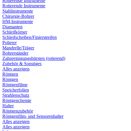
Rotierende Instrumente
Rotierende Instrumente
Stahlinstrumente
Chirurgie-Bohrer
HM-Instrumente
Diamanten
Schleifkörper
Schleifscheiben/Finierstreifen
Polierer
Mandrelle/Träger
Bohrerständer
Zahnreinigungsbürsten (rotierend)
Zubehör & Sonstiges
Alles anzeigen
Röntgen
Röntgen
Röntgenfilme
Speicherfolien
Strahlenschutz
Röntgenchemie
Halter
Röntgenzubehör
Röntgenfilm- und Sensorenhalter
Alles anzeigen
Alles anzeigen