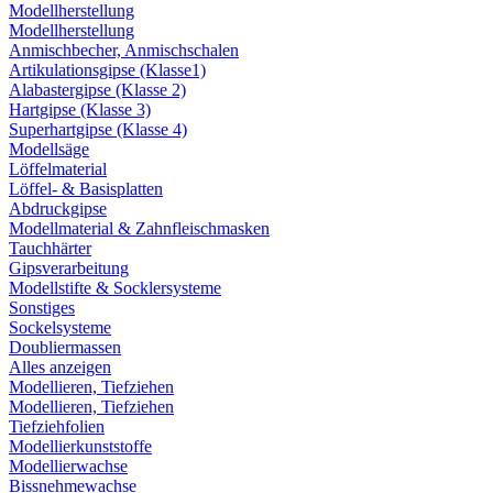
Modellherstellung
Modellherstellung
Anmischbecher, Anmischschalen
Artikulationsgipse (Klasse1)
Alabastergipse (Klasse 2)
Hartgipse (Klasse 3)
Superhartgipse (Klasse 4)
Modellsäge
Löffelmaterial
Löffel- & Basisplatten
Abdruckgipse
Modellmaterial & Zahnfleischmasken
Tauchhärter
Gipsverarbeitung
Modellstifte & Socklersysteme
Sonstiges
Sockelsysteme
Doubliermassen
Alles anzeigen
Modellieren, Tiefziehen
Modellieren, Tiefziehen
Tiefziehfolien
Modellierkunststoffe
Modellierwachse
Bissnehmewachse