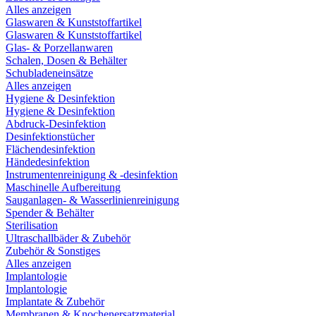
Alles anzeigen
Glaswaren & Kunststoffartikel
Glaswaren & Kunststoffartikel
Glas- & Porzellanwaren
Schalen, Dosen & Behälter
Schubladeneinsätze
Alles anzeigen
Hygiene & Desinfektion
Hygiene & Desinfektion
Abdruck-Desinfektion
Desinfektionstücher
Flächendesinfektion
Händedesinfektion
Instrumentenreinigung & -desinfektion
Maschinelle Aufbereitung
Sauganlagen- & Wasserlinienreinigung
Spender & Behälter
Sterilisation
Ultraschallbäder & Zubehör
Zubehör & Sonstiges
Alles anzeigen
Implantologie
Implantologie
Implantate & Zubehör
Membranen & Knochenersatzmaterial