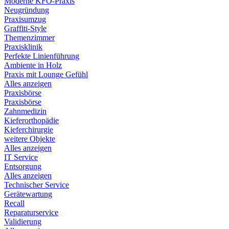
Moderne KFO-Praxis
Neugründung
Praxisumzug
Graffiti-Style
Themenzimmer
Praxisklinik
Perfekte Linienführung
Ambiente in Holz
Praxis mit Lounge Gefühl
Alles anzeigen
Praxisbörse
Praxisbörse
Zahnmedizin
Kieferorthopädie
Kieferchirurgie
weitere Objekte
Alles anzeigen
IT Service
Entsorgung
Alles anzeigen
Technischer Service
Gerätewartung
Recall
Reparaturservice
Validierung