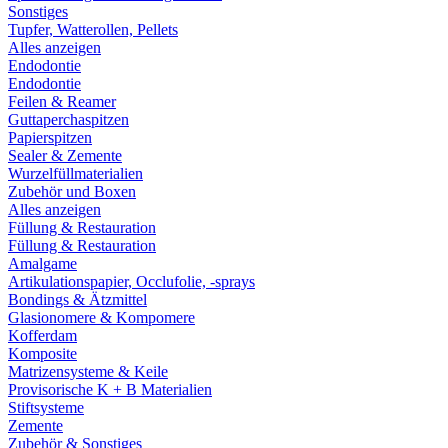
Sonstiges
Tupfer, Watterollen, Pellets
Alles anzeigen
Endodontie
Endodontie
Feilen & Reamer
Guttaperchaspitzen
Papierspitzen
Sealer & Zemente
Wurzelfüllmaterialien
Zubehör und Boxen
Alles anzeigen
Füllung & Restauration
Füllung & Restauration
Amalgame
Artikulationspapier, Occlufolie, -sprays
Bondings & Ätzmittel
Glasionomere & Kompomere
Kofferdam
Komposite
Matrizensysteme & Keile
Provisorische K + B Materialien
Stiftsysteme
Zemente
Zubehör & Sonstiges