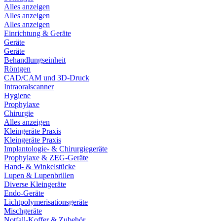
Alles anzeigen
Alles anzeigen
Alles anzeigen
Einrichtung & Geräte
Geräte
Geräte
Behandlungseinheit
Röntgen
CAD/CAM und 3D-Druck
Intraoralscanner
Hygiene
Prophylaxe
Chirurgie
Alles anzeigen
Kleingeräte Praxis
Kleingeräte Praxis
Implantologie- & Chirurgiegeräte
Prophylaxe & ZEG-Geräte
Hand- & Winkelstücke
Lupen & Lupenbrillen
Diverse Kleingeräte
Endo-Geräte
Lichtpolymerisationsgeräte
Mischgeräte
Notfall-Koffer & Zubehör