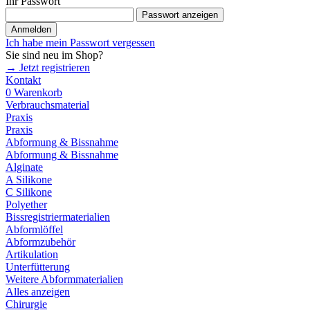
Ihr Passwort
Passwort anzeigen
Anmelden
Ich habe mein Passwort vergessen
Sie sind neu im Shop?
→ Jetzt registrieren
Kontakt
0
Warenkorb
Verbrauchsmaterial
Praxis
Praxis
Abformung & Bissnahme
Abformung & Bissnahme
Alginate
A Silikone
C Silikone
Polyether
Bissregistriermaterialien
Abformlöffel
Abformzubehör
Artikulation
Unterfütterung
Weitere Abformmaterialien
Alles anzeigen
Chirurgie