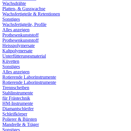
Wachsdrähte
Platten- & Gusswachse
Wachsfertigteile & Retentionen
Sonstiges
Wachsfertigteile, Profile
Alles anzeigen
Prothesenkunststoff
Prothesenkunststoff
Heisspolymersate
Kaltpolymersate
Unterfütterungsmaterial
Küvetten
Sonstiges
Alles anzeigen
Rotierende Laborinstrumente
Rotierende Laborinstrumente
Trennscheiben
Stahlinstrumente
für Frästechnik
HM-Instrumente
Diamantschleifer
Schleifkörper
Polierer & Bürsten
Mandrelle & Träger
Sonstiges