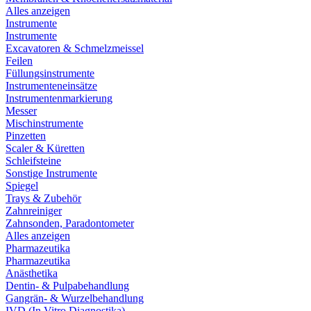
Alles anzeigen
Instrumente
Instrumente
Excavatoren & Schmelzmeissel
Feilen
Füllungsinstrumente
Instrumenteneinsätze
Instrumentenmarkierung
Messer
Mischinstrumente
Pinzetten
Scaler & Küretten
Schleifsteine
Sonstige Instrumente
Spiegel
Trays & Zubehör
Zahnreiniger
Zahnsonden, Paradontometer
Alles anzeigen
Pharmazeutika
Pharmazeutika
Anästhetika
Dentin- & Pulpabehandlung
Gangrän- & Wurzelbehandlung
IVD (In Vitro Diagnostika)