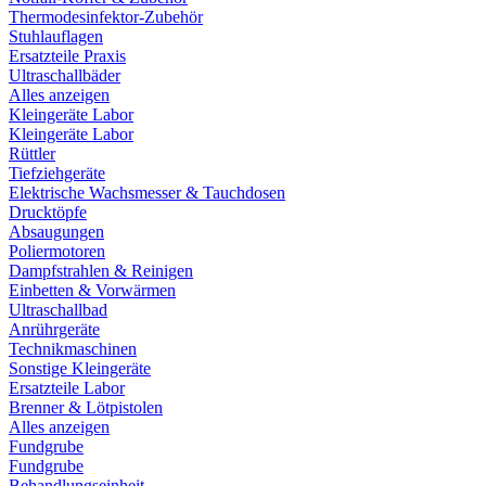
Thermodesinfektor-Zubehör
Stuhlauflagen
Ersatzteile Praxis
Ultraschallbäder
Alles anzeigen
Kleingeräte Labor
Kleingeräte Labor
Rüttler
Tiefziehgeräte
Elektrische Wachsmesser & Tauchdosen
Drucktöpfe
Absaugungen
Poliermotoren
Dampfstrahlen & Reinigen
Einbetten & Vorwärmen
Ultraschallbad
Anrührgeräte
Technikmaschinen
Sonstige Kleingeräte
Ersatzteile Labor
Brenner & Lötpistolen
Alles anzeigen
Fundgrube
Fundgrube
Behandlungseinheit