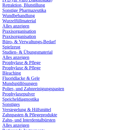
Retraktion, Blutstillung
Sonstige Pharmazeutika
Wundbehandlung
Wurzelfüllmaterial
Alles anzeigen
Praxisorganisation
Praxisorganisation
Büro- & Verwaltungs-Bedarf
Spielzeug
Studien- & Übungsmaterial
Alles anzeigen
Prophylaxe & Pflege
Prophylaxe & Pflege
Bleaching
Fluoridlacke & Gele
Mundspüllösungen
Polier- und Zahnreinigungspasten
Prophylaxepulver
Speicheldiagnostika
Sonstiges
Versiegelung & Hilfsmittel
Zahnpasten & Pflegeprodukte
Zahn- und Interdentalbürsten
Alles anzeigen