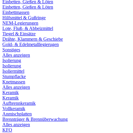
Einbetten, Gießen & Löten
Einbetten, Gießen & Löten
Einbettmassen
Hilfsmittel & Gußringe
NEM-Legierungen
Lote, Fluß- & Abbeizmittel
Tiegel & Einsätze
Drähte, Klammern & Geschiebe
Gold- & Edelmetalllegierugen
Sonstiges
Alles anzeigen
Isolierung
Isolierung
Isoliermittel
Stumpflacke
Knetmassen
Alles anzeigen
Keramik
Keramik
Aufbrennkeramik
Vollkeramik
Anmischplatten
Brennträger & Brennüberwachung
Alles anzeigen
KFO