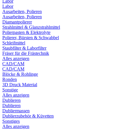
Labor
Labor
Ausarbeiten, Polieren
Ausarbeiten, Polieren
Diamantpolierer
Strahlmittel & Glanzstrahlmittel
Polierpasten & Elektrolyte
Polierer, Bürsten & Schwabbel
Schleifmittel
Staubfilter & Laborfilter
Fräser für die Frästechnik
Alles anzeigen
CAD/CAM
CAD/CAM
Blöcke & Rohlinge
Ronden
3D Druck Material
Sonstige
Alles anzeigen
Dublieren
Dublieren
Dubliermassen
Dublierzubehör & Küvetten
Sonstiges
Alles anzeigen