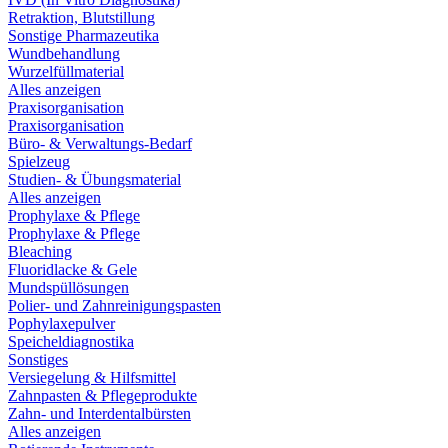
Retraktion, Blutstillung
Sonstige Pharmazeutika
Wundbehandlung
Wurzelfüllmaterial
Alles anzeigen
Praxisorganisation
Praxisorganisation
Büro- & Verwaltungs-Bedarf
Spielzeug
Studien- & Übungsmaterial
Alles anzeigen
Prophylaxe & Pflege
Prophylaxe & Pflege
Bleaching
Fluoridlacke & Gele
Mundspüllösungen
Polier- und Zahnreinigungspasten
Pophylaxepulver
Speicheldiagnostika
Sonstiges
Versiegelung & Hilfsmittel
Zahnpasten & Pflegeprodukte
Zahn- und Interdentalbürsten
Alles anzeigen