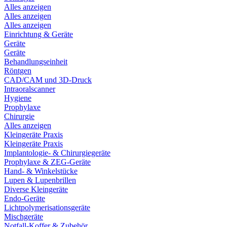
Alles anzeigen
Alles anzeigen
Alles anzeigen
Einrichtung & Geräte
Geräte
Geräte
Behandlungseinheit
Röntgen
CAD/CAM und 3D-Druck
Intraoralscanner
Hygiene
Prophylaxe
Chirurgie
Alles anzeigen
Kleingeräte Praxis
Kleingeräte Praxis
Implantologie- & Chirurgiegeräte
Prophylaxe & ZEG-Geräte
Hand- & Winkelstücke
Lupen & Lupenbrillen
Diverse Kleingeräte
Endo-Geräte
Lichtpolymerisationsgeräte
Mischgeräte
Notfall-Koffer & Zubehör