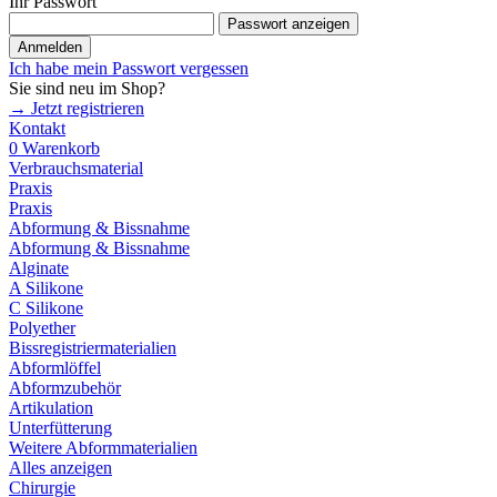
Ihr Passwort
Passwort anzeigen
Anmelden
Ich habe mein Passwort vergessen
Sie sind neu im Shop?
→ Jetzt registrieren
Kontakt
0
Warenkorb
Verbrauchsmaterial
Praxis
Praxis
Abformung & Bissnahme
Abformung & Bissnahme
Alginate
A Silikone
C Silikone
Polyether
Bissregistriermaterialien
Abformlöffel
Abformzubehör
Artikulation
Unterfütterung
Weitere Abformmaterialien
Alles anzeigen
Chirurgie