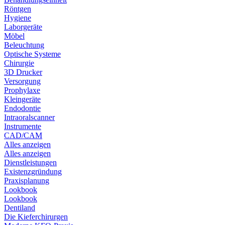
Röntgen
Hygiene
Laborgeräte
Möbel
Beleuchtung
Optische Systeme
Chirurgie
3D Drucker
Versorgung
Prophylaxe
Kleingeräte
Endodontie
Intraoralscanner
Instrumente
CAD/CAM
Alles anzeigen
Alles anzeigen
Dienstleistungen
Existenzgründung
Praxisplanung
Lookbook
Lookbook
Dentiland
Die Kieferchirurgen