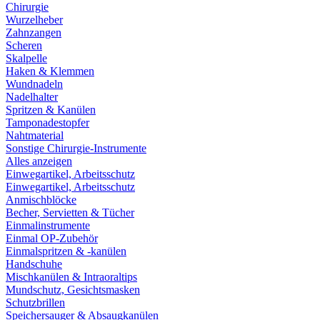
Chirurgie
Wurzelheber
Zahnzangen
Scheren
Skalpelle
Haken & Klemmen
Wundnadeln
Nadelhalter
Spritzen & Kanülen
Tamponadestopfer
Nahtmaterial
Sonstige Chirurgie-Instrumente
Alles anzeigen
Einwegartikel, Arbeitsschutz
Einwegartikel, Arbeitsschutz
Anmischblöcke
Becher, Servietten & Tücher
Einmalinstrumente
Einmal OP-Zubehör
Einmalspritzen & -kanülen
Handschuhe
Mischkanülen & Intraoraltips
Mundschutz, Gesichtsmasken
Schutzbrillen
Speichersauger & Absaugkanülen