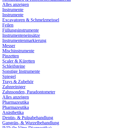
Alles anzeigen
Instrumente
Instrumente
Excavatoren & Schmelzmeissel
Feilen
Füllungsinstrumente
Instrumenteneinsätze
Instrumentenmarkierung
Messer
Mischinstrumente
Pinzetten
Scaler & Küretten
Schleifsteine
Sonstige Instrumente
Spiegel
Trays & Zubehör
Zahnreiniger
Zahnsonden, Paradontometer
Alles anzeigen
Pharmazeutika
Pharmazeutika
Anästhetika
Dentin- & Pulpabehandlung
Gangrän- & Wurzelbehandlung
IVD (In Vitro Diagnostika)