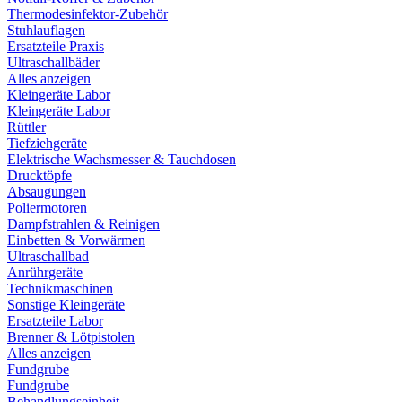
Thermodesinfektor-Zubehör
Stuhlauflagen
Ersatzteile Praxis
Ultraschallbäder
Alles anzeigen
Kleingeräte Labor
Kleingeräte Labor
Rüttler
Tiefziehgeräte
Elektrische Wachsmesser & Tauchdosen
Drucktöpfe
Absaugungen
Poliermotoren
Dampfstrahlen & Reinigen
Einbetten & Vorwärmen
Ultraschallbad
Anrührgeräte
Technikmaschinen
Sonstige Kleingeräte
Ersatzteile Labor
Brenner & Lötpistolen
Alles anzeigen
Fundgrube
Fundgrube
Behandlungseinheit