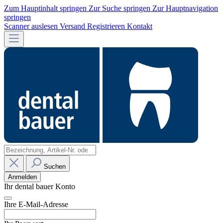
Zum Hauptinhalt springen
Zur Suche springen
Zur Hauptnavigation
springen
Scanner auslesen
Versand
Registrieren
Kontakt
Suchen
Anmelden
Ihr dental bauer Konto
Ihre E-Mail-Adresse