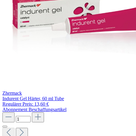
Zhermack
Indurent Gel Härter, 60 ml Tube
Regulärer Preis:
13,60 €
Abonnement
Beschaffungsartikel