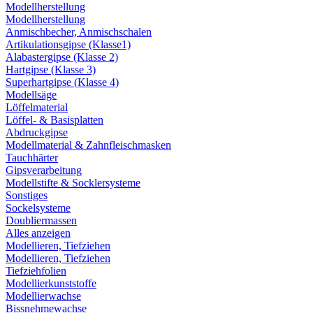
Modellherstellung
Modellherstellung
Anmischbecher, Anmischschalen
Artikulationsgipse (Klasse1)
Alabastergipse (Klasse 2)
Hartgipse (Klasse 3)
Superhartgipse (Klasse 4)
Modellsäge
Löffelmaterial
Löffel- & Basisplatten
Abdruckgipse
Modellmaterial & Zahnfleischmasken
Tauchhärter
Gipsverarbeitung
Modellstifte & Socklersysteme
Sonstiges
Sockelsysteme
Doubliermassen
Alles anzeigen
Modellieren, Tiefziehen
Modellieren, Tiefziehen
Tiefziehfolien
Modellierkunststoffe
Modellierwachse
Bissnehmewachse