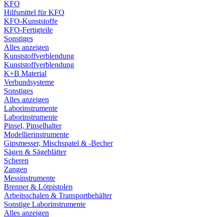
KFO
Hilfsmittel für KFO
KFO-Kunststoffe
KFO-Fertigteile
Sonstiges
Alles anzeigen
Kunststoffverblendung
Kunststoffverblendung
K+B Material
Verbundsysteme
Sonstiges
Alles anzeigen
Laborinstrumente
Laborinstrumente
Pinsel, Pinselhalter
Modellierinstrumente
Gipsmesser, Mischspatel & -Becher
Sägen & Sägeblätter
Scheren
Zangen
Messinstrumente
Brenner & Lötpistolen
Arbeitsschalen & Transportbehälter
Sonstige Laborinstrumente
Alles anzeigen