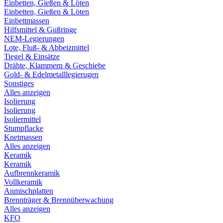
Einbetten, Gießen & Löten
Einbetten, Gießen & Löten
Einbettmassen
Hilfsmittel & Gußringe
NEM-Legierungen
Lote, Fluß- & Abbeizmittel
Tiegel & Einsätze
Drähte, Klammern & Geschiebe
Gold- & Edelmetalllegierugen
Sonstiges
Alles anzeigen
Isolierung
Isolierung
Isoliermittel
Stumpflacke
Knetmassen
Alles anzeigen
Keramik
Keramik
Aufbrennkeramik
Vollkeramik
Anmischplatten
Brennträger & Brennüberwachung
Alles anzeigen
KFO