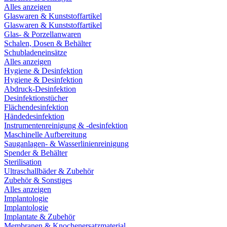
Alles anzeigen
Glaswaren & Kunststoffartikel
Glaswaren & Kunststoffartikel
Glas- & Porzellanwaren
Schalen, Dosen & Behälter
Schubladeneinsätze
Alles anzeigen
Hygiene & Desinfektion
Hygiene & Desinfektion
Abdruck-Desinfektion
Desinfektionstücher
Flächendesinfektion
Händedesinfektion
Instrumentenreinigung & -desinfektion
Maschinelle Aufbereitung
Sauganlagen- & Wasserlinienreinigung
Spender & Behälter
Sterilisation
Ultraschallbäder & Zubehör
Zubehör & Sonstiges
Alles anzeigen
Implantologie
Implantologie
Implantate & Zubehör
Membranen & Knochenersatzmaterial