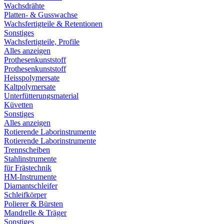
Wachsdrähte
Platten- & Gusswachse
Wachsfertigteile & Retentionen
Sonstiges
Wachsfertigteile, Profile
Alles anzeigen
Prothesenkunststoff
Prothesenkunststoff
Heisspolymersate
Kaltpolymersate
Unterfütterungsmaterial
Küvetten
Sonstiges
Alles anzeigen
Rotierende Laborinstrumente
Rotierende Laborinstrumente
Trennscheiben
Stahlinstrumente
für Frästechnik
HM-Instrumente
Diamantschleifer
Schleifkörper
Polierer & Bürsten
Mandrelle & Träger
Sonstiges