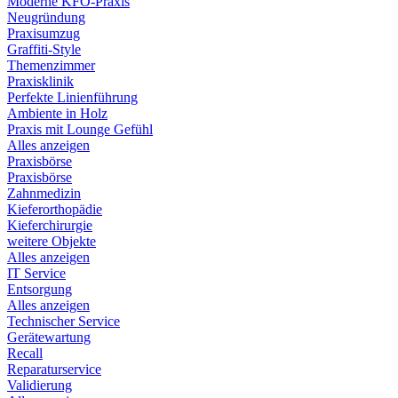
Moderne KFO-Praxis
Neugründung
Praxisumzug
Graffiti-Style
Themenzimmer
Praxisklinik
Perfekte Linienführung
Ambiente in Holz
Praxis mit Lounge Gefühl
Alles anzeigen
Praxisbörse
Praxisbörse
Zahnmedizin
Kieferorthopädie
Kieferchirurgie
weitere Objekte
Alles anzeigen
IT Service
Entsorgung
Alles anzeigen
Technischer Service
Gerätewartung
Recall
Reparaturservice
Validierung