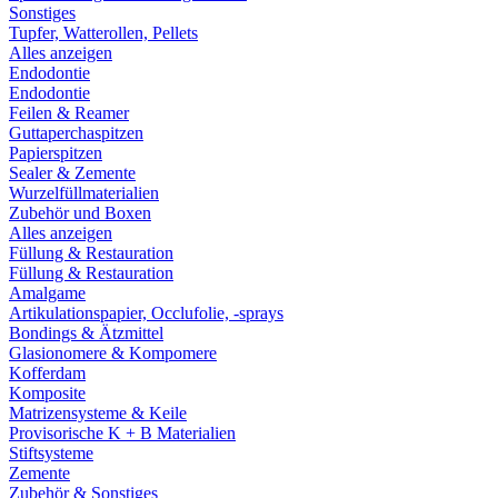
Sonstiges
Tupfer, Watterollen, Pellets
Alles anzeigen
Endodontie
Endodontie
Feilen & Reamer
Guttaperchaspitzen
Papierspitzen
Sealer & Zemente
Wurzelfüllmaterialien
Zubehör und Boxen
Alles anzeigen
Füllung & Restauration
Füllung & Restauration
Amalgame
Artikulationspapier, Occlufolie, -sprays
Bondings & Ätzmittel
Glasionomere & Kompomere
Kofferdam
Komposite
Matrizensysteme & Keile
Provisorische K + B Materialien
Stiftsysteme
Zemente
Zubehör & Sonstiges