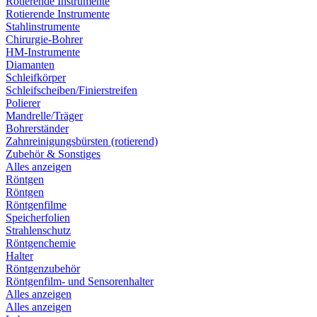
Rotierende Instrumente
Rotierende Instrumente
Stahlinstrumente
Chirurgie-Bohrer
HM-Instrumente
Diamanten
Schleifkörper
Schleifscheiben/Finierstreifen
Polierer
Mandrelle/Träger
Bohrerständer
Zahnreinigungsbürsten (rotierend)
Zubehör & Sonstiges
Alles anzeigen
Röntgen
Röntgen
Röntgenfilme
Speicherfolien
Strahlenschutz
Röntgenchemie
Halter
Röntgenzubehör
Röntgenfilm- und Sensorenhalter
Alles anzeigen
Alles anzeigen