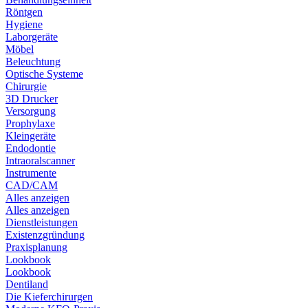
Röntgen
Hygiene
Laborgeräte
Möbel
Beleuchtung
Optische Systeme
Chirurgie
3D Drucker
Versorgung
Prophylaxe
Kleingeräte
Endodontie
Intraoralscanner
Instrumente
CAD/CAM
Alles anzeigen
Alles anzeigen
Dienstleistungen
Existenzgründung
Praxisplanung
Lookbook
Lookbook
Dentiland
Die Kieferchirurgen