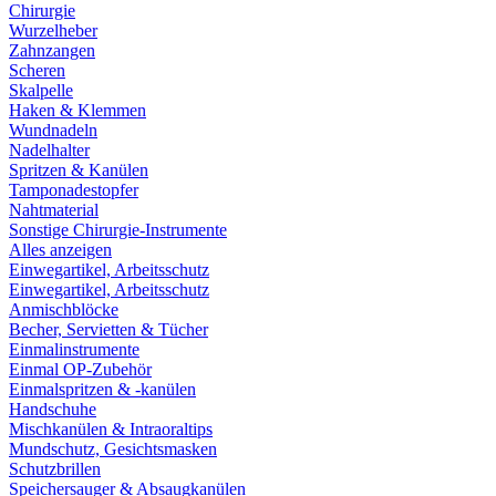
Chirurgie
Wurzelheber
Zahnzangen
Scheren
Skalpelle
Haken & Klemmen
Wundnadeln
Nadelhalter
Spritzen & Kanülen
Tamponadestopfer
Nahtmaterial
Sonstige Chirurgie-Instrumente
Alles anzeigen
Einwegartikel, Arbeitsschutz
Einwegartikel, Arbeitsschutz
Anmischblöcke
Becher, Servietten & Tücher
Einmalinstrumente
Einmal OP-Zubehör
Einmalspritzen & -kanülen
Handschuhe
Mischkanülen & Intraoraltips
Mundschutz, Gesichtsmasken
Schutzbrillen
Speichersauger & Absaugkanülen