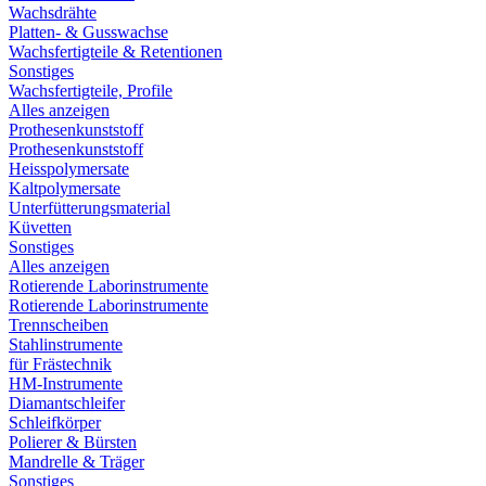
Wachsdrähte
Platten- & Gusswachse
Wachsfertigteile & Retentionen
Sonstiges
Wachsfertigteile, Profile
Alles anzeigen
Prothesenkunststoff
Prothesenkunststoff
Heisspolymersate
Kaltpolymersate
Unterfütterungsmaterial
Küvetten
Sonstiges
Alles anzeigen
Rotierende Laborinstrumente
Rotierende Laborinstrumente
Trennscheiben
Stahlinstrumente
für Frästechnik
HM-Instrumente
Diamantschleifer
Schleifkörper
Polierer & Bürsten
Mandrelle & Träger
Sonstiges