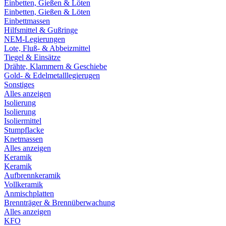
Einbetten, Gießen & Löten
Einbetten, Gießen & Löten
Einbettmassen
Hilfsmittel & Gußringe
NEM-Legierungen
Lote, Fluß- & Abbeizmittel
Tiegel & Einsätze
Drähte, Klammern & Geschiebe
Gold- & Edelmetalllegierugen
Sonstiges
Alles anzeigen
Isolierung
Isolierung
Isoliermittel
Stumpflacke
Knetmassen
Alles anzeigen
Keramik
Keramik
Aufbrennkeramik
Vollkeramik
Anmischplatten
Brennträger & Brennüberwachung
Alles anzeigen
KFO