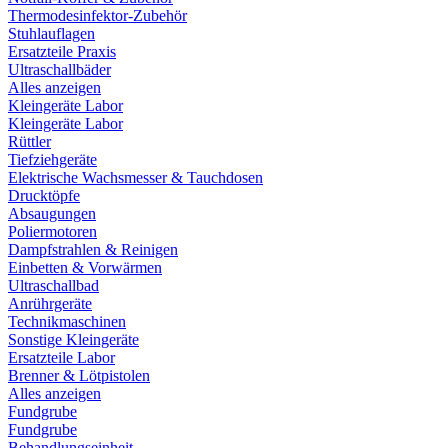
Thermodesinfektor-Zubehör
Stuhlauflagen
Ersatzteile Praxis
Ultraschallbäder
Alles anzeigen
Kleingeräte Labor
Kleingeräte Labor
Rüttler
Tiefziehgeräte
Elektrische Wachsmesser & Tauchdosen
Drucktöpfe
Absaugungen
Poliermotoren
Dampfstrahlen & Reinigen
Einbetten & Vorwärmen
Ultraschallbad
Anrührgeräte
Technikmaschinen
Sonstige Kleingeräte
Ersatzteile Labor
Brenner & Lötpistolen
Alles anzeigen
Fundgrube
Fundgrube
Behandlungseinheit