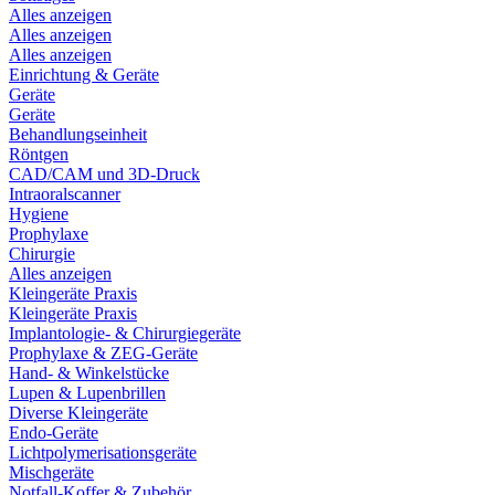
Alles anzeigen
Alles anzeigen
Alles anzeigen
Einrichtung & Geräte
Geräte
Geräte
Behandlungseinheit
Röntgen
CAD/CAM und 3D-Druck
Intraoralscanner
Hygiene
Prophylaxe
Chirurgie
Alles anzeigen
Kleingeräte Praxis
Kleingeräte Praxis
Implantologie- & Chirurgiegeräte
Prophylaxe & ZEG-Geräte
Hand- & Winkelstücke
Lupen & Lupenbrillen
Diverse Kleingeräte
Endo-Geräte
Lichtpolymerisationsgeräte
Mischgeräte
Notfall-Koffer & Zubehör