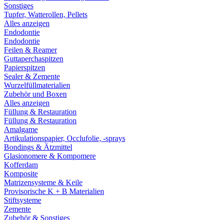
Sonstiges
Tupfer, Watterollen, Pellets
Alles anzeigen
Endodontie
Endodontie
Feilen & Reamer
Guttaperchaspitzen
Papierspitzen
Sealer & Zemente
Wurzelfüllmaterialien
Zubehör und Boxen
Alles anzeigen
Füllung & Restauration
Füllung & Restauration
Amalgame
Artikulationspapier, Occlufolie, -sprays
Bondings & Ätzmittel
Glasionomere & Kompomere
Kofferdam
Komposite
Matrizensysteme & Keile
Provisorische K + B Materialien
Stiftsysteme
Zemente
Zubehör & Sonstiges