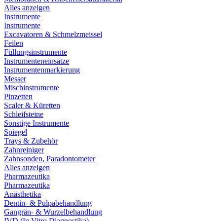
Alles anzeigen
Instrumente
Instrumente
Excavatoren & Schmelzmeissel
Feilen
Füllungsinstrumente
Instrumenteneinsätze
Instrumentenmarkierung
Messer
Mischinstrumente
Pinzetten
Scaler & Küretten
Schleifsteine
Sonstige Instrumente
Spiegel
Trays & Zubehör
Zahnreiniger
Zahnsonden, Paradontometer
Alles anzeigen
Pharmazeutika
Pharmazeutika
Anästhetika
Dentin- & Pulpabehandlung
Gangrän- & Wurzelbehandlung
IVD (In Vitro Diagnostika)