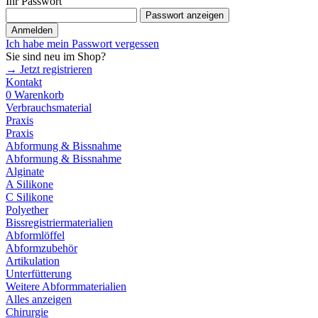
Ihr Passwort
Passwort anzeigen
Anmelden
Ich habe mein Passwort vergessen
Sie sind neu im Shop?
→ Jetzt registrieren
Kontakt
0
Warenkorb
Verbrauchsmaterial
Praxis
Praxis
Abformung & Bissnahme
Abformung & Bissnahme
Alginate
A Silikone
C Silikone
Polyether
Bissregistriermaterialien
Abformlöffel
Abformzubehör
Artikulation
Unterfütterung
Weitere Abformmaterialien
Alles anzeigen
Chirurgie