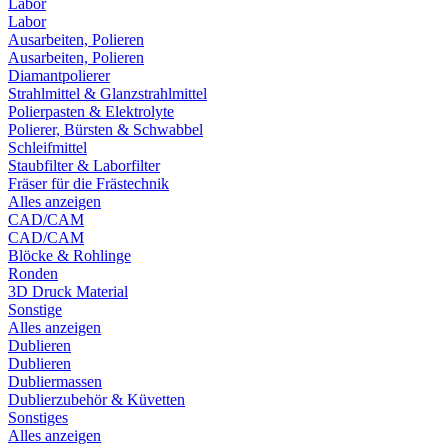
Labor
Labor
Ausarbeiten, Polieren
Ausarbeiten, Polieren
Diamantpolierer
Strahlmittel & Glanzstrahlmittel
Polierpasten & Elektrolyte
Polierer, Bürsten & Schwabbel
Schleifmittel
Staubfilter & Laborfilter
Fräser für die Frästechnik
Alles anzeigen
CAD/CAM
CAD/CAM
Blöcke & Rohlinge
Ronden
3D Druck Material
Sonstige
Alles anzeigen
Dublieren
Dublieren
Dubliermassen
Dublierzubehör & Küvetten
Sonstiges
Alles anzeigen