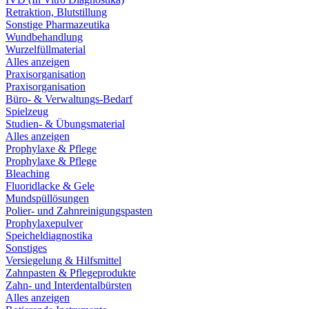
Retraktion, Blutstillung
Sonstige Pharmazeutika
Wundbehandlung
Wurzelfüllmaterial
Alles anzeigen
Praxisorganisation
Praxisorganisation
Büro- & Verwaltungs-Bedarf
Spielzeug
Studien- & Übungsmaterial
Alles anzeigen
Prophylaxe & Pflege
Prophylaxe & Pflege
Bleaching
Fluoridlacke & Gele
Mundspüllösungen
Polier- und Zahnreinigungspasten
Prophylaxepulver
Speicheldiagnostika
Sonstiges
Versiegelung & Hilfsmittel
Zahnpasten & Pflegeprodukte
Zahn- und Interdentalbürsten
Alles anzeigen