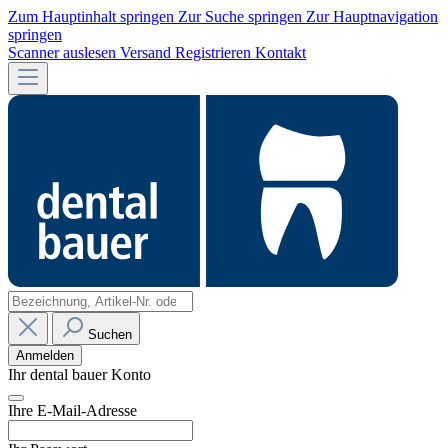
Zum Hauptinhalt springen
Zur Suche springen
Zur Hauptnavigation
springen
Scanner auslesen
Versand
Registrieren
Kontakt
Suchen
Anmelden
Ihr dental bauer Konto
Ihre E-Mail-Adresse