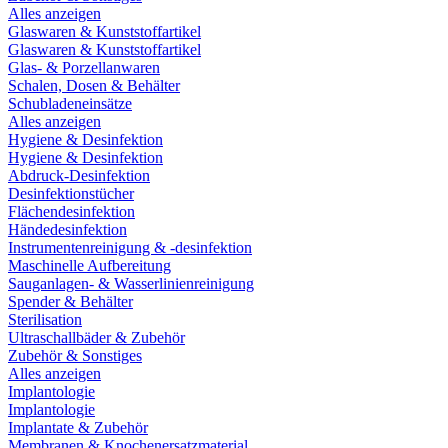
Alles anzeigen
Glaswaren & Kunststoffartikel
Glaswaren & Kunststoffartikel
Glas- & Porzellanwaren
Schalen, Dosen & Behälter
Schubladeneinsätze
Alles anzeigen
Hygiene & Desinfektion
Hygiene & Desinfektion
Abdruck-Desinfektion
Desinfektionstücher
Flächendesinfektion
Händedesinfektion
Instrumentenreinigung & -desinfektion
Maschinelle Aufbereitung
Sauganlagen- & Wasserlinienreinigung
Spender & Behälter
Sterilisation
Ultraschallbäder & Zubehör
Zubehör & Sonstiges
Alles anzeigen
Implantologie
Implantologie
Implantate & Zubehör
Membranen & Knochenersatzmaterial