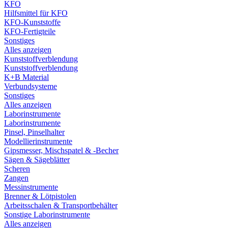
KFO
Hilfsmittel für KFO
KFO-Kunststoffe
KFO-Fertigteile
Sonstiges
Alles anzeigen
Kunststoffverblendung
Kunststoffverblendung
K+B Material
Verbundsysteme
Sonstiges
Alles anzeigen
Laborinstrumente
Laborinstrumente
Pinsel, Pinselhalter
Modellierinstrumente
Gipsmesser, Mischspatel & -Becher
Sägen & Sägeblätter
Scheren
Zangen
Messinstrumente
Brenner & Lötpistolen
Arbeitsschalen & Transportbehälter
Sonstige Laborinstrumente
Alles anzeigen