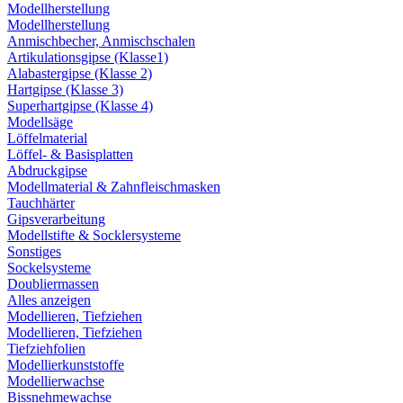
Modellherstellung
Modellherstellung
Anmischbecher, Anmischschalen
Artikulationsgipse (Klasse1)
Alabastergipse (Klasse 2)
Hartgipse (Klasse 3)
Superhartgipse (Klasse 4)
Modellsäge
Löffelmaterial
Löffel- & Basisplatten
Abdruckgipse
Modellmaterial & Zahnfleischmasken
Tauchhärter
Gipsverarbeitung
Modellstifte & Socklersysteme
Sonstiges
Sockelsysteme
Doubliermassen
Alles anzeigen
Modellieren, Tiefziehen
Modellieren, Tiefziehen
Tiefziehfolien
Modellierkunststoffe
Modellierwachse
Bissnehmewachse