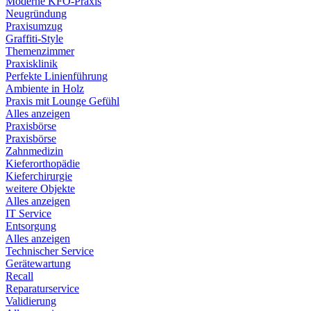
Moderne KFO-Praxis
Neugründung
Praxisumzug
Graffiti-Style
Themenzimmer
Praxisklinik
Perfekte Linienführung
Ambiente in Holz
Praxis mit Lounge Gefühl
Alles anzeigen
Praxisbörse
Praxisbörse
Zahnmedizin
Kieferorthopädie
Kieferchirurgie
weitere Objekte
Alles anzeigen
IT Service
Entsorgung
Alles anzeigen
Technischer Service
Gerätewartung
Recall
Reparaturservice
Validierung