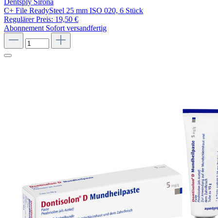
Dentsply Sirona
C+ File ReadySteel 25 mm ISO 020, 6 Stück
Regulärer Preis:
19,50 €
Abonnement
Sofort versandfertig