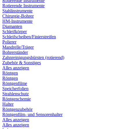
Rotierende Instrumente
Rotierende Instrumente
Stahlinstrumente
Chirurgie-Bohrer
HM-Instrumente
Diamanten
Schleifkörper
Schleifscheiben/Finierstreifen
Polierer
Mandrelle/Träger
Bohrerständer
Zahnreinigungsbürsten (rotierend)
Zubehör & Sonstiges
Alles anzeigen
Röntgen
Röntgen
Röntgenfilme
Speicherfolien
Strahlenschutz
Röntgenchemie
Halter
Röntgenzubehör
Röntgenfilm- und Sensorenhalter
Alles anzeigen
Alles anzeigen