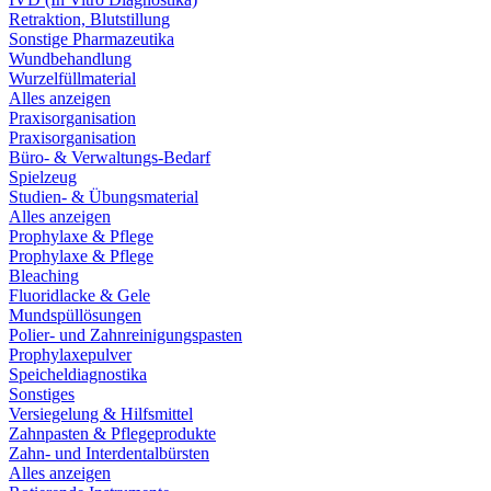
Retraktion, Blutstillung
Sonstige Pharmazeutika
Wundbehandlung
Wurzelfüllmaterial
Alles anzeigen
Praxisorganisation
Praxisorganisation
Büro- & Verwaltungs-Bedarf
Spielzeug
Studien- & Übungsmaterial
Alles anzeigen
Prophylaxe & Pflege
Prophylaxe & Pflege
Bleaching
Fluoridlacke & Gele
Mundspüllösungen
Polier- und Zahnreinigungspasten
Prophylaxepulver
Speicheldiagnostika
Sonstiges
Versiegelung & Hilfsmittel
Zahnpasten & Pflegeprodukte
Zahn- und Interdentalbürsten
Alles anzeigen