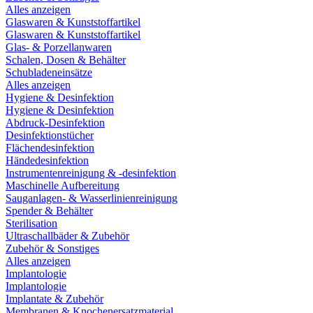
Alles anzeigen
Glaswaren & Kunststoffartikel
Glaswaren & Kunststoffartikel
Glas- & Porzellanwaren
Schalen, Dosen & Behälter
Schubladeneinsätze
Alles anzeigen
Hygiene & Desinfektion
Hygiene & Desinfektion
Abdruck-Desinfektion
Desinfektionstücher
Flächendesinfektion
Händedesinfektion
Instrumentenreinigung & -desinfektion
Maschinelle Aufbereitung
Sauganlagen- & Wasserlinienreinigung
Spender & Behälter
Sterilisation
Ultraschallbäder & Zubehör
Zubehör & Sonstiges
Alles anzeigen
Implantologie
Implantologie
Implantate & Zubehör
Membranen & Knochenersatzmaterial