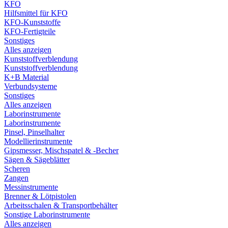
KFO
Hilfsmittel für KFO
KFO-Kunststoffe
KFO-Fertigteile
Sonstiges
Alles anzeigen
Kunststoffverblendung
Kunststoffverblendung
K+B Material
Verbundsysteme
Sonstiges
Alles anzeigen
Laborinstrumente
Laborinstrumente
Pinsel, Pinselhalter
Modellierinstrumente
Gipsmesser, Mischspatel & -Becher
Sägen & Sägeblätter
Scheren
Zangen
Messinstrumente
Brenner & Lötpistolen
Arbeitsschalen & Transportbehälter
Sonstige Laborinstrumente
Alles anzeigen