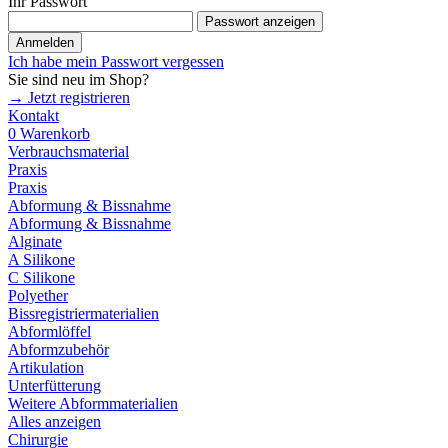
Ihr Passwort
Passwort anzeigen
Anmelden
Ich habe mein Passwort vergessen
Sie sind neu im Shop?
→ Jetzt registrieren
Kontakt
0
Warenkorb
Verbrauchsmaterial
Praxis
Praxis
Abformung & Bissnahme
Abformung & Bissnahme
Alginate
A Silikone
C Silikone
Polyether
Bissregistriermaterialien
Abformlöffel
Abformzubehör
Artikulation
Unterfütterung
Weitere Abformmaterialien
Alles anzeigen
Chirurgie