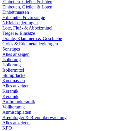
Einbetten, Gießen & Löten
Einbetten, Gießen & Löten
Einbettmassen
Hilfsmittel & Gußringe
NEM-Legierungen
Lote, Fluß- & Abbeizmittel
Tiegel & Einsätze
Drähte, Klammern & Geschiebe
Gold- & Edelmetalllegierugen
Sonstiges
Alles anzeigen
Isolierung
Isolierung
Isoliermittel
Stumpflacke
Knetmassen
Alles anzeigen
Keramik
Keramik
Aufbrennkeramik
Vollkeramik
Anmischplatten
Brennträger & Brennüberwachung
Alles anzeigen
KFO