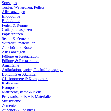
Sonstiges
Tupfer, Watterollen, Pellets
Alles anzeigen
Endodontie
Endodontie
Feilen & Reamer
Guttaperchaspitzen
Papierspitzen
Sealer & Zemente
Wurzelfüllmaterialien
Zubehör und Boxen
Alles anzeigen
Füllung & Restauration
Füllung & Restauration
Amalgame
Artikulationspapier, Occlufolie, -sprays
Bondings & Ätzmittel
Glasionomere & Kompomere
Kofferdam
Komposite
Matrizensysteme & Keile
Provisorische K + B Materialien
Stiftsysteme
Zemente
Zubehör & Sonstiges