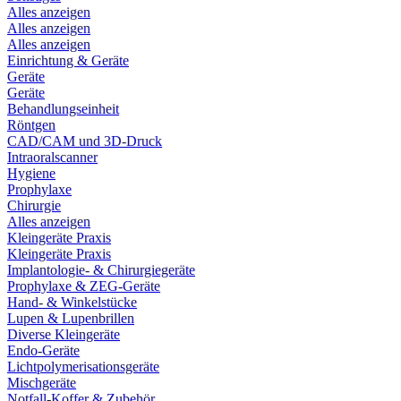
Alles anzeigen
Alles anzeigen
Alles anzeigen
Einrichtung & Geräte
Geräte
Geräte
Behandlungseinheit
Röntgen
CAD/CAM und 3D-Druck
Intraoralscanner
Hygiene
Prophylaxe
Chirurgie
Alles anzeigen
Kleingeräte Praxis
Kleingeräte Praxis
Implantologie- & Chirurgiegeräte
Prophylaxe & ZEG-Geräte
Hand- & Winkelstücke
Lupen & Lupenbrillen
Diverse Kleingeräte
Endo-Geräte
Lichtpolymerisationsgeräte
Mischgeräte
Notfall-Koffer & Zubehör