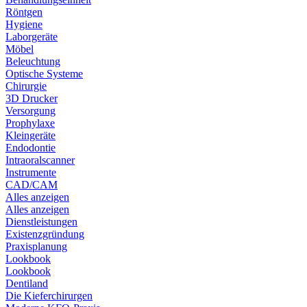
Röntgen
Hygiene
Laborgeräte
Möbel
Beleuchtung
Optische Systeme
Chirurgie
3D Drucker
Versorgung
Prophylaxe
Kleingeräte
Endodontie
Intraoralscanner
Instrumente
CAD/CAM
Alles anzeigen
Alles anzeigen
Dienstleistungen
Existenzgründung
Praxisplanung
Lookbook
Lookbook
Dentiland
Die Kieferchirurgen