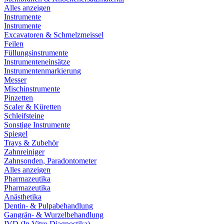
Alles anzeigen
Instrumente
Instrumente
Excavatoren & Schmelzmeissel
Feilen
Füllungsinstrumente
Instrumenteneinsätze
Instrumentenmarkierung
Messer
Mischinstrumente
Pinzetten
Scaler & Küretten
Schleifsteine
Sonstige Instrumente
Spiegel
Trays & Zubehör
Zahnreiniger
Zahnsonden, Paradontometer
Alles anzeigen
Pharmazeutika
Pharmazeutika
Anästhetika
Dentin- & Pulpabehandlung
Gangrän- & Wurzelbehandlung
IVD (In Vitro Diagnostika)