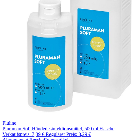
Pluline
Pluraman Soft Händedesinfektionsmittel, 500 ml Flasche
Verkaufspreis:
7,39 €
Regulärer Preis:
8,29 €
Abonnement
Beschaffungsartikel