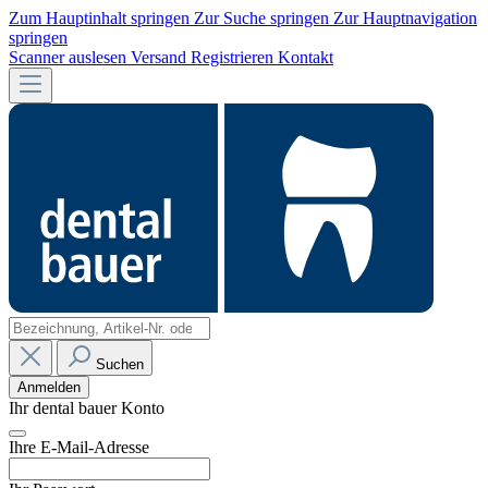
Zum Hauptinhalt springen
Zur Suche springen
Zur Hauptnavigation
springen
Scanner auslesen
Versand
Registrieren
Kontakt
Suchen
Anmelden
Ihr dental bauer Konto
Ihre E-Mail-Adresse