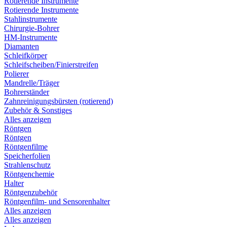
Rotierende Instrumente
Rotierende Instrumente
Stahlinstrumente
Chirurgie-Bohrer
HM-Instrumente
Diamanten
Schleifkörper
Schleifscheiben/Finierstreifen
Polierer
Mandrelle/Träger
Bohrerständer
Zahnreinigungsbürsten (rotierend)
Zubehör & Sonstiges
Alles anzeigen
Röntgen
Röntgen
Röntgenfilme
Speicherfolien
Strahlenschutz
Röntgenchemie
Halter
Röntgenzubehör
Röntgenfilm- und Sensorenhalter
Alles anzeigen
Alles anzeigen