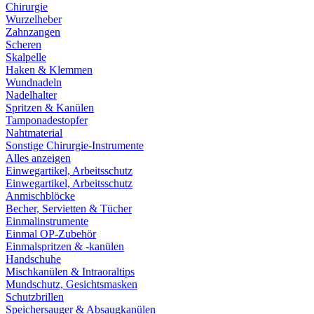
Chirurgie
Wurzelheber
Zahnzangen
Scheren
Skalpelle
Haken & Klemmen
Wundnadeln
Nadelhalter
Spritzen & Kanülen
Tamponadestopfer
Nahtmaterial
Sonstige Chirurgie-Instrumente
Alles anzeigen
Einwegartikel, Arbeitsschutz
Einwegartikel, Arbeitsschutz
Anmischblöcke
Becher, Servietten & Tücher
Einmalinstrumente
Einmal OP-Zubehör
Einmalspritzen & -kanülen
Handschuhe
Mischkanülen & Intraoraltips
Mundschutz, Gesichtsmasken
Schutzbrillen
Speichersauger & Absaugkanülen