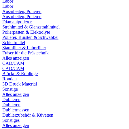
Labor
Labor
Ausarbeiten, Polieren
Ausarbeiten, Polieren
Diamantpolierer
Strahlmittel & Glanzstrahlmittel
Polierpasten & Elektrolyte
Polierer, Bürsten & Schwabbel
Schleifmittel
Staubfilter & Laborfilter
Fräser für die Frästechnik
Alles anzeigen
CAD/CAM
CAD/CAM
Blöcke & Rohlinge
Ronden
3D Druck Material
Sonstige
Alles anzeigen
Dublieren
Dublieren
Dubliermassen
Dublierzubehör & Küvetten
Sonstiges
Alles anzeigen