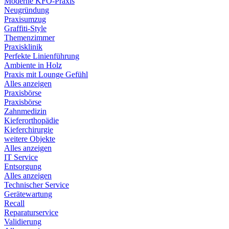
Moderne KFO-Praxis
Neugründung
Praxisumzug
Graffiti-Style
Themenzimmer
Praxisklinik
Perfekte Linienführung
Ambiente in Holz
Praxis mit Lounge Gefühl
Alles anzeigen
Praxisbörse
Praxisbörse
Zahnmedizin
Kieferorthopädie
Kieferchirurgie
weitere Objekte
Alles anzeigen
IT Service
Entsorgung
Alles anzeigen
Technischer Service
Gerätewartung
Recall
Reparaturservice
Validierung