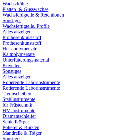
Wachsdrähte
Platten- & Gusswachse
Wachsfertigteile & Retentionen
Sonstiges
Wachsfertigteile, Profile
Alles anzeigen
Prothesenkunststoff
Prothesenkunststoff
Heisspolymersate
Kaltpolymersate
Unterfütterungsmaterial
Küvetten
Sonstiges
Alles anzeigen
Rotierende Laborinstrumente
Rotierende Laborinstrumente
Trennscheiben
Stahlinstrumente
für Frästechnik
HM-Instrumente
Diamantschleifer
Schleifkörper
Polierer & Bürsten
Mandrelle & Träger
Sonstiges