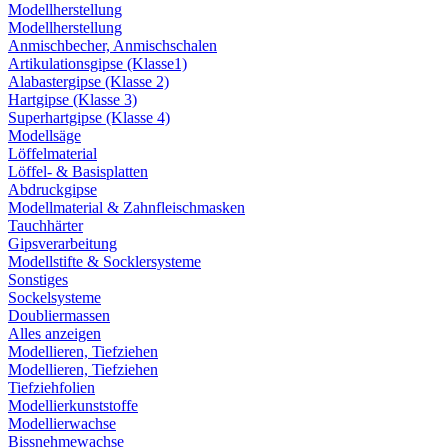
Modellherstellung
Modellherstellung
Anmischbecher, Anmischschalen
Artikulationsgipse (Klasse1)
Alabastergipse (Klasse 2)
Hartgipse (Klasse 3)
Superhartgipse (Klasse 4)
Modellsäge
Löffelmaterial
Löffel- & Basisplatten
Abdruckgipse
Modellmaterial & Zahnfleischmasken
Tauchhärter
Gipsverarbeitung
Modellstifte & Socklersysteme
Sonstiges
Sockelsysteme
Doubliermassen
Alles anzeigen
Modellieren, Tiefziehen
Modellieren, Tiefziehen
Tiefziehfolien
Modellierkunststoffe
Modellierwachse
Bissnehmewachse