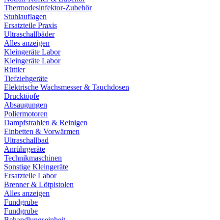
Thermodesinfektor-Zubehör
Stuhlauflagen
Ersatzteile Praxis
Ultraschallbäder
Alles anzeigen
Kleingeräte Labor
Kleingeräte Labor
Rüttler
Tiefziehgeräte
Elektrische Wachsmesser & Tauchdosen
Drucktöpfe
Absaugungen
Poliermotoren
Dampfstrahlen & Reinigen
Einbetten & Vorwärmen
Ultraschallbad
Anrührgeräte
Technikmaschinen
Sonstige Kleingeräte
Ersatzteile Labor
Brenner & Lötpistolen
Alles anzeigen
Fundgrube
Fundgrube
Behandlungseinheit