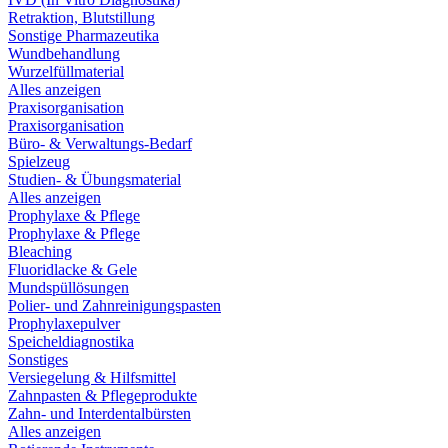
Retraktion, Blutstillung
Sonstige Pharmazeutika
Wundbehandlung
Wurzelfüllmaterial
Alles anzeigen
Praxisorganisation
Praxisorganisation
Büro- & Verwaltungs-Bedarf
Spielzeug
Studien- & Übungsmaterial
Alles anzeigen
Prophylaxe & Pflege
Prophylaxe & Pflege
Bleaching
Fluoridlacke & Gele
Mundspüllösungen
Polier- und Zahnreinigungspasten
Prophylaxepulver
Speicheldiagnostika
Sonstiges
Versiegelung & Hilfsmittel
Zahnpasten & Pflegeprodukte
Zahn- und Interdentalbürsten
Alles anzeigen