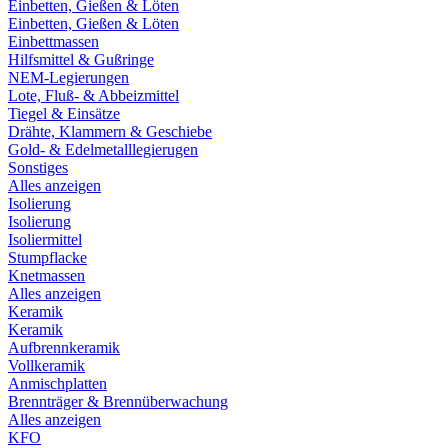
Einbetten, Gießen & Löten
Einbetten, Gießen & Löten
Einbettmassen
Hilfsmittel & Gußringe
NEM-Legierungen
Lote, Fluß- & Abbeizmittel
Tiegel & Einsätze
Drähte, Klammern & Geschiebe
Gold- & Edelmetalllegierugen
Sonstiges
Alles anzeigen
Isolierung
Isolierung
Isoliermittel
Stumpflacke
Knetmassen
Alles anzeigen
Keramik
Keramik
Aufbrennkeramik
Vollkeramik
Anmischplatten
Brennträger & Brennüberwachung
Alles anzeigen
KFO