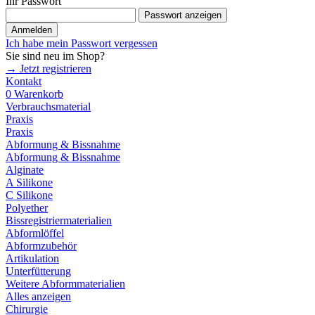
Ihr Passwort
Passwort anzeigen
Anmelden
Ich habe mein Passwort vergessen
Sie sind neu im Shop?
→ Jetzt registrieren
Kontakt
0
Warenkorb
Verbrauchsmaterial
Praxis
Praxis
Abformung & Bissnahme
Abformung & Bissnahme
Alginate
A Silikone
C Silikone
Polyether
Bissregistriermaterialien
Abformlöffel
Abformzubehör
Artikulation
Unterfütterung
Weitere Abformmaterialien
Alles anzeigen
Chirurgie