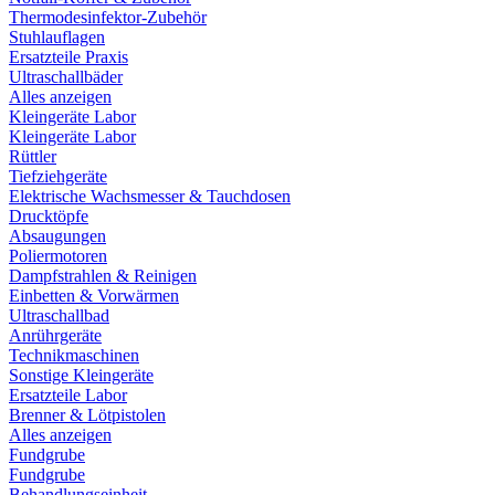
Thermodesinfektor-Zubehör
Stuhlauflagen
Ersatzteile Praxis
Ultraschallbäder
Alles anzeigen
Kleingeräte Labor
Kleingeräte Labor
Rüttler
Tiefziehgeräte
Elektrische Wachsmesser & Tauchdosen
Drucktöpfe
Absaugungen
Poliermotoren
Dampfstrahlen & Reinigen
Einbetten & Vorwärmen
Ultraschallbad
Anrührgeräte
Technikmaschinen
Sonstige Kleingeräte
Ersatzteile Labor
Brenner & Lötpistolen
Alles anzeigen
Fundgrube
Fundgrube
Behandlungseinheit