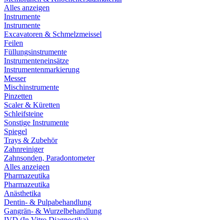
Alles anzeigen
Instrumente
Instrumente
Excavatoren & Schmelzmeissel
Feilen
Füllungsinstrumente
Instrumenteneinsätze
Instrumentenmarkierung
Messer
Mischinstrumente
Pinzetten
Scaler & Küretten
Schleifsteine
Sonstige Instrumente
Spiegel
Trays & Zubehör
Zahnreiniger
Zahnsonden, Paradontometer
Alles anzeigen
Pharmazeutika
Pharmazeutika
Anästhetika
Dentin- & Pulpabehandlung
Gangrän- & Wurzelbehandlung
IVD (In Vitro Diagnostika)