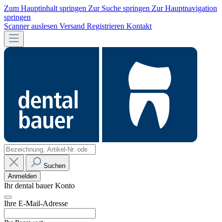
Zum Hauptinhalt springen
Zur Suche springen
Zur Hauptnavigation
springen
Scanner auslesen
Versand
Registrieren
Kontakt
Suchen
Anmelden
Ihr dental bauer Konto
Ihre E-Mail-Adresse