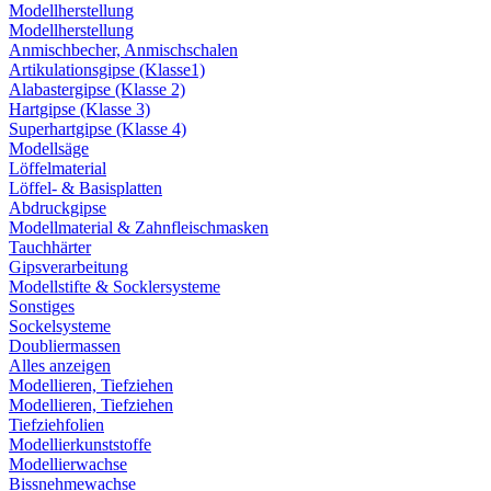
Modellherstellung
Modellherstellung
Anmischbecher, Anmischschalen
Artikulationsgipse (Klasse1)
Alabastergipse (Klasse 2)
Hartgipse (Klasse 3)
Superhartgipse (Klasse 4)
Modellsäge
Löffelmaterial
Löffel- & Basisplatten
Abdruckgipse
Modellmaterial & Zahnfleischmasken
Tauchhärter
Gipsverarbeitung
Modellstifte & Socklersysteme
Sonstiges
Sockelsysteme
Doubliermassen
Alles anzeigen
Modellieren, Tiefziehen
Modellieren, Tiefziehen
Tiefziehfolien
Modellierkunststoffe
Modellierwachse
Bissnehmewachse