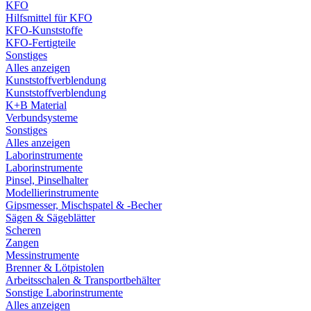
KFO
Hilfsmittel für KFO
KFO-Kunststoffe
KFO-Fertigteile
Sonstiges
Alles anzeigen
Kunststoffverblendung
Kunststoffverblendung
K+B Material
Verbundsysteme
Sonstiges
Alles anzeigen
Laborinstrumente
Laborinstrumente
Pinsel, Pinselhalter
Modellierinstrumente
Gipsmesser, Mischspatel & -Becher
Sägen & Sägeblätter
Scheren
Zangen
Messinstrumente
Brenner & Lötpistolen
Arbeitsschalen & Transportbehälter
Sonstige Laborinstrumente
Alles anzeigen