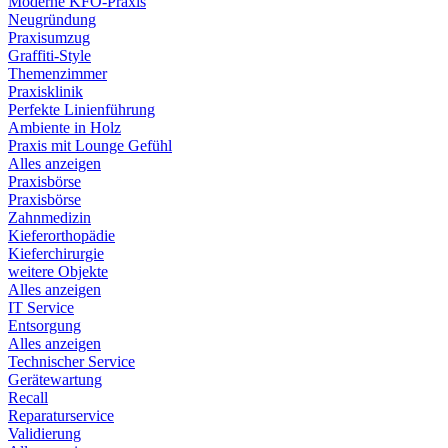
Moderne KFO-Praxis
Neugründung
Praxisumzug
Graffiti-Style
Themenzimmer
Praxisklinik
Perfekte Linienführung
Ambiente in Holz
Praxis mit Lounge Gefühl
Alles anzeigen
Praxisbörse
Praxisbörse
Zahnmedizin
Kieferorthopädie
Kieferchirurgie
weitere Objekte
Alles anzeigen
IT Service
Entsorgung
Alles anzeigen
Technischer Service
Gerätewartung
Recall
Reparaturservice
Validierung