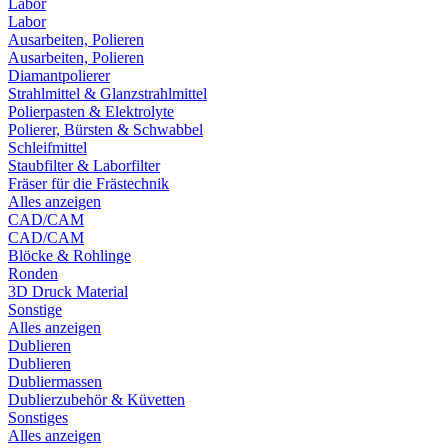
Labor
Labor
Ausarbeiten, Polieren
Ausarbeiten, Polieren
Diamantpolierer
Strahlmittel & Glanzstrahlmittel
Polierpasten & Elektrolyte
Polierer, Bürsten & Schwabbel
Schleifmittel
Staubfilter & Laborfilter
Fräser für die Frästechnik
Alles anzeigen
CAD/CAM
CAD/CAM
Blöcke & Rohlinge
Ronden
3D Druck Material
Sonstige
Alles anzeigen
Dublieren
Dublieren
Dubliermassen
Dublierzubehör & Küvetten
Sonstiges
Alles anzeigen