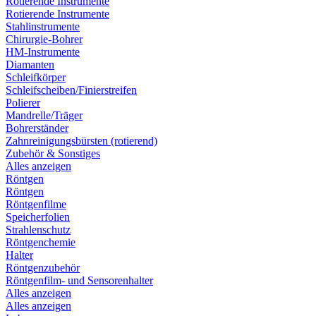
Rotierende Instrumente
Rotierende Instrumente
Stahlinstrumente
Chirurgie-Bohrer
HM-Instrumente
Diamanten
Schleifkörper
Schleifscheiben/Finierstreifen
Polierer
Mandrelle/Träger
Bohrerständer
Zahnreinigungsbürsten (rotierend)
Zubehör & Sonstiges
Alles anzeigen
Röntgen
Röntgen
Röntgenfilme
Speicherfolien
Strahlenschutz
Röntgenchemie
Halter
Röntgenzubehör
Röntgenfilm- und Sensorenhalter
Alles anzeigen
Alles anzeigen