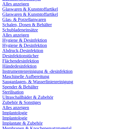
Alles anzeigen
Glaswaren & Kunststoffartikel
Glaswaren & Kunststoffartikel
Glas- & Porzellanwaren
Schalen, Dosen & Behälter
Schubladeneinsätze
Alles anzeigen
Hygiene & Desinfektion
Hygiene & Desinfektion
Abdruck-Desinfektion
Desinfektionstücher
Flächendesinfektion
Händedesinfektion
Instrumentenreinigung & -desinfektion
Maschinelle Aufbereitung
Sauganlagen- & Wasserlinienreinigung
Spender & Behälter
Sterilisation
Ultraschallbäder & Zubehör
Zubehör & Sonstiges
Alles anzeigen
Implantologie
Implantologie
Implantate & Zubehör
Membranen & Knochenersatzmaterial