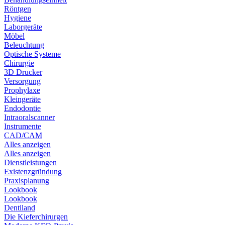
Röntgen
Hygiene
Laborgeräte
Möbel
Beleuchtung
Optische Systeme
Chirurgie
3D Drucker
Versorgung
Prophylaxe
Kleingeräte
Endodontie
Intraoralscanner
Instrumente
CAD/CAM
Alles anzeigen
Alles anzeigen
Dienstleistungen
Existenzgründung
Praxisplanung
Lookbook
Lookbook
Dentiland
Die Kieferchirurgen