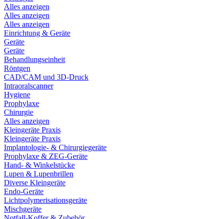
Alles anzeigen
Alles anzeigen
Alles anzeigen
Einrichtung & Geräte
Geräte
Geräte
Behandlungseinheit
Röntgen
CAD/CAM und 3D-Druck
Intraoralscanner
Hygiene
Prophylaxe
Chirurgie
Alles anzeigen
Kleingeräte Praxis
Kleingeräte Praxis
Implantologie- & Chirurgiegeräte
Prophylaxe & ZEG-Geräte
Hand- & Winkelstücke
Lupen & Lupenbrillen
Diverse Kleingeräte
Endo-Geräte
Lichtpolymerisationsgeräte
Mischgeräte
Notfall-Koffer & Zubehör