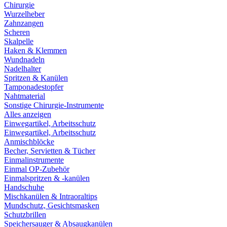
Chirurgie
Wurzelheber
Zahnzangen
Scheren
Skalpelle
Haken & Klemmen
Wundnadeln
Nadelhalter
Spritzen & Kanülen
Tamponadestopfer
Nahtmaterial
Sonstige Chirurgie-Instrumente
Alles anzeigen
Einwegartikel, Arbeitsschutz
Einwegartikel, Arbeitsschutz
Anmischblöcke
Becher, Servietten & Tücher
Einmalinstrumente
Einmal OP-Zubehör
Einmalspritzen & -kanülen
Handschuhe
Mischkanülen & Intraoraltips
Mundschutz, Gesichtsmasken
Schutzbrillen
Speichersauger & Absaugkanülen