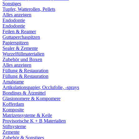
Sonstiges
Tupfer, Watterollen, Pellets
Alles anzeigen
Endodontie
Endodontie
Feilen & Reamer
Guttaperchaspitzen
Papierspitzen
Sealer & Zemente
Wurzelfüllmaterialien
Zubehör und Boxen
Alles anzeigen
Füllung & Restauration
Füllung & Restauration
Amalgame
Artikulationspapier, Occlufolie, -sprays
Bondings & Ätzmittel
Glasionomere & Kompomere
Kofferdam
Komposite
Matrizensysteme & Keile
Provisorische K + B Materialien
Stiftsysteme
Zemente
Zubehör & Sonstiges