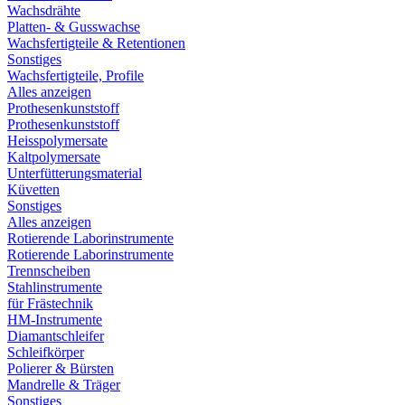
Wachsdrähte
Platten- & Gusswachse
Wachsfertigteile & Retentionen
Sonstiges
Wachsfertigteile, Profile
Alles anzeigen
Prothesenkunststoff
Prothesenkunststoff
Heisspolymersate
Kaltpolymersate
Unterfütterungsmaterial
Küvetten
Sonstiges
Alles anzeigen
Rotierende Laborinstrumente
Rotierende Laborinstrumente
Trennscheiben
Stahlinstrumente
für Frästechnik
HM-Instrumente
Diamantschleifer
Schleifkörper
Polierer & Bürsten
Mandrelle & Träger
Sonstiges