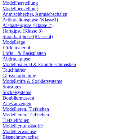
Modellherstellung
Modellherstellung
Anmischbecher, Anmischschalen
Artikulationsgipse (Klasse1)
Alabastergipse (Klasse 2)
Hartgipse (Klasse 3)
Superhartgipse (Klasse 4)
Modellsäge
Löffelmaterial
Löffel- & Basisplatten
Abdruckgipse
Modellmaterial & Zahnfleischmasken
Tauchhärter
Gipsverarbeitung
Modellstifte & Socklersysteme
Sonstiges
Sockelsysteme
Doubliermassen
Alles anzeigen
Modellieren, Tiefziehen
Modellieren, Tiefziehen
Tiefziehfolien
Modellierkunststoffe
Modellierwachse
Bissnehmewachse