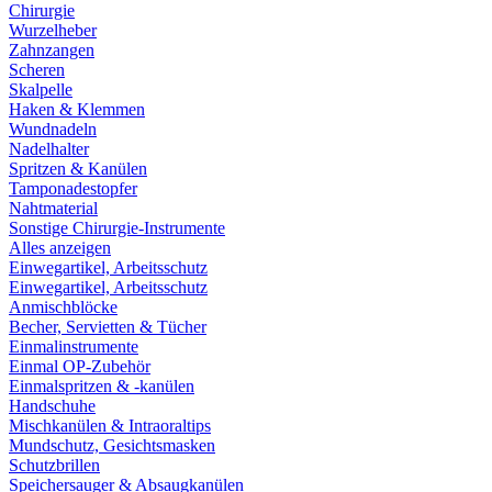
Chirurgie
Wurzelheber
Zahnzangen
Scheren
Skalpelle
Haken & Klemmen
Wundnadeln
Nadelhalter
Spritzen & Kanülen
Tamponadestopfer
Nahtmaterial
Sonstige Chirurgie-Instrumente
Alles anzeigen
Einwegartikel, Arbeitsschutz
Einwegartikel, Arbeitsschutz
Anmischblöcke
Becher, Servietten & Tücher
Einmalinstrumente
Einmal OP-Zubehör
Einmalspritzen & -kanülen
Handschuhe
Mischkanülen & Intraoraltips
Mundschutz, Gesichtsmasken
Schutzbrillen
Speichersauger & Absaugkanülen