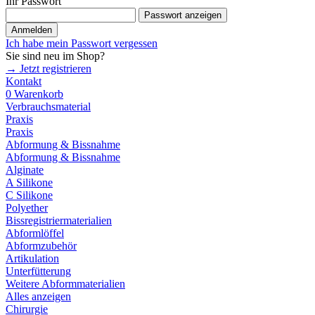
Ihr Passwort
Passwort anzeigen
Anmelden
Ich habe mein Passwort vergessen
Sie sind neu im Shop?
→ Jetzt registrieren
Kontakt
0
Warenkorb
Verbrauchsmaterial
Praxis
Praxis
Abformung & Bissnahme
Abformung & Bissnahme
Alginate
A Silikone
C Silikone
Polyether
Bissregistriermaterialien
Abformlöffel
Abformzubehör
Artikulation
Unterfütterung
Weitere Abformmaterialien
Alles anzeigen
Chirurgie