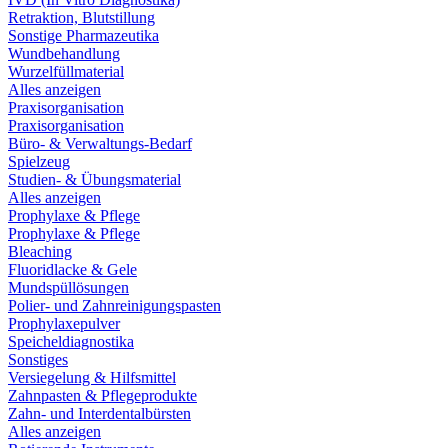
Retraktion, Blutstillung
Sonstige Pharmazeutika
Wundbehandlung
Wurzelfüllmaterial
Alles anzeigen
Praxisorganisation
Praxisorganisation
Büro- & Verwaltungs-Bedarf
Spielzeug
Studien- & Übungsmaterial
Alles anzeigen
Prophylaxe & Pflege
Prophylaxe & Pflege
Bleaching
Fluoridlacke & Gele
Mundspüllösungen
Polier- und Zahnreinigungspasten
Prophylaxepulver
Speicheldiagnostika
Sonstiges
Versiegelung & Hilfsmittel
Zahnpasten & Pflegeprodukte
Zahn- und Interdentalbürsten
Alles anzeigen