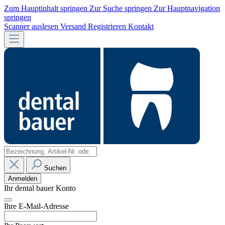
Zum Hauptinhalt springen
Zur Suche springen
Zur Hauptnavigation
springen
Scanner auslesen
Versand
Registrieren
Kontakt
Suchen
Anmelden
Ihr dental bauer Konto
Ihre E-Mail-Adresse