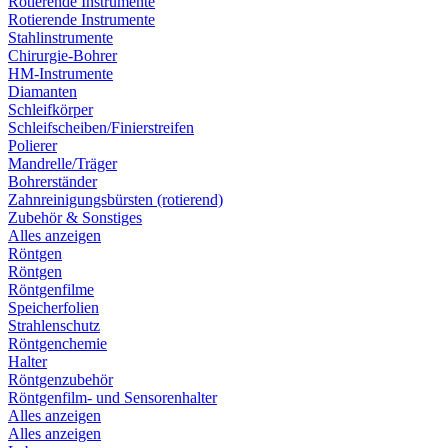
Rotierende Instrumente
Rotierende Instrumente
Stahlinstrumente
Chirurgie-Bohrer
HM-Instrumente
Diamanten
Schleifkörper
Schleifscheiben/Finierstreifen
Polierer
Mandrelle/Träger
Bohrerständer
Zahnreinigungsbürsten (rotierend)
Zubehör & Sonstiges
Alles anzeigen
Röntgen
Röntgen
Röntgenfilme
Speicherfolien
Strahlenschutz
Röntgenchemie
Halter
Röntgenzubehör
Röntgenfilm- und Sensorenhalter
Alles anzeigen
Alles anzeigen