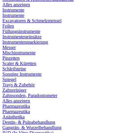
Alles anzeigen
Instrumente
Instrumente
Excavatoren & Schmelzmeissel
Feilen
Füllungsinstrumente
Instrumenteneinsätze
Instrumentenmarkierung
Messer
Mischinstrumente
Pinzetten
Scaler & Küretten
Schleifsteine
Sonstige Instrumente
Spiegel
Trays & Zubehör
Zahnreiniger
Zahnsonden, Paradontometer
Alles anzeigen
Pharmazeutika
Pharmazeutika
Anästhetika
Dentin- & Pulpabehandlung
Gangrän- & Wurzelbehandlung
IVD (In Vitro Diagnostika)