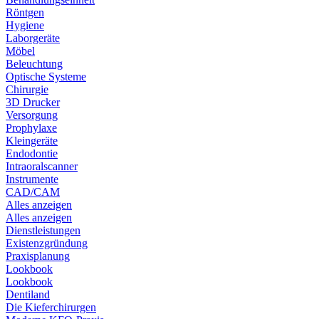
Röntgen
Hygiene
Laborgeräte
Möbel
Beleuchtung
Optische Systeme
Chirurgie
3D Drucker
Versorgung
Prophylaxe
Kleingeräte
Endodontie
Intraoralscanner
Instrumente
CAD/CAM
Alles anzeigen
Alles anzeigen
Dienstleistungen
Existenzgründung
Praxisplanung
Lookbook
Lookbook
Dentiland
Die Kieferchirurgen