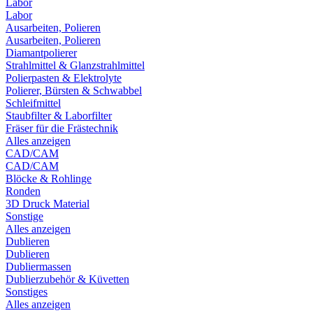
Labor
Labor
Ausarbeiten, Polieren
Ausarbeiten, Polieren
Diamantpolierer
Strahlmittel & Glanzstrahlmittel
Polierpasten & Elektrolyte
Polierer, Bürsten & Schwabbel
Schleifmittel
Staubfilter & Laborfilter
Fräser für die Frästechnik
Alles anzeigen
CAD/CAM
CAD/CAM
Blöcke & Rohlinge
Ronden
3D Druck Material
Sonstige
Alles anzeigen
Dublieren
Dublieren
Dubliermassen
Dublierzubehör & Küvetten
Sonstiges
Alles anzeigen