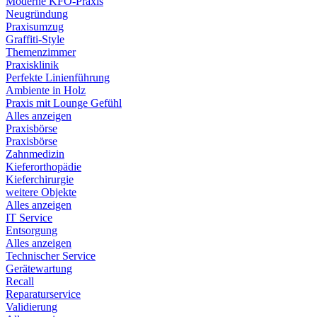
Moderne KFO-Praxis
Neugründung
Praxisumzug
Graffiti-Style
Themenzimmer
Praxisklinik
Perfekte Linienführung
Ambiente in Holz
Praxis mit Lounge Gefühl
Alles anzeigen
Praxisbörse
Praxisbörse
Zahnmedizin
Kieferorthopädie
Kieferchirurgie
weitere Objekte
Alles anzeigen
IT Service
Entsorgung
Alles anzeigen
Technischer Service
Gerätewartung
Recall
Reparaturservice
Validierung