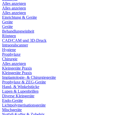
Alles anzeigen
Alles anzeigen
Alles anzeigen
Einrichtung & Geräte
Geräte
Geräte
Behandlungseinheit
Röntgen
CAD/CAM und 3D-Druck
Intraoralscanner
Hygiene
Prophylaxe
Chirurgie
Alles anzeigen
Kleingeräte Praxis
Kleingeräte Praxis
Implantologie- & Chirurgiegeräte
Prophylaxe & ZEG-Geräte
Hand- & Winkelstücke
Lupen & Lupenbrillen
Diverse Kleingeräte
Endo-Geräte
Lichtpolymerisationsgeräte
Mischgeräte
Notfall-Koffer & Zubehör