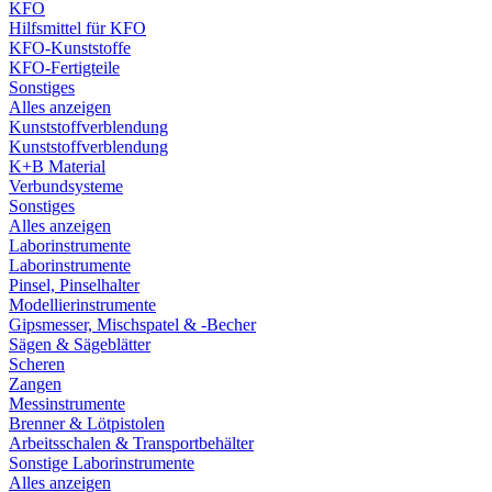
KFO
Hilfsmittel für KFO
KFO-Kunststoffe
KFO-Fertigteile
Sonstiges
Alles anzeigen
Kunststoffverblendung
Kunststoffverblendung
K+B Material
Verbundsysteme
Sonstiges
Alles anzeigen
Laborinstrumente
Laborinstrumente
Pinsel, Pinselhalter
Modellierinstrumente
Gipsmesser, Mischspatel & -Becher
Sägen & Sägeblätter
Scheren
Zangen
Messinstrumente
Brenner & Lötpistolen
Arbeitsschalen & Transportbehälter
Sonstige Laborinstrumente
Alles anzeigen