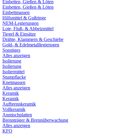
Einbetten, Gießen & Löten
Einbetten, Gießen & Löten
Einbettmassen
Hilfsmittel & Gußringe
NEM-Legierungen
Lote, Fluß- & Abbeizmittel
Tiegel & Einsätze
Drähte, Klammern & Geschiebe
Gold- & Edelmetalllegierugen
Sonstiges
Alles anzeigen
Isolierung
Isolierung
Isoliermittel
Stumpflacke
Knetmassen
Alles anzeigen
Keramik
Keramik
Aufbrennkeramik
Vollkeramik
Anmischplatten
Brennträger & Brennüberwachung
Alles anzeigen
KFO