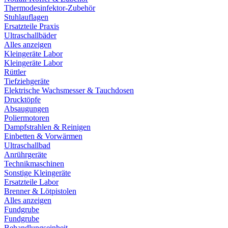
Thermodesinfektor-Zubehör
Stuhlauflagen
Ersatzteile Praxis
Ultraschallbäder
Alles anzeigen
Kleingeräte Labor
Kleingeräte Labor
Rüttler
Tiefziehgeräte
Elektrische Wachsmesser & Tauchdosen
Drucktöpfe
Absaugungen
Poliermotoren
Dampfstrahlen & Reinigen
Einbetten & Vorwärmen
Ultraschallbad
Anrührgeräte
Technikmaschinen
Sonstige Kleingeräte
Ersatzteile Labor
Brenner & Lötpistolen
Alles anzeigen
Fundgrube
Fundgrube
Behandlungseinheit