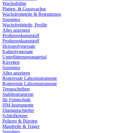
Wachsdrähte
Platten- & Gusswachse
Wachsfertigteile & Retentionen
Sonstiges
Wachsfertigteile, Profile
Alles anzeigen
Prothesenkunststoff
Prothesenkunststoff
Heisspolymersate
Kaltpolymersate
Unterfütterungsmaterial
Küvetten
Sonstiges
Alles anzeigen
Rotierende Laborinstrumente
Rotierende Laborinstrumente
Trennscheiben
Stahlinstrumente
für Frästechnik
HM-Instrumente
Diamantschleifer
Schleifkörper
Polierer & Bürsten
Mandrelle & Träger
Sonstiges