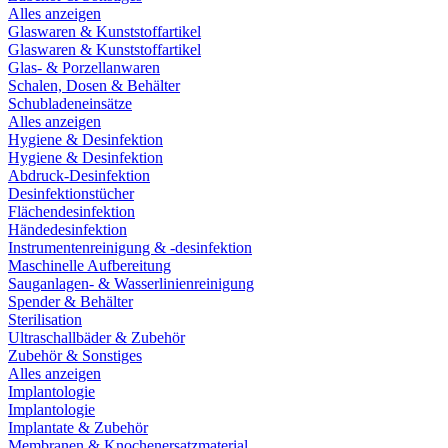
Alles anzeigen
Glaswaren & Kunststoffartikel
Glaswaren & Kunststoffartikel
Glas- & Porzellanwaren
Schalen, Dosen & Behälter
Schubladeneinsätze
Alles anzeigen
Hygiene & Desinfektion
Hygiene & Desinfektion
Abdruck-Desinfektion
Desinfektionstücher
Flächendesinfektion
Händedesinfektion
Instrumentenreinigung & -desinfektion
Maschinelle Aufbereitung
Sauganlagen- & Wasserlinienreinigung
Spender & Behälter
Sterilisation
Ultraschallbäder & Zubehör
Zubehör & Sonstiges
Alles anzeigen
Implantologie
Implantologie
Implantate & Zubehör
Membranen & Knochenersatzmaterial