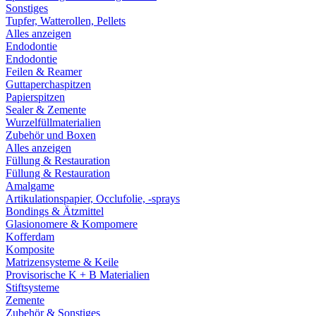
Sonstiges
Tupfer, Watterollen, Pellets
Alles anzeigen
Endodontie
Endodontie
Feilen & Reamer
Guttaperchaspitzen
Papierspitzen
Sealer & Zemente
Wurzelfüllmaterialien
Zubehör und Boxen
Alles anzeigen
Füllung & Restauration
Füllung & Restauration
Amalgame
Artikulationspapier, Occlufolie, -sprays
Bondings & Ätzmittel
Glasionomere & Kompomere
Kofferdam
Komposite
Matrizensysteme & Keile
Provisorische K + B Materialien
Stiftsysteme
Zemente
Zubehör & Sonstiges