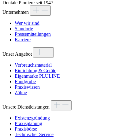
Dentale Pioniere seit 1947
Unternehmen
Wer wir sind
Standorte
Pressemitteilungen
Karriere
Unser Angebot
Verbrauchsmaterial
Einrichtung & Geräte
Eigenmarke PLULINE
Fundgrube
Praxiswissen
Zähne
Unsere Dienstleistungen
Existenzgründung
Praxisplanung
Praxisbörse
Technischer Service