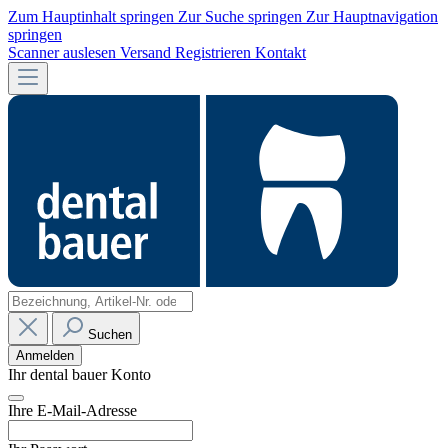
Zum Hauptinhalt springen
Zur Suche springen
Zur Hauptnavigation
springen
Scanner auslesen
Versand
Registrieren
Kontakt
Suchen
Anmelden
Ihr dental bauer Konto
Ihre E-Mail-Adresse