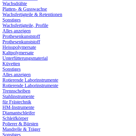
Wachsdrähte
Platten- & Gusswachse
Wachsfertigteile & Retentionen
Sonstiges
Wachsfertigteile, Profile
Alles anzeigen
Prothesenkunststoff
Prothesenkunststoff
Heisspolymersate
Kaltpolymersate
Unterfütterungsmaterial
Küvetten
Sonstiges
Alles anzeigen
Rotierende Laborinstrumente
Rotierende Laborinstrumente
Trennscheiben
Stahlinstrumente
für Frästechnik
HM-Instrumente
Diamantschleifer
Schleifkörper
Polierer & Bürsten
Mandrelle & Träger
Sonstiges