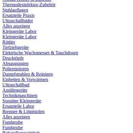
Thermodesinfektor-Zubehör
Stuhlauflagen
Ersatzteile Praxis
Ultraschallbäder
Alles anzeigen
Kleingeräte Labor
Kleingeräte Labor
Rüttler
Tiefziehgeräte
Elektrische Wachsmesser & Tauchdosen
Drucktöpfe
Absaugungen
Poliermotoren
Dampfstrahlen & Reinigen
Einbetten & Vorwärmen
Ultraschallbad
Anrührgeräte
Technikmaschinen
Sonstige Kleingeräte
Ersatzteile Labor
Brenner & Lötpistolen
Alles anzeigen
Fundgrube
Fundgrube
Behandlungseinheit