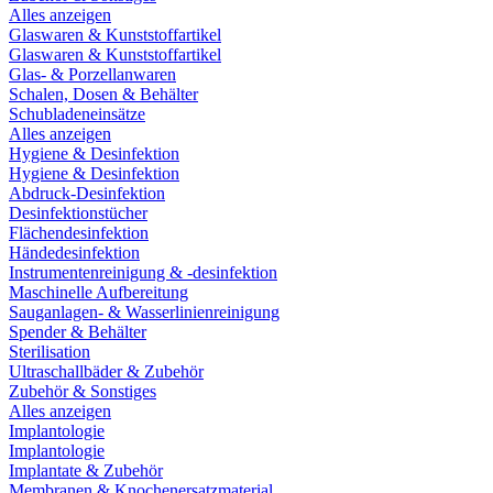
Alles anzeigen
Glaswaren & Kunststoffartikel
Glaswaren & Kunststoffartikel
Glas- & Porzellanwaren
Schalen, Dosen & Behälter
Schubladeneinsätze
Alles anzeigen
Hygiene & Desinfektion
Hygiene & Desinfektion
Abdruck-Desinfektion
Desinfektionstücher
Flächendesinfektion
Händedesinfektion
Instrumentenreinigung & -desinfektion
Maschinelle Aufbereitung
Sauganlagen- & Wasserlinienreinigung
Spender & Behälter
Sterilisation
Ultraschallbäder & Zubehör
Zubehör & Sonstiges
Alles anzeigen
Implantologie
Implantologie
Implantate & Zubehör
Membranen & Knochenersatzmaterial