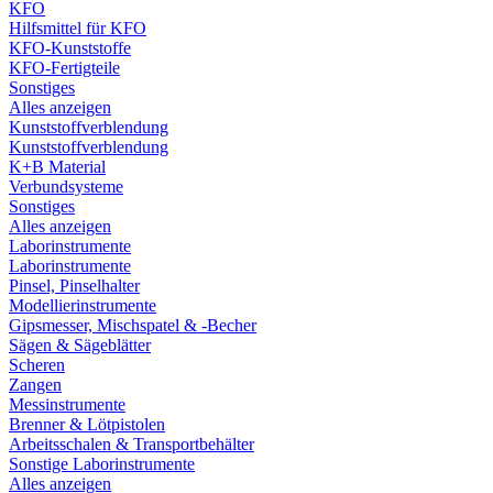
KFO
Hilfsmittel für KFO
KFO-Kunststoffe
KFO-Fertigteile
Sonstiges
Alles anzeigen
Kunststoffverblendung
Kunststoffverblendung
K+B Material
Verbundsysteme
Sonstiges
Alles anzeigen
Laborinstrumente
Laborinstrumente
Pinsel, Pinselhalter
Modellierinstrumente
Gipsmesser, Mischspatel & -Becher
Sägen & Sägeblätter
Scheren
Zangen
Messinstrumente
Brenner & Lötpistolen
Arbeitsschalen & Transportbehälter
Sonstige Laborinstrumente
Alles anzeigen