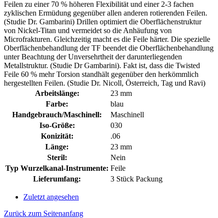
Feilen zu einer 70 % höheren Flexibilität und einer 2-3 fachen
zyklischen Ermüdung gegenüber allen anderen rotierenden Feilen.
(Studie Dr. Gambarini) Drillen optimiert die Oberflächenstruktur
von Nickel-Titan und vermeidet so die Anhäufung von
Microfrakturen. Gleichzeitig macht es die Feile härter. Die spezielle
Oberflächenbehandlung der TF beendet die Oberflächenbehandlung
unter Beachtung der Unversehrtheit der darunterliegenden
Metallstruktur. (Studie Dr Gambarini). Fakt ist, dass die Twisted
Feile 60 % mehr Torsion standhält gegenüber den herkömmlich
hergestellten Feilen. (Studie Dr. Nicoll, Österreich, Tag und Ravi)
Arbeitslänge:
23 mm
Farbe:
blau
Handgebrauch/Maschinell:
Maschinell
Iso-Größe:
030
Konizität:
.06
Länge:
23 mm
Steril:
Nein
Typ Wurzelkanal-Instrumente:
Feile
Lieferumfang:
3 Stück Packung
Zuletzt angesehen
Zurück zum Seitenanfang