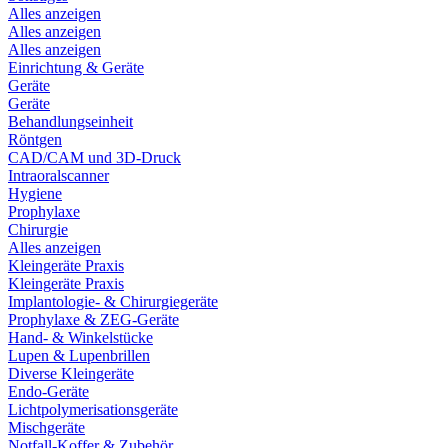
Alles anzeigen
Alles anzeigen
Alles anzeigen
Einrichtung & Geräte
Geräte
Geräte
Behandlungseinheit
Röntgen
CAD/CAM und 3D-Druck
Intraoralscanner
Hygiene
Prophylaxe
Chirurgie
Alles anzeigen
Kleingeräte Praxis
Kleingeräte Praxis
Implantologie- & Chirurgiegeräte
Prophylaxe & ZEG-Geräte
Hand- & Winkelstücke
Lupen & Lupenbrillen
Diverse Kleingeräte
Endo-Geräte
Lichtpolymerisationsgeräte
Mischgeräte
Notfall-Koffer & Zubehör