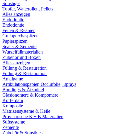
Sonstiges
Tupfer, Watterollen, Pellets
Alles anzeigen
Endodontie
Endodontie
Feilen & Reamer
Guttaperchaspitzen
Papierspitzen
Sealer & Zemente
Wurzelfüllmaterialien
Zubehör und Boxen
Alles anzeigen
Füllung & Restauration
Füllung & Restauration
Amalgame
Artikulationspapier, Occlufolie, -sprays
Bondings & Ätzmittel
Glasionomere & Kompomere
Kofferdam
Komposite
Matrizensysteme & Keile
Provisorische K + B Materialien
Stiftsysteme
Zemente
Zubehör & Sonstiges