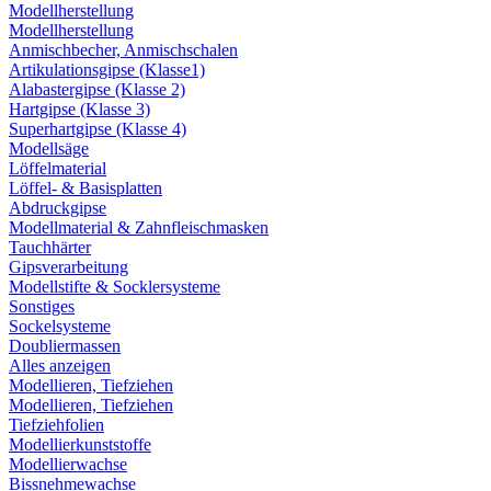
Modellherstellung
Modellherstellung
Anmischbecher, Anmischschalen
Artikulationsgipse (Klasse1)
Alabastergipse (Klasse 2)
Hartgipse (Klasse 3)
Superhartgipse (Klasse 4)
Modellsäge
Löffelmaterial
Löffel- & Basisplatten
Abdruckgipse
Modellmaterial & Zahnfleischmasken
Tauchhärter
Gipsverarbeitung
Modellstifte & Socklersysteme
Sonstiges
Sockelsysteme
Doubliermassen
Alles anzeigen
Modellieren, Tiefziehen
Modellieren, Tiefziehen
Tiefziehfolien
Modellierkunststoffe
Modellierwachse
Bissnehmewachse