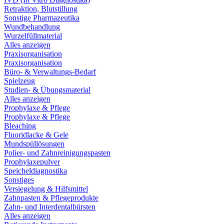
Retraktion, Blutstillung
Sonstige Pharmazeutika
Wundbehandlung
Wurzelfüllmaterial
Alles anzeigen
Praxisorganisation
Praxisorganisation
Büro- & Verwaltungs-Bedarf
Spielzeug
Studien- & Übungsmaterial
Alles anzeigen
Prophylaxe & Pflege
Prophylaxe & Pflege
Bleaching
Fluoridlacke & Gele
Mundspüllösungen
Polier- und Zahnreinigungspasten
Prophylaxepulver
Speicheldiagnostika
Sonstiges
Versiegelung & Hilfsmittel
Zahnpasten & Pflegeprodukte
Zahn- und Interdentalbürsten
Alles anzeigen