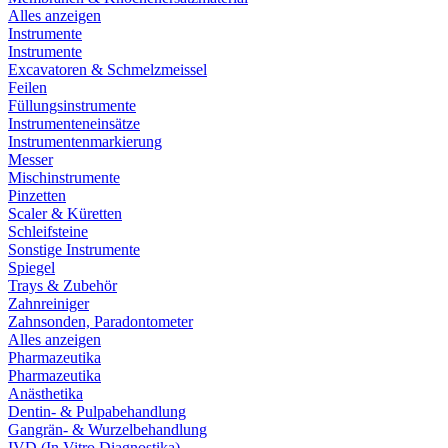
Alles anzeigen
Instrumente
Instrumente
Excavatoren & Schmelzmeissel
Feilen
Füllungsinstrumente
Instrumenteneinsätze
Instrumentenmarkierung
Messer
Mischinstrumente
Pinzetten
Scaler & Küretten
Schleifsteine
Sonstige Instrumente
Spiegel
Trays & Zubehör
Zahnreiniger
Zahnsonden, Paradontometer
Alles anzeigen
Pharmazeutika
Pharmazeutika
Anästhetika
Dentin- & Pulpabehandlung
Gangrän- & Wurzelbehandlung
IVD (In Vitro Diagnostika)