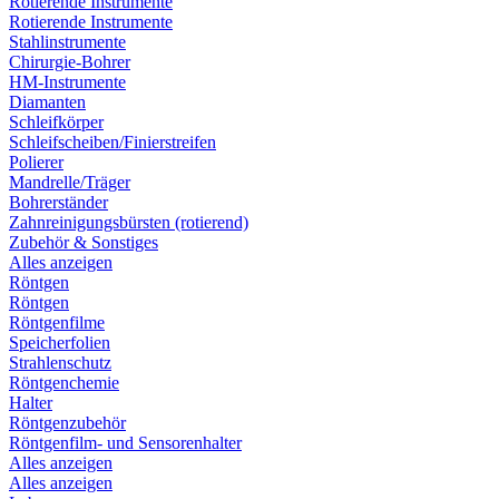
Rotierende Instrumente
Rotierende Instrumente
Stahlinstrumente
Chirurgie-Bohrer
HM-Instrumente
Diamanten
Schleifkörper
Schleifscheiben/Finierstreifen
Polierer
Mandrelle/Träger
Bohrerständer
Zahnreinigungsbürsten (rotierend)
Zubehör & Sonstiges
Alles anzeigen
Röntgen
Röntgen
Röntgenfilme
Speicherfolien
Strahlenschutz
Röntgenchemie
Halter
Röntgenzubehör
Röntgenfilm- und Sensorenhalter
Alles anzeigen
Alles anzeigen