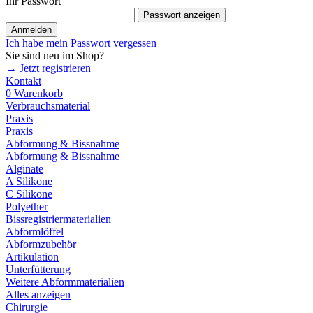
Ihr Passwort
Passwort anzeigen
Anmelden
Ich habe mein Passwort vergessen
Sie sind neu im Shop?
→ Jetzt registrieren
Kontakt
0
Warenkorb
Verbrauchsmaterial
Praxis
Praxis
Abformung & Bissnahme
Abformung & Bissnahme
Alginate
A Silikone
C Silikone
Polyether
Bissregistriermaterialien
Abformlöffel
Abformzubehör
Artikulation
Unterfütterung
Weitere Abformmaterialien
Alles anzeigen
Chirurgie