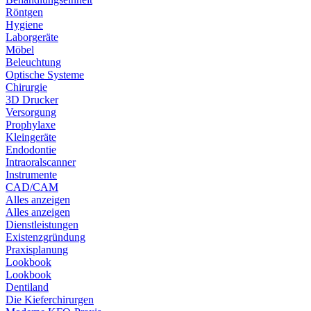
Röntgen
Hygiene
Laborgeräte
Möbel
Beleuchtung
Optische Systeme
Chirurgie
3D Drucker
Versorgung
Prophylaxe
Kleingeräte
Endodontie
Intraoralscanner
Instrumente
CAD/CAM
Alles anzeigen
Alles anzeigen
Dienstleistungen
Existenzgründung
Praxisplanung
Lookbook
Lookbook
Dentiland
Die Kieferchirurgen