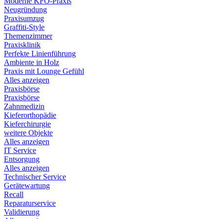
Moderne KFO-Praxis
Neugründung
Praxisumzug
Graffiti-Style
Themenzimmer
Praxisklinik
Perfekte Linienführung
Ambiente in Holz
Praxis mit Lounge Gefühl
Alles anzeigen
Praxisbörse
Praxisbörse
Zahnmedizin
Kieferorthopädie
Kieferchirurgie
weitere Objekte
Alles anzeigen
IT Service
Entsorgung
Alles anzeigen
Technischer Service
Gerätewartung
Recall
Reparaturservice
Validierung