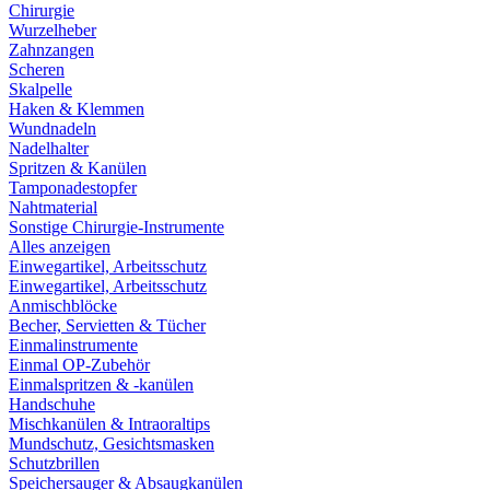
Chirurgie
Wurzelheber
Zahnzangen
Scheren
Skalpelle
Haken & Klemmen
Wundnadeln
Nadelhalter
Spritzen & Kanülen
Tamponadestopfer
Nahtmaterial
Sonstige Chirurgie-Instrumente
Alles anzeigen
Einwegartikel, Arbeitsschutz
Einwegartikel, Arbeitsschutz
Anmischblöcke
Becher, Servietten & Tücher
Einmalinstrumente
Einmal OP-Zubehör
Einmalspritzen & -kanülen
Handschuhe
Mischkanülen & Intraoraltips
Mundschutz, Gesichtsmasken
Schutzbrillen
Speichersauger & Absaugkanülen