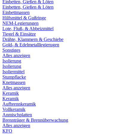
Einbetten, Gießen & Löten
Einbetten, Gießen & Löten
Einbettmassen
Hilfsmittel & Gußringe
NEM-Legierungen
Lote, Fluß- & Abbeizmittel
Tiegel & Einsätze
Drähte, Klammern & Geschiebe
Gold- & Edelmetalllegierugen
Sonstiges
Alles anzeigen
Isolierung
Isolierung
Isoliermittel
Stumpflacke
Knetmassen
Alles anzeigen
Keramik
Keramik
Aufbrennkeramik
Vollkeramik
Anmischplatten
Brennträger & Brennüberwachung
Alles anzeigen
KFO