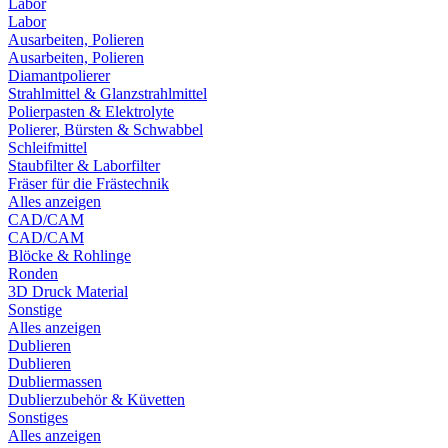
Labor
Labor
Ausarbeiten, Polieren
Ausarbeiten, Polieren
Diamantpolierer
Strahlmittel & Glanzstrahlmittel
Polierpasten & Elektrolyte
Polierer, Bürsten & Schwabbel
Schleifmittel
Staubfilter & Laborfilter
Fräser für die Frästechnik
Alles anzeigen
CAD/CAM
CAD/CAM
Blöcke & Rohlinge
Ronden
3D Druck Material
Sonstige
Alles anzeigen
Dublieren
Dublieren
Dubliermassen
Dublierzubehör & Küvetten
Sonstiges
Alles anzeigen