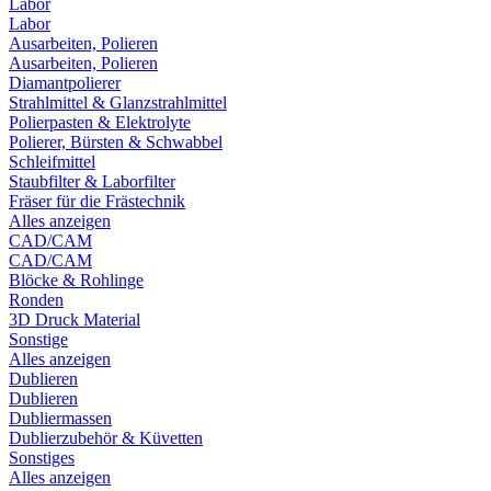
Labor
Labor
Ausarbeiten, Polieren
Ausarbeiten, Polieren
Diamantpolierer
Strahlmittel & Glanzstrahlmittel
Polierpasten & Elektrolyte
Polierer, Bürsten & Schwabbel
Schleifmittel
Staubfilter & Laborfilter
Fräser für die Frästechnik
Alles anzeigen
CAD/CAM
CAD/CAM
Blöcke & Rohlinge
Ronden
3D Druck Material
Sonstige
Alles anzeigen
Dublieren
Dublieren
Dubliermassen
Dublierzubehör & Küvetten
Sonstiges
Alles anzeigen