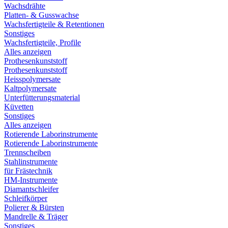
Wachsdrähte
Platten- & Gusswachse
Wachsfertigteile & Retentionen
Sonstiges
Wachsfertigteile, Profile
Alles anzeigen
Prothesenkunststoff
Prothesenkunststoff
Heisspolymersate
Kaltpolymersate
Unterfütterungsmaterial
Küvetten
Sonstiges
Alles anzeigen
Rotierende Laborinstrumente
Rotierende Laborinstrumente
Trennscheiben
Stahlinstrumente
für Frästechnik
HM-Instrumente
Diamantschleifer
Schleifkörper
Polierer & Bürsten
Mandrelle & Träger
Sonstiges