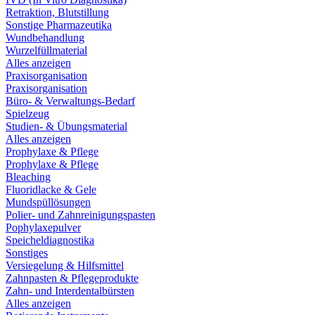
Retraktion, Blutstillung
Sonstige Pharmazeutika
Wundbehandlung
Wurzelfüllmaterial
Alles anzeigen
Praxisorganisation
Praxisorganisation
Büro- & Verwaltungs-Bedarf
Spielzeug
Studien- & Übungsmaterial
Alles anzeigen
Prophylaxe & Pflege
Prophylaxe & Pflege
Bleaching
Fluoridlacke & Gele
Mundspüllösungen
Polier- und Zahnreinigungspasten
Pophylaxepulver
Speicheldiagnostika
Sonstiges
Versiegelung & Hilfsmittel
Zahnpasten & Pflegeprodukte
Zahn- und Interdentalbürsten
Alles anzeigen