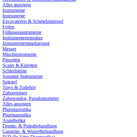
Alles anzeigen
Instrumente
Instrumente
Excavatoren & Schmelzmeissel
Feilen
Füllungsinstrumente
Instrumenteneinsätze
Instrumentenmarkierung
Messer
Mischinstrumente
Pinzetten
Scaler & Küretten
Schleifsteine
Sonstige Instrumente
Spiegel
Trays & Zubehör
Zahnreiniger
Zahnsonden, Paradontometer
Alles anzeigen
Pharmazeutika
Pharmazeutika
Anästhetika
Dentin- & Pulpabehandlung
Gangrän- & Wurzelbehandlung
IVD (In Vitro Diagnostika)