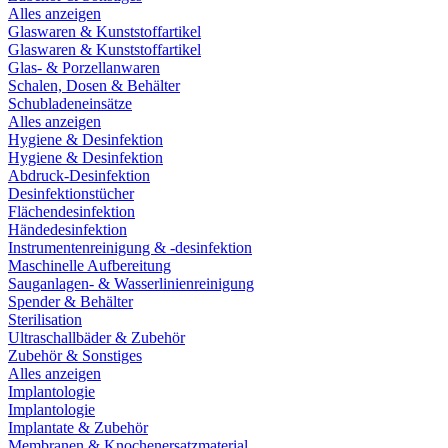
Alles anzeigen
Glaswaren & Kunststoffartikel
Glaswaren & Kunststoffartikel
Glas- & Porzellanwaren
Schalen, Dosen & Behälter
Schubladeneinsätze
Alles anzeigen
Hygiene & Desinfektion
Hygiene & Desinfektion
Abdruck-Desinfektion
Desinfektionstücher
Flächendesinfektion
Händedesinfektion
Instrumentenreinigung & -desinfektion
Maschinelle Aufbereitung
Sauganlagen- & Wasserlinienreinigung
Spender & Behälter
Sterilisation
Ultraschallbäder & Zubehör
Zubehör & Sonstiges
Alles anzeigen
Implantologie
Implantologie
Implantate & Zubehör
Membranen & Knochenersatzmaterial