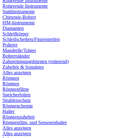
Rotierende Instrumente
Rotierende Instrumente
Stahlinstrumente
Chirurgie-Bohrer
HM-Instrumente
Diamanten
Schleifkörper
Schleifscheiben/Finierstreifen
Polierer
Mandrelle/Träger
Bohrerständer
Zahnreinigungsbürsten (rotierend)
Zubehör & Sonstiges
Alles anzeigen
Röntgen
Röntgen
Röntgenfilme
Speicherfolien
Strahlenschutz
Röntgenchemie
Halter
Röntgenzubehör
Röntgenfilm- und Sensorenhalter
Alles anzeigen
Alles anzeigen