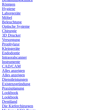
Röntgen
Hygiene
Laborgeräte
Möbel
Beleuchtung
Optische Systeme
Chirurgie
3D Drucker
Versorgung
Prophylaxe
Kleingeräte
Endodontie
Intraoralscanner
Instrumente
CAD/CAM
Alles anzeigen
Alles anzeigen
Dienstleistungen
Existenzgründung
Praxisplanung
Lookbook
Lookbook
Dentiland
Die Kieferchirurgen