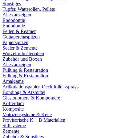
Sonstiges
Tupfer, Watterollen, Pellets
Alles anzeigen
Endodontie
Endodontie
Feilen & Reamer
Guttaperchaspitzen
Papierspitzen
Sealer & Zemente
Wurzelfüllmaterialien
Zubehör und Boxen
Alles anzeigen
Füllung & Restauration
Füllung & Restauration
Amalgame
Artikulationspapier, Occlufolie, -sprays
Bondings & Ätzmittel
Glasionomere & Kompomere
Kofferdam
Komposite
Matrizensysteme & Keile
Provisorische K + B Materialien
Stiftsysteme
Zemente
Zubehör & Sonstiges