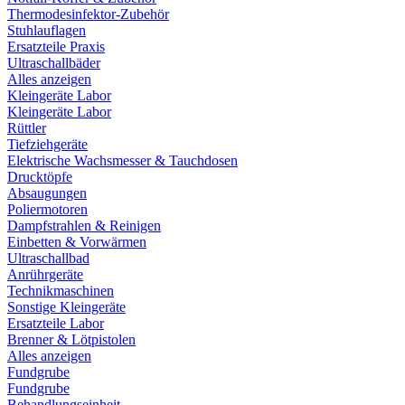
Thermodesinfektor-Zubehör
Stuhlauflagen
Ersatzteile Praxis
Ultraschallbäder
Alles anzeigen
Kleingeräte Labor
Kleingeräte Labor
Rüttler
Tiefziehgeräte
Elektrische Wachsmesser & Tauchdosen
Drucktöpfe
Absaugungen
Poliermotoren
Dampfstrahlen & Reinigen
Einbetten & Vorwärmen
Ultraschallbad
Anrührgeräte
Technikmaschinen
Sonstige Kleingeräte
Ersatzteile Labor
Brenner & Lötpistolen
Alles anzeigen
Fundgrube
Fundgrube
Behandlungseinheit