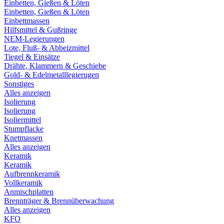
Einbetten, Gießen & Löten
Einbetten, Gießen & Löten
Einbettmassen
Hilfsmittel & Gußringe
NEM-Legierungen
Lote, Fluß- & Abbeizmittel
Tiegel & Einsätze
Drähte, Klammern & Geschiebe
Gold- & Edelmetalllegierugen
Sonstiges
Alles anzeigen
Isolierung
Isolierung
Isoliermittel
Stumpflacke
Knetmassen
Alles anzeigen
Keramik
Keramik
Aufbrennkeramik
Vollkeramik
Anmischplatten
Brennträger & Brennüberwachung
Alles anzeigen
KFO