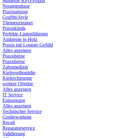
Moderne KFO-Praxis
Neugründung
Praxisumzug
Graffiti-Style
Themenzimmer
Praxisklinik
Perfekte Linienführung
Ambiente in Holz
Praxis mit Lounge Gefühl
Alles anzeigen
Praxisbörse
Praxisbörse
Zahnmedizin
Kieferorthopädie
Kieferchirurgie
weitere Objekte
Alles anzeigen
IT Service
Entsorgung
Alles anzeigen
Technischer Service
Gerätewartung
Recall
Reparaturservice
Validierung