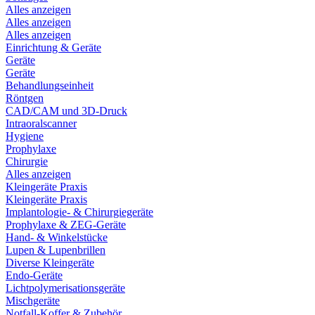
Alles anzeigen
Alles anzeigen
Alles anzeigen
Einrichtung & Geräte
Geräte
Geräte
Behandlungseinheit
Röntgen
CAD/CAM und 3D-Druck
Intraoralscanner
Hygiene
Prophylaxe
Chirurgie
Alles anzeigen
Kleingeräte Praxis
Kleingeräte Praxis
Implantologie- & Chirurgiegeräte
Prophylaxe & ZEG-Geräte
Hand- & Winkelstücke
Lupen & Lupenbrillen
Diverse Kleingeräte
Endo-Geräte
Lichtpolymerisationsgeräte
Mischgeräte
Notfall-Koffer & Zubehör