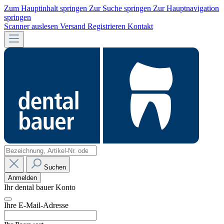
Zum Hauptinhalt springen
Zur Suche springen
Zur Hauptnavigation
springen
Scanner auslesen
Versand
Registrieren
Kontakt
Suchen
Anmelden
Ihr dental bauer Konto
Ihre E-Mail-Adresse