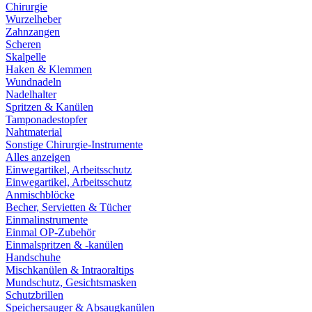
Chirurgie
Wurzelheber
Zahnzangen
Scheren
Skalpelle
Haken & Klemmen
Wundnadeln
Nadelhalter
Spritzen & Kanülen
Tamponadestopfer
Nahtmaterial
Sonstige Chirurgie-Instrumente
Alles anzeigen
Einwegartikel, Arbeitsschutz
Einwegartikel, Arbeitsschutz
Anmischblöcke
Becher, Servietten & Tücher
Einmalinstrumente
Einmal OP-Zubehör
Einmalspritzen & -kanülen
Handschuhe
Mischkanülen & Intraoraltips
Mundschutz, Gesichtsmasken
Schutzbrillen
Speichersauger & Absaugkanülen