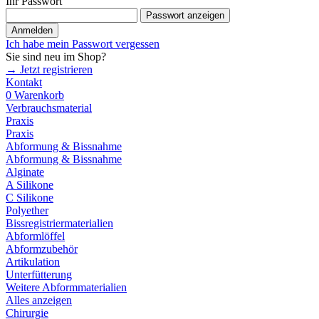
Ihr Passwort
Passwort anzeigen
Anmelden
Ich habe mein Passwort vergessen
Sie sind neu im Shop?
→ Jetzt registrieren
Kontakt
0
Warenkorb
Verbrauchsmaterial
Praxis
Praxis
Abformung & Bissnahme
Abformung & Bissnahme
Alginate
A Silikone
C Silikone
Polyether
Bissregistriermaterialien
Abformlöffel
Abformzubehör
Artikulation
Unterfütterung
Weitere Abformmaterialien
Alles anzeigen
Chirurgie