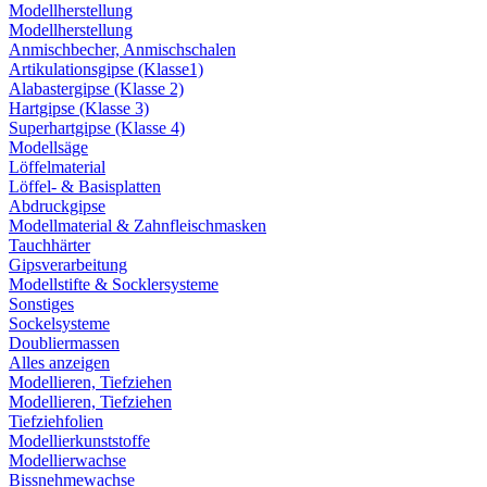
Modellherstellung
Modellherstellung
Anmischbecher, Anmischschalen
Artikulationsgipse (Klasse1)
Alabastergipse (Klasse 2)
Hartgipse (Klasse 3)
Superhartgipse (Klasse 4)
Modellsäge
Löffelmaterial
Löffel- & Basisplatten
Abdruckgipse
Modellmaterial & Zahnfleischmasken
Tauchhärter
Gipsverarbeitung
Modellstifte & Socklersysteme
Sonstiges
Sockelsysteme
Doubliermassen
Alles anzeigen
Modellieren, Tiefziehen
Modellieren, Tiefziehen
Tiefziehfolien
Modellierkunststoffe
Modellierwachse
Bissnehmewachse