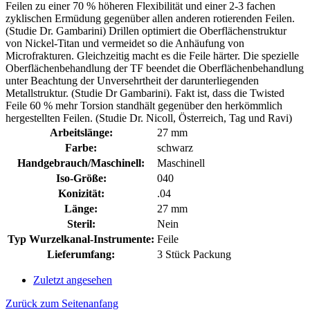
Feilen zu einer 70 % höheren Flexibilität und einer 2-3 fachen
zyklischen Ermüdung gegenüber allen anderen rotierenden Feilen.
(Studie Dr. Gambarini) Drillen optimiert die Oberflächenstruktur
von Nickel-Titan und vermeidet so die Anhäufung von
Microfrakturen. Gleichzeitig macht es die Feile härter. Die spezielle
Oberflächenbehandlung der TF beendet die Oberflächenbehandlung
unter Beachtung der Unversehrtheit der darunterliegenden
Metallstruktur. (Studie Dr Gambarini). Fakt ist, dass die Twisted
Feile 60 % mehr Torsion standhält gegenüber den herkömmlich
hergestellten Feilen. (Studie Dr. Nicoll, Österreich, Tag und Ravi)
Arbeitslänge:
27 mm
Farbe:
schwarz
Handgebrauch/Maschinell:
Maschinell
Iso-Größe:
040
Konizität:
.04
Länge:
27 mm
Steril:
Nein
Typ Wurzelkanal-Instrumente:
Feile
Lieferumfang:
3 Stück Packung
Zuletzt angesehen
Zurück zum Seitenanfang