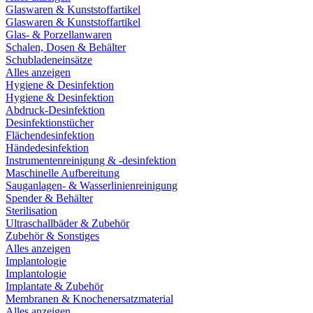
Glaswaren & Kunststoffartikel
Glaswaren & Kunststoffartikel
Glas- & Porzellanwaren
Schalen, Dosen & Behälter
Schubladeneinsätze
Alles anzeigen
Hygiene & Desinfektion
Hygiene & Desinfektion
Abdruck-Desinfektion
Desinfektionstücher
Flächendesinfektion
Händedesinfektion
Instrumentenreinigung & -desinfektion
Maschinelle Aufbereitung
Sauganlagen- & Wasserlinienreinigung
Spender & Behälter
Sterilisation
Ultraschallbäder & Zubehör
Zubehör & Sonstiges
Alles anzeigen
Implantologie
Implantologie
Implantate & Zubehör
Membranen & Knochenersatzmaterial
Alles anzeigen