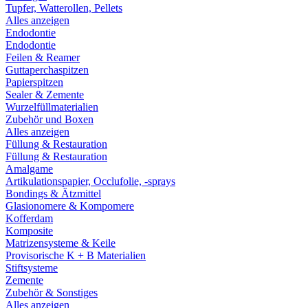
Tupfer, Watterollen, Pellets
Alles anzeigen
Endodontie
Endodontie
Feilen & Reamer
Guttaperchaspitzen
Papierspitzen
Sealer & Zemente
Wurzelfüllmaterialien
Zubehör und Boxen
Alles anzeigen
Füllung & Restauration
Füllung & Restauration
Amalgame
Artikulationspapier, Occlufolie, -sprays
Bondings & Ätzmittel
Glasionomere & Kompomere
Kofferdam
Komposite
Matrizensysteme & Keile
Provisorische K + B Materialien
Stiftsysteme
Zemente
Zubehör & Sonstiges
Alles anzeigen