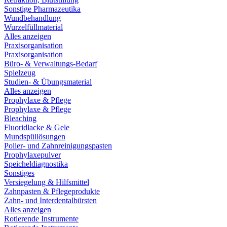
Sonstige Pharmazeutika
Wundbehandlung
Wurzelfüllmaterial
Alles anzeigen
Praxisorganisation
Praxisorganisation
Büro- & Verwaltungs-Bedarf
Spielzeug
Studien- & Übungsmaterial
Alles anzeigen
Prophylaxe & Pflege
Prophylaxe & Pflege
Bleaching
Fluoridlacke & Gele
Mundspüllösungen
Polier- und Zahnreinigungspasten
Prophylaxepulver
Speicheldiagnostika
Sonstiges
Versiegelung & Hilfsmittel
Zahnpasten & Pflegeprodukte
Zahn- und Interdentalbürsten
Alles anzeigen
Rotierende Instrumente