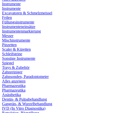
Instrumente
Instrumente
Excavatoren & Schmelzmeissel
Feilen
Füllungsinstrumente
Instrumenteneinsätze
Instrumentenmarkierung
Messer
Mischinstrumente
Pinzetten
Scaler & Küretten
Schleifsteine
Sonstige Instrumente
Spiegel
Trays & Zubehör
Zahnreiniger
Zahnsonden, Paradontometer
Alles anzeigen
Pharmazeutika
Pharmazeutika
Anästhetika
Dentin- & Pulpabehandlung
Gangrän- & Wurzelbehandlung
IVD (In Vitro Diagnostika)
Retraktion, Blutstillung