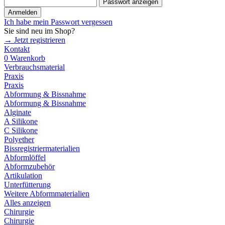
Passwort anzeigen
Anmelden
Ich habe mein Passwort vergessen
Sie sind neu im Shop?
→ Jetzt registrieren
Kontakt
0
Warenkorb
Verbrauchsmaterial
Praxis
Praxis
Abformung & Bissnahme
Abformung & Bissnahme
Alginate
A Silikone
C Silikone
Polyether
Bissregistriermaterialien
Abformlöffel
Abformzubehör
Artikulation
Unterfütterung
Weitere Abformmaterialien
Alles anzeigen
Chirurgie
Chirurgie