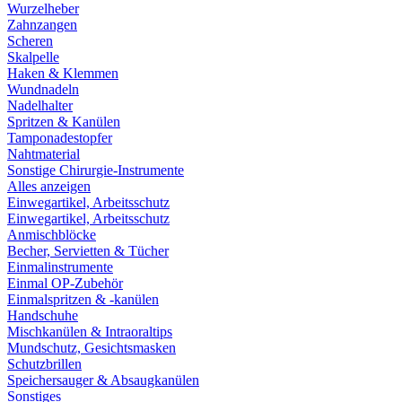
Wurzelheber
Zahnzangen
Scheren
Skalpelle
Haken & Klemmen
Wundnadeln
Nadelhalter
Spritzen & Kanülen
Tamponadestopfer
Nahtmaterial
Sonstige Chirurgie-Instrumente
Alles anzeigen
Einwegartikel, Arbeitsschutz
Einwegartikel, Arbeitsschutz
Anmischblöcke
Becher, Servietten & Tücher
Einmalinstrumente
Einmal OP-Zubehör
Einmalspritzen & -kanülen
Handschuhe
Mischkanülen & Intraoraltips
Mundschutz, Gesichtsmasken
Schutzbrillen
Speichersauger & Absaugkanülen
Sonstiges