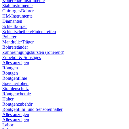
Rotierende Instrumente
Stahlinstrumente
Chirurgie-Bohrer
HM-Instrumente
Diamanten
Schleifkörper
Schleifscheiben/Finierstreifen
Polierer
Mandrelle/Träger
Bohrerständer
Zahnreinigungsbürsten (rotierend)
Zubehör & Sonstiges
Alles anzeigen
Röntgen
Röntgen
Röntgenfilme
Speicherfolien
Strahlenschutz
Röntgenchemie
Halter
Röntgenzubehör
Röntgenfilm- und Sensorenhalter
Alles anzeigen
Alles anzeigen
Labor