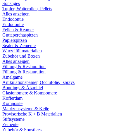
Sonstiges
Tupfer, Watterollen, Pellets
Alles anzeigen
Endodontie
Endodontie
Feilen & Reamer
Guttaperchaspitzen
Papierspitzen
Sealer & Zemente
Wurzelfüllmaterialien
Zubehör und Boxen
Alles anzeigen
Füllung & Restauration
Füllung & Restauration
Amalgame
Artikulationspapier, Occlufolie, -sprays
Bondings & Ätzmittel
Glasionomere & Kompomere
Kofferdam
Komposite
Matrizensysteme & Keile
Provisorische K + B Materialien
Stiftsysteme
Zemente
Zubehör & Sonstiges