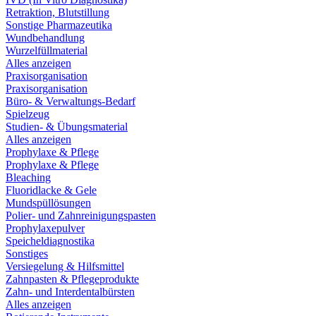
Retraktion, Blutstillung
Sonstige Pharmazeutika
Wundbehandlung
Wurzelfüllmaterial
Alles anzeigen
Praxisorganisation
Praxisorganisation
Büro- & Verwaltungs-Bedarf
Spielzeug
Studien- & Übungsmaterial
Alles anzeigen
Prophylaxe & Pflege
Prophylaxe & Pflege
Bleaching
Fluoridlacke & Gele
Mundspüllösungen
Polier- und Zahnreinigungspasten
Prophylaxepulver
Speicheldiagnostika
Sonstiges
Versiegelung & Hilfsmittel
Zahnpasten & Pflegeprodukte
Zahn- und Interdentalbürsten
Alles anzeigen