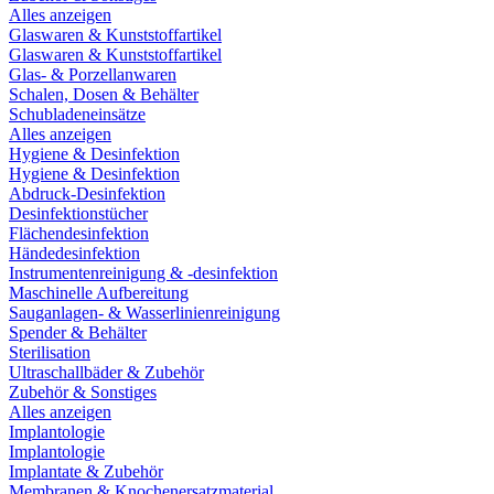
Alles anzeigen
Glaswaren & Kunststoffartikel
Glaswaren & Kunststoffartikel
Glas- & Porzellanwaren
Schalen, Dosen & Behälter
Schubladeneinsätze
Alles anzeigen
Hygiene & Desinfektion
Hygiene & Desinfektion
Abdruck-Desinfektion
Desinfektionstücher
Flächendesinfektion
Händedesinfektion
Instrumentenreinigung & -desinfektion
Maschinelle Aufbereitung
Sauganlagen- & Wasserlinienreinigung
Spender & Behälter
Sterilisation
Ultraschallbäder & Zubehör
Zubehör & Sonstiges
Alles anzeigen
Implantologie
Implantologie
Implantate & Zubehör
Membranen & Knochenersatzmaterial