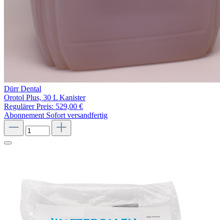
Dürr Dental
Orotol Plus, 30 L Kanister
Regulärer Preis:
529,00 €
Abonnement
Sofort versandfertig