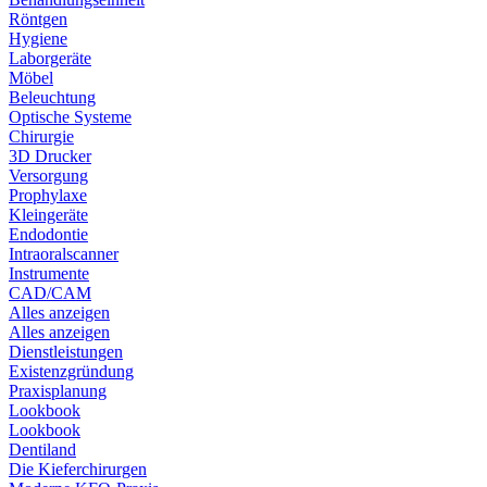
Röntgen
Hygiene
Laborgeräte
Möbel
Beleuchtung
Optische Systeme
Chirurgie
3D Drucker
Versorgung
Prophylaxe
Kleingeräte
Endodontie
Intraoralscanner
Instrumente
CAD/CAM
Alles anzeigen
Alles anzeigen
Dienstleistungen
Existenzgründung
Praxisplanung
Lookbook
Lookbook
Dentiland
Die Kieferchirurgen