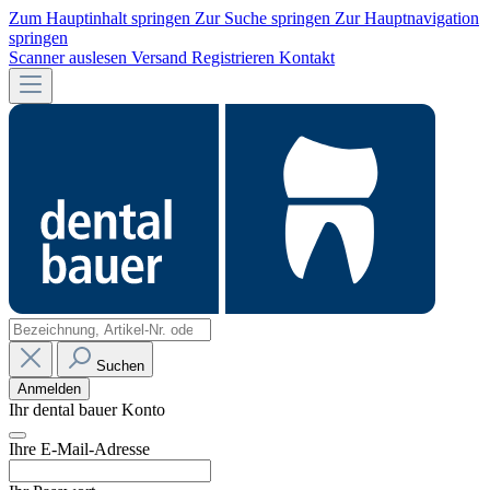
Zum Hauptinhalt springen
Zur Suche springen
Zur Hauptnavigation
springen
Scanner auslesen
Versand
Registrieren
Kontakt
Suchen
Anmelden
Ihr dental bauer Konto
Ihre E-Mail-Adresse