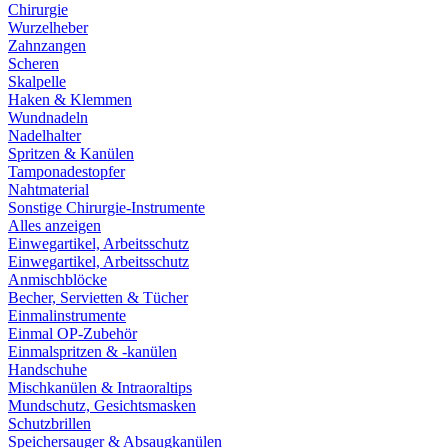
Chirurgie
Wurzelheber
Zahnzangen
Scheren
Skalpelle
Haken & Klemmen
Wundnadeln
Nadelhalter
Spritzen & Kanülen
Tamponadestopfer
Nahtmaterial
Sonstige Chirurgie-Instrumente
Alles anzeigen
Einwegartikel, Arbeitsschutz
Einwegartikel, Arbeitsschutz
Anmischblöcke
Becher, Servietten & Tücher
Einmalinstrumente
Einmal OP-Zubehör
Einmalspritzen & -kanülen
Handschuhe
Mischkanülen & Intraoraltips
Mundschutz, Gesichtsmasken
Schutzbrillen
Speichersauger & Absaugkanülen