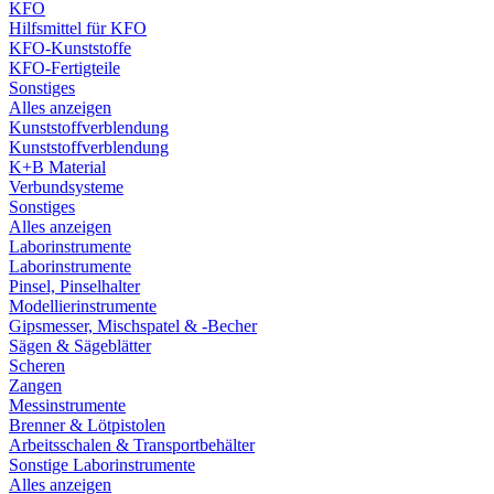
KFO
Hilfsmittel für KFO
KFO-Kunststoffe
KFO-Fertigteile
Sonstiges
Alles anzeigen
Kunststoffverblendung
Kunststoffverblendung
K+B Material
Verbundsysteme
Sonstiges
Alles anzeigen
Laborinstrumente
Laborinstrumente
Pinsel, Pinselhalter
Modellierinstrumente
Gipsmesser, Mischspatel & -Becher
Sägen & Sägeblätter
Scheren
Zangen
Messinstrumente
Brenner & Lötpistolen
Arbeitsschalen & Transportbehälter
Sonstige Laborinstrumente
Alles anzeigen