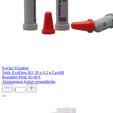
Ivoclar Vivadent
Tetric EvoFlow B3, 20 x 0,2 g Cavifill
Regulärer Preis:
83,49 €
Abonnement
Sofort versandfertig