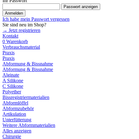
Ihr Passwort
Passwort anzeigen
Anmelden
Ich habe mein Passwort vergessen
Sie sind neu im Shop?
→ Jetzt registrieren
Kontakt
0
Warenkorb
Verbrauchsmaterial
Praxis
Praxis
Abformung & Bissnahme
Abformung & Bissnahme
Alginate
A Silikone
C Silikone
Polyether
Bissregistriermaterialien
Abformlöffel
Abformzubehör
Artikulation
Unterfütterung
Weitere Abformmaterialien
Alles anzeigen
Chirurgie