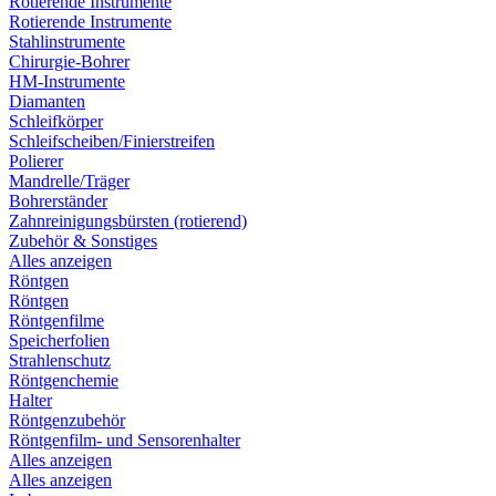
Rotierende Instrumente
Rotierende Instrumente
Stahlinstrumente
Chirurgie-Bohrer
HM-Instrumente
Diamanten
Schleifkörper
Schleifscheiben/Finierstreifen
Polierer
Mandrelle/Träger
Bohrerständer
Zahnreinigungsbürsten (rotierend)
Zubehör & Sonstiges
Alles anzeigen
Röntgen
Röntgen
Röntgenfilme
Speicherfolien
Strahlenschutz
Röntgenchemie
Halter
Röntgenzubehör
Röntgenfilm- und Sensorenhalter
Alles anzeigen
Alles anzeigen