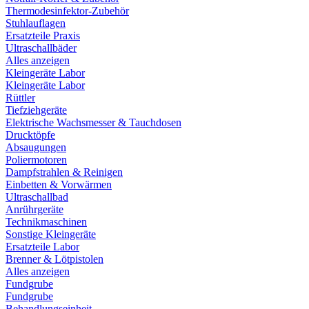
Thermodesinfektor-Zubehör
Stuhlauflagen
Ersatzteile Praxis
Ultraschallbäder
Alles anzeigen
Kleingeräte Labor
Kleingeräte Labor
Rüttler
Tiefziehgeräte
Elektrische Wachsmesser & Tauchdosen
Drucktöpfe
Absaugungen
Poliermotoren
Dampfstrahlen & Reinigen
Einbetten & Vorwärmen
Ultraschallbad
Anrührgeräte
Technikmaschinen
Sonstige Kleingeräte
Ersatzteile Labor
Brenner & Lötpistolen
Alles anzeigen
Fundgrube
Fundgrube
Behandlungseinheit