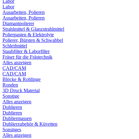
Labor
Labor
Ausarbeiten, Polieren
Ausarbeiten, Polieren
Diamantpolierer
Strahlmittel & Glanzstrahlmittel
Polierpasten & Elektrolyte
Polierer, Bürsten & Schwabbel
Schleifmittel
Staubfilter & Laborfilter
Fräser für die Frästechnik
Alles anzeigen
CAD/CAM
CAD/CAM
Blöcke & Rohlinge
Ronden
3D Druck Material
Sonstige
Alles anzeigen
Dublieren
Dublieren
Dubliermassen
Dublierzubehör & Küvetten
Sonstiges
Alles anzeigen