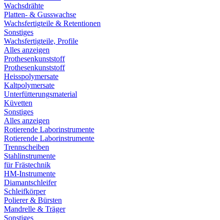
Wachsdrähte
Platten- & Gusswachse
Wachsfertigteile & Retentionen
Sonstiges
Wachsfertigteile, Profile
Alles anzeigen
Prothesenkunststoff
Prothesenkunststoff
Heisspolymersate
Kaltpolymersate
Unterfütterungsmaterial
Küvetten
Sonstiges
Alles anzeigen
Rotierende Laborinstrumente
Rotierende Laborinstrumente
Trennscheiben
Stahlinstrumente
für Frästechnik
HM-Instrumente
Diamantschleifer
Schleifkörper
Polierer & Bürsten
Mandrelle & Träger
Sonstiges