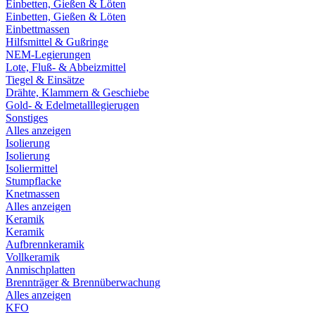
Einbetten, Gießen & Löten
Einbetten, Gießen & Löten
Einbettmassen
Hilfsmittel & Gußringe
NEM-Legierungen
Lote, Fluß- & Abbeizmittel
Tiegel & Einsätze
Drähte, Klammern & Geschiebe
Gold- & Edelmetalllegierugen
Sonstiges
Alles anzeigen
Isolierung
Isolierung
Isoliermittel
Stumpflacke
Knetmassen
Alles anzeigen
Keramik
Keramik
Aufbrennkeramik
Vollkeramik
Anmischplatten
Brennträger & Brennüberwachung
Alles anzeigen
KFO