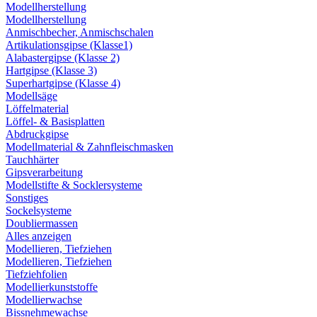
Modellherstellung
Modellherstellung
Anmischbecher, Anmischschalen
Artikulationsgipse (Klasse1)
Alabastergipse (Klasse 2)
Hartgipse (Klasse 3)
Superhartgipse (Klasse 4)
Modellsäge
Löffelmaterial
Löffel- & Basisplatten
Abdruckgipse
Modellmaterial & Zahnfleischmasken
Tauchhärter
Gipsverarbeitung
Modellstifte & Socklersysteme
Sonstiges
Sockelsysteme
Doubliermassen
Alles anzeigen
Modellieren, Tiefziehen
Modellieren, Tiefziehen
Tiefziehfolien
Modellierkunststoffe
Modellierwachse
Bissnehmewachse