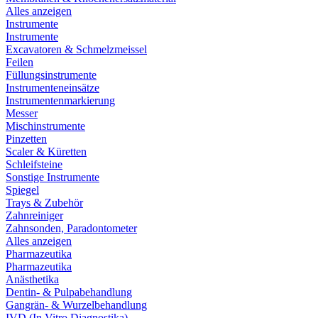
Alles anzeigen
Instrumente
Instrumente
Excavatoren & Schmelzmeissel
Feilen
Füllungsinstrumente
Instrumenteneinsätze
Instrumentenmarkierung
Messer
Mischinstrumente
Pinzetten
Scaler & Küretten
Schleifsteine
Sonstige Instrumente
Spiegel
Trays & Zubehör
Zahnreiniger
Zahnsonden, Paradontometer
Alles anzeigen
Pharmazeutika
Pharmazeutika
Anästhetika
Dentin- & Pulpabehandlung
Gangrän- & Wurzelbehandlung
IVD (In Vitro Diagnostika)