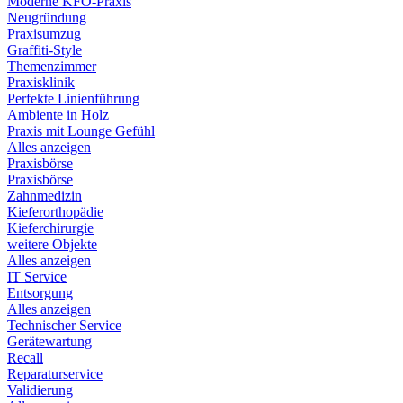
Moderne KFO-Praxis
Neugründung
Praxisumzug
Graffiti-Style
Themenzimmer
Praxisklinik
Perfekte Linienführung
Ambiente in Holz
Praxis mit Lounge Gefühl
Alles anzeigen
Praxisbörse
Praxisbörse
Zahnmedizin
Kieferorthopädie
Kieferchirurgie
weitere Objekte
Alles anzeigen
IT Service
Entsorgung
Alles anzeigen
Technischer Service
Gerätewartung
Recall
Reparaturservice
Validierung