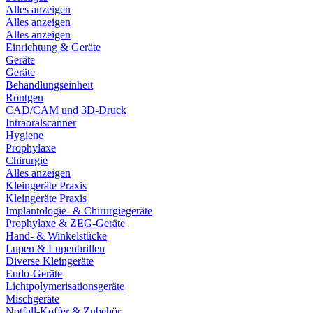
Alles anzeigen
Alles anzeigen
Alles anzeigen
Einrichtung & Geräte
Geräte
Geräte
Behandlungseinheit
Röntgen
CAD/CAM und 3D-Druck
Intraoralscanner
Hygiene
Prophylaxe
Chirurgie
Alles anzeigen
Kleingeräte Praxis
Kleingeräte Praxis
Implantologie- & Chirurgiegeräte
Prophylaxe & ZEG-Geräte
Hand- & Winkelstücke
Lupen & Lupenbrillen
Diverse Kleingeräte
Endo-Geräte
Lichtpolymerisationsgeräte
Mischgeräte
Notfall-Koffer & Zubehör