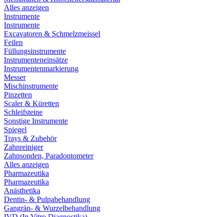
Alles anzeigen
Instrumente
Instrumente
Excavatoren & Schmelzmeissel
Feilen
Füllungsinstrumente
Instrumenteneinsätze
Instrumentenmarkierung
Messer
Mischinstrumente
Pinzetten
Scaler & Küretten
Schleifsteine
Sonstige Instrumente
Spiegel
Trays & Zubehör
Zahnreiniger
Zahnsonden, Paradontometer
Alles anzeigen
Pharmazeutika
Pharmazeutika
Anästhetika
Dentin- & Pulpabehandlung
Gangrän- & Wurzelbehandlung
IVD (In Vitro Diagnostika)