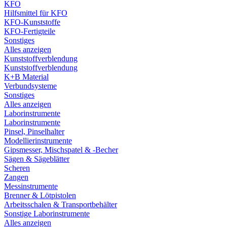
KFO
Hilfsmittel für KFO
KFO-Kunststoffe
KFO-Fertigteile
Sonstiges
Alles anzeigen
Kunststoffverblendung
Kunststoffverblendung
K+B Material
Verbundsysteme
Sonstiges
Alles anzeigen
Laborinstrumente
Laborinstrumente
Pinsel, Pinselhalter
Modellierinstrumente
Gipsmesser, Mischspatel & -Becher
Sägen & Sägeblätter
Scheren
Zangen
Messinstrumente
Brenner & Lötpistolen
Arbeitsschalen & Transportbehälter
Sonstige Laborinstrumente
Alles anzeigen