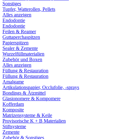
Sonstiges
Tupfer, Watterollen, Pellets
Alles anzeigen
Endodontie
Endodontie
Feilen & Reamer
Guttaperchaspitzen
Papierspitzen
Sealer & Zemente
Wurzelfüllmaterialien
Zubehör und Boxen
Alles anzeigen
Füllung & Restauration
Füllung & Restauration
Amalgame
Artikulationspapier, Occlufolie, -sprays
Bondings & Ätzmittel
Glasionomere & Kompomere
Kofferdam
Komposite
Matrizensysteme & Keile
Provisorische K + B Materialien
Stiftsysteme
Zemente
Zubehör & Sonstiges