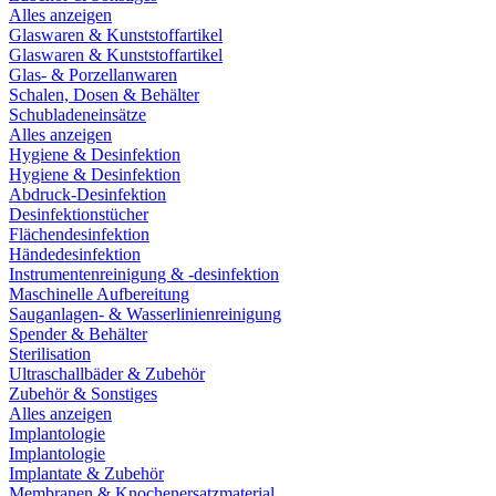
Alles anzeigen
Glaswaren & Kunststoffartikel
Glaswaren & Kunststoffartikel
Glas- & Porzellanwaren
Schalen, Dosen & Behälter
Schubladeneinsätze
Alles anzeigen
Hygiene & Desinfektion
Hygiene & Desinfektion
Abdruck-Desinfektion
Desinfektionstücher
Flächendesinfektion
Händedesinfektion
Instrumentenreinigung & -desinfektion
Maschinelle Aufbereitung
Sauganlagen- & Wasserlinienreinigung
Spender & Behälter
Sterilisation
Ultraschallbäder & Zubehör
Zubehör & Sonstiges
Alles anzeigen
Implantologie
Implantologie
Implantate & Zubehör
Membranen & Knochenersatzmaterial