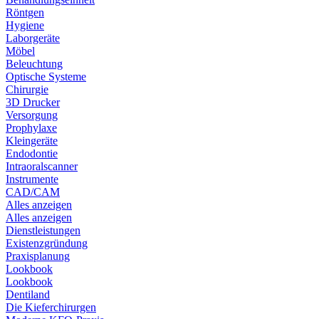
Röntgen
Hygiene
Laborgeräte
Möbel
Beleuchtung
Optische Systeme
Chirurgie
3D Drucker
Versorgung
Prophylaxe
Kleingeräte
Endodontie
Intraoralscanner
Instrumente
CAD/CAM
Alles anzeigen
Alles anzeigen
Dienstleistungen
Existenzgründung
Praxisplanung
Lookbook
Lookbook
Dentiland
Die Kieferchirurgen