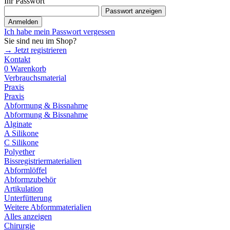
Ihr Passwort
Passwort anzeigen
Anmelden
Ich habe mein Passwort vergessen
Sie sind neu im Shop?
→ Jetzt registrieren
Kontakt
0
Warenkorb
Verbrauchsmaterial
Praxis
Praxis
Abformung & Bissnahme
Abformung & Bissnahme
Alginate
A Silikone
C Silikone
Polyether
Bissregistriermaterialien
Abformlöffel
Abformzubehör
Artikulation
Unterfütterung
Weitere Abformmaterialien
Alles anzeigen
Chirurgie