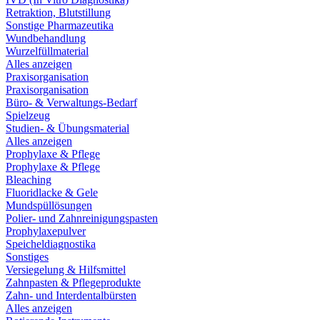
Retraktion, Blutstillung
Sonstige Pharmazeutika
Wundbehandlung
Wurzelfüllmaterial
Alles anzeigen
Praxisorganisation
Praxisorganisation
Büro- & Verwaltungs-Bedarf
Spielzeug
Studien- & Übungsmaterial
Alles anzeigen
Prophylaxe & Pflege
Prophylaxe & Pflege
Bleaching
Fluoridlacke & Gele
Mundspüllösungen
Polier- und Zahnreinigungspasten
Prophylaxepulver
Speicheldiagnostika
Sonstiges
Versiegelung & Hilfsmittel
Zahnpasten & Pflegeprodukte
Zahn- und Interdentalbürsten
Alles anzeigen