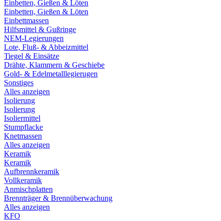
Einbetten, Gießen & Löten
Einbetten, Gießen & Löten
Einbettmassen
Hilfsmittel & Gußringe
NEM-Legierungen
Lote, Fluß- & Abbeizmittel
Tiegel & Einsätze
Drähte, Klammern & Geschiebe
Gold- & Edelmetalllegierugen
Sonstiges
Alles anzeigen
Isolierung
Isolierung
Isoliermittel
Stumpflacke
Knetmassen
Alles anzeigen
Keramik
Keramik
Aufbrennkeramik
Vollkeramik
Anmischplatten
Brennträger & Brennüberwachung
Alles anzeigen
KFO