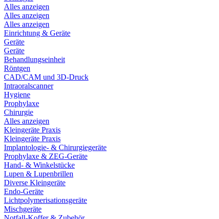
Alles anzeigen
Alles anzeigen
Alles anzeigen
Einrichtung & Geräte
Geräte
Geräte
Behandlungseinheit
Röntgen
CAD/CAM und 3D-Druck
Intraoralscanner
Hygiene
Prophylaxe
Chirurgie
Alles anzeigen
Kleingeräte Praxis
Kleingeräte Praxis
Implantologie- & Chirurgiegeräte
Prophylaxe & ZEG-Geräte
Hand- & Winkelstücke
Lupen & Lupenbrillen
Diverse Kleingeräte
Endo-Geräte
Lichtpolymerisationsgeräte
Mischgeräte
Notfall-Koffer & Zubehör