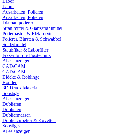
Labor
Labor
Ausarbeiten, Polieren
Ausarbeiten, Polieren
Diamantpolierer
Strahlmittel & Glanzstrahlmittel
Polierpasten & Elektrolyte
Polierer, Bürsten & Schwabbel
Schleifmittel
Staubfilter & Laborfilter
Fräser für die Frästechnik
Alles anzeigen
CAD/CAM
CAD/CAM
Blöcke & Rohlinge
Ronden
3D Druck Material
Sonstige
Alles anzeigen
Dublieren
Dublieren
Dubliermassen
Dublierzubehör & Küvetten
Sonstiges
Alles anzeigen