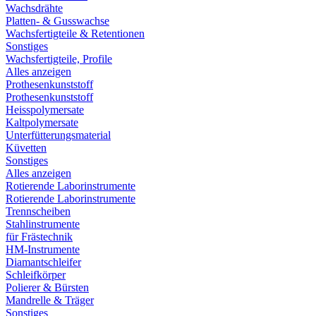
Wachsdrähte
Platten- & Gusswachse
Wachsfertigteile & Retentionen
Sonstiges
Wachsfertigteile, Profile
Alles anzeigen
Prothesenkunststoff
Prothesenkunststoff
Heisspolymersate
Kaltpolymersate
Unterfütterungsmaterial
Küvetten
Sonstiges
Alles anzeigen
Rotierende Laborinstrumente
Rotierende Laborinstrumente
Trennscheiben
Stahlinstrumente
für Frästechnik
HM-Instrumente
Diamantschleifer
Schleifkörper
Polierer & Bürsten
Mandrelle & Träger
Sonstiges