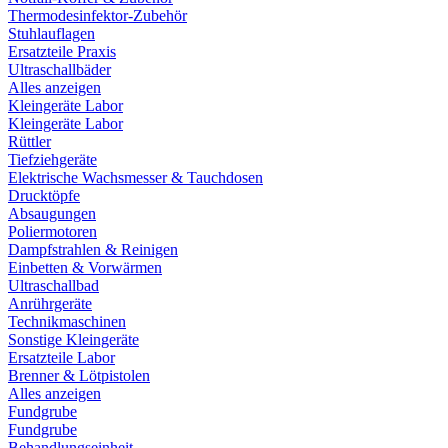
Thermodesinfektor-Zubehör
Stuhlauflagen
Ersatzteile Praxis
Ultraschallbäder
Alles anzeigen
Kleingeräte Labor
Kleingeräte Labor
Rüttler
Tiefziehgeräte
Elektrische Wachsmesser & Tauchdosen
Drucktöpfe
Absaugungen
Poliermotoren
Dampfstrahlen & Reinigen
Einbetten & Vorwärmen
Ultraschallbad
Anrührgeräte
Technikmaschinen
Sonstige Kleingeräte
Ersatzteile Labor
Brenner & Lötpistolen
Alles anzeigen
Fundgrube
Fundgrube
Behandlungseinheit