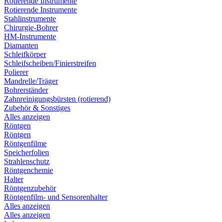
Rotierende Instrumente
Rotierende Instrumente
Stahlinstrumente
Chirurgie-Bohrer
HM-Instrumente
Diamanten
Schleifkörper
Schleifscheiben/Finierstreifen
Polierer
Mandrelle/Träger
Bohrerständer
Zahnreinigungsbürsten (rotierend)
Zubehör & Sonstiges
Alles anzeigen
Röntgen
Röntgen
Röntgenfilme
Speicherfolien
Strahlenschutz
Röntgenchemie
Halter
Röntgenzubehör
Röntgenfilm- und Sensorenhalter
Alles anzeigen
Alles anzeigen