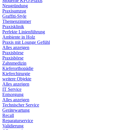
Moderne KFO-Praxis
Neugründung
Praxisumzug
Graffiti-Style
Themenzimmer
Praxisklinik
Perfekte Linienführung
Ambiente in Holz
Praxis mit Lounge Gefühl
Alles anzeigen
Praxisbörse
Praxisbörse
Zahnmedizin
Kieferorthopädie
Kieferchirurgie
weitere Objekte
Alles anzeigen
IT Service
Entsorgung
Alles anzeigen
Technischer Service
Gerätewartung
Recall
Reparaturservice
Validierung