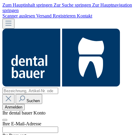
Zum Hauptinhalt springen
Zur Suche springen
Zur Hauptnavigation
springen
Scanner auslesen
Versand
Registrieren
Kontakt
Suchen
Anmelden
Ihr dental bauer Konto
Ihre E-Mail-Adresse