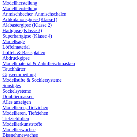
Modellherstellung
Modellherstellung
Anmischbecher, Anmischschalen
Artikulationsgipse (Klasse1)
Alabastergipse (Klasse 2)
Hartgipse (Klasse 3)
Superhartgipse (Klasse 4)
Modellsäge
Löffelmaterial
Löffel- & Basisplatten
Abdruckgipse
Modellmaterial & Zahnfleischmasken
Tauchhärter
Gipsverarbeitung
Modellstifte & Socklersysteme
Sonstiges
Sockelsysteme
Doubliermassen
Alles anzeigen
Modellieren, Tiefziehen
Modellieren, Tiefziehen
Tiefziehfolien
Modellierkunststoffe
Modellierwachse
Bissnehmewachse