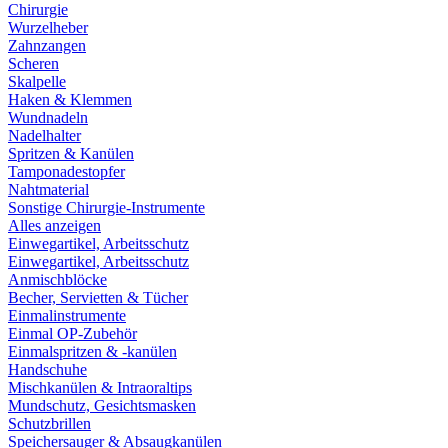
Chirurgie
Wurzelheber
Zahnzangen
Scheren
Skalpelle
Haken & Klemmen
Wundnadeln
Nadelhalter
Spritzen & Kanülen
Tamponadestopfer
Nahtmaterial
Sonstige Chirurgie-Instrumente
Alles anzeigen
Einwegartikel, Arbeitsschutz
Einwegartikel, Arbeitsschutz
Anmischblöcke
Becher, Servietten & Tücher
Einmalinstrumente
Einmal OP-Zubehör
Einmalspritzen & -kanülen
Handschuhe
Mischkanülen & Intraoraltips
Mundschutz, Gesichtsmasken
Schutzbrillen
Speichersauger & Absaugkanülen