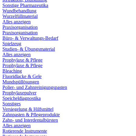
Sonstige Pharmazeutika
Wundbehandlung
Wurzelfüllmaterial
Alles anzeigen
Praxisorganisation
Praxisorganisation
Büro- & Verwaltungs-Bedarf
Spielzeug
Studien- & Übungsmaterial
Alles anzeigen
Prophylaxe & Pflege
Prophylaxe & Pflege
Bleaching
Fluoridlacke & Gele
Mundspüllösungen
Polier- und Zahnreinigungspasten
Prophylaxepulver
Speicheldiagnostika
Sonstiges
Versiegelung & Hilfsmittel
Zahnpasten & Pflegeprodukte
Zahn- und Interdentalbürsten
Alles anzeigen
Rotierende Instrumente