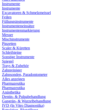
Instrumente
Instrumente
Excavatoren & Schmelzmeissel
Feilen
Füllungsinstrumente
Instrumenteneinsätze
Instrumentenmarkierung
Messer
Mischinstrumente
Pinzetten
Scaler & Küretten
Schleifsteine
Sonstige Instrumente
Spiegel
Trays & Zubehör
Zahnreiniger
Zahnsonden, Paradontometer
Alles anzeigen
Pharmazeutika
Pharmazeutika
Anästhetika
Dentin- & Pulpabehandlung
Gangrän- & Wurzelbehandlung
IVD (In Vitro Diagnostika)
Retraktion, Blutstillung