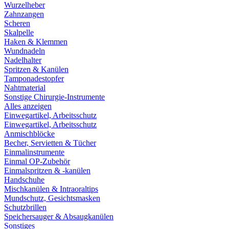
Wurzelheber
Zahnzangen
Scheren
Skalpelle
Haken & Klemmen
Wundnadeln
Nadelhalter
Spritzen & Kanülen
Tamponadestopfer
Nahtmaterial
Sonstige Chirurgie-Instrumente
Alles anzeigen
Einwegartikel, Arbeitsschutz
Einwegartikel, Arbeitsschutz
Anmischblöcke
Becher, Servietten & Tücher
Einmalinstrumente
Einmal OP-Zubehör
Einmalspritzen & -kanülen
Handschuhe
Mischkanülen & Intraoraltips
Mundschutz, Gesichtsmasken
Schutzbrillen
Speichersauger & Absaugkanülen
Sonstiges