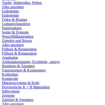
Tupfer, Watterollen, Pellets
Alles anzeigen
Endodontie
Endodontie
Feilen & Reamer
Guttaperchaspitzen
Papierspitzen
Sealer & Zemente
Wurzelfüllmaterialien
Zubehör und Boxen
Alles anzeigen
Füllung & Restauration
Füllung & Restauration
Amalgame
Artikulationspapier, Occlufolie, -sprays
Bondings & Ätzmittel
Glasionomere & Kompomere
Kofferdam
Komposite
Matrizensysteme & Keile
Provisorische K + B Materialien
Stiftsysteme
Zemente
Zubehör & Sonstiges
Alles anzeigen