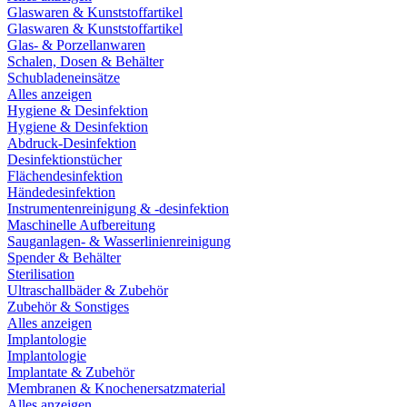
Glaswaren & Kunststoffartikel
Glaswaren & Kunststoffartikel
Glas- & Porzellanwaren
Schalen, Dosen & Behälter
Schubladeneinsätze
Alles anzeigen
Hygiene & Desinfektion
Hygiene & Desinfektion
Abdruck-Desinfektion
Desinfektionstücher
Flächendesinfektion
Händedesinfektion
Instrumentenreinigung & -desinfektion
Maschinelle Aufbereitung
Sauganlagen- & Wasserlinienreinigung
Spender & Behälter
Sterilisation
Ultraschallbäder & Zubehör
Zubehör & Sonstiges
Alles anzeigen
Implantologie
Implantologie
Implantate & Zubehör
Membranen & Knochenersatzmaterial
Alles anzeigen