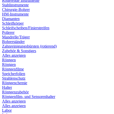
Rotierende Instrumente
Stahlinstrumente
Chirurgie-Bohrer
HM-Instrumente
Diamanten
Schleifkörper
Schleifscheiben/Finierstreifen
Polierer
Mandrelle/Träger
Bohrerständer
Zahnreinigungsbürsten (rotierend)
Zubehör & Sonstiges
Alles anzeigen
Röntgen
Röntgen
Röntgenfilme
Speicherfolien
Strahlenschutz
Röntgenchemie
Halter
Röntgenzubehör
Röntgenfilm- und Sensorenhalter
Alles anzeigen
Alles anzeigen
Labor