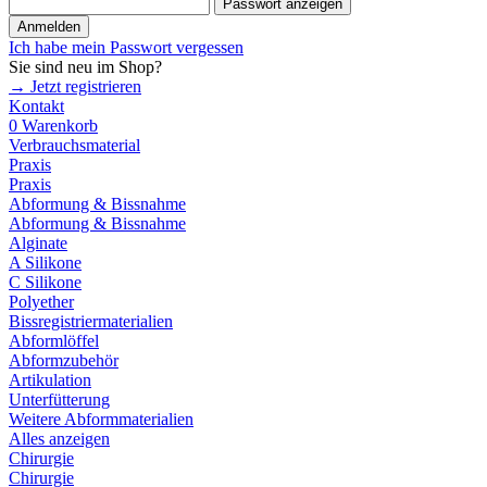
Passwort anzeigen
Anmelden
Ich habe mein Passwort vergessen
Sie sind neu im Shop?
→ Jetzt registrieren
Kontakt
0
Warenkorb
Verbrauchsmaterial
Praxis
Praxis
Abformung & Bissnahme
Abformung & Bissnahme
Alginate
A Silikone
C Silikone
Polyether
Bissregistriermaterialien
Abformlöffel
Abformzubehör
Artikulation
Unterfütterung
Weitere Abformmaterialien
Alles anzeigen
Chirurgie
Chirurgie