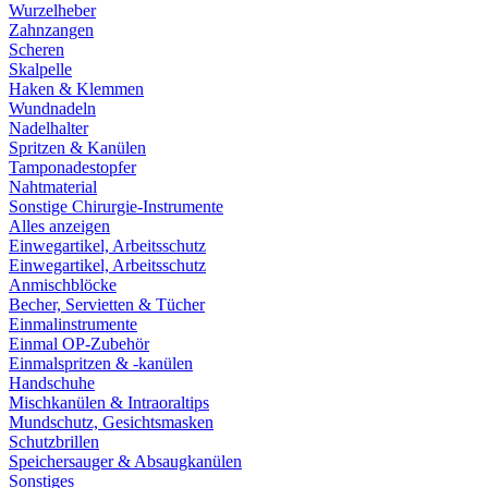
Wurzelheber
Zahnzangen
Scheren
Skalpelle
Haken & Klemmen
Wundnadeln
Nadelhalter
Spritzen & Kanülen
Tamponadestopfer
Nahtmaterial
Sonstige Chirurgie-Instrumente
Alles anzeigen
Einwegartikel, Arbeitsschutz
Einwegartikel, Arbeitsschutz
Anmischblöcke
Becher, Servietten & Tücher
Einmalinstrumente
Einmal OP-Zubehör
Einmalspritzen & -kanülen
Handschuhe
Mischkanülen & Intraoraltips
Mundschutz, Gesichtsmasken
Schutzbrillen
Speichersauger & Absaugkanülen
Sonstiges