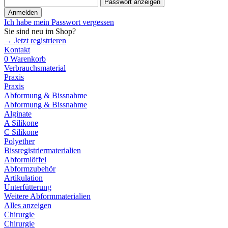
Passwort anzeigen
Anmelden
Ich habe mein Passwort vergessen
Sie sind neu im Shop?
→ Jetzt registrieren
Kontakt
0
Warenkorb
Verbrauchsmaterial
Praxis
Praxis
Abformung & Bissnahme
Abformung & Bissnahme
Alginate
A Silikone
C Silikone
Polyether
Bissregistriermaterialien
Abformlöffel
Abformzubehör
Artikulation
Unterfütterung
Weitere Abformmaterialien
Alles anzeigen
Chirurgie
Chirurgie