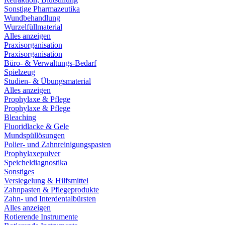
Sonstige Pharmazeutika
Wundbehandlung
Wurzelfüllmaterial
Alles anzeigen
Praxisorganisation
Praxisorganisation
Büro- & Verwaltungs-Bedarf
Spielzeug
Studien- & Übungsmaterial
Alles anzeigen
Prophylaxe & Pflege
Prophylaxe & Pflege
Bleaching
Fluoridlacke & Gele
Mundspüllösungen
Polier- und Zahnreinigungspasten
Prophylaxepulver
Speicheldiagnostika
Sonstiges
Versiegelung & Hilfsmittel
Zahnpasten & Pflegeprodukte
Zahn- und Interdentalbürsten
Alles anzeigen
Rotierende Instrumente