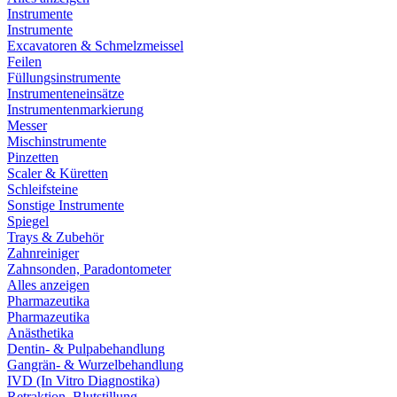
Instrumente
Instrumente
Excavatoren & Schmelzmeissel
Feilen
Füllungsinstrumente
Instrumenteneinsätze
Instrumentenmarkierung
Messer
Mischinstrumente
Pinzetten
Scaler & Küretten
Schleifsteine
Sonstige Instrumente
Spiegel
Trays & Zubehör
Zahnreiniger
Zahnsonden, Paradontometer
Alles anzeigen
Pharmazeutika
Pharmazeutika
Anästhetika
Dentin- & Pulpabehandlung
Gangrän- & Wurzelbehandlung
IVD (In Vitro Diagnostika)
Retraktion, Blutstillung