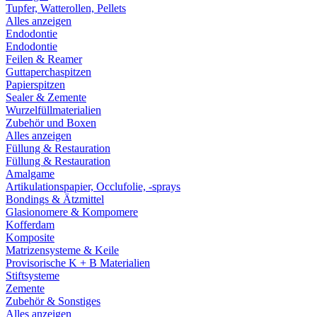
Tupfer, Watterollen, Pellets
Alles anzeigen
Endodontie
Endodontie
Feilen & Reamer
Guttaperchaspitzen
Papierspitzen
Sealer & Zemente
Wurzelfüllmaterialien
Zubehör und Boxen
Alles anzeigen
Füllung & Restauration
Füllung & Restauration
Amalgame
Artikulationspapier, Occlufolie, -sprays
Bondings & Ätzmittel
Glasionomere & Kompomere
Kofferdam
Komposite
Matrizensysteme & Keile
Provisorische K + B Materialien
Stiftsysteme
Zemente
Zubehör & Sonstiges
Alles anzeigen