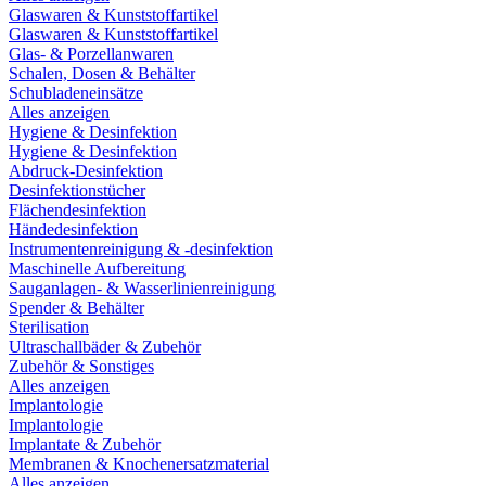
Glaswaren & Kunststoffartikel
Glaswaren & Kunststoffartikel
Glas- & Porzellanwaren
Schalen, Dosen & Behälter
Schubladeneinsätze
Alles anzeigen
Hygiene & Desinfektion
Hygiene & Desinfektion
Abdruck-Desinfektion
Desinfektionstücher
Flächendesinfektion
Händedesinfektion
Instrumentenreinigung & -desinfektion
Maschinelle Aufbereitung
Sauganlagen- & Wasserlinienreinigung
Spender & Behälter
Sterilisation
Ultraschallbäder & Zubehör
Zubehör & Sonstiges
Alles anzeigen
Implantologie
Implantologie
Implantate & Zubehör
Membranen & Knochenersatzmaterial
Alles anzeigen