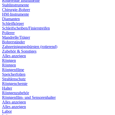
Rotierende Instrumente
Stahlinstrumente
Chirurgie-Bohrer
HM-Instrumente
Diamanten
Schleifkörper
Schleifscheiben/Finierstreifen
Polierer
Mandrelle/Träger
Bohrerständer
Zahnreinigungsbürsten (rotierend)
Zubehör & Sonstiges
Alles anzeigen
Röntgen
Röntgen
Röntgenfilme
Speicherfolien
Strahlenschutz
Röntgenchemie
Halter
Röntgenzubehör
Röntgenfilm- und Sensorenhalter
Alles anzeigen
Alles anzeigen
Labor