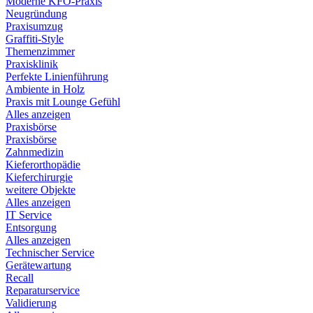
Moderne KFO-Praxis
Neugründung
Praxisumzug
Graffiti-Style
Themenzimmer
Praxisklinik
Perfekte Linienführung
Ambiente in Holz
Praxis mit Lounge Gefühl
Alles anzeigen
Praxisbörse
Praxisbörse
Zahnmedizin
Kieferorthopädie
Kieferchirurgie
weitere Objekte
Alles anzeigen
IT Service
Entsorgung
Alles anzeigen
Technischer Service
Gerätewartung
Recall
Reparaturservice
Validierung