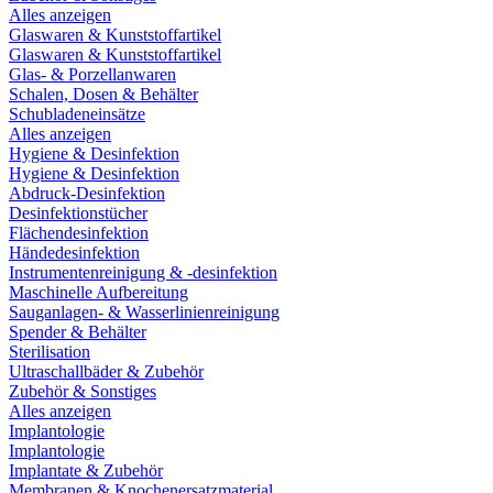
Alles anzeigen
Glaswaren & Kunststoffartikel
Glaswaren & Kunststoffartikel
Glas- & Porzellanwaren
Schalen, Dosen & Behälter
Schubladeneinsätze
Alles anzeigen
Hygiene & Desinfektion
Hygiene & Desinfektion
Abdruck-Desinfektion
Desinfektionstücher
Flächendesinfektion
Händedesinfektion
Instrumentenreinigung & -desinfektion
Maschinelle Aufbereitung
Sauganlagen- & Wasserlinienreinigung
Spender & Behälter
Sterilisation
Ultraschallbäder & Zubehör
Zubehör & Sonstiges
Alles anzeigen
Implantologie
Implantologie
Implantate & Zubehör
Membranen & Knochenersatzmaterial