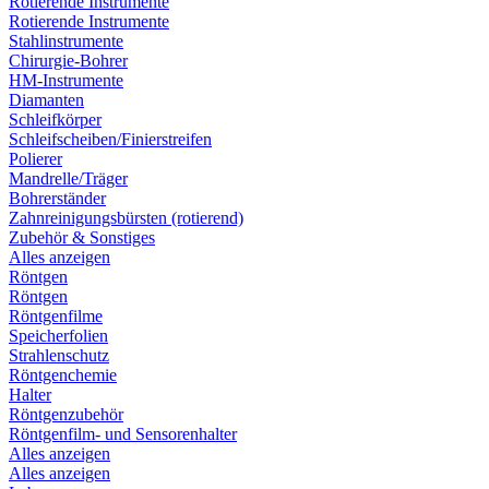
Rotierende Instrumente
Rotierende Instrumente
Stahlinstrumente
Chirurgie-Bohrer
HM-Instrumente
Diamanten
Schleifkörper
Schleifscheiben/Finierstreifen
Polierer
Mandrelle/Träger
Bohrerständer
Zahnreinigungsbürsten (rotierend)
Zubehör & Sonstiges
Alles anzeigen
Röntgen
Röntgen
Röntgenfilme
Speicherfolien
Strahlenschutz
Röntgenchemie
Halter
Röntgenzubehör
Röntgenfilm- und Sensorenhalter
Alles anzeigen
Alles anzeigen