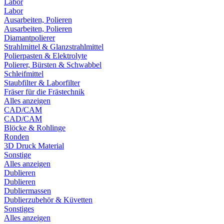
Labor
Labor
Ausarbeiten, Polieren
Ausarbeiten, Polieren
Diamantpolierer
Strahlmittel & Glanzstrahlmittel
Polierpasten & Elektrolyte
Polierer, Bürsten & Schwabbel
Schleifmittel
Staubfilter & Laborfilter
Fräser für die Frästechnik
Alles anzeigen
CAD/CAM
CAD/CAM
Blöcke & Rohlinge
Ronden
3D Druck Material
Sonstige
Alles anzeigen
Dublieren
Dublieren
Dubliermassen
Dublierzubehör & Küvetten
Sonstiges
Alles anzeigen