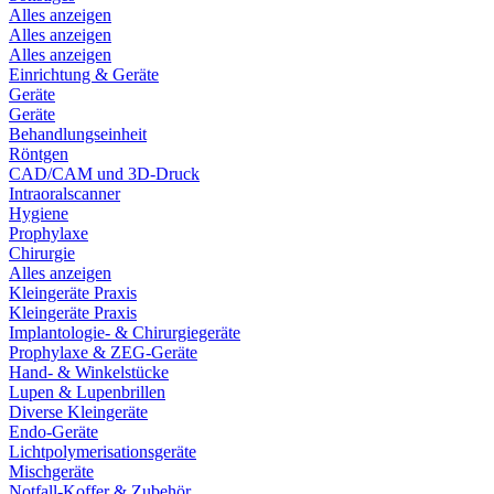
Alles anzeigen
Alles anzeigen
Alles anzeigen
Einrichtung & Geräte
Geräte
Geräte
Behandlungseinheit
Röntgen
CAD/CAM und 3D-Druck
Intraoralscanner
Hygiene
Prophylaxe
Chirurgie
Alles anzeigen
Kleingeräte Praxis
Kleingeräte Praxis
Implantologie- & Chirurgiegeräte
Prophylaxe & ZEG-Geräte
Hand- & Winkelstücke
Lupen & Lupenbrillen
Diverse Kleingeräte
Endo-Geräte
Lichtpolymerisationsgeräte
Mischgeräte
Notfall-Koffer & Zubehör