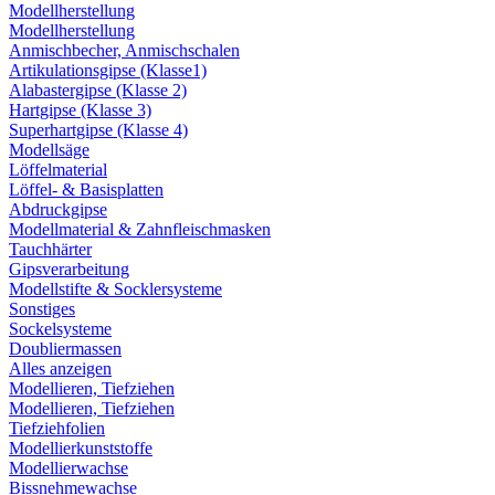
Modellherstellung
Modellherstellung
Anmischbecher, Anmischschalen
Artikulationsgipse (Klasse1)
Alabastergipse (Klasse 2)
Hartgipse (Klasse 3)
Superhartgipse (Klasse 4)
Modellsäge
Löffelmaterial
Löffel- & Basisplatten
Abdruckgipse
Modellmaterial & Zahnfleischmasken
Tauchhärter
Gipsverarbeitung
Modellstifte & Socklersysteme
Sonstiges
Sockelsysteme
Doubliermassen
Alles anzeigen
Modellieren, Tiefziehen
Modellieren, Tiefziehen
Tiefziehfolien
Modellierkunststoffe
Modellierwachse
Bissnehmewachse