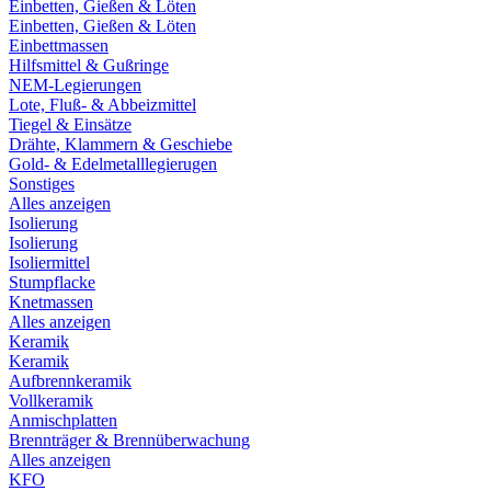
Einbetten, Gießen & Löten
Einbetten, Gießen & Löten
Einbettmassen
Hilfsmittel & Gußringe
NEM-Legierungen
Lote, Fluß- & Abbeizmittel
Tiegel & Einsätze
Drähte, Klammern & Geschiebe
Gold- & Edelmetalllegierugen
Sonstiges
Alles anzeigen
Isolierung
Isolierung
Isoliermittel
Stumpflacke
Knetmassen
Alles anzeigen
Keramik
Keramik
Aufbrennkeramik
Vollkeramik
Anmischplatten
Brennträger & Brennüberwachung
Alles anzeigen
KFO