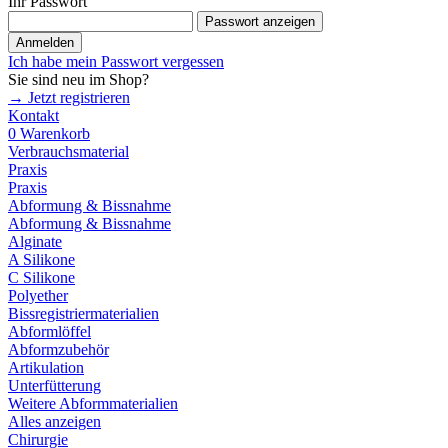
Ihr Passwort
Passwort anzeigen
Anmelden
Ich habe mein Passwort vergessen
Sie sind neu im Shop?
→ Jetzt registrieren
Kontakt
0
Warenkorb
Verbrauchsmaterial
Praxis
Praxis
Abformung & Bissnahme
Abformung & Bissnahme
Alginate
A Silikone
C Silikone
Polyether
Bissregistriermaterialien
Abformlöffel
Abformzubehör
Artikulation
Unterfütterung
Weitere Abformmaterialien
Alles anzeigen
Chirurgie