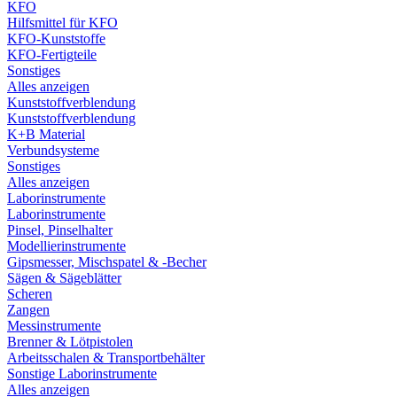
KFO
Hilfsmittel für KFO
KFO-Kunststoffe
KFO-Fertigteile
Sonstiges
Alles anzeigen
Kunststoffverblendung
Kunststoffverblendung
K+B Material
Verbundsysteme
Sonstiges
Alles anzeigen
Laborinstrumente
Laborinstrumente
Pinsel, Pinselhalter
Modellierinstrumente
Gipsmesser, Mischspatel & -Becher
Sägen & Sägeblätter
Scheren
Zangen
Messinstrumente
Brenner & Lötpistolen
Arbeitsschalen & Transportbehälter
Sonstige Laborinstrumente
Alles anzeigen