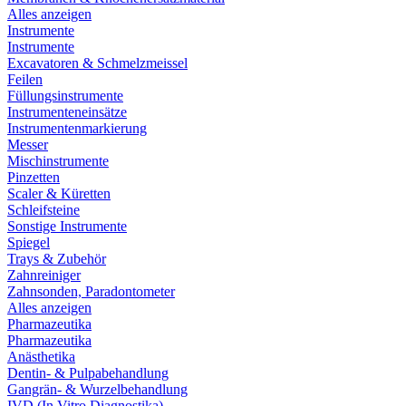
Alles anzeigen
Instrumente
Instrumente
Excavatoren & Schmelzmeissel
Feilen
Füllungsinstrumente
Instrumenteneinsätze
Instrumentenmarkierung
Messer
Mischinstrumente
Pinzetten
Scaler & Küretten
Schleifsteine
Sonstige Instrumente
Spiegel
Trays & Zubehör
Zahnreiniger
Zahnsonden, Paradontometer
Alles anzeigen
Pharmazeutika
Pharmazeutika
Anästhetika
Dentin- & Pulpabehandlung
Gangrän- & Wurzelbehandlung
IVD (In Vitro Diagnostika)