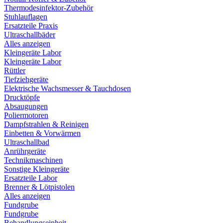
Thermodesinfektor-Zubehör
Stuhlauflagen
Ersatzteile Praxis
Ultraschallbäder
Alles anzeigen
Kleingeräte Labor
Kleingeräte Labor
Rüttler
Tiefziehgeräte
Elektrische Wachsmesser & Tauchdosen
Drucktöpfe
Absaugungen
Poliermotoren
Dampfstrahlen & Reinigen
Einbetten & Vorwärmen
Ultraschallbad
Anrührgeräte
Technikmaschinen
Sonstige Kleingeräte
Ersatzteile Labor
Brenner & Lötpistolen
Alles anzeigen
Fundgrube
Fundgrube
Behandlungseinheit