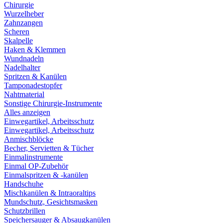
Chirurgie
Wurzelheber
Zahnzangen
Scheren
Skalpelle
Haken & Klemmen
Wundnadeln
Nadelhalter
Spritzen & Kanülen
Tamponadestopfer
Nahtmaterial
Sonstige Chirurgie-Instrumente
Alles anzeigen
Einwegartikel, Arbeitsschutz
Einwegartikel, Arbeitsschutz
Anmischblöcke
Becher, Servietten & Tücher
Einmalinstrumente
Einmal OP-Zubehör
Einmalspritzen & -kanülen
Handschuhe
Mischkanülen & Intraoraltips
Mundschutz, Gesichtsmasken
Schutzbrillen
Speichersauger & Absaugkanülen