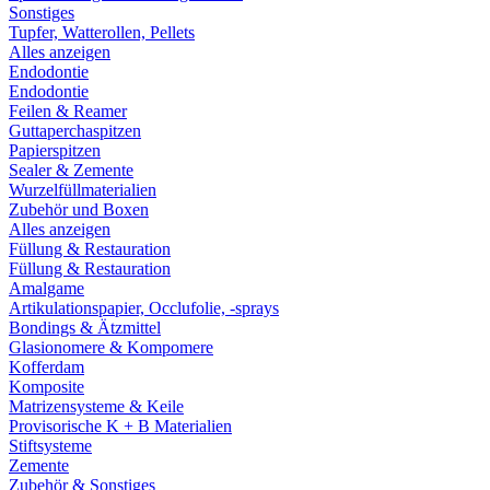
Sonstiges
Tupfer, Watterollen, Pellets
Alles anzeigen
Endodontie
Endodontie
Feilen & Reamer
Guttaperchaspitzen
Papierspitzen
Sealer & Zemente
Wurzelfüllmaterialien
Zubehör und Boxen
Alles anzeigen
Füllung & Restauration
Füllung & Restauration
Amalgame
Artikulationspapier, Occlufolie, -sprays
Bondings & Ätzmittel
Glasionomere & Kompomere
Kofferdam
Komposite
Matrizensysteme & Keile
Provisorische K + B Materialien
Stiftsysteme
Zemente
Zubehör & Sonstiges