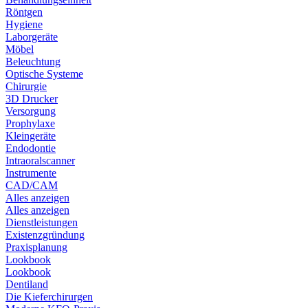
Röntgen
Hygiene
Laborgeräte
Möbel
Beleuchtung
Optische Systeme
Chirurgie
3D Drucker
Versorgung
Prophylaxe
Kleingeräte
Endodontie
Intraoralscanner
Instrumente
CAD/CAM
Alles anzeigen
Alles anzeigen
Dienstleistungen
Existenzgründung
Praxisplanung
Lookbook
Lookbook
Dentiland
Die Kieferchirurgen