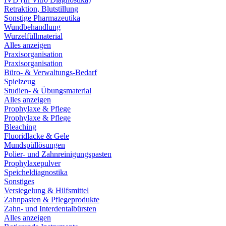
Retraktion, Blutstillung
Sonstige Pharmazeutika
Wundbehandlung
Wurzelfüllmaterial
Alles anzeigen
Praxisorganisation
Praxisorganisation
Büro- & Verwaltungs-Bedarf
Spielzeug
Studien- & Übungsmaterial
Alles anzeigen
Prophylaxe & Pflege
Prophylaxe & Pflege
Bleaching
Fluoridlacke & Gele
Mundspüllösungen
Polier- und Zahnreinigungspasten
Prophylaxepulver
Speicheldiagnostika
Sonstiges
Versiegelung & Hilfsmittel
Zahnpasten & Pflegeprodukte
Zahn- und Interdentalbürsten
Alles anzeigen