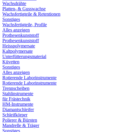
Wachsdrähte
Platten- & Gusswachse
Wachsfertigteile & Retentionen
Sonstiges
Wachsfertigteile, Profile
Alles anzeigen
Prothesenkunststoff
Prothesenkunststoff
Heisspolymersate
Kaltpolymersate
Unterfütterungsmaterial
Küvetten
Sonstiges
Alles anzeigen
Rotierende Laborinstrumente
Rotierende Laborinstrumente
Trennscheiben
Stahlinstrumente
für Frästechnik
HM-Instrumente
Diamantschleifer
Schleifkörper
Polierer & Bürsten
Mandrelle & Träger
Sonstiges