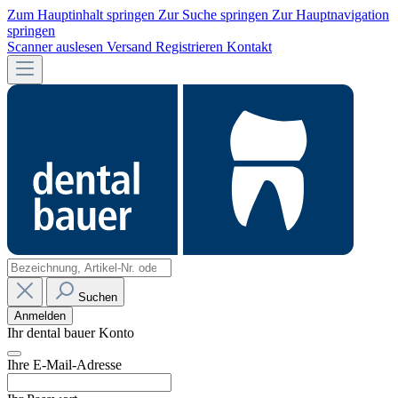
Zum Hauptinhalt springen
Zur Suche springen
Zur Hauptnavigation
springen
Scanner auslesen
Versand
Registrieren
Kontakt
Suchen
Anmelden
Ihr dental bauer Konto
Ihre E-Mail-Adresse