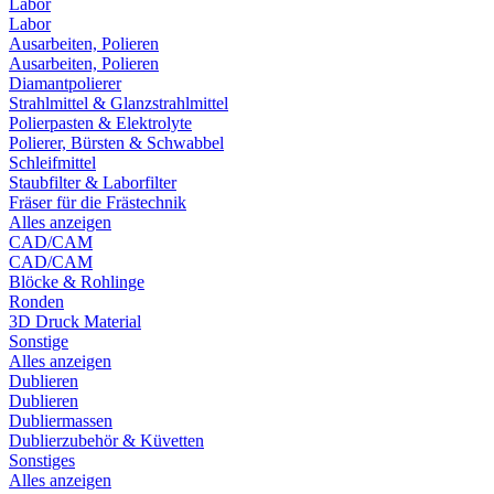
Labor
Labor
Ausarbeiten, Polieren
Ausarbeiten, Polieren
Diamantpolierer
Strahlmittel & Glanzstrahlmittel
Polierpasten & Elektrolyte
Polierer, Bürsten & Schwabbel
Schleifmittel
Staubfilter & Laborfilter
Fräser für die Frästechnik
Alles anzeigen
CAD/CAM
CAD/CAM
Blöcke & Rohlinge
Ronden
3D Druck Material
Sonstige
Alles anzeigen
Dublieren
Dublieren
Dubliermassen
Dublierzubehör & Küvetten
Sonstiges
Alles anzeigen