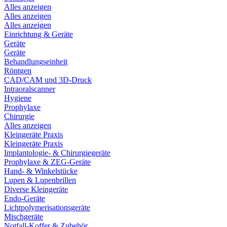
Alles anzeigen
Alles anzeigen
Alles anzeigen
Einrichtung & Geräte
Geräte
Geräte
Behandlungseinheit
Röntgen
CAD/CAM und 3D-Druck
Intraoralscanner
Hygiene
Prophylaxe
Chirurgie
Alles anzeigen
Kleingeräte Praxis
Kleingeräte Praxis
Implantologie- & Chirurgiegeräte
Prophylaxe & ZEG-Geräte
Hand- & Winkelstücke
Lupen & Lupenbrillen
Diverse Kleingeräte
Endo-Geräte
Lichtpolymerisationsgeräte
Mischgeräte
Notfall-Koffer & Zubehör