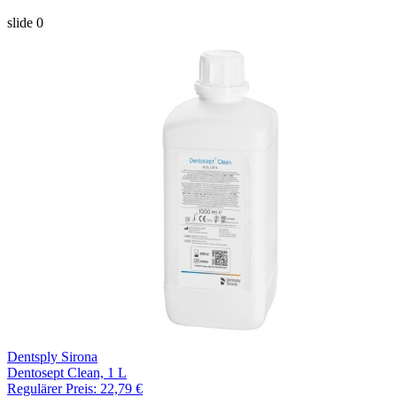
slide
0
Dentsply Sirona
Dentosept Clean, 1 L
Regulärer Preis:
22,79 €