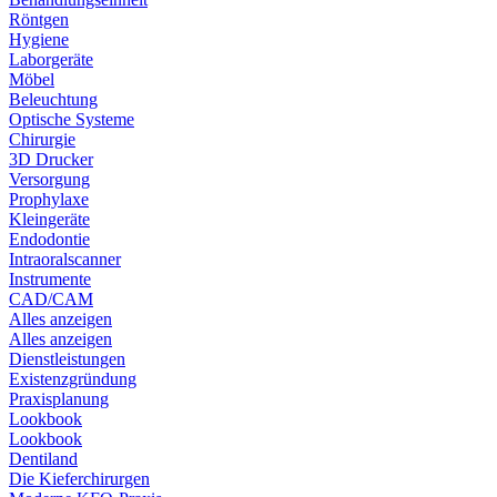
Röntgen
Hygiene
Laborgeräte
Möbel
Beleuchtung
Optische Systeme
Chirurgie
3D Drucker
Versorgung
Prophylaxe
Kleingeräte
Endodontie
Intraoralscanner
Instrumente
CAD/CAM
Alles anzeigen
Alles anzeigen
Dienstleistungen
Existenzgründung
Praxisplanung
Lookbook
Lookbook
Dentiland
Die Kieferchirurgen