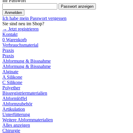
Ihr Passwort
Passwort anzeigen
Anmelden
Ich habe mein Passwort vergessen
Sie sind neu im Shop?
→ Jetzt registrieren
Kontakt
0
Warenkorb
Verbrauchsmaterial
Praxis
Praxis
Abformung & Bissnahme
Abformung & Bissnahme
Alginate
A Silikone
C Silikone
Polyether
Bissregistriermaterialien
Abformlöffel
Abformzubehör
Artikulation
Unterfütterung
Weitere Abformmaterialien
Alles anzeigen
Chirurgie