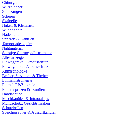
Chirurgie
Wurzelheber
Zahnzangen
Scheren
Skalpelle
Haken & Klemmen
Wundnadeln
Nadelhalter
Spritzen & Kanülen
Tamponadestopfer
Nahtmaterial
Sonstige Chirurgie-Instrumente
Alles anzeigen
Einwegartikel, Arbeitsschutz
Einwegartikel, Arbeitsschutz
Anmischblöcke
Becher, Servietten & Tücher
Einmalinstrumente
Einmal OP-Zubehör
Einmalspritzen & -kanülen
Handschuhe
Mischkanülen & Intraoraltips
Mundschutz, Gesichtsmasken
Schutzbrillen
Speichersauger & Absaugkanülen