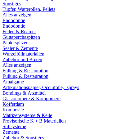
Sonstiges
Tupfer, Watterollen, Pellets
Alles anzeigen
Endodontie
Endodontie
Feilen & Reamer
Guttaperchaspitzen
Papierspitzen
Sealer & Zemente
Wurzelfüllmaterialien
Zubehör und Boxen
Alles anzeigen
Füllung & Restauration
Füllung & Restauration
Amalgame
Artikulationspapier, Occlufolie, -sprays
Bondings & Ätzmittel
Glasionomere & Kompomere
Kofferdam
Komposite
Matrizensysteme & Keile
Provisorische K + B Materialien
Stiftsysteme
Zemente
Zubehör & Sonstiges