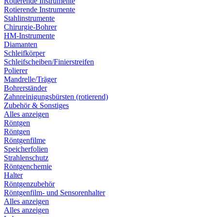
Rotierende Instrumente
Rotierende Instrumente
Stahlinstrumente
Chirurgie-Bohrer
HM-Instrumente
Diamanten
Schleifkörper
Schleifscheiben/Finierstreifen
Polierer
Mandrelle/Träger
Bohrerständer
Zahnreinigungsbürsten (rotierend)
Zubehör & Sonstiges
Alles anzeigen
Röntgen
Röntgen
Röntgenfilme
Speicherfolien
Strahlenschutz
Röntgenchemie
Halter
Röntgenzubehör
Röntgenfilm- und Sensorenhalter
Alles anzeigen
Alles anzeigen