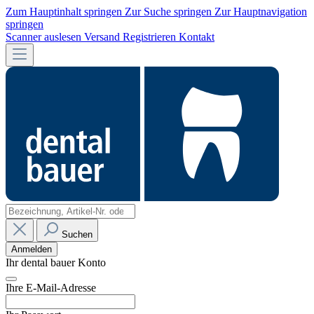
Zum Hauptinhalt springen
Zur Suche springen
Zur Hauptnavigation
springen
Scanner auslesen
Versand
Registrieren
Kontakt
Suchen
Anmelden
Ihr dental bauer Konto
Ihre E-Mail-Adresse