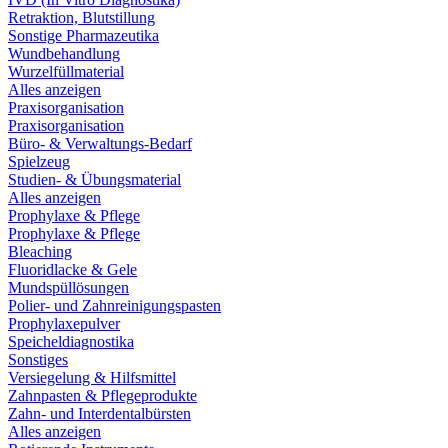
Retraktion, Blutstillung
Sonstige Pharmazeutika
Wundbehandlung
Wurzelfüllmaterial
Alles anzeigen
Praxisorganisation
Praxisorganisation
Büro- & Verwaltungs-Bedarf
Spielzeug
Studien- & Übungsmaterial
Alles anzeigen
Prophylaxe & Pflege
Prophylaxe & Pflege
Bleaching
Fluoridlacke & Gele
Mundspüllösungen
Polier- und Zahnreinigungspasten
Prophylaxepulver
Speicheldiagnostika
Sonstiges
Versiegelung & Hilfsmittel
Zahnpasten & Pflegeprodukte
Zahn- und Interdentalbürsten
Alles anzeigen