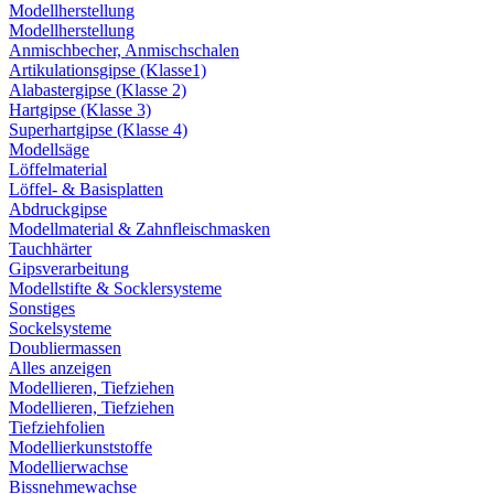
Modellherstellung
Modellherstellung
Anmischbecher, Anmischschalen
Artikulationsgipse (Klasse1)
Alabastergipse (Klasse 2)
Hartgipse (Klasse 3)
Superhartgipse (Klasse 4)
Modellsäge
Löffelmaterial
Löffel- & Basisplatten
Abdruckgipse
Modellmaterial & Zahnfleischmasken
Tauchhärter
Gipsverarbeitung
Modellstifte & Socklersysteme
Sonstiges
Sockelsysteme
Doubliermassen
Alles anzeigen
Modellieren, Tiefziehen
Modellieren, Tiefziehen
Tiefziehfolien
Modellierkunststoffe
Modellierwachse
Bissnehmewachse