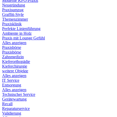
Moderne KFO-Praxis
Neugründung
Praxisumzug
Graffiti-Style
Themenzimmer
Praxisklinik
Perfekte Linienführung
Ambiente in Holz
Praxis mit Lounge Gefühl
Alles anzeigen
Praxisbörse
Praxisbörse
Zahnmedizin
Kieferorthopädie
Kieferchirurgie
weitere Objekte
Alles anzeigen
IT Service
Entsorgung
Alles anzeigen
Technischer Service
Gerätewartung
Recall
Reparaturservice
Validierung