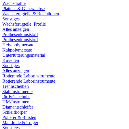
Wachsdrähte
Platten- & Gusswachse
Wachsfertigteile & Retentionen
Sonstiges
Wachsfertigteile, Profile
Alles anzeigen
Prothesenkunststoff
Prothesenkunststoff
Heisspolymersate
Kaltpolymersate
Unterfütterungsmaterial
Küvetten
Sonstiges
Alles anzeigen
Rotierende Laborinstrumente
Rotierende Laborinstrumente
Trennscheiben
Stahlinstrumente
für Frästechnik
HM-Instrumente
Diamantschleifer
Schleifkörper
Polierer & Bürsten
Mandrelle & Träger
Sonstiges