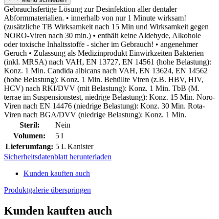
Gebrauchsfertige Lösung zur Desinfektion aller dentaler
Abformmaterialien. • innerhalb von nur 1 Minute wirksam!
(zusätzliche TB Wirksamkeit nach 15 Min und Wirksamkeit gegen
NORO-Viren nach 30 min.) • enthält keine Aldehyde, Alkohole
oder toxische Inhaltsstoffe - sicher im Gebrauch! • angenehmer
Geruch • Zulassung als Medizinprodukt Einwirkzeiten Bakterien
(inkl. MRSA) nach VAH, EN 13727, EN 14561 (hohe Belastung):
Konz. 1 Min. Candida albicans nach VAH, EN 13624, EN 14562
(hohe Belastung): Konz. 1 Min. Behüllte Viren (z.B. HBV, HIV,
HCV) nach RKI/DVV (mit Belastung): Konz. 1 Min. TbB (M.
terrae im Suspensionstest, niedrige Belastung): Konz. 15 Min. Noro-
Viren nach EN 14476 (niedrige Belastung): Konz. 30 Min. Rota-
Viren nach BGA/DVV (niedrige Belastung): Konz. 1 Min.
Steril:
Nein
Volumen:
5 l
Lieferumfang:
5 L Kanister
Sicherheitsdatenblatt herunterladen
Kunden kauften auch
Produktgalerie überspringen
Kunden kauften auch