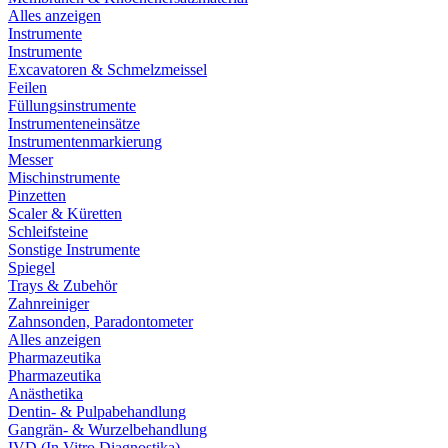
Alles anzeigen
Instrumente
Instrumente
Excavatoren & Schmelzmeissel
Feilen
Füllungsinstrumente
Instrumenteneinsätze
Instrumentenmarkierung
Messer
Mischinstrumente
Pinzetten
Scaler & Küretten
Schleifsteine
Sonstige Instrumente
Spiegel
Trays & Zubehör
Zahnreiniger
Zahnsonden, Paradontometer
Alles anzeigen
Pharmazeutika
Pharmazeutika
Anästhetika
Dentin- & Pulpabehandlung
Gangrän- & Wurzelbehandlung
IVD (In Vitro Diagnostika)