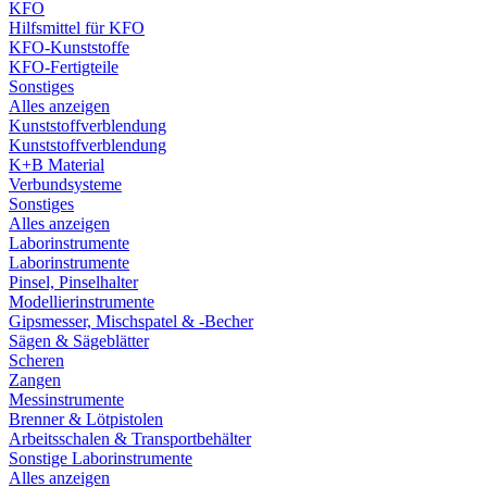
KFO
Hilfsmittel für KFO
KFO-Kunststoffe
KFO-Fertigteile
Sonstiges
Alles anzeigen
Kunststoffverblendung
Kunststoffverblendung
K+B Material
Verbundsysteme
Sonstiges
Alles anzeigen
Laborinstrumente
Laborinstrumente
Pinsel, Pinselhalter
Modellierinstrumente
Gipsmesser, Mischspatel & -Becher
Sägen & Sägeblätter
Scheren
Zangen
Messinstrumente
Brenner & Lötpistolen
Arbeitsschalen & Transportbehälter
Sonstige Laborinstrumente
Alles anzeigen