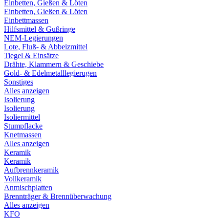
Einbetten, Gießen & Löten
Einbetten, Gießen & Löten
Einbettmassen
Hilfsmittel & Gußringe
NEM-Legierungen
Lote, Fluß- & Abbeizmittel
Tiegel & Einsätze
Drähte, Klammern & Geschiebe
Gold- & Edelmetalllegierugen
Sonstiges
Alles anzeigen
Isolierung
Isolierung
Isoliermittel
Stumpflacke
Knetmassen
Alles anzeigen
Keramik
Keramik
Aufbrennkeramik
Vollkeramik
Anmischplatten
Brennträger & Brennüberwachung
Alles anzeigen
KFO