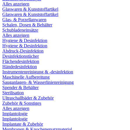
Alles anzeigen
Glaswaren & Kunststoffartikel
Glaswaren & Kunststoffartikel
Glas- & Porzellanwaren
Schalen, Dosen & Behälter
Schubladeneinsätze
Alles anzeigen
Hygiene & Desinfektion
Hygiene & Desinfektion
Abdruck-Desinfektion
Desinfektionstücher
Flächendesinfektion
Händedesinfektion
Instrumentenreinigung & -desinfektion
Maschinelle Aufbereitung
Sauganlagen- & Wasserlinienreinigung
Spender & Behälter
Sterilisation
Ultraschallbäder & Zubehör
Zubehör & Sonstiges
Alles anzeigen
Implantologie
Implantologie
Implantate & Zubehör
Membranen & Knochenersatzmaterial