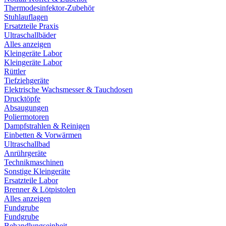
Thermodesinfektor-Zubehör
Stuhlauflagen
Ersatzteile Praxis
Ultraschallbäder
Alles anzeigen
Kleingeräte Labor
Kleingeräte Labor
Rüttler
Tiefziehgeräte
Elektrische Wachsmesser & Tauchdosen
Drucktöpfe
Absaugungen
Poliermotoren
Dampfstrahlen & Reinigen
Einbetten & Vorwärmen
Ultraschallbad
Anrührgeräte
Technikmaschinen
Sonstige Kleingeräte
Ersatzteile Labor
Brenner & Lötpistolen
Alles anzeigen
Fundgrube
Fundgrube
Behandlungseinheit