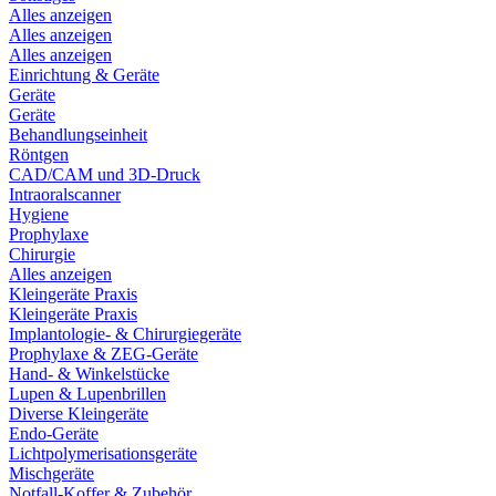
Alles anzeigen
Alles anzeigen
Alles anzeigen
Einrichtung & Geräte
Geräte
Geräte
Behandlungseinheit
Röntgen
CAD/CAM und 3D-Druck
Intraoralscanner
Hygiene
Prophylaxe
Chirurgie
Alles anzeigen
Kleingeräte Praxis
Kleingeräte Praxis
Implantologie- & Chirurgiegeräte
Prophylaxe & ZEG-Geräte
Hand- & Winkelstücke
Lupen & Lupenbrillen
Diverse Kleingeräte
Endo-Geräte
Lichtpolymerisationsgeräte
Mischgeräte
Notfall-Koffer & Zubehör