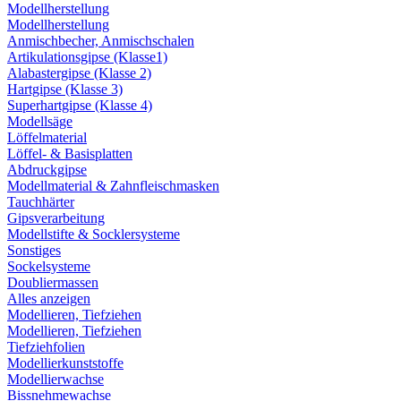
Modellherstellung
Modellherstellung
Anmischbecher, Anmischschalen
Artikulationsgipse (Klasse1)
Alabastergipse (Klasse 2)
Hartgipse (Klasse 3)
Superhartgipse (Klasse 4)
Modellsäge
Löffelmaterial
Löffel- & Basisplatten
Abdruckgipse
Modellmaterial & Zahnfleischmasken
Tauchhärter
Gipsverarbeitung
Modellstifte & Socklersysteme
Sonstiges
Sockelsysteme
Doubliermassen
Alles anzeigen
Modellieren, Tiefziehen
Modellieren, Tiefziehen
Tiefziehfolien
Modellierkunststoffe
Modellierwachse
Bissnehmewachse