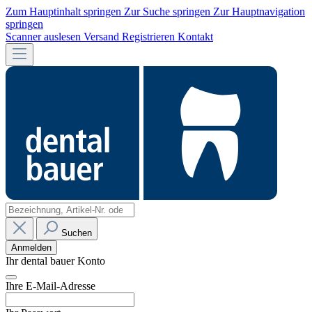
Zum Hauptinhalt springen
Zur Suche springen
Zur Hauptnavigation
springen
Scanner auslesen
Versand
Registrieren
Kontakt
Suchen
Anmelden
Ihr dental bauer Konto
Ihre E-Mail-Adresse