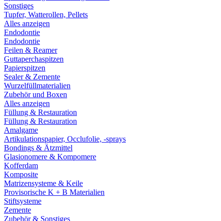
Sonstiges
Tupfer, Watterollen, Pellets
Alles anzeigen
Endodontie
Endodontie
Feilen & Reamer
Guttaperchaspitzen
Papierspitzen
Sealer & Zemente
Wurzelfüllmaterialien
Zubehör und Boxen
Alles anzeigen
Füllung & Restauration
Füllung & Restauration
Amalgame
Artikulationspapier, Occlufolie, -sprays
Bondings & Ätzmittel
Glasionomere & Kompomere
Kofferdam
Komposite
Matrizensysteme & Keile
Provisorische K + B Materialien
Stiftsysteme
Zemente
Zubehör & Sonstiges