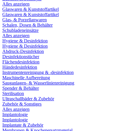
Alles anzeigen
Glaswaren & Kunststoffartikel
Glaswaren & Kunststoffartikel
Glas- & Porzellanwaren
Schalen, Dosen & Behälter
Schubladeneinsätze
Alles anzeigen
Hygiene & Desinfektion
Hygiene & Desinfektion
Abdruck-Desinfektion
Desinfektionstücher
Flächendesinfektion
Händedesinfektion
Instrumentenreinigung & -desinfektion
Maschinelle Aufbereitung
Sauganlagen- & Wasserlinienreinigung
Spender & Behälter
Sterilisation
Ultraschallbäder & Zubehör
Zubehör & Sonstiges
Alles anzeigen
Implantologie
Implantologie
Implantate & Zubehör
Membranen & Knochenersatzmaterial