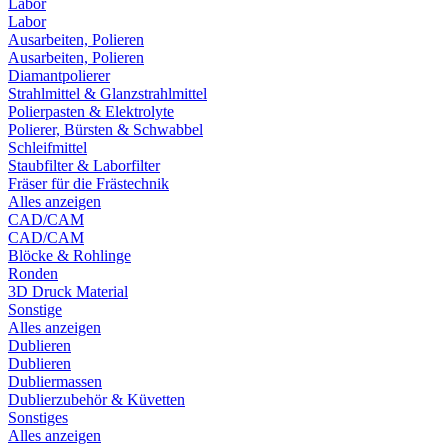
Labor
Labor
Ausarbeiten, Polieren
Ausarbeiten, Polieren
Diamantpolierer
Strahlmittel & Glanzstrahlmittel
Polierpasten & Elektrolyte
Polierer, Bürsten & Schwabbel
Schleifmittel
Staubfilter & Laborfilter
Fräser für die Frästechnik
Alles anzeigen
CAD/CAM
CAD/CAM
Blöcke & Rohlinge
Ronden
3D Druck Material
Sonstige
Alles anzeigen
Dublieren
Dublieren
Dubliermassen
Dublierzubehör & Küvetten
Sonstiges
Alles anzeigen