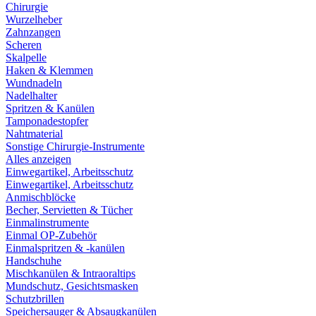
Chirurgie
Wurzelheber
Zahnzangen
Scheren
Skalpelle
Haken & Klemmen
Wundnadeln
Nadelhalter
Spritzen & Kanülen
Tamponadestopfer
Nahtmaterial
Sonstige Chirurgie-Instrumente
Alles anzeigen
Einwegartikel, Arbeitsschutz
Einwegartikel, Arbeitsschutz
Anmischblöcke
Becher, Servietten & Tücher
Einmalinstrumente
Einmal OP-Zubehör
Einmalspritzen & -kanülen
Handschuhe
Mischkanülen & Intraoraltips
Mundschutz, Gesichtsmasken
Schutzbrillen
Speichersauger & Absaugkanülen