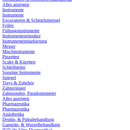
Alles anzeigen
Instrumente
Instrumente
Excavatoren & Schmelzmeissel
Feilen
Füllungsinstrumente
Instrumenteneinsätze
Instrumentenmarkierung
Messer
Mischinstrumente
Pinzetten
Scaler & Küretten
Schleifsteine
Sonstige Instrumente
Spiegel
Trays & Zubehör
Zahnreiniger
Zahnsonden, Paradontometer
Alles anzeigen
Pharmazeutika
Pharmazeutika
Anästhetika
Dentin- & Pulpabehandlung
Gangrän- & Wurzelbehandlung
IVD (In Vitro Diagnostika)