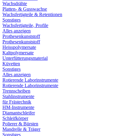
Wachsdrähte
Platten- & Gusswachse
Wachsfertigteile & Retentionen
Sonstiges
Wachsfertigteile, Profile
Alles anzeigen
Prothesenkunststoff
Prothesenkunststoff
Heisspolymersate
Kaltpolymersate
Unterfütterungsmaterial
Küvetten
Sonstiges
Alles anzeigen
Rotierende Laborinstrumente
Rotierende Laborinstrumente
Trennscheiben
Stahlinstrumente
für Frästechnik
HM-Instrumente
Diamantschleifer
Schleifkörper
Polierer & Bürsten
Mandrelle & Träger
Sonstiges