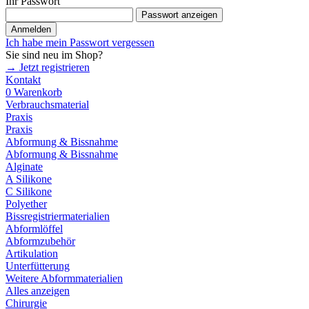
Ihr Passwort
Passwort anzeigen
Anmelden
Ich habe mein Passwort vergessen
Sie sind neu im Shop?
→ Jetzt registrieren
Kontakt
0
Warenkorb
Verbrauchsmaterial
Praxis
Praxis
Abformung & Bissnahme
Abformung & Bissnahme
Alginate
A Silikone
C Silikone
Polyether
Bissregistriermaterialien
Abformlöffel
Abformzubehör
Artikulation
Unterfütterung
Weitere Abformmaterialien
Alles anzeigen
Chirurgie