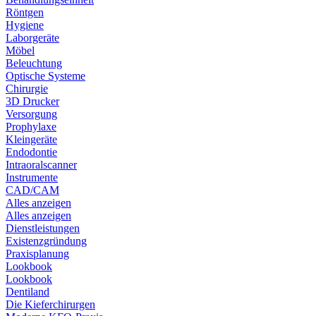
Röntgen
Hygiene
Laborgeräte
Möbel
Beleuchtung
Optische Systeme
Chirurgie
3D Drucker
Versorgung
Prophylaxe
Kleingeräte
Endodontie
Intraoralscanner
Instrumente
CAD/CAM
Alles anzeigen
Alles anzeigen
Dienstleistungen
Existenzgründung
Praxisplanung
Lookbook
Lookbook
Dentiland
Die Kieferchirurgen