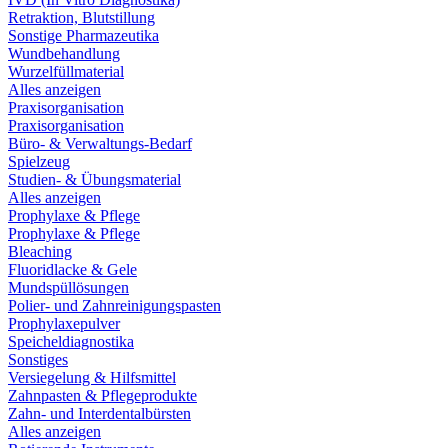
Retraktion, Blutstillung
Sonstige Pharmazeutika
Wundbehandlung
Wurzelfüllmaterial
Alles anzeigen
Praxisorganisation
Praxisorganisation
Büro- & Verwaltungs-Bedarf
Spielzeug
Studien- & Übungsmaterial
Alles anzeigen
Prophylaxe & Pflege
Prophylaxe & Pflege
Bleaching
Fluoridlacke & Gele
Mundspüllösungen
Polier- und Zahnreinigungspasten
Prophylaxepulver
Speicheldiagnostika
Sonstiges
Versiegelung & Hilfsmittel
Zahnpasten & Pflegeprodukte
Zahn- und Interdentalbürsten
Alles anzeigen