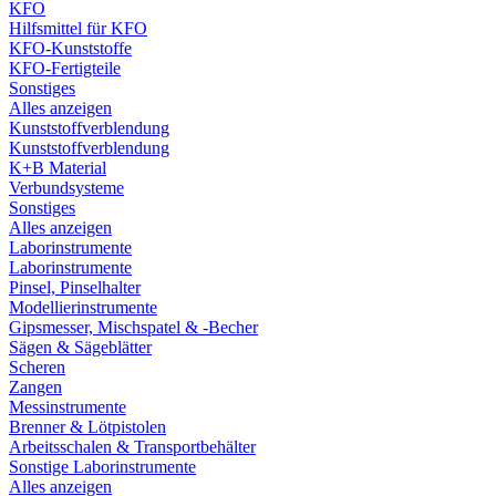
KFO
Hilfsmittel für KFO
KFO-Kunststoffe
KFO-Fertigteile
Sonstiges
Alles anzeigen
Kunststoffverblendung
Kunststoffverblendung
K+B Material
Verbundsysteme
Sonstiges
Alles anzeigen
Laborinstrumente
Laborinstrumente
Pinsel, Pinselhalter
Modellierinstrumente
Gipsmesser, Mischspatel & -Becher
Sägen & Sägeblätter
Scheren
Zangen
Messinstrumente
Brenner & Lötpistolen
Arbeitsschalen & Transportbehälter
Sonstige Laborinstrumente
Alles anzeigen