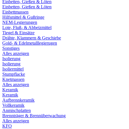
Einbetten, Gießen & Löten
Einbetten, Gießen & Löten
Einbettmassen
Hilfsmittel & Gußringe
NEM-Legierungen
Lote, Fluß- & Abbeizmittel
Tiegel & Einsätze
Drähte, Klammern & Geschiebe
Gold- & Edelmetalllegierugen
Sonstiges
Alles anzeigen
Isolierung
Isolierung
Isoliermittel
Stumpflacke
Knetmassen
Alles anzeigen
Keramik
Keramik
Aufbrennkeramik
Vollkeramik
Anmischplatten
Brennträger & Brennüberwachung
Alles anzeigen
KFO