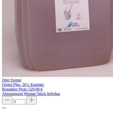
Dürr Dental
Orotol Plus, 30 L Kanister
Regulärer Preis:
529,00 €
Abonnement
Wenige Stück lieferbar