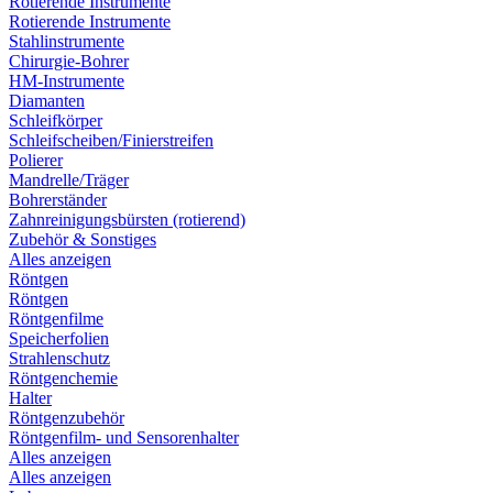
Rotierende Instrumente
Rotierende Instrumente
Stahlinstrumente
Chirurgie-Bohrer
HM-Instrumente
Diamanten
Schleifkörper
Schleifscheiben/Finierstreifen
Polierer
Mandrelle/Träger
Bohrerständer
Zahnreinigungsbürsten (rotierend)
Zubehör & Sonstiges
Alles anzeigen
Röntgen
Röntgen
Röntgenfilme
Speicherfolien
Strahlenschutz
Röntgenchemie
Halter
Röntgenzubehör
Röntgenfilm- und Sensorenhalter
Alles anzeigen
Alles anzeigen