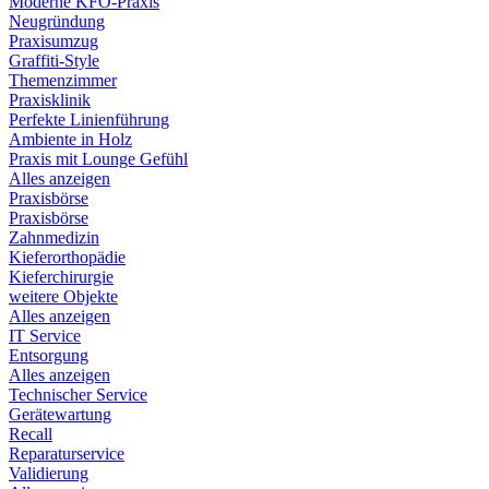
Moderne KFO-Praxis
Neugründung
Praxisumzug
Graffiti-Style
Themenzimmer
Praxisklinik
Perfekte Linienführung
Ambiente in Holz
Praxis mit Lounge Gefühl
Alles anzeigen
Praxisbörse
Praxisbörse
Zahnmedizin
Kieferorthopädie
Kieferchirurgie
weitere Objekte
Alles anzeigen
IT Service
Entsorgung
Alles anzeigen
Technischer Service
Gerätewartung
Recall
Reparaturservice
Validierung