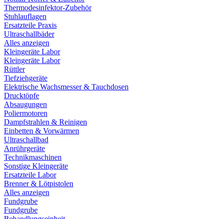
Thermodesinfektor-Zubehör
Stuhlauflagen
Ersatzteile Praxis
Ultraschallbäder
Alles anzeigen
Kleingeräte Labor
Kleingeräte Labor
Rüttler
Tiefziehgeräte
Elektrische Wachsmesser & Tauchdosen
Drucktöpfe
Absaugungen
Poliermotoren
Dampfstrahlen & Reinigen
Einbetten & Vorwärmen
Ultraschallbad
Anrührgeräte
Technikmaschinen
Sonstige Kleingeräte
Ersatzteile Labor
Brenner & Lötpistolen
Alles anzeigen
Fundgrube
Fundgrube
Behandlungseinheit