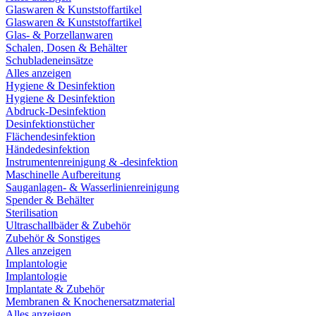
Glaswaren & Kunststoffartikel
Glaswaren & Kunststoffartikel
Glas- & Porzellanwaren
Schalen, Dosen & Behälter
Schubladeneinsätze
Alles anzeigen
Hygiene & Desinfektion
Hygiene & Desinfektion
Abdruck-Desinfektion
Desinfektionstücher
Flächendesinfektion
Händedesinfektion
Instrumentenreinigung & -desinfektion
Maschinelle Aufbereitung
Sauganlagen- & Wasserlinienreinigung
Spender & Behälter
Sterilisation
Ultraschallbäder & Zubehör
Zubehör & Sonstiges
Alles anzeigen
Implantologie
Implantologie
Implantate & Zubehör
Membranen & Knochenersatzmaterial
Alles anzeigen