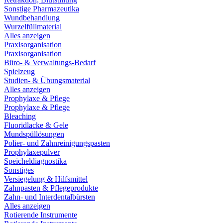
Sonstige Pharmazeutika
Wundbehandlung
Wurzelfüllmaterial
Alles anzeigen
Praxisorganisation
Praxisorganisation
Büro- & Verwaltungs-Bedarf
Spielzeug
Studien- & Übungsmaterial
Alles anzeigen
Prophylaxe & Pflege
Prophylaxe & Pflege
Bleaching
Fluoridlacke & Gele
Mundspüllösungen
Polier- und Zahnreinigungspasten
Prophylaxepulver
Speicheldiagnostika
Sonstiges
Versiegelung & Hilfsmittel
Zahnpasten & Pflegeprodukte
Zahn- und Interdentalbürsten
Alles anzeigen
Rotierende Instrumente