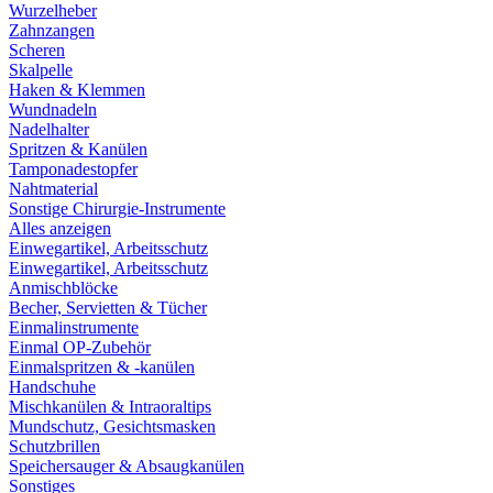
Wurzelheber
Zahnzangen
Scheren
Skalpelle
Haken & Klemmen
Wundnadeln
Nadelhalter
Spritzen & Kanülen
Tamponadestopfer
Nahtmaterial
Sonstige Chirurgie-Instrumente
Alles anzeigen
Einwegartikel, Arbeitsschutz
Einwegartikel, Arbeitsschutz
Anmischblöcke
Becher, Servietten & Tücher
Einmalinstrumente
Einmal OP-Zubehör
Einmalspritzen & -kanülen
Handschuhe
Mischkanülen & Intraoraltips
Mundschutz, Gesichtsmasken
Schutzbrillen
Speichersauger & Absaugkanülen
Sonstiges