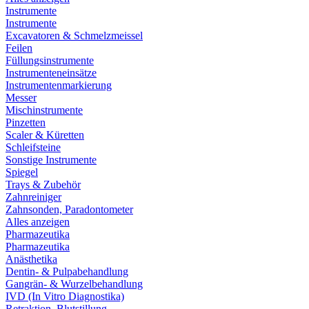
Instrumente
Instrumente
Excavatoren & Schmelzmeissel
Feilen
Füllungsinstrumente
Instrumenteneinsätze
Instrumentenmarkierung
Messer
Mischinstrumente
Pinzetten
Scaler & Küretten
Schleifsteine
Sonstige Instrumente
Spiegel
Trays & Zubehör
Zahnreiniger
Zahnsonden, Paradontometer
Alles anzeigen
Pharmazeutika
Pharmazeutika
Anästhetika
Dentin- & Pulpabehandlung
Gangrän- & Wurzelbehandlung
IVD (In Vitro Diagnostika)
Retraktion, Blutstillung