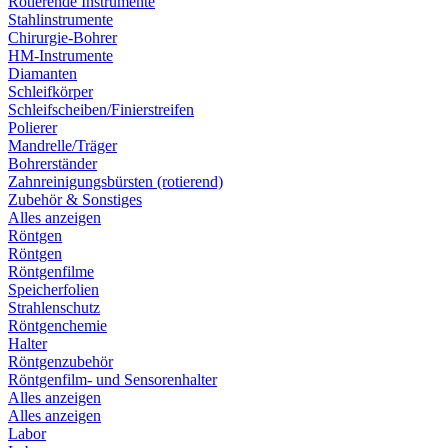
Rotierende Instrumente
Stahlinstrumente
Chirurgie-Bohrer
HM-Instrumente
Diamanten
Schleifkörper
Schleifscheiben/Finierstreifen
Polierer
Mandrelle/Träger
Bohrerständer
Zahnreinigungsbürsten (rotierend)
Zubehör & Sonstiges
Alles anzeigen
Röntgen
Röntgen
Röntgenfilme
Speicherfolien
Strahlenschutz
Röntgenchemie
Halter
Röntgenzubehör
Röntgenfilm- und Sensorenhalter
Alles anzeigen
Alles anzeigen
Labor