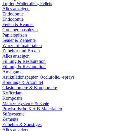
Tupfer, Watterollen, Pellets
Alles anzeigen
Endodontie
Endodontie
Feilen & Reamer
Guttaperchaspitzen
Papierspitzen
Sealer & Zemente
Wurzelfüllmaterialien
Zubehör und Boxen
Alles anzeigen
Füllung & Restauration
Füllung & Restauration
Amalgame
Artikulationspapier, Occlufolie, -sprays
Bondings & Ätzmittel
Glasionomere & Kompomere
Kofferdam
Komposite
Matrizensysteme & Keile
Provisorische K + B Materialien
Stiftsysteme
Zemente
Zubehör & Sonstiges
Alles anzeigen