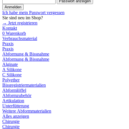
Passwort anzeigen
Anmelden
Ich habe mein Passwort vergessen
Sie sind neu im Shop?
→ Jetzt registrieren
Kontakt
0
Warenkorb
Verbrauchsmaterial
Praxis
Praxis
Abformung & Bissnahme
Abformung & Bissnahme
Alginate
A Silikone
C Silikone
Polyether
Bissregistriermaterialien
Abformlöffel
Abformzubehör
Artikulation
Unterfütterung
Weitere Abformmaterialien
Alles anzeigen
Chirurgie
Chirurgie